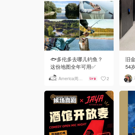
🐟多伦多去哪儿钓鱼？
旧金
这份地图全年可用✅
54
下
2
America周末快讯
9