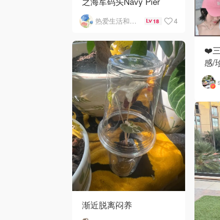
之海军码头Navy Pier
4
热爱生活和自由的轻舞飞扬
18
❤️
感/
渐近脱离闷养