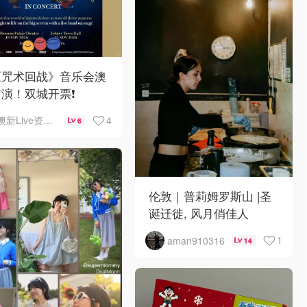
《咒术回战》音乐会澳
演！双城开票❗️
4
澳新Live资讯站
6
伦敦｜普莉姆罗斯山 |圣
诞迁徙, 风月俏佳人
1
aman910316
14