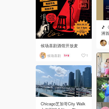
🎵
洲首
候场喜剧酒馆开放麦
1
候场喜剧
9
Chicago芝加哥City Walk