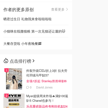
作者的更多原创
查看更多
🇳🇿
新西兰
晒君过生日 礼物我来拿啦啦啦啦
小猫咪在线撒猫粮 第一次见猫还让遛的🐱
大餐存货啦 小年夜晚餐🥓
点击排行榜
炸裂升级💥DJ折上3折 拉夫劳
伦羽绒马甲$237
全场1折起 Stanley拎拎杯$36
0
David Jones
Myer超级周末炸场🔥满$100返
$15 Chanel也参与！
乐高重磅新品咚奇刚街机$224