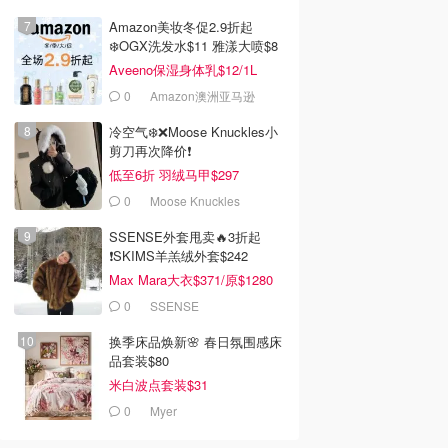
Amazon美妆冬促2.9折起
❄️OGX洗发水$11 雅漾大喷$8
Aveeno保湿身体乳$12/1L
0
$423.00
$77.00
0
Amazon澳洲亚马逊
l ROUGE COCO
Chanel LES BEIGES
Chanel LES BEIGES
H 闪亮唇膏
健康光泽夏日必备套装
MASCARA 睫毛膏
冷空气❄️❌️Moose Knuckles小
Dealmoon澳新省钱快报
Dealmoon澳新省钱快报
Dealmoon澳新省钱快报
剪刀再次降价❗️
去购买
去购买
去购买
低至6折 羽绒马甲$297
0
Moose Knuckles
SSENSE外套甩卖🔥3折起
❗SKIMS羊羔绒外套$242
Max Mara大衣$371/原$1280
0
SSENSE
换季床品焕新🌸 春日氛围感床
品套装$80
米白波点套装$31
0
Myer