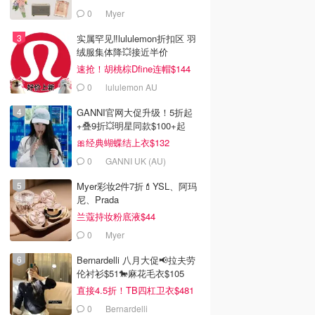
0
Myer
实属罕见‼️lululemon折扣区 羽
绒服集体降💥接近半价
速抢！胡桃棕Dfine连帽$144
0
lululemon AU
GANNI官网大促升级！5折起
+叠9折💥明星同款$100+起
🎀经典蝴蝶结上衣$132
0
GANNI UK (AU)
Myer彩妆2件7折💄YSL、阿玛
尼、Prada
兰蔻持妆粉底液$44
0
Myer
Bernardelli 八月大促📢拉夫劳
伦衬衫$51🐎麻花毛衣$105
直接4.5折！TB四杠卫衣$481
0
Bernardelli