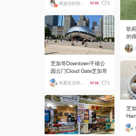
2
底波拉的诗与歌
15
歌
的
芝加哥Downtown千禧公
园云门Cloud Gate芝加哥
河街景❤️鳞次栉比的高楼
2
热爱生活和自由的轻舞飞扬
18
芝加
Ham
Ros
O'