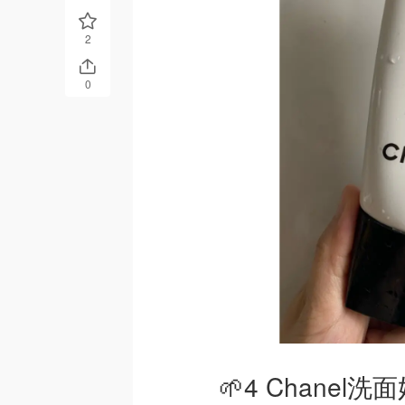
2
0
🌱4 Chanel洗