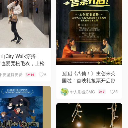
山City Walk穿搭｜
岁也爱宽松毛衣，上松
紧真的很救比例
🇬🇧《八仙！》主创来英
6
不要坚持要爱
14
国啦！首映礼抢票开启⏰
5
华人影业CMC
7