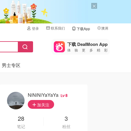
联系我们
澳洲
登录
下载App
🇺🇸
美国
下载 DealMoon App
体验更多精彩
🇨🇳
中国
男士专区
🇨🇦
加拿大
🇬🇧
英国
🇩🇪
德国
NiNiNiYaYaYa
8
🇫🇷
加关注
法国
🇮🇹
28
3
意大利
笔记
粉丝
🇦🇺
澳洲