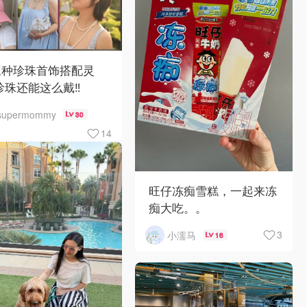
三种珍珠首饰搭配灵
珍珠还能这么戴‼️
supermommy
30
14
旺仔冻痴雪糕，一起来冻
痴大吃。。
3
小濡马
16