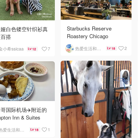
Starbucks Reserve
莉娅白色镂空针织衫真
Roastery Chicago
很百搭
2
热爱生活和自由的轻舞飞扬
7
金小希ssicaa
18
12
哥国际机场✈️附近的
pton Inn & Suites
emont Chicago
1
热爱生活和自由的轻舞飞扬
18
Hare自助早餐