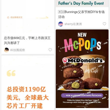
🇦🇺Bunnings父亲节🆓DIY&专场
活动
sherry在澳洲
总市值609亿元，宇树上市路演王
兴兴都讲了
科技圈观察