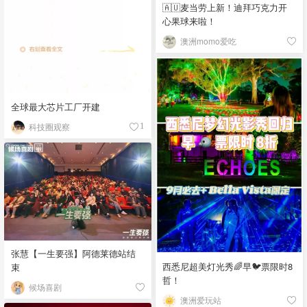
🇦🇺麦当劳上新！迪拜巧克力开
心果球来啦！
澳洲momo爱吃
全球最大芯片工厂开建
科技圈观察
1
张慧【一生要强】阿德莱德站结
西悉尼超美灯光秀🌈早🐦票限时8
束
哲！
候场喜剧
澳洲爱玩站