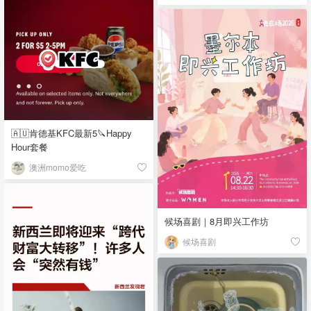
🇦🇺肯德基KFC最新5🔪Happy
Hour套餐
澳洲momo爱吃
候场喜剧｜8月即兴工作坊
候场喜剧