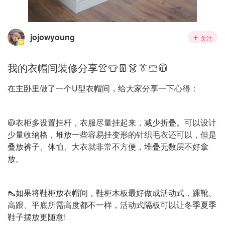
jojowyoung
关注
我的衣帽间装修分享👚👕👖👗👔🩳🧥
在主卧里做了一个U型衣帽间，给大家分享一下心得：
🧥衣柜多设置挂杆，衣服尽量挂起来，减少折叠。可以设计
少量收纳格，堆放一些容易挂变形的针织毛衣还可以，但是
叠放裤子、体恤、大衣就非常不方便，堆叠无数层不好拿
放。
👠如果将鞋柜放衣帽间，鞋柜木板最好做成活动式，踝靴、
高跟、平底所需高度都不一样，活动式隔板可以让冬季夏季
鞋子摆放更随意!