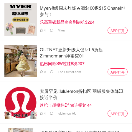
Myer超级周末炸场🔥满$100返$15 Chanel也
参与！
乐高重磅新品咚奇刚街机$224
4
Myer
APP打开
OUTNET更新升级大促✨1.5折起
Zimmermann神裙$201
热巴同款SW过膝靴$207
0
The Outnet.com
APP打开
实属罕见‼️lululemon折扣区 羽绒服集体降💥
接近半价
速抢！胡桃棕Dfine连帽$144
4
lululemon AU
APP打开