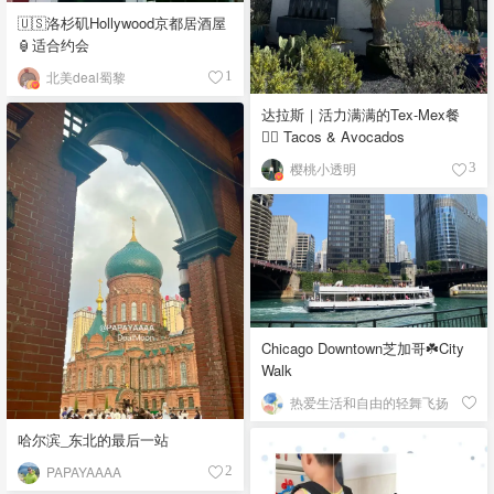
🇺🇸洛杉矶Hollywood京都居酒屋
🏮适合约会
北美deal蜀黎
1
达拉斯｜活力满满的Tex-Mex餐
👉🏼 Tacos & Avocados
樱桃小透明
3
Chicago Downtown芝加哥☘️City
Walk
热爱生活和自由的轻舞飞扬
哈尔滨_东北的最后一站
PAPAYAAAA
2