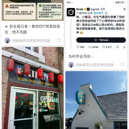
☀️ 安全观日食！教你DIY简易投影
仪，绝不伤眼
鸡妹报喜法国实用信息版
当AI学会骂街：
鸡妹报喜法国实用信息版