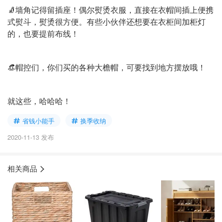
🧦墙角记得留插座！偶尔熨烫衣服，直接在衣帽间插上便携
式熨斗，熨烫很方便。有些小伙伴还想要在衣柜间加柜灯
的，也要提前布线！
👒帽控们，你们买的各种大檐帽，可要找到地方摆放哦！
就这些，哈哈哈！
省钱小能手
换季收纳
2020-11-13 发布
相关商品