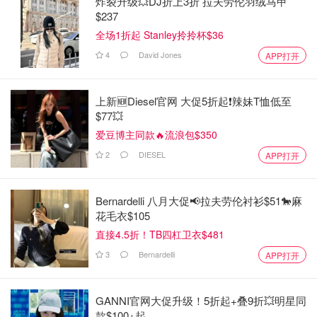
炸裂升级💥DJ折上3折 拉夫劳伦羽绒马甲
$237
全场1折起 Stanley拎拎杯$36
4
David Jones
APP打开
上新🆕Diesel官网 大促5折起❗️辣妹T恤低至
$77💥
爱豆博主同款🔥流浪包$350
2
DIESEL
APP打开
Bernardelli 八月大促📢拉夫劳伦衬衫$51🐎麻
花毛衣$105
直接4.5折！TB四杠卫衣$481
3
Bernardelli
APP打开
GANNI官网大促升级！5折起+叠9折💥明星同
款$100+起