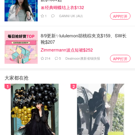
🎀经典蝴蝶结上衣$132
1
GANNI UK (AU)
APP打开
8/9更新✨lululemon胡桃棕夹克$159、SW长
靴$207
Zimmermann波点短裙$252
214
5
Dealmoon澳新省钱快报
APP打开
大家都在抢
1
2