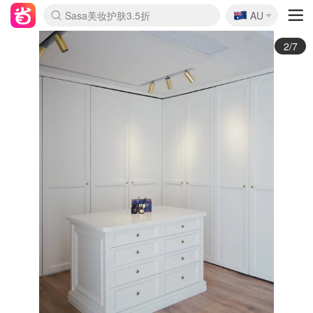
🇦🇺
Sasa美妆护肤3.5折
AU
lululemon折扣上新
SSENSE年中2.5折
FreshBeauty好价汇总
Cettire降价+叠9折
WWS Coles超市实拍
viagogo二手票捡漏
Myer超级周末
The Outnet奢牌1折起
David Jones 3折起
Flannels大牌1折
Perfumes Club护肤1折
AMIRO面罩$251
Amazon折扣汇总
eToro入金$200送$50
Amazon数码好物
ICONIC本周7.5折
ThedoubleF高奢地板价
Moose Knuckles 6折
丝芙兰5折起
EUFY摄像头$98
Selenichast首饰2折
Trip机票酒店促销
YSL送5件彩妆礼
Amazon家居好物
Amazon美妆护肤
雅漾大喷$8
过敏原检测盒$33
伊索独家赠50ml沐浴露
科颜氏高保湿面霜$29
SEALIFE海洋馆门票6折
丝塔芙大白罐$16
订阅Newsletter送香薰
Cult Beauty 6.8折
Harrods圣诞日历$525
LN-CC奢牌私促3折
d'Alba空姐喷雾$16
EVE LOM套装£56
Bernardelli独家4折
Adore Beauty 6折起
CT圣诞日历
Mytheresa奢品2.7折
Luxury Escapes 9折
Currentbody美容仪$881
MOON Garden Live
Roborock扫地机$649
Tingo Life水杯$24
Valentino官网5折
CR洗护套装$23
修丽可4件套$159
Myer彩妆2件7折
GANNI官网4.5折
Stylevana韩妆4折
Tessabit高奢8.5折
OGX洗发水$11
Amazon阿德莱德次日达
卡诗8.5折+赠礼
Philips Hue灯具8折
2/7