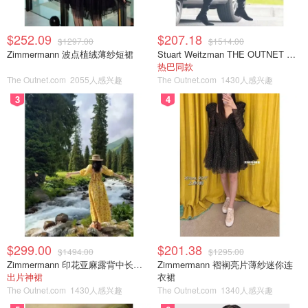
$252.09
$207.18
$1297.00
$1514.00
Zimmermann 波点植绒薄纱短裙
Stuart Weitzman THE OUTNET 麂皮过膝靴 黑色
热巴同款
The Outnet.com
2055人感兴趣
The Outnet.com
1430人感兴趣
3
4
$299.00
$201.38
$1494.00
$1295.00
Zimmermann 印花亚麻露背中长连衣裙
Zimmermann 褶裥亮片薄纱迷你连
出片神裙
衣裙
The Outnet.com
1430人感兴趣
The Outnet.com
1340人感兴趣