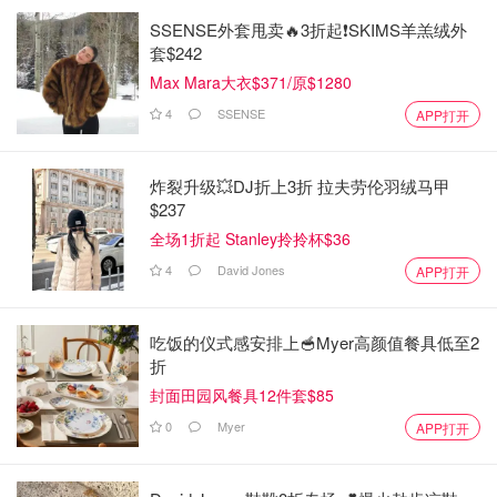
SSENSE外套甩卖🔥3折起❗SKIMS羊羔绒外
套$242
Max Mara大衣$371/原$1280
4
SSENSE
APP打开
炸裂升级💥DJ折上3折 拉夫劳伦羽绒马甲
$237
全场1折起 Stanley拎拎杯$36
4
David Jones
APP打开
吃饭的仪式感安排上🥣Myer高颜值餐具低至2
折
封面田园风餐具12件套$85
0
Myer
APP打开