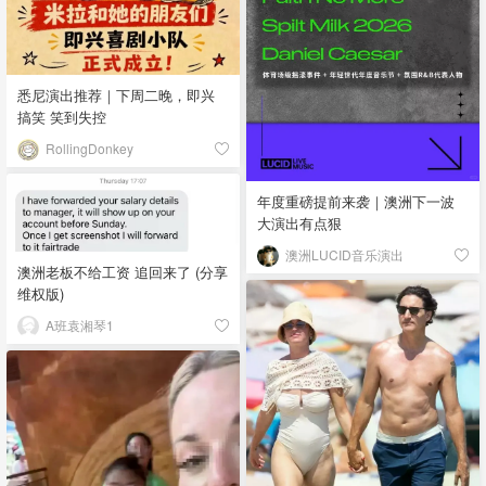
悉尼演出推荐｜下周二晚，即兴
搞笑 笑到失控
RollingDonkey
年度重磅提前来袭｜澳洲下一波
大演出有点狠
澳洲LUCID音乐演出
澳洲老板不给工资 追回来了 (分享
维权版)
A班袁湘琴1