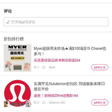
评论
打开App写评论
折扣排行榜
Myer超级周末炸场🔥满$100返$15 Chanel也
参与！
乐高重磅新品咚奇刚街机$224
1
Myer
APP打开
实属罕见‼️lululemon折扣区 羽绒服集体降💥
接近半价
速抢！胡桃棕Dfine连帽$144
2
lululemon AU
APP打开