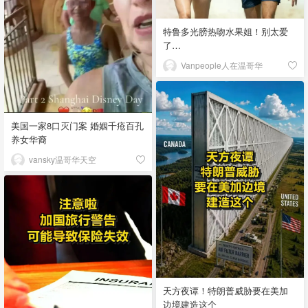
特鲁多光膀热吻水果姐！别太爱
了…
Vanpeople人在温哥华
美国一家8口灭门案 婚姻千疮百孔
养女华裔
vansky温哥华天空
天方夜谭！特朗普威胁要在美加
边境建造这个