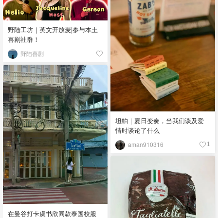
野陆工坊｜英文开放麦|参与本土
喜剧社群！
野陆喜剧
坦帕｜夏日变奏，当我们谈及爱
情时谈论了什么
aman910316
1
在曼谷打卡虞书欣同款泰国校服