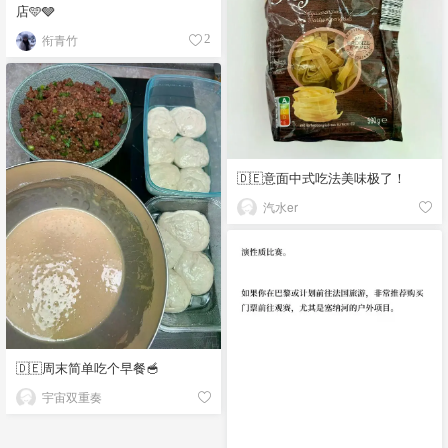
店🩵🩶
衔青竹
2
🇩🇪意面中式吃法美味极了！
汽水er
🇩🇪周末简单吃个早餐🥣
宇宙双重奏