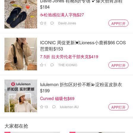
David Jones 鞋靴8折专场 💕爆火勃肯凉鞋
$184
☕松弛感拉满人字拖$27
0
David Jones
APP打开
ICONIC 周促更新💓Lioness小鹿裤$66 COS
芭蕾鞋$153
7.5折 拉夫劳伦老干部夹克$419
1
THE ICONIC
APP打开
lululemon 折扣区好价不断💫淀粉蓝皮肤衣
$199
Curved 磁吸包$69
13
lululemon AU
APP打开
大家都在抢