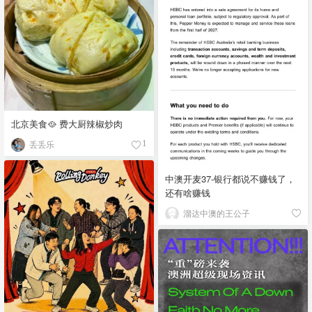
北京美食🥘 费大厨辣椒炒肉
丢丢乐
1
中澳开麦37-银行都说不赚钱了，
还有啥赚钱
溜达中澳的王公子