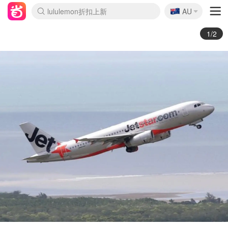
🇦🇺
Sasa美妆护肤3.5折
AU
lululemon折扣上新
SSENSE年中3折
FreshBeauty好价汇总
Cettire降价+叠9折
WWS Coles超市实拍
viagogo二手票捡漏
Myer超级周末1折
The Outnet奢牌1折起
David Jones 3折起
Flannels大牌1折
Perfumes Club护肤1折
AMIRO返校季6.2折
Amazon折扣汇总
eToro入金$200送$50
Amazon数码好物
ICONIC本周7.5折
ThedoubleF高奢地板价
Moose Knuckles 6折
丝芙兰5折起
EUFY官网3.7折起
Selenichast首饰2折
Trip机票酒店促销
YSL送5件彩妆礼
Amazon家居好物
Amazon美妆护肤
雅漾大喷$8
过敏原检测盒$33
伊索独家赠50ml沐浴露
科颜氏清仓3折
SEALIFE海洋馆门票6折
丝塔芙大白罐$16
订阅Newsletter送香薰
Cult Beauty 6.8折
Harrods圣诞日历2.3折
LN-CC奢牌私促3折
d'Alba空姐喷雾$16
EVE LOM套装逆天2折
Bernardelli独家4折
Adore Beauty 6折起
CT圣诞日历
Mytheresa奢品2.7折
Luxury Escapes 9折
Currentbody美容仪9折
MOON Garden Live
ALLSAINTS美衣3折
Roborock扫地机3.7折
Tingo Life水杯$24
Valentino官网5折
CR洗发护发6.3折
修丽可套装7.4折
Myer彩妆2件7折
GANNI官网4.5折
Stylevana韩妆4折
Tessabit高奢8.5折
OGX洗护4折
Amazon阿德莱德次日达
卡诗8.5折+赠礼
Philips Hue灯具8折
2/2