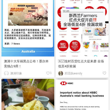
澳洲十大车祸黑点公布！墨尔本
🇳🇿纽村百货红点大促来袭 全场
竟独占9席！
低至4折捡漏
澳洲印象
邪流纨wendy
1