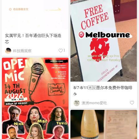
实属罕见！百年通信巨头下场造
芯
科技圈观察
1
8/7-8/11🇦🇺墨尔本免费外带咖啡
☕
澳洲momo爱吃