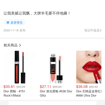
让我美腻让我飘，大牌羊毛要不停地薅！
真香警告
2020-11-19 发布
笔记中提及
相关商品
$30.81
$27.11
$36.08
$55.20
$55.20
$55.50
Dior 唇釉 - #751
Dior 漆光唇釉 #538 Dior
Dior 烈艳蓝金挚红唇膏
Rock'n'Metal
Glitz
#999 Ultra Dior