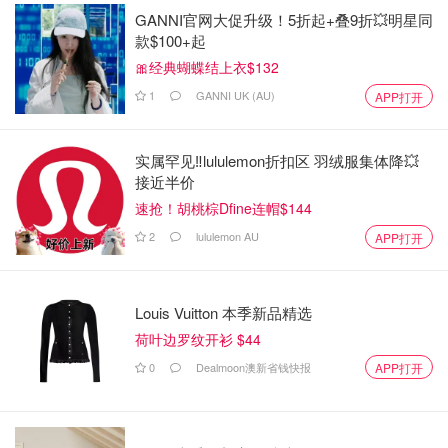
GANNI官网大促升级！5折起+叠9折💥明星同
款$100+起
🎀经典蝴蝶结上衣$132
1
GANNI UK (AU)
APP打开
实属罕见‼️lululemon折扣区 羽绒服集体降💥
接近半价
速抢！胡桃棕Dfine连帽$144
2
lululemon AU
APP打开
Louis Vuitton 本季新品精选
荷叶边罗纹开衫 $44
0
Dealmoon澳新省钱快报
APP打开