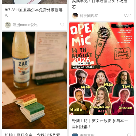
实属罕见！百年通信巨头下场造
芯
8/7-8/11🇦🇺墨尔本免费外带咖啡
☕
科技圈观察
7
澳洲momo爱吃
野陆工坊｜英文开放麦|参与本土
喜剧社群！
坦帕｜夏日变奏，当我们谈及爱
野陆喜剧