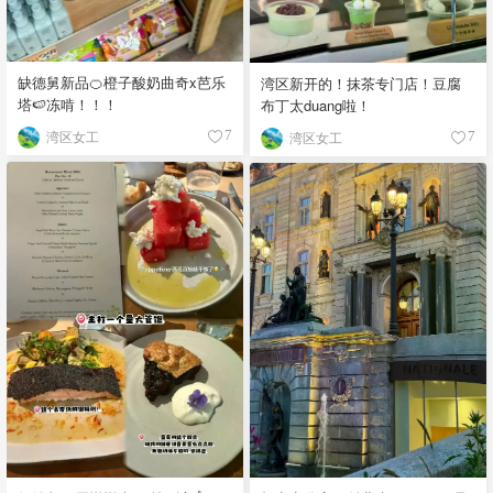
缺德舅新品🍊橙子酸奶曲奇x芭乐
湾区新开的！抹茶专门店！豆腐
塔🍉冻啃！！！
布丁太duang啦！
湾区女工
湾区女工
7
7