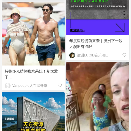
年度重磅提前来袭｜澳洲下一波
大演出有点狠
澳洲LUCID音乐演出
特鲁多光膀热吻水果姐！别太爱
了…
Vanpeople人在温哥华