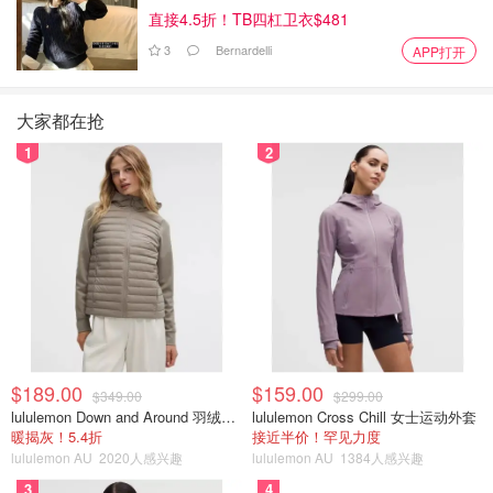
直接4.5折！TB四杠卫衣$481
3
Bernardelli
APP打开
大家都在抢
1
2
$189.00
$159.00
$349.00
$299.00
lululemon Down and Around 羽绒夹克
lululemon Cross Chill 女士运动外套
暖揭灰！5.4折
接近半价！罕见力度
lululemon AU
2020人感兴趣
lululemon AU
1384人感兴趣
3
4