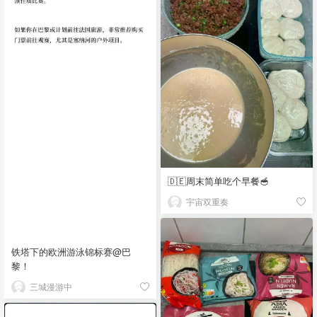
🇩🇪周末简单吃个早餐🥣
宇宙双重奏
铁塔下的欧洲游泳锦标赛@巴
黎！
三城漫游中