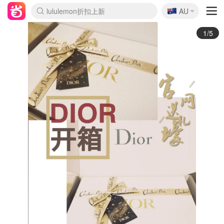
🇦🇺
Sasa美妆护肤3.5折
AU
lululemon折扣上新
SSENSE年中3折
FreshBeauty好价汇总
Cettire降价+叠9折
WWS Coles超市实拍
viagogo二手票捡漏
Myer超级周末1折
The Outnet奢牌1折起
David Jones 3折起
Flannels大牌1折
Perfumes Club护肤1折
AMIRO返校季6.2折
Amazon折扣汇总
eToro入金$200送$50
Amazon数码好物
ICONIC本周7.5折
ThedoubleF高奢地板价
Moose Knuckles 6折
丝芙兰5折起
EUFY官网3.7折起
Selenichast首饰2折
Trip机票酒店促销
YSL送5件彩妆礼
Amazon家居好物
Amazon美妆护肤
雅漾大喷$8
过敏原检测盒$33
伊索独家赠50ml沐浴露
科颜氏清仓3折
SEALIFE海洋馆门票6折
丝塔芙大白罐$16
订阅Newsletter送香薰
Cult Beauty 6.8折
Harrods圣诞日历2.3折
LN-CC奢牌私促3折
d'Alba空姐喷雾$16
EVE LOM套装逆天2折
Bernardelli独家4折
Adore Beauty 6折起
CT圣诞日历
Mytheresa奢品2.7折
Luxury Escapes 9折
Currentbody美容仪9折
MOON Garden Live
Roborock扫地机3.7折
Tingo Life水杯$24
Valentino官网5折
CR洗发护发6.3折
修丽可套装7.4折
Myer彩妆2件7折
GANNI官网4.5折
Stylevana韩妆4折
Tessabit高奢8.5折
OGX洗护4折
Amazon阿德莱德次日达
卡诗8.5折+赠礼
Philips Hue灯具8折
2/5