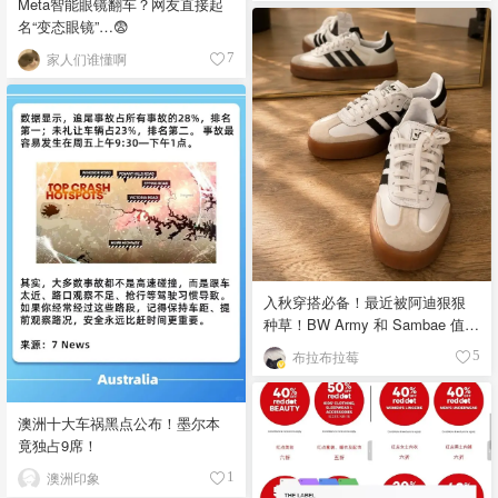
Meta智能眼镜翻车？网友直接起
名“变态眼镜”…😨
家人们谁懂啊
7
入秋穿搭必备！最近被阿迪狠狠
种草！BW Army 和 Sambae 值得
拥有！
布拉布拉莓
5
澳洲十大车祸黑点公布！墨尔本
竟独占9席！
澳洲印象
1