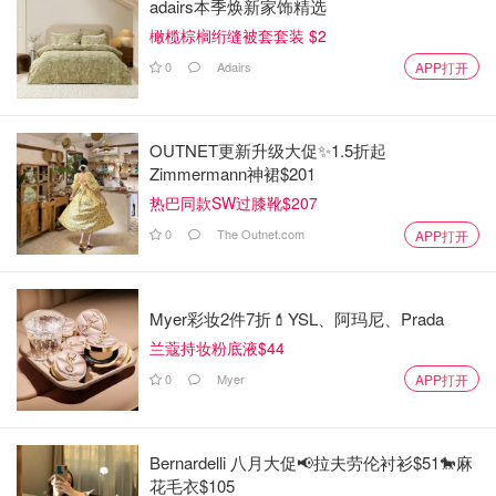
adairs本季焕新家饰精选
橄榄棕榈绗缝被套套装 $2
0
Adairs
APP打开
OUTNET更新升级大促✨1.5折起
Zimmermann神裙$201
热巴同款SW过膝靴$207
0
The Outnet.com
APP打开
Myer彩妆2件7折💄YSL、阿玛尼、Prada
兰蔻持妆粉底液$44
0
Myer
APP打开
Bernardelli 八月大促📢拉夫劳伦衬衫$51🐎麻
花毛衣$105