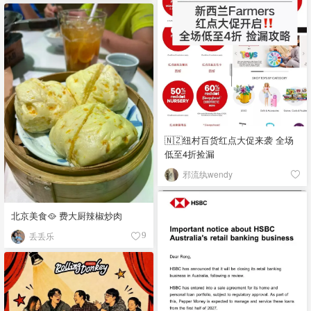
🇳🇿纽村百货红点大促来袭 全场
低至4折捡漏
邪流纨wendy
北京美食🥘 费大厨辣椒炒肉
丢丢乐
9