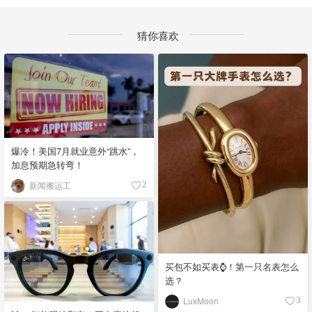
猜你喜欢
爆冷！美国7月就业意外“跳水”，
加息预期急转弯！
新闻搬运工
2
买包不如买表⌚️！第一只名表怎么
选？
LuxMoon
3