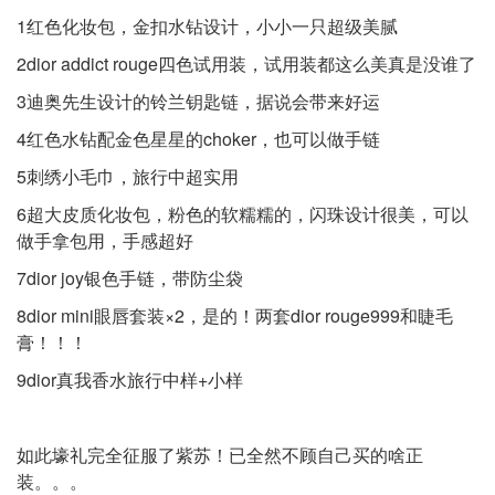
1红色化妆包，金扣水钻设计，小小一只超级美腻
2dior addict rouge四色试用装，试用装都这么美真是没谁了
3迪奥先生设计的铃兰钥匙链，据说会带来好运
4红色水钻配金色星星的choker，也可以做手链
5刺绣小毛巾，旅行中超实用
6超大皮质化妆包，粉色的软糯糯的，闪珠设计很美，可以
做手拿包用，手感超好
7dior joy银色手链，带防尘袋
8dior mini眼唇套装×2，是的！两套dior rouge999和睫毛
膏！！！
9dior真我香水旅行中样+小样
如此壕礼完全征服了紫苏！已全然不顾自己买的啥正
装。。。