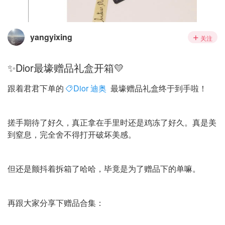
yangyixing
关注
✨Dior最壕赠品礼盒开箱💛
跟着君君下单的
Dior 迪奥
最壕赠品礼盒终于到手啦！
搓手期待了好久，真正拿在手里时还是鸡冻了好久。真是美
到窒息，完全舍不得打开破坏美感。
但还是颤抖着拆箱了哈哈，毕竟是为了赠品下的单嘛。
再跟大家分享下赠品合集：