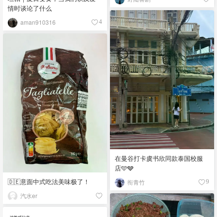
情时谈论了什么
aman910316
4
在曼谷打卡虞书欣同款泰国校服
店🩵🩶
🇩🇪意面中式吃法美味极了！
衔青竹
9
汽水er