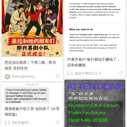
中澳开麦37-银行都说不赚钱了，
悉尼演出推荐｜下周二晚，即兴
还有啥赚钱
搞笑 笑到失控
溜达中澳的王公子
RollingDonkey
澳洲老板不给工资 追回来了 (分享
维权版)
A班袁湘琴1