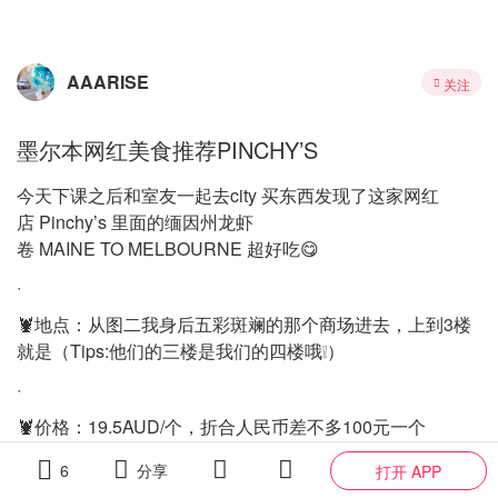
AAARISE
关注
墨尔本网红美食推荐PINCHY’S
今天下课之后和室友一起去city 买东西发现了这家网红
店 Pinchy’s 里面的缅因州龙虾
卷 MAINE TO MELBOURNE 超好吃😋
·
🦞地点：从图二我身后五彩斑斓的那个商场进去，上到3楼
就是（Tips:他们的三楼是我们的四楼哦❕）
·
🦞价格：19.5AUD/个，折合人民币差不多100元一个
·
6
分享
打开 APP