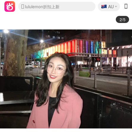
🇦🇺
Sasa美妆护肤3.5折
AU
lululemon折扣上新
SSENSE年中2.5折
FreshBeauty好价汇总
Cettire降价+叠9折
WWS Coles超市实拍
viagogo二手票捡漏
Myer超级周末
The Outnet奢牌1折起
David Jones 3折起
Flannels大牌1折
Perfumes Club护肤1折
AMIRO面罩$251
Amazon折扣汇总
eToro入金$200送$50
Amazon数码好物
ICONIC本周7.5折
ThedoubleF高奢地板价
Moose Knuckles 6折
丝芙兰5折起
EUFY摄像头$98
Selenichast首饰2折
Trip机票酒店促销
YSL送5件彩妆礼
Amazon家居好物
Amazon美妆护肤
雅漾大喷$8
过敏原检测盒$33
伊索独家赠50ml沐浴露
科颜氏高保湿面霜$29
SEALIFE海洋馆门票6折
丝塔芙大白罐$16
订阅Newsletter送香薰
Cult Beauty 6.8折
Harrods圣诞日历$525
LN-CC奢牌私促3折
d'Alba空姐喷雾$16
EVE LOM套装£56
Bernardelli独家4折
Adore Beauty 6折起
CT圣诞日历
Mytheresa奢品2.7折
Luxury Escapes 9折
Currentbody美容仪$881
MOON Garden Live
Roborock扫地机$649
Tingo Life水杯$24
Valentino官网5折
CR洗护套装$23
修丽可4件套$159
Myer彩妆2件7折
GANNI官网4.5折
Stylevana韩妆4折
Tessabit高奢8.5折
OGX洗发水$11
Amazon阿德莱德次日达
卡诗8.5折+赠礼
Philips Hue灯具8折
2/5