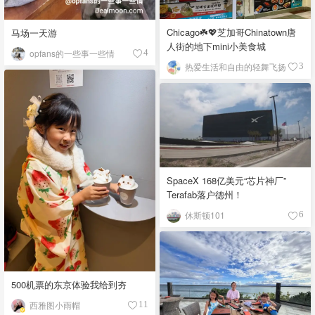
Chicago☘️💖芝加哥Chinatown唐
马场一天游
人街的地下mini小美食城
opfans的一些事一些情
4
热爱生活和自由的轻舞飞扬
3
SpaceX 168亿美元“芯片神厂”
Terafab落户德州！
休斯顿101
6
500机票的东京体验我给到夯
西雅图小雨帽
11