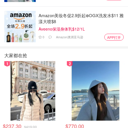
Amazon美妆冬促2.9折起❄️OGX洗发水$11 雅
漾大喷$8
Aveeno保湿身体乳$12/1L
0
Amazon澳洲亚马逊
APP打开
大家都在抢
1
2
$237.30
$770.00
$419.00