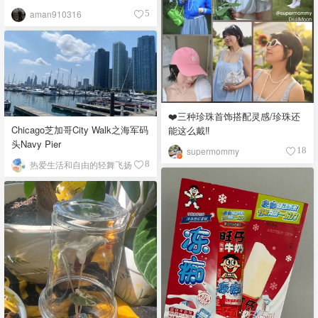
aman910316
5
❤️三种珍珠首饰搭配灵感/珍珠还
Chicago芝加哥City Walk之海军码
能这么戴‼️
头Navy Pier
supermommy
18
热爱生活和自由的轻舞飞扬
8