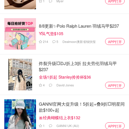
1
Myer
APP打开
8/8更新✨Polo Ralph Lauren 羽绒马甲$237
YSL气垫$105
214
5
Dealmoon澳新省钱快报
APP打开
炸裂升级💥DJ折上3折 拉夫劳伦羽绒马甲
$237
全场1折起 Stanley拎拎杯$36
4
David Jones
APP打开
GANNI官网大促升级！5折起+叠9折💥明星同
款$100+起
🎀经典蝴蝶结上衣$132
1
GANNI UK (AU)
APP打开