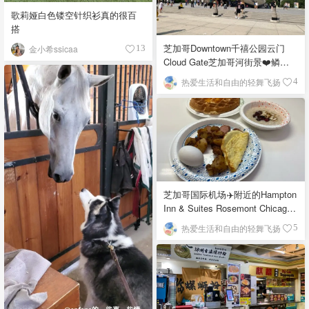
歌莉娅白色镂空针织衫真的很百
搭
芝加哥Downtown千禧公园云门
金小希ssicaa
13
Cloud Gate芝加哥河街景❤️鳞次
栉比的高楼
热爱生活和自由的轻舞飞扬
4
芝加哥国际机场✈️附近的Hampton
Inn & Suites Rosemont Chicago
O'Hare自助早餐
热爱生活和自由的轻舞飞扬
5