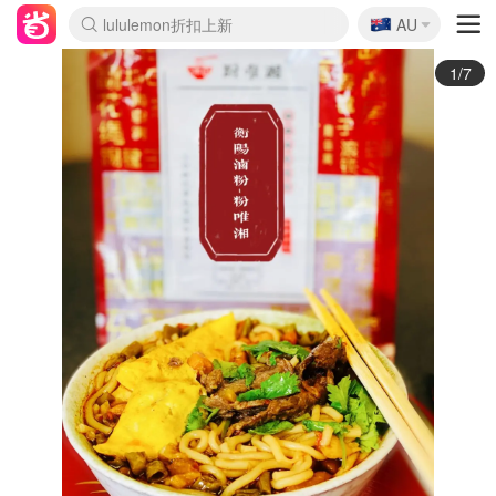
🇦🇺
Sasa美妆护肤3.5折
AU
lululemon折扣上新
SSENSE年中2.5折
FreshBeauty好价汇总
Cettire降价+叠9折
WWS Coles超市实拍
viagogo二手票捡漏
Myer超级周末
The Outnet奢牌1折起
David Jones 3折起
Flannels大牌1折
Perfumes Club护肤1折
AMIRO面罩$251
Amazon折扣汇总
eToro入金$200送$50
Amazon数码好物
ICONIC本周7.5折
ThedoubleF高奢地板价
Moose Knuckles 6折
丝芙兰5折起
EUFY摄像头$98
Selenichast首饰2折
Trip机票酒店促销
YSL送5件彩妆礼
Amazon家居好物
Amazon美妆护肤
雅漾大喷$8
过敏原检测盒$33
伊索独家赠50ml沐浴露
科颜氏高保湿面霜$29
SEALIFE海洋馆门票6折
丝塔芙大白罐$16
订阅Newsletter送香薰
Cult Beauty 6.8折
Harrods圣诞日历$525
LN-CC奢牌私促3折
d'Alba空姐喷雾$16
EVE LOM套装£56
Bernardelli独家4折
Adore Beauty 6折起
CT圣诞日历
Mytheresa奢品2.7折
Luxury Escapes 9折
Currentbody美容仪$881
MOON Garden Live
Roborock扫地机$649
Tingo Life水杯$24
Valentino官网5折
CR洗护套装$23
修丽可4件套$159
Myer彩妆2件7折
GANNI官网4.5折
Stylevana韩妆4折
Tessabit高奢8.5折
OGX洗发水$11
Amazon阿德莱德次日达
卡诗8.5折+赠礼
Philips Hue灯具8折
2/7