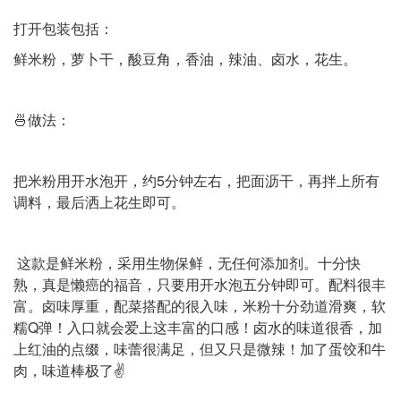
打开包装包括：
鲜米粉，萝卜干，酸豆角，香油，辣油、卤水，花生。
🍜做法：
把米粉用开水泡开，约5分钟左右，把面沥干，再拌上所有
调料，最后洒上花生即可。
这款是鲜米粉，采用生物保鲜，无任何添加剂。十分快
熟，真是懒癌的福音，只要用开水泡五分钟即可。配料很丰
富。卤味厚重，配菜搭配的很入味，米粉十分劲道滑爽，软
糯Q弹！入口就会爱上这丰富的口感！卤水的味道很香，加
上红油的点缀，味蕾很满足，但又只是微辣！加了蛋饺和牛
肉，味道棒极了✌️