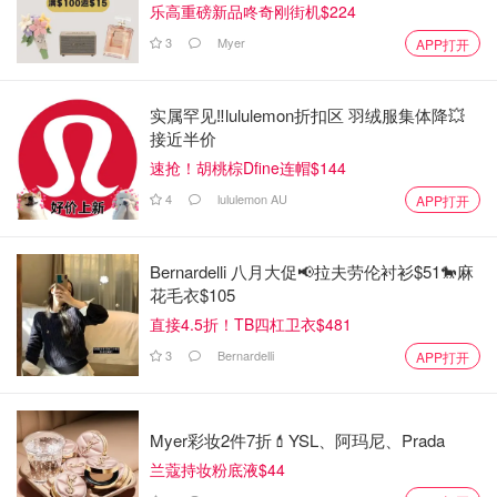
乐高重磅新品咚奇刚街机$224
3
Myer
APP打开
实属罕见‼️lululemon折扣区 羽绒服集体降💥
接近半价
速抢！胡桃棕Dfine连帽$144
4
lululemon AU
APP打开
Bernardelli 八月大促📢拉夫劳伦衬衫$51🐎麻
花毛衣$105
直接4.5折！TB四杠卫衣$481
3
Bernardelli
APP打开
Myer彩妆2件7折💄YSL、阿玛尼、Prada
兰蔻持妆粉底液$44