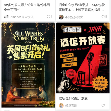
🐟多伦多去哪儿钓鱼？这份地图
旧金山City Walk穿搭｜54岁也爱
全年可用✅
宽松毛衣，上松下紧真的很救比
例
America周末快讯
不要坚持要爱
4
8
候场喜剧酒馆开放麦
候场喜剧
1