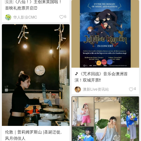
🇬🇧《八仙！》主创来英国啦！
首映礼抢票开启⏰
华人影业CMC
6
🎵《咒术回战》音乐会澳洲首
演！双城开票❗️
澳新Live资讯站
4
伦敦｜普莉姆罗斯山 |圣诞迁徙,
风月俏佳人