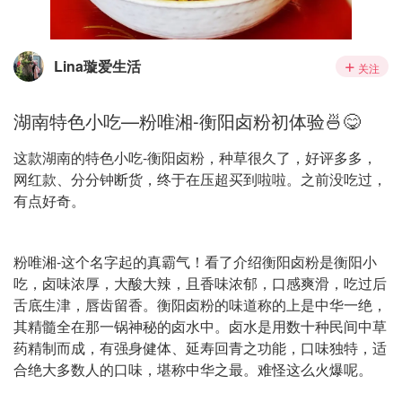
Lina璇爱生活
关注
湖南特色小吃—粉唯湘-衡阳卤粉初体验🍜😋
这款湖南的特色小吃-衡阳卤粉，种草很久了，好评多多，
网红款、分分钟断货，终于在压超买到啦啦。之前没吃过，
有点好奇。
粉唯湘-这个名字起的真霸气！看了介绍衡阳卤粉是衡阳小
吃，卤味浓厚，大酸大辣，且香味浓郁，口感爽滑，吃过后
舌底生津，唇齿留香。衡阳卤粉的味道称的上是中华一绝，
其精髓全在那一锅神秘的卤水中。卤水是用数十种民间中草
药精制而成，有强身健体、延寿回青之功能，口味独特，适
合绝大多数人的口味，堪称中华之最。难怪这么火爆呢。