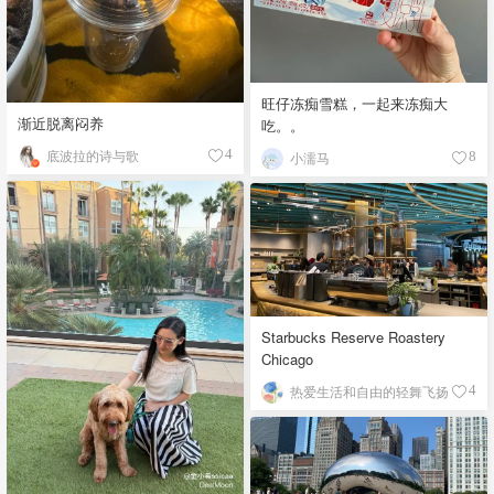
旺仔冻痴雪糕，一起来冻痴大
渐近脱离闷养
吃。。
底波拉的诗与歌
4
小濡马
8
Starbucks Reserve Roastery
Chicago
热爱生活和自由的轻舞飞扬
4