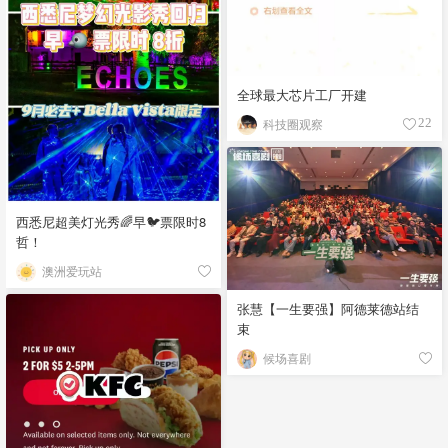
全球最大芯片工厂开建
科技圈观察
22
西悉尼超美灯光秀🌈早🐦票限时8
哲！
澳洲爱玩站
张慧【一生要强】阿德莱德站结
束
候场喜剧