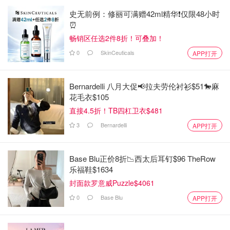
史无前例：修丽可满赠42ml精华❗️仅限48小时
⏰️
畅销区任选2件8折！可叠加！
0
SkinCeuticals
APP打开
Bernardelli 八月大促📢拉夫劳伦衬衫$51🐎麻
花毛衣$105
直接4.5折！TB四杠卫衣$481
3
Bernardelli
APP打开
Base Blu正价8折📉西太后耳钉$96 TheRow
乐福鞋$1634
封面款罗意威Puzzle$4061
0
Base Blu
APP打开