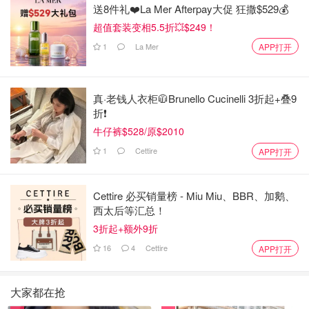
送8件礼❤️La Mer Afterpay大促 狂撒$529💰
超值套装变相5.5折💥$249！
1
La Mer
APP打开
真·老钱人衣柜🧥Brunello Cucinelli 3折起+叠9
折❗️
牛仔裤$528/原$2010
1
Cettire
APP打开
Cettire 必买销量榜 - Miu Miu、BBR、加鹅、
西太后等汇总！
3折起+额外9折
16
4
Cettire
APP打开
大家都在抢