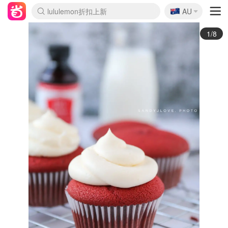
🇦🇺
Sasa美妆护肤3.5折
AU
lululemon折扣上新
SSENSE年中2.5折
FreshBeauty好价汇总
Cettire降价+叠9折
WWS Coles超市实拍
viagogo二手票捡漏
Myer折扣汇总
The Outnet奢牌1折起
David Jones 3折起
Flannels大牌1折
Perfumes Club护肤1折
AMIRO面罩$251
Amazon折扣汇总
eToro入金$200送$50
Amazon数码好物
ICONIC本周7.5折
ThedoubleF高奢地板价
Moose Knuckles 6折
EUFY摄像头$98
Selenichast首饰2折
Trip机票酒店促销
YSL送5件彩妆礼
Amazon家居好物
Amazon美妆护肤
雅漾大喷$8
过敏原检测盒$33
科颜氏高保湿面霜$29
SEALIFE海洋馆门票6折
丝塔芙大白罐$16
订阅Newsletter送香薰
Cult Beauty 6.8折
Harrods圣诞日历$525
LN-CC奢牌私促3折
d'Alba空姐喷雾$16
EVE LOM套装£56
Bernardelli独家4折
Adore Beauty 6折起
CT圣诞日历
Mytheresa奢品2.7折
Luxury Escapes 9折
Currentbody美容仪$881
MOON Garden Live
Roborock扫地机$649
Valentino官网5折
CR洗护套装$23
修丽可4件套$159
GANNI官网4.5折
Stylevana韩妆4折
Tessabit高奢8.5折
OGX洗发水$11
Amazon阿德莱德次日达
卡诗8.5折+赠礼
Philips Hue灯具8折
La Mer送8件礼值$529
2/8