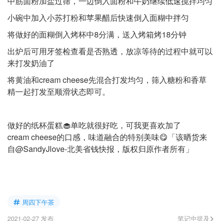
中筋面粉加盐过筛，一边倒入面粉和牛奶继续低速搅拌均匀
小碗中加入小苏打粉和苹果醋后快速倒入面糊中拌匀
将做好的面糊倒入烤杯中8分满，送入烤箱烤18分钟
出炉后可用牙签检查看是否熟透，放凉等待的过程中就可以
来打发奶油了
将黄油和cream cheese先混合打发均匀，筛入糖粉和香草
精一起打发至顺滑状态即可。
做好的纸杯蛋糕🧁单吃就很好吃，可我更喜欢加了
cream cheese的口感，味道融合的特别美味😋「该晒货来
自@SandyJlove-北美省钱快报，版权归原作者所有」
周四下午茶
2021-02-27 发布
笔记中提及