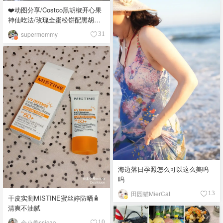
❤️动图分享/Costco黑胡椒开心果
神仙吃法/玫瑰全蛋松饼配黑胡椒
开心果碎太惊艳😍
supermommy
31
海边落日孕照怎么可以这么美呜
呜
田园猫MierCat
13
干皮实测MISTINE蜜丝婷防晒🧴
清爽不油腻
金小希ssicaa
10