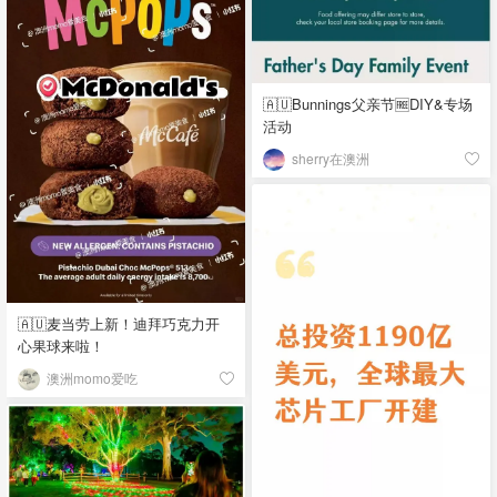
🇦🇺Bunnings父亲节🆓DIY&专场
活动
sherry在澳洲
🇦🇺麦当劳上新！迪拜巧克力开
心果球来啦！
澳洲momo爱吃