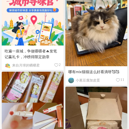
吃遍一座城，争做嚼嚼者🔥发笔
记赢礼卡，冲榜得限定勋章
来自月球的晒晒君
2
哪有mix猫猫这么好看滴呀🥰🥰
小葱豆腐加皮蛋
11