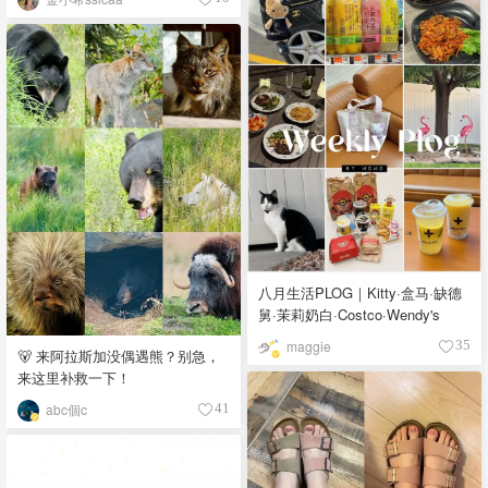
八月生活PLOG｜Kitty·盒马·缺德
舅·茉莉奶白·Costco·Wendy's
maggie
35
🐻 来阿拉斯加没偶遇熊？别急，
来这里补救一下！
abc個c
41