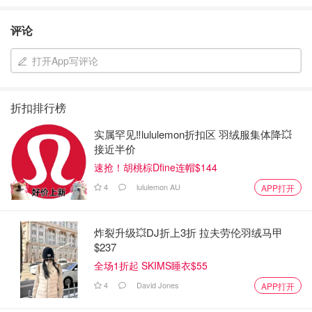
评论
打开App写评论
折扣排行榜
实属罕见‼️lululemon折扣区 羽绒服集体降💥
接近半价
速抢！胡桃棕Dfine连帽$144
4
lululemon AU
APP打开
炸裂升级💥DJ折上3折 拉夫劳伦羽绒马甲
$237
全场1折起 SKIMS睡衣$55
4
David Jones
APP打开