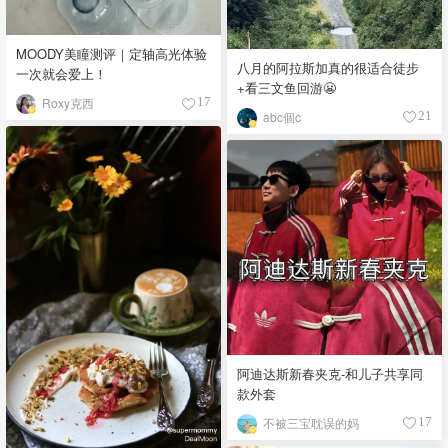
MOODY美瞳测评｜定轴高光体验
八月的阿拉斯加真的很适合徒步
一次就会爱上！
+看三文鱼回游😬
Roxy克西
17
abc個c
21
阿迪达斯新春夹克-和儿子共享同
款外套
不被三宝耽误的妈
17