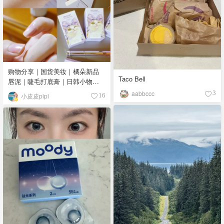
购物分享｜国货美妆｜橘朵新品
Taco Bell
唇泥｜睫毛打底膏｜日韩小物｜
眼线笔｜美甲DIY💅
aabbccc
3
小皮皮pipi
16