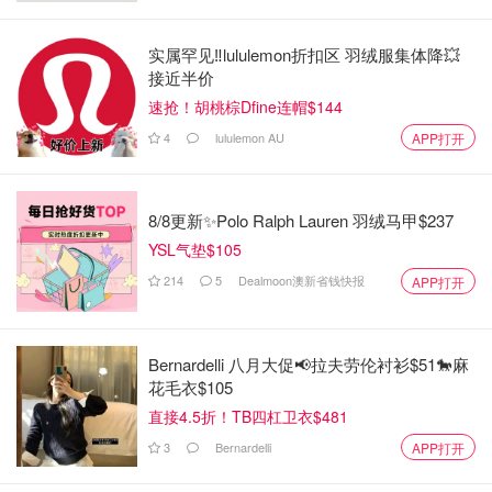
实属罕见‼️lululemon折扣区 羽绒服集体降💥
接近半价
速抢！胡桃棕Dfine连帽$144
4
lululemon AU
APP打开
8/8更新✨Polo Ralph Lauren 羽绒马甲$237
YSL气垫$105
214
5
Dealmoon澳新省钱快报
APP打开
Bernardelli 八月大促📢拉夫劳伦衬衫$51🐎麻
花毛衣$105
直接4.5折！TB四杠卫衣$481
3
Bernardelli
APP打开