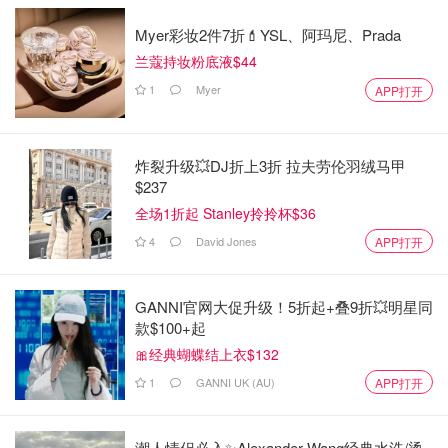
Myer彩妆2件7折💄YSL、阿玛尼、Prada
兰蔻持妆粉底液$44
1
Myer
APP打开
炸裂升级💥DJ折上3折 拉夫劳伦羽绒马甲
$237
全场1折起 Stanley拎拎杯$36
4
David Jones
APP打开
GANNI官网大促升级！5折起+叠9折💥明星同
款$100+起
🎀经典蝴蝶结上衣$132
1
GANNI UK (AU)
APP打开
潮人情侣必入✨Alexander Wang经典水洗/烫