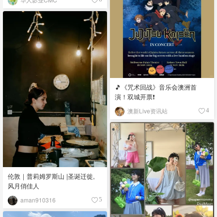
🎵《咒术回战》音乐会澳洲首
演！双城开票❗️
澳新Live资讯站
4
伦敦｜普莉姆罗斯山 |圣诞迁徙,
风月俏佳人
aman910316
5