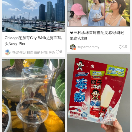
❤️三种珍珠首饰搭配灵感/珍珠还
Chicago芝加哥City Walk之海军码
能这么戴‼️
头Navy Pier
supermommy
19
热爱生活和自由的轻舞飞扬
8