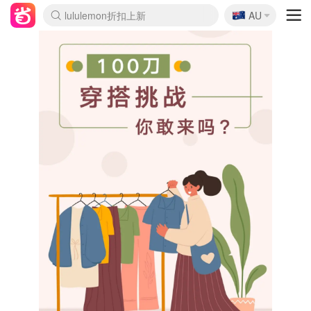
🇦🇺
Sasa美妆护肤3.5折
AU
lululemon折扣上新
SSENSE年中2.5折
FreshBeauty好价汇总
Cettire降价+叠9折
WWS Coles超市实拍
viagogo二手票捡漏
Myer超级周末
The Outnet奢牌1折起
David Jones 3折起
Flannels大牌1折
Perfumes Club护肤1折
AMIRO面罩$251
Amazon折扣汇总
eToro入金$200送$50
Amazon数码好物
ICONIC本周7.5折
ThedoubleF高奢地板价
Moose Knuckles 6折
丝芙兰5折起
EUFY摄像头$98
Selenichast首饰2折
Trip机票酒店促销
YSL送5件彩妆礼
Amazon家居好物
Amazon美妆护肤
雅漾大喷$8
过敏原检测盒$33
伊索独家赠50ml沐浴露
科颜氏高保湿面霜$29
SEALIFE海洋馆门票6折
丝塔芙大白罐$16
订阅Newsletter送香薰
Cult Beauty 6.8折
Harrods圣诞日历$525
LN-CC奢牌私促3折
d'Alba空姐喷雾$16
EVE LOM套装£56
Bernardelli独家4折
Adore Beauty 6折起
CT圣诞日历
Mytheresa奢品2.7折
Luxury Escapes 9折
Currentbody美容仪$881
MOON Garden Live
Roborock扫地机$649
Tingo Life水杯$24
Valentino官网5折
CR洗护套装$23
修丽可4件套$159
Myer彩妆2件7折
GANNI官网4.5折
Stylevana韩妆4折
Tessabit高奢8.5折
OGX洗发水$11
Amazon阿德莱德次日达
卡诗8.5折+赠礼
Philips Hue灯具8折