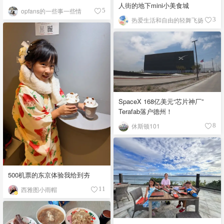
人街的地下mini小美食城
opfans的一些事一些情
5
热爱生活和自由的轻舞飞扬
3
SpaceX 168亿美元“芯片神厂”
Terafab落户德州！
休斯顿101
8
500机票的东京体验我给到夯
西雅图小雨帽
11