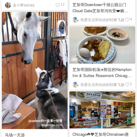
芝加哥Downtown千禧公园云门
金小希ssicaa
13
Cloud Gate芝加哥河街景❤️鳞次
栉比的高楼
热爱生活和自由的轻舞飞扬
4
芝加哥国际机场✈️附近的Hampton
Inn & Suites Rosemont Chicago
O'Hare自助早餐
热爱生活和自由的轻舞飞扬
5
Chicago☘️💖芝加哥Chinatown唐
马场一天游