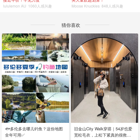
lululemon AU
1060人感兴趣
Moose Knuckles
848人感兴趣
猜你喜欢
🐟多伦多去哪儿钓鱼？这份地图
旧金山City Walk穿搭｜54岁也爱
全年可用✅
宽松毛衣，上松下紧真的很救比