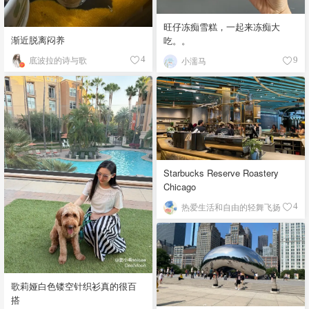
旺仔冻痴雪糕，一起来冻痴大
渐近脱离闷养
吃。。
底波拉的诗与歌
4
小濡马
9
Starbucks Reserve Roastery
Chicago
热爱生活和自由的轻舞飞扬
4
歌莉娅白色镂空针织衫真的很百
搭