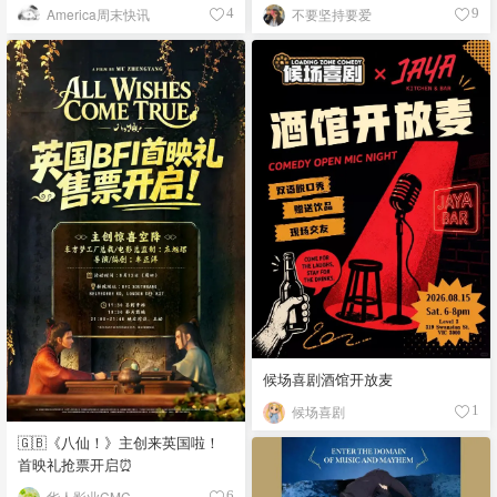
例
America周末快讯
不要坚持要爱
4
9
候场喜剧酒馆开放麦
候场喜剧
1
🇬🇧《八仙！》主创来英国啦！
首映礼抢票开启⏰
华人影业CMC
6