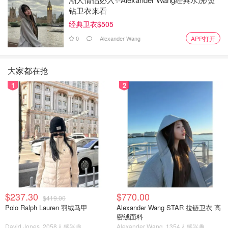
钻卫衣来看
经典卫衣$505
0
Alexander Wang
APP打开
大家都在抢
1
2
$237.30
$770.00
$419.00
Polo Ralph Lauren 羽绒马甲
Alexander Wang STAR 拉链卫衣 高
密绒面料
David Jones
2058人感兴趣
Alexander Wang
1354人感兴趣