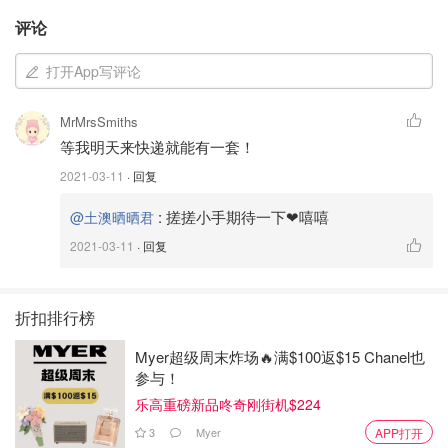
评论
打开App写评论
MrMrsSmiths
等我明天来快递就能有一套！
2021-03-11
· 回复
:
搓搓小手期待一下❤嘻嘻
@土澳晒晒君
2021-03-11
· 回复
折扣排行榜
Myer超级周末炸场🔥满$100返$15 Chanel也
参与！
乐高重磅新品咚奇刚街机$224
3
Myer
APP打开