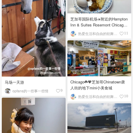
芝加哥国际机场✈️附近的Hampton
Inn & Suites Rosemont Chicago
O'Hare自助早餐
热爱生活和自由的轻舞飞扬
11
Chicago☘️💖芝加哥Chinatown唐
马场一天游
人街的地下mini小美食城
opfans的一些事一些情
9
热爱生活和自由的轻舞飞扬
10