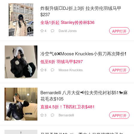
炸裂升级💥DJ折上3折 拉夫劳伦羽绒马甲
$237
全场1折起 Stanley拎拎杯$36
4
David Jones
APP打开
冷空气❄️❌️Moose Knuckles小剪刀再次降价❗️
低至6折 羽绒马甲$297
8
Moose Knuckles
APP打开
Bernardelli 八月大促📢拉夫劳伦衬衫$51🐎麻
花毛衣$105
直接4.5折！TB四杠卫衣$481
3
Bernardelli
APP打开