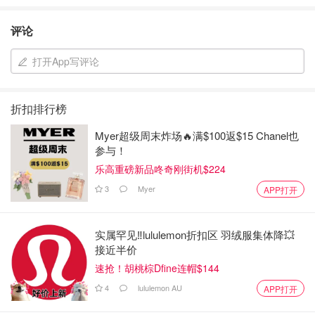
评论
打开App写评论
折扣排行榜
Myer超级周末炸场🔥满$100返$15 Chanel也
参与！
乐高重磅新品咚奇刚街机$224
3
Myer
APP打开
实属罕见‼️lululemon折扣区 羽绒服集体降💥
接近半价
速抢！胡桃棕Dfine连帽$144
4
lululemon AU
APP打开