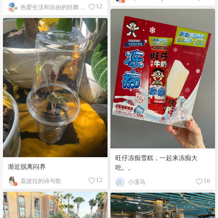
热爱生活和自由的轻舞飞扬
12
旺仔冻痴雪糕，一起来冻痴大
渐近脱离闷养
吃。。
底波拉的诗与歌
12
小濡马
16