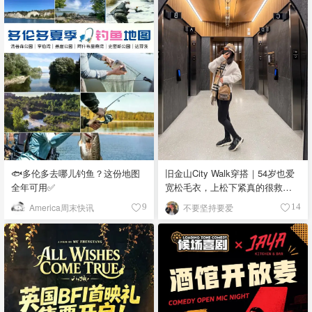
🐟多伦多去哪儿钓鱼？这份地图
旧金山City Walk穿搭｜54岁也爱
全年可用✅
宽松毛衣，上松下紧真的很救比
例
America周末快讯
不要坚持要爱
9
14