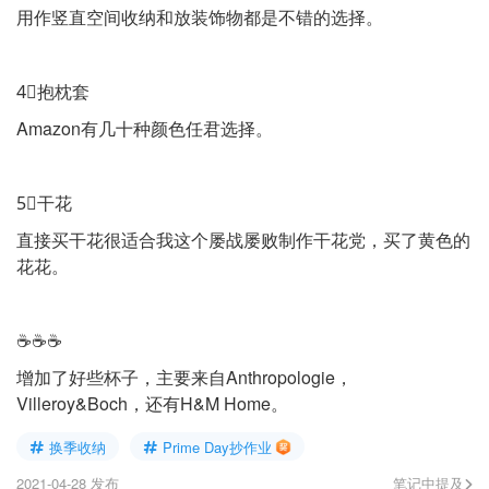
用作竖直空间收纳和放装饰物都是不错的选择。
4⃣️抱枕套
Amazon有几十种颜色任君选择。
5⃣️干花
直接买干花很适合我这个屡战屡败制作干花党，买了黄色的
花花。
☕️☕️☕️
增加了好些杯子，主要来自Anthropologie，
Villeroy&Boch，还有H&M Home。
换季收纳
Prime Day抄作业
2021-04-28 发布
笔记中提及