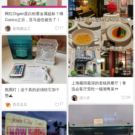
网红Orgain蛋白粉重金属超标？继
Costco之后，亚马逊也被告了！
新闻搬运工
17
上海藏得最深的老钱风餐厅｜鲁
迅会客厅里吃一顿潮粤菜🍴
氛围灯｜这个真的必须给它加个
赞🌊
偲小卉
29
西瓜瓜瓜
17