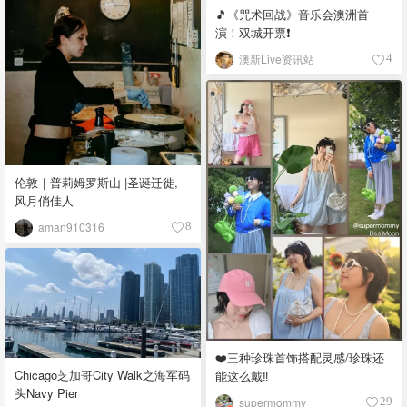
🎵《咒术回战》音乐会澳洲首
演！双城开票❗️
澳新Live资讯站
4
伦敦｜普莉姆罗斯山 |圣诞迁徙,
风月俏佳人
aman910316
8
❤️三种珍珠首饰搭配灵感/珍珠还
Chicago芝加哥City Walk之海军码
能这么戴‼️
头Navy Pier
supermommy
29