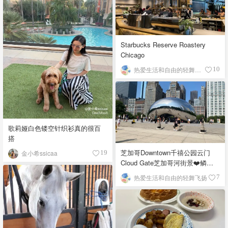
Starbucks Reserve Roastery
Chicago
热爱生活和自由的轻舞飞扬
10
歌莉娅白色镂空针织衫真的很百
搭
芝加哥Downtown千禧公园云门
金小希ssicaa
19
Cloud Gate芝加哥河街景❤️鳞次
栉比的高楼
热爱生活和自由的轻舞飞扬
7