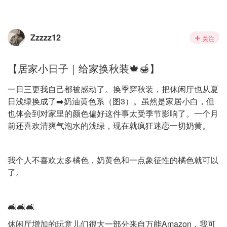
Zzzzz12
关注
【居家小日子｜给家换秋装🍁🍯】
一日三更我自己都被感动了。换季穿秋装，把休闲厅也从夏
日浅绿换成了➡️奶油黄色系（图3）。虽然是家居小白，但
也体会到对家里的颜色偏好这件事太受季节影响了。一个月
前还喜欢清爽气泡水的浅绿，现在就疯狂迷恋一切奶黄。
我个人不喜欢太多橘色，奶黄色和一点象征性的橘色就可以
了。
🛋️🛋️🛋️
休闲厅增加的玩意儿们很大一部分来自万能Amazon，我可