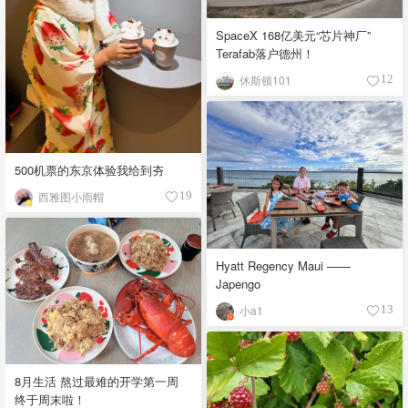
SpaceX 168亿美元“芯片神厂”
Terafab落户德州！
休斯顿101
12
500机票的东京体验我给到夯
西雅图小雨帽
19
Hyatt Regency Maui ——
Japengo
小a1
13
8月生活 熬过最难的开学第一周
终于周末啦！