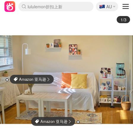
🇦🇺
Sasa美妆护肤3.5折
AU
lululemon折扣上新
SSENSE年中2.5折
FreshBeauty好价汇总
Cettire降价+叠9折
WWS Coles超市实拍
viagogo二手票捡漏
Myer超级周末
The Outnet奢牌1折起
David Jones 3折起
Flannels大牌1折
Perfumes Club护肤1折
AMIRO面罩$251
Amazon折扣汇总
eToro入金$200送$50
Amazon数码好物
ICONIC本周7.5折
ThedoubleF高奢地板价
Moose Knuckles 6折
丝芙兰5折起
EUFY摄像头$98
Selenichast首饰2折
Trip机票酒店促销
YSL送5件彩妆礼
Amazon家居好物
Amazon美妆护肤
雅漾大喷$8
过敏原检测盒$33
伊索独家赠50ml沐浴露
科颜氏高保湿面霜$29
SEALIFE海洋馆门票6折
丝塔芙大白罐$16
订阅Newsletter送香薰
Cult Beauty 6.8折
Harrods圣诞日历$525
LN-CC奢牌私促3折
d'Alba空姐喷雾$16
EVE LOM套装£56
Bernardelli独家4折
Adore Beauty 6折起
CT圣诞日历
Mytheresa奢品2.7折
Luxury Escapes 9折
Currentbody美容仪$881
MOON Garden Live
Roborock扫地机$649
Tingo Life水杯$24
Valentino官网5折
CR洗护套装$23
修丽可4件套$159
Myer彩妆2件7折
GANNI官网4.5折
Stylevana韩妆4折
Tessabit高奢8.5折
OGX洗发水$11
Amazon阿德莱德次日达
卡诗8.5折+赠礼
Philips Hue灯具8折
2/3
Villeroy & Boch 德国唯宝
Anthropologie