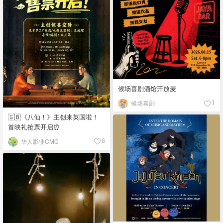
候场喜剧酒馆开放麦
候场喜剧
1
🇬🇧《八仙！》主创来英国啦！
首映礼抢票开启⏰
华人影业CMC
6