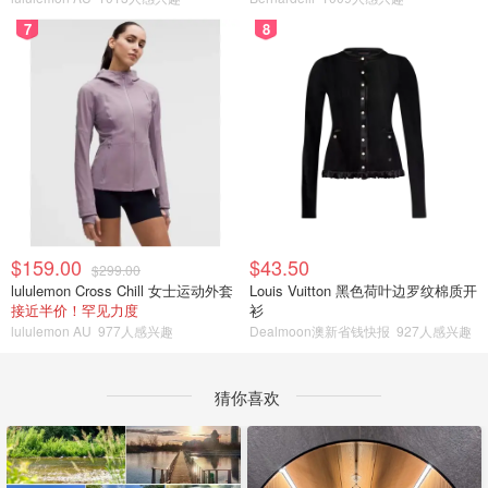
7
8
$159.00
$43.50
$299.00
lululemon Cross Chill 女士运动外套
Louis Vuitton 黑色荷叶边罗纹棉质开
接近半价！罕见力度
衫
lululemon AU
977人感兴趣
Dealmoon澳新省钱快报
927人感兴趣
猜你喜欢