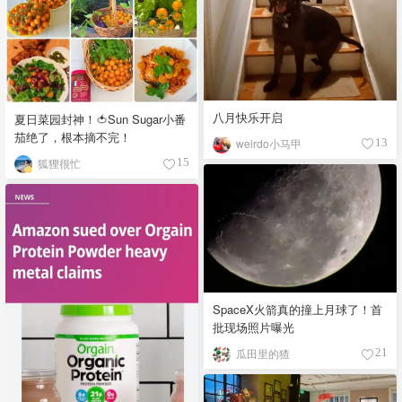
八月快乐开启
夏日菜园封神！🍅Sun Sugar小番
茄绝了，根本摘不完！
weirdo小马甲
13
狐狸很忙
15
SpaceX火箭真的撞上月球了！首
批现场照片曝光
瓜田里的猹
21