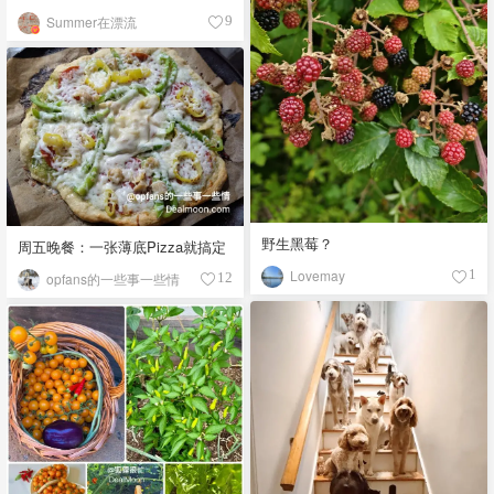
Summer在漂流
9
野生黑莓？
周五晚餐：一张薄底Pizza就搞定
Lovemay
1
opfans的一些事一些情
12