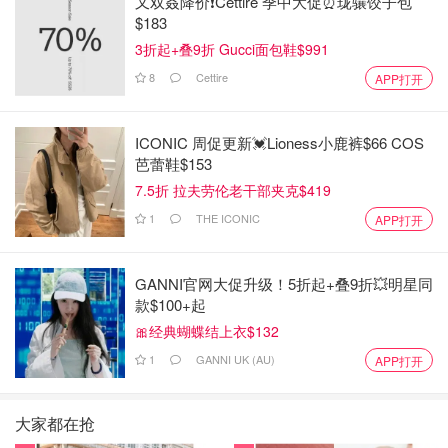
又双叒降价❗️Cettire 季中大促⏰珑骧饺子包
$183
3折起+叠9折 Gucci面包鞋$991
8
Cettire
APP打开
ICONIC 周促更新💓Lioness小鹿裤$66 COS
芭蕾鞋$153
7.5折 拉夫劳伦老干部夹克$419
1
THE ICONIC
APP打开
GANNI官网大促升级！5折起+叠9折💥明星同
款$100+起
🎀经典蝴蝶结上衣$132
1
GANNI UK (AU)
APP打开
大家都在抢