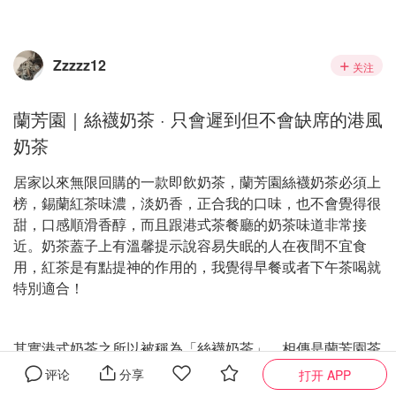
Zzzzz12
关注
蘭芳園｜絲襪奶茶 · 只會遲到但不會缺席的港風
奶茶
居家以來無限回購的一款即飲奶茶，蘭芳園絲襪奶茶必須上
榜，錫蘭紅茶味濃，淡奶香，正合我的口味，也不會覺得很
甜，口感順滑香醇，而且跟港式茶餐廳的奶茶味道非常接
近。奶茶蓋子上有溫馨提示說容易失眠的人在夜間不宜食
用，紅茶是有點提神的作用的，我覺得早餐或者下午茶喝就
特別適合！
其實港式奶茶之所以被稱為「絲襪奶茶」，相傳是蘭芳園茶
餐廳林木河先生在製作港式奶茶的時候，使用特製的棉紗網
评论
分享
打开 APP
把煮好的錫蘭紅茶過濾，作用除了濾走茶渣以外，也使紅茶