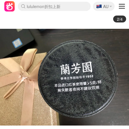
🇦🇺
lululemon折扣上新
AU
Sasa美妆护肤3.5折
SSENSE年中2.5折
FreshBeauty好价汇总
Cettire降价+叠9折
WWS Coles超市实拍
viagogo二手票捡漏
Myer超级周末
The Outnet奢牌1折起
David Jones 3折起
Flannels大牌1折
Perfumes Club护肤1折
AMIRO面罩$251
Amazon折扣汇总
eToro入金$200送$50
Amazon数码好物
ICONIC本周7.5折
ThedoubleF高奢地板价
Moose Knuckles 6折
丝芙兰5折起
EUFY摄像头$98
Selenichast首饰2折
Trip机票酒店促销
YSL送5件彩妆礼
Amazon家居好物
Amazon美妆护肤
雅漾大喷$8
过敏原检测盒$33
伊索独家赠50ml沐浴露
科颜氏高保湿面霜$29
SEALIFE海洋馆门票6折
丝塔芙大白罐$16
订阅Newsletter送香薰
Cult Beauty 6.8折
Harrods圣诞日历$525
LN-CC奢牌私促3折
d'Alba空姐喷雾$16
EVE LOM套装£56
Bernardelli独家4折
Adore Beauty 6折起
CT圣诞日历
Mytheresa奢品2.7折
Luxury Escapes 9折
Currentbody美容仪$881
MOON Garden Live
Roborock扫地机$649
Tingo Life水杯$24
Valentino官网5折
CR洗护套装$23
修丽可4件套$159
Myer彩妆2件7折
GANNI官网4.5折
Stylevana韩妆4折
Tessabit高奢8.5折
OGX洗发水$11
Amazon阿德莱德次日达
卡诗8.5折+赠礼
Philips Hue灯具8折
2/4