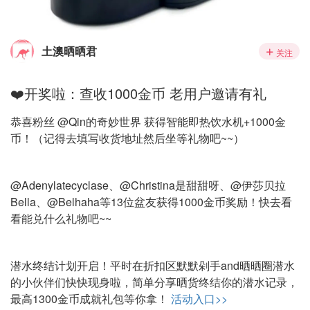
土澳晒晒君
关注
❤️开奖啦：查收1000金币 老用户邀请有礼
恭喜粉丝 @Qin的奇妙世界 获得智能即热饮水机+1000金
币！（记得去填写收货地址然后坐等礼物吧~~）
@Adenylatecyclase、@Christina是甜甜呀、@伊莎贝拉
Bella、@Belhaha等13位盆友获得1000金币奖励！快去看
看能兑什么礼物吧~~
潜水终结计划开启！平时在折扣区默默剁手and晒晒圈潜水
的小伙伴们快快现身啦，简单分享晒货终结你的潜水记录，
最高1300金币成就礼包等你拿！
活动入口>>