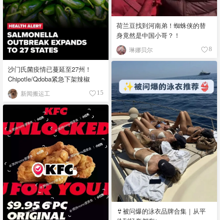
荷兰豆找到河南弟！蜘蛛侠的替
身竟然是中国小哥？！
琳娜贝尔
8
沙门氏菌疫情已蔓延至27州！
Chipotle/Qdoba紧急下架辣椒
新闻搬运工
15
👙被问爆的泳衣品牌合集｜从平