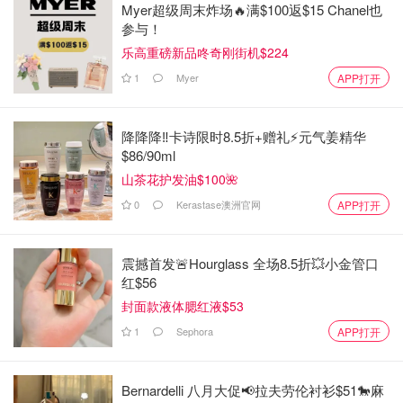
Myer超级周末炸场🔥满$100返$15 Chanel也
参与！
乐高重磅新品咚奇刚街机$224
1
Myer
APP打开
降降降‼️卡诗限时8.5折+赠礼⚡元气姜精华
$86/90ml
山茶花护发油$100🌺
0
Kerastase澳洲官网
APP打开
震撼首发🚨Hourglass 全场8.5折💥小金管口
红$56
封面款液体腮红液$53
1
Sephora
APP打开
Bernardelli 八月大促📢拉夫劳伦衬衫$51🐎麻