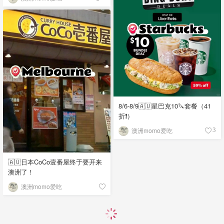
8/6-8/9🇦🇺星巴克10🔪套餐（41
折❗）
澳洲momo爱吃
3
🇦🇺日本CoCo壹番屋终于要开来
澳洲了！
澳洲momo爱吃