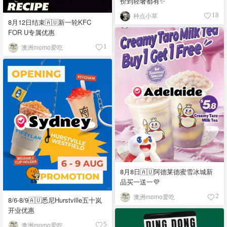
价到轻奢都有✨
种点小草
18
8月12日结束🇦🇺新一轮KFC
FOR U专属优惠
澳洲momo爱吃
1
8月8日🇦🇺阿德莱德蜜雪冰城新
品买一送一💜
澳洲momo爱吃
2
8/6-8/9🇦🇺悉尼Hurstville五十岚
开业优惠
澳洲momo爱吃
5