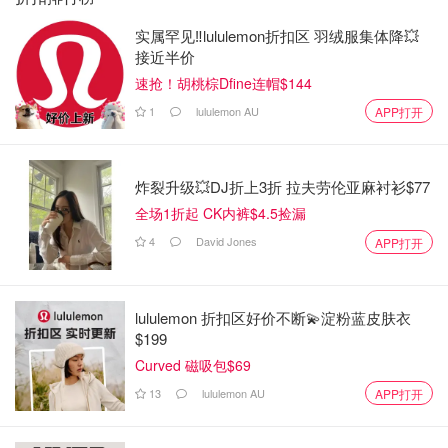
实属罕见‼️lululemon折扣区 羽绒服集体降💥
接近半价
速抢！胡桃棕Dfine连帽$144
1
lululemon AU
APP打开
炸裂升级💥DJ折上3折 拉夫劳伦亚麻衬衫$77
全场1折起 CK内裤$4.5捡漏
4
David Jones
APP打开
lululemon 折扣区好价不断💫淀粉蓝皮肤衣
$199
Curved 磁吸包$69
13
lululemon AU
APP打开