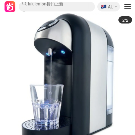
🇦🇺
Sasa美妆护肤3.5折
AU
lululemon折扣上新
SSENSE年中3折
FreshBeauty好价汇总
Cettire降价+叠9折
Farfetch折上8折
WWS Coles超市实拍
viagogo二手票捡漏
Myer清仓1折起
The Outnet奢牌1折起
David Jones 3折起
Flannels大牌1折
Perfumes Club护肤1折
AMIRO返校季6.2折
Oweek抽奖送Airpods
Amazon折扣汇总
eToro入金$200送$50
Amazon数码好物
ICONIC本周7.5折
ThedoubleF高奢地板价
Moose Knuckles 6折
丝芙兰5折起
EUFY官网3.7折起
Selenichast首饰2折
Trip机票酒店促销
YSL送5件彩妆礼
Amazon家居好物
BIGBANG巡演开票
David Jones时尚3折
Amazon美妆护肤
雅漾大喷$8
过敏原检测盒$33
伊索独家赠50ml沐浴露
科颜氏清仓3折
SEALIFE海洋馆门票6折
丝塔芙大白罐$16
订阅Newsletter送香薰
Cult Beauty 6.8折
Harrods圣诞日历2.3折
LN-CC奢牌私促3折
d'Alba空姐喷雾$16
EVE LOM套装逆天2折
Bernardelli独家4折
Adore Beauty 6折起
CT圣诞日历
Mytheresa奢品2.7折
Luxury Escapes 9折
Currentbody美容仪9折
MOON Garden Live
ALLSAINTS美衣3折
Roborock扫地机3.7折
Tingo Life水杯$24
Valentino官网5折
CR洗发护发6.3折
1/2