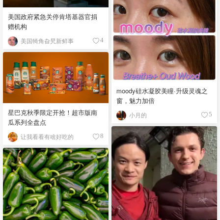
美国政府紧急关停肯塔基器官捐
赠机构
美国犄角旮旯新鲜事
4
moody硅水凝胶美瞳·升级灵魂之
窗，魅力加倍
星巴克秋季限定开抢！超市版南
小月的
5
瓜系列全盘点
让我看看有啥好吃的
8