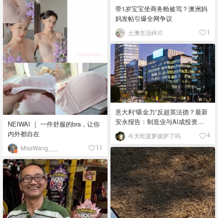
带1岁宝宝坐商务舱被骂？澳洲妈
妈发帖引爆全网争议
土澳生活碎片
1
意大利“吸金力”反超英法德？最新
安永报告：制造业与AI成投资新
NEIWAI ｜ 一件舒服的bra，让你
宠！
内外都自在
今天吃菠萝披萨了吗
4
MissWang___
11