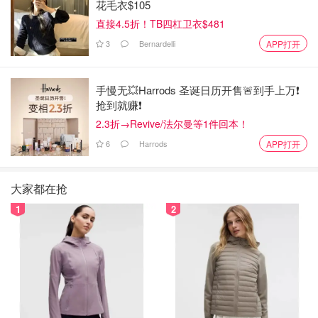
花毛衣$105
直接4.5折！TB四杠卫衣$481
3
Bernardelli
APP打开
手慢无💥Harrods 圣诞日历开售🚨到手上万❗️
抢到就赚❗️
2.3折→Revive/法尔曼等1件回本！
6
Harrods
APP打开
大家都在抢
1
2