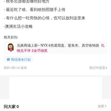
- 秋冬出游都去哪些好地方
- 最近吃了啥、看到啥拍照随手上传
- 有什么想一吐而快的心情，也可以放到这里来
-澳洲生活小攻略
相关折扣
兑换商城上新~ NYX 6色遮瑕盘、鲨鱼夹、真空收纳袋
礼
物兑不停 2金币抽奖
终结潜水计划
2021-05-14 发布
笔记中提及
问大家
0
全部