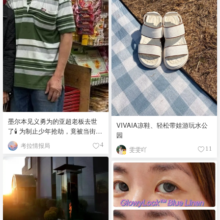
墨尔本见义勇为的亚超老板去世
VIVAIA凉鞋、轻松带娃游玩水公
了🕯️ 为制止少年抢劫，竟被当街围
园
殴致死！
考拉情报局
4
雯雯吖
11