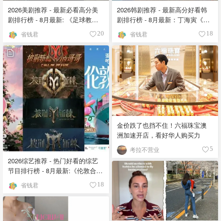
2026美剧推荐 - 最新必看高分美
2026韩剧推荐 - 最新高分好看韩
剧排行榜 - 8月最新: 《​​足球教练
剧排行榜 - 8月最新：丁海寅《我
》第四季回归！
的荒糖恋爱 》上线❣️
省钱君
省钱君
20
18
金价跌了也挡不住！六福珠宝澳
洲加速开店，看好华人购买力
考拉不营业
5
2026综艺推荐 - 热门好看的综艺
节目排行榜 - 8月最新:《​​伦敦合伙
人》回归啦
省钱君
18