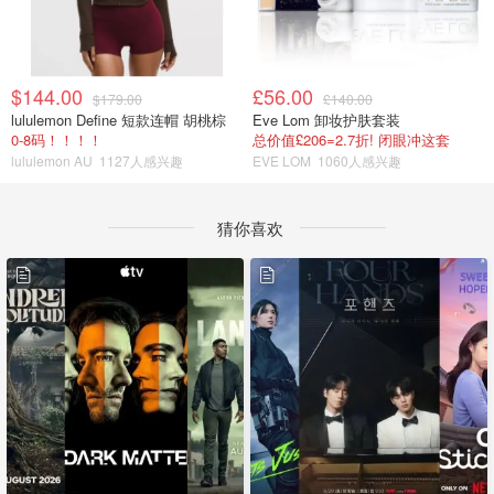
$144.00
£56.00
$179.00
£140.00
lululemon Define 短款连帽 胡桃棕
Eve Lom 卸妆护肤套装
0-8码！！！！
总价值£206=2.7折! 闭眼冲这套
lululemon AU
1127人感兴趣
EVE LOM
1060人感兴趣
猜你喜欢