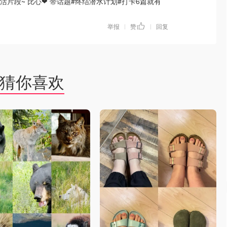
片段~ 比心❤ 带话题#终结潜水计划#打卡6篇就有
举报
赞
回复
|
|
猜你喜欢