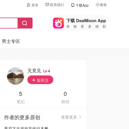
联系我们
澳洲
登录
下载App
🇺🇸
美国
下载 DealMoon App
体验更多精彩
🇨🇳
中国
男士专区
🇨🇦
加拿大
🇬🇧
英国
🇩🇪
德国
无竟见
4
🇫🇷
加关注
法国
🇮🇹
5
0
意大利
笔记
粉丝
🇦🇺
澳洲
作者的更多原创
查看更多
🇳🇿
新西兰
悉尼下北岸超高的日本餐