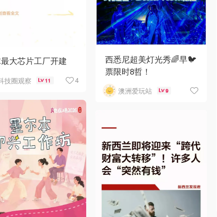
西悉尼超美灯光秀🌈早🐦
球最大芯片工厂开建
票限时8哲！
4
科技圈观察
11
澳洲爱玩站
9