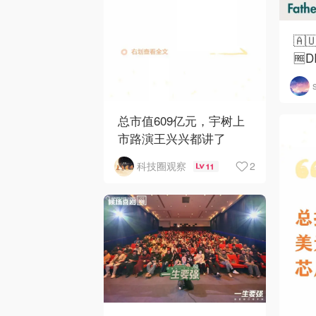
🇦
🆓
总市值609亿元，宇树上
市路演王兴兴都讲了
2
科技圈观察
11