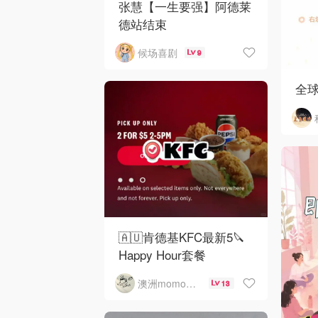
张慧【一生要强】阿德莱
德站结束
候场喜剧
9
全
🇦🇺肯德基KFC最新5🔪
Happy Hour套餐
澳洲momo爱吃
13