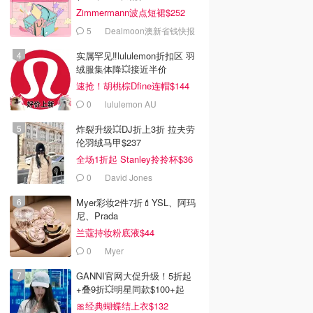
Zimmermann波点短裙$252
5
Dealmoon澳新省钱快报
实属罕见‼️lululemon折扣区 羽
绒服集体降💥接近半价
速抢！胡桃棕Dfine连帽$144
0
lululemon AU
炸裂升级💥DJ折上3折 拉夫劳
伦羽绒马甲$237
全场1折起 Stanley拎拎杯$36
0
David Jones
Myer彩妆2件7折💄YSL、阿玛
尼、Prada
兰蔻持妆粉底液$44
0
Myer
GANNI官网大促升级！5折起
+叠9折💥明星同款$100+起
🎀经典蝴蝶结上衣$132