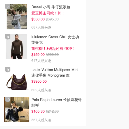
Diesel 小号 牛仔流浪包
爱豆博主同款！帅！
$350.00
$695.00
687人感兴趣
lululemon Cross Chill 女士功
能夹克
胡桃棕！8码起还有 快冲！
$159.00
$299.00
647人感兴趣
Louis Vuitton Multipass Mini
迷你手袋 Monogram 红
$3950.00
602人感兴趣
Polo Ralph Lauren 长袖麻花针
织衫
$105.30
$212.00
567人感兴趣