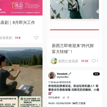
场喜剧｜8月即兴工作
候场喜剧
9
新西兰即将迎来“跨代财
富大转移”！
1
新西兰发现君
10