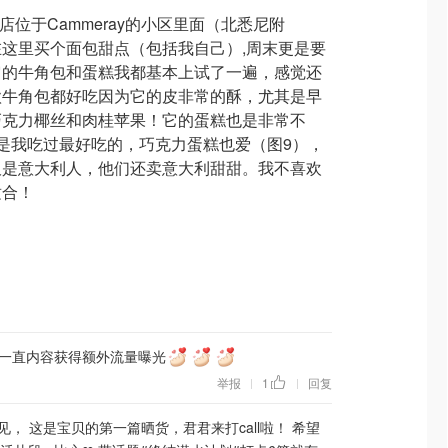
面店位于Cammeray的小区里面（北悉尼附
这里买个面包甜点（包括我自己）,周末更是要
它的牛角包和蛋糕我都基本上试了一遍，感觉还
款牛角包都好吃因为它的皮非常的酥，尤其是早
巧克力椰丝和肉桂苹果！它的蛋糕也是非常不
是我吃过最好吃的，巧克力蛋糕也爱（图9），
板是意大利人，他们还卖意大利甜甜。我不喜欢
适合！
一直内容获得额外流量曝光
举报
1
回复
|
|
见， 这是宝贝的第一篇晒货，君君来打call啦！ 希望