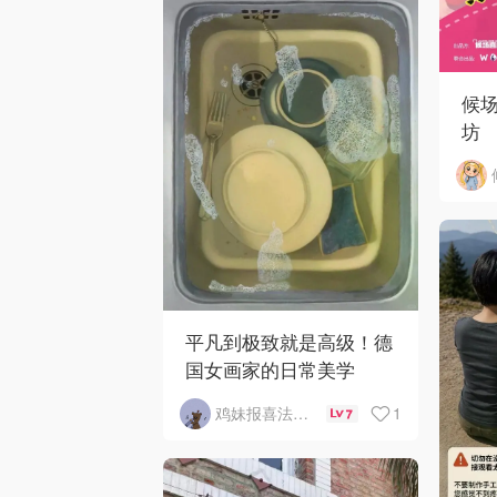
候
坊
平凡到极致就是高级！德
国女画家的日常美学
1
鸡妹报喜法国实用信息版
7