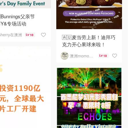
Bunnings父亲节
DIY&专场活动
sherry在澳洲
10
🇦🇺麦当劳上新！迪拜巧
克力开心果球来啦！
澳洲momo爱吃
13