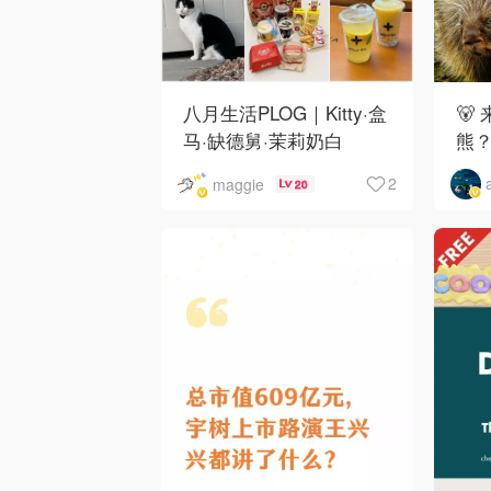
八月生活PLOG｜Kitty·盒
🐻
马·缺德舅·茉莉奶白
熊
·Costco·Wendy's
下
2
maggie
20