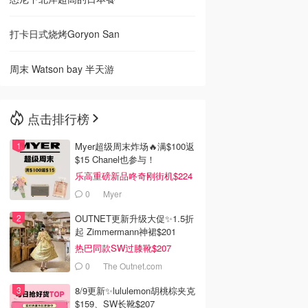
打卡日式烧烤Goryon San
周末 Watson bay 半天游
点击排行榜
Myer超级周末炸场🔥满$100返
$15 Chanel也参与！
乐高重磅新品咚奇刚街机$224
0
Myer
OUTNET更新升级大促✨1.5折
起 Zimmermann神裙$201
热巴同款SW过膝靴$207
0
The Outnet.com
8/9更新✨lululemon胡桃棕夹克
$159、SW长靴$207