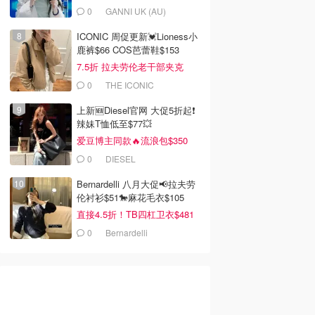
0
GANNI UK (AU)
ICONIC 周促更新💓Lioness小
鹿裤$66 COS芭蕾鞋$153
7.5折 拉夫劳伦老干部夹克
$419
0
THE ICONIC
上新🆕Diesel官网 大促5折起❗️
辣妹T恤低至$77💥
爱豆博主同款🔥流浪包$350
0
DIESEL
Bernardelli 八月大促📢拉夫劳
伦衬衫$51🐎麻花毛衣$105
直接4.5折！TB四杠卫衣$481
0
Bernardelli