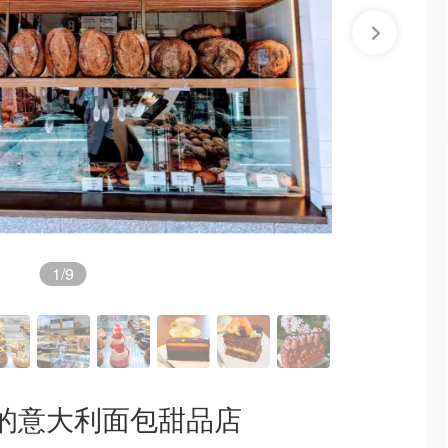
1
/9
的意大利面包甜品店