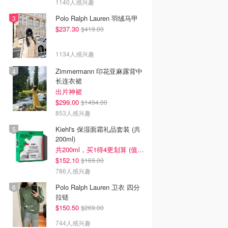
1140人感兴趣
Polo Ralph Lauren 羽绒马甲
$237.30
$419.00
1134人感兴趣
Zimmermann 印花亚麻露背中
长连衣裙
出片神裙
$299.00
$1494.00
853人感兴趣
Kiehl's 保湿面霜礼品套装 (共
200ml)
共200ml，买1得4更划算 (值$296)
$152.10
$169.00
786人感兴趣
Polo Ralph Lauren 卫衣 四分
拉链
$150.50
$269.00
744人感兴趣