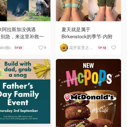
 来阿拉斯加没偶遇
夏天就是属于
？别急，来这里补救一
Birkenstock的季节-内附
！
如何选择
9
abc個c
花开富贵之Mo个Mo
21
12