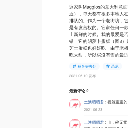
这家叫Maggios的意大利意
近），每天都有很多本地人在
排队的。作为一个老街坊，
是有发言权的。它家任何一
上新鲜的时候。我的最爱是
错，它的胡萝卜蛋糕（图8）
芝士蛋糕也好好吃！由于老
吃太甜，所以买沒有酱的最
秋冬好去处
悉尼
2021-06-10 发布
最新评论
2
土澳晒晒君
:
祝贺宝宝的
2021-06-23
土澳晒晒君
:
Hi，@无竟