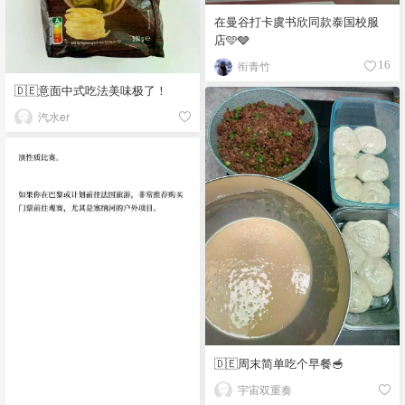
在曼谷打卡虞书欣同款泰国校服
店🩵🩶
衔青竹
16
🇩🇪意面中式吃法美味极了！
汽水er
🇩🇪周末简单吃个早餐🥣
宇宙双重奏