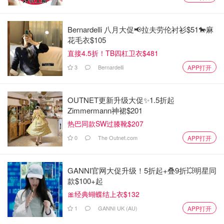
Bernardelli 八月大促📢拉夫劳伦衬衫$51🐎麻
花毛衣$105
直接4.5折！TB四杠卫衣$481
3
Bernardelli
APP打开
OUTNET更新升级大促✨1.5折起
Zimmermann神裙$201
热巴同款SW过膝靴$207
0
The Outnet.com
APP打开
GANNI官网大促升级！5折起+叠9折💥明星同
款$100+起
🎀经典蝴蝶结上衣$132
1
GANNI UK (AU)
APP打开