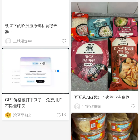
铁塔下的欧洲游泳锦标赛@巴
黎！
三城漫游中
🇩🇪从Aldi买到了这些亚洲食物
GPT价格被打下来了，免费用户
不限量聊天
宇宙双重奏
湾区早知道
13