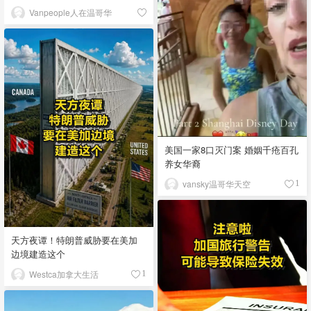
Vanpeople人在温哥华
美国一家8口灭门案 婚姻千疮百孔
养女华裔
vansky温哥华天空
1
天方夜谭！特朗普威胁要在美加
边境建造这个
Westca加拿大生活
1