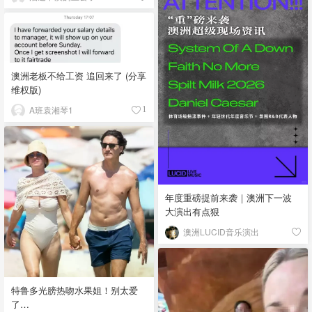
澳洲老板不给工资 追回来了 (分享
维权版)
A班袁湘琴1
1
年度重磅提前来袭｜澳洲下一波
大演出有点狠
澳洲LUCID音乐演出
特鲁多光膀热吻水果姐！别太爱
了…