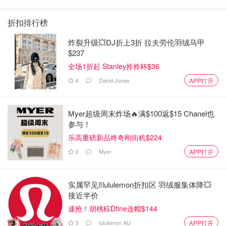
折扣排行榜
炸裂升级💥DJ折上3折 拉夫劳伦羽绒马甲
$237
全场1折起 Stanley拎拎杯$36
4
David Jones
APP打开
Myer超级周末炸场🔥满$100返$15 Chanel也
参与！
乐高重磅新品咚奇刚街机$224
3
Myer
APP打开
实属罕见‼️lululemon折扣区 羽绒服集体降💥
接近半价
速抢！胡桃棕Dfine连帽$144
3
lululemon AU
APP打开