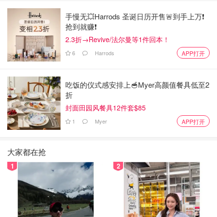
手慢无💥Harrods 圣诞日历开售🚨到手上万❗️
抢到就赚❗️
2.3折→Revive/法尔曼等1件回本！
6
Harrods
APP打开
吃饭的仪式感安排上🥣Myer高颜值餐具低至2
折
封面田园风餐具12件套$85
1
Myer
APP打开
大家都在抢
1
2