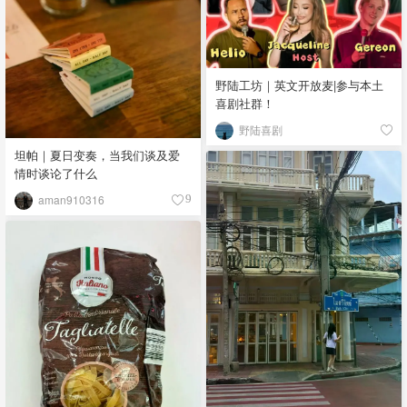
野陆工坊｜英文开放麦|参与本土
喜剧社群！
野陆喜剧
坦帕｜夏日变奏，当我们谈及爱
情时谈论了什么
aman910316
9