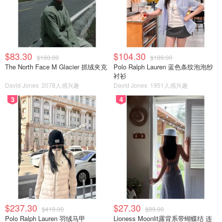
$83.30
$104.30
$160.00
$189.00
The North Face M Glacier 抓绒夹克
Polo Ralph Lauren 蓝色条纹泡泡纱
衬衫
David Jones
2078人感兴趣
David Jones
1951人感兴趣
3
4
$237.30
$27.30
$419.00
$89.00
Polo Ralph Lauren 羽绒马甲
Lioness Moonlit露背系带蝴蝶结 连