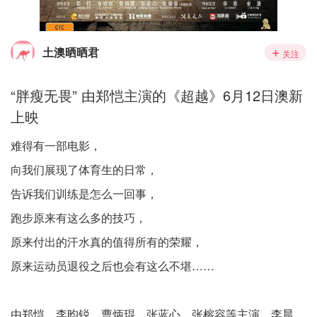
土澳晒晒君
关注
“胖瘦无畏” 由郑恺主演的《超越》6月12日澳新
上映
难得有一部电影，
向我们展现了体育生的日常，
告诉我们训练是怎么一回事，
跑步原来有这么多的技巧，
原来付出的汗水真的值得所有的荣耀，
原来运动员退役之后也会有这么不堪……
由郑恺、李昀锐、曹炳琨、张蓝心、张榕容等主演，李晨、