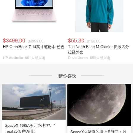
$3499.00
$55.30
$4999.00
$120.00
HP OmniBook 7 14英寸笔记本 粉色
The North Face M Glacier 抓绒四分
拉链外套
HP Australia
661人感兴趣
David Jones
659人感兴趣
猜你喜欢
SpaceX 168亿美元“芯片神厂”
Terafab落户德州！
SpaceX火箭真的撞上月球了！首