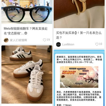
Meta智能眼镜翻车？网友直接起
买包不如买表⌚️！第一只名表怎么
名“变态眼镜”…😨
选？
家人们谁懂啊
19
LuxMoon
10