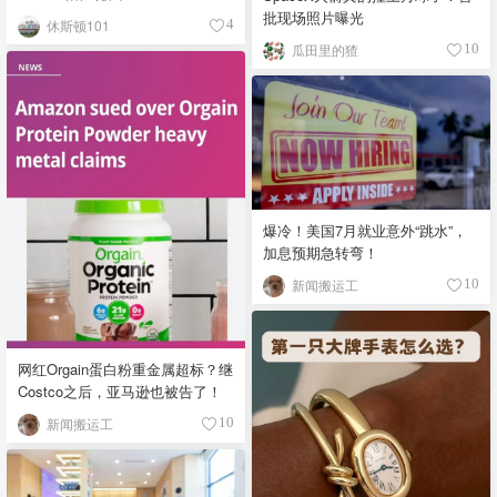
批现场照片曝光
休斯顿101
4
瓜田里的猹
10
爆冷！美国7月就业意外“跳水”，
加息预期急转弯！
新闻搬运工
10
网红Orgain蛋白粉重金属超标？继
Costco之后，亚马逊也被告了！
新闻搬运工
10