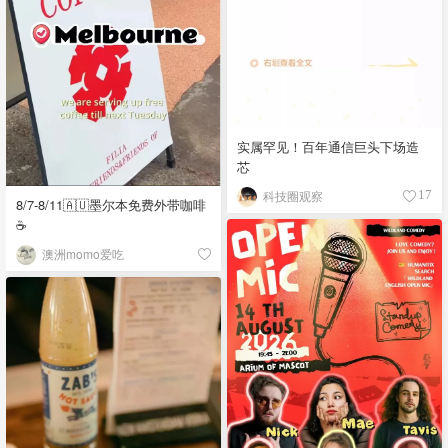
实属罕见！百年通信巨头下场造
芯
科技圈观察
17
8/7-8/11🇦🇺墨尔本免费外带咖啡
☕
澳洲momo爱吃