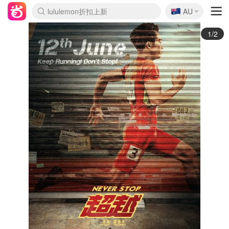
🇦🇺
Sasa美妆护肤3.5折
AU
lululemon折扣上新
SSENSE年中2.5折
FreshBeauty好价汇总
Cettire降价+叠9折
WWS Coles超市实拍
viagogo二手票捡漏
Myer超级周末
The Outnet奢牌1折起
David Jones 3折起
Flannels大牌1折
Perfumes Club护肤1折
AMIRO面罩$251
Amazon折扣汇总
eToro入金$200送$50
Amazon数码好物
ICONIC本周7.5折
ThedoubleF高奢地板价
Moose Knuckles 6折
丝芙兰5折起
EUFY摄像头$98
Selenichast首饰2折
Trip机票酒店促销
YSL送5件彩妆礼
Amazon家居好物
Amazon美妆护肤
雅漾大喷$8
过敏原检测盒$33
伊索独家赠50ml沐浴露
科颜氏高保湿面霜$29
SEALIFE海洋馆门票6折
丝塔芙大白罐$16
订阅Newsletter送香薰
Cult Beauty 6.8折
Harrods圣诞日历$525
LN-CC奢牌私促3折
d'Alba空姐喷雾$16
EVE LOM套装£56
Bernardelli独家4折
Adore Beauty 6折起
CT圣诞日历
Mytheresa奢品2.7折
Luxury Escapes 9折
Currentbody美容仪$881
MOON Garden Live
Roborock扫地机$649
Tingo Life水杯$24
Valentino官网5折
CR洗护套装$23
修丽可4件套$159
Myer彩妆2件7折
GANNI官网4.5折
Stylevana韩妆4折
Tessabit高奢8.5折
OGX洗发水$11
Amazon阿德莱德次日达
卡诗8.5折+赠礼
Philips Hue灯具8折
2/2