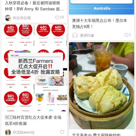
入秋穿搭必备！最近被阿迪狠狠
种草！BW Army 和 Sambae 值得
拥有！
布拉布拉莓
10
澳洲十大车祸黑点公布！墨尔本
竟独占9席！
澳洲印象
1
🇳🇿纽村百货红点大促来袭 全场
低至4折捡漏
邪流纨wendy
北京美食🥘 费大厨辣椒炒肉