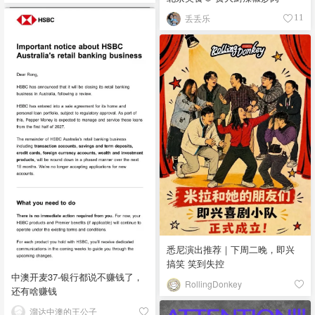
丢丢乐
11
悉尼演出推荐｜下周二晚，即兴
搞笑 笑到失控
中澳开麦37-银行都说不赚钱了，
RollingDonkey
还有啥赚钱
溜达中澳的王公子