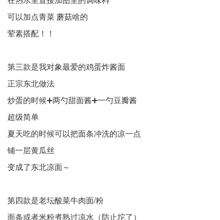
可以加点青菜 蘑菇啥的
荤素搭配！！
第三款是我对象最爱的鸡蛋炸酱面
正宗东北做法
炒蛋的时候➕两勺甜面酱➕一勺豆瓣酱
超级简单
夏天吃的时候可以把面条冲洗的凉一点
铺一层黄瓜丝
变成了东北凉面～
第四款是老坛酸菜牛肉面/粉
面条或者米粉煮熟过凉水（防止坨了）