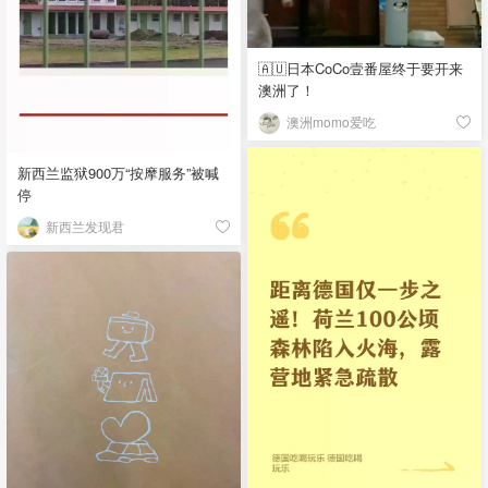
🇦🇺日本CoCo壹番屋终于要开来
澳洲了！
澳洲momo爱吃
新西兰监狱900万“按摩服务”被喊
停
新西兰发现君