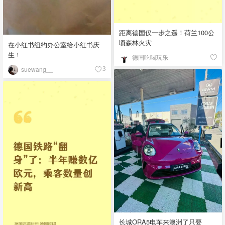
距离德国仅一步之遥！荷兰100公
顷森林火灾
在小红书纽约办公室给小红书庆
生！
德国吃喝玩乐
suewang__
3
长城ORA5电车来澳洲了只要