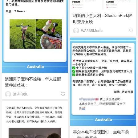
珀斯的小意大利：StadiumPark限
时变身五晚
WA365Media
澳洲男子遛狗不拴绳，华人提醒
遭种族歧视！
澳洲印象
墨尔本电车惊现图钉，坐电车前
一定先看座位