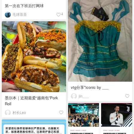
第一次在下班后打网球
毛球茶茶
4
vtg分享*iconic by ___
jin___
墨尔本｜近期最爱“越南包”Pork
Roll
村长Leo