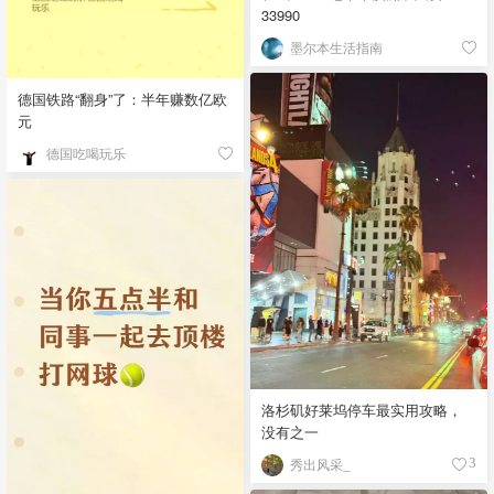
33990
墨尔本生活指南
德国铁路“翻身”了：半年赚数亿欧
元
德国吃喝玩乐
洛杉矶好莱坞停车最实用攻略，
没有之一
秀出风采_
3