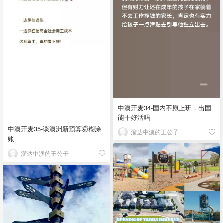
中澳开麦34-国内不愿上班，出国
能干好活吗
中澳开麦35-谈澳洲新预算🤯糊涂
溜达中澳的王公子
账
溜达中澳的王公子