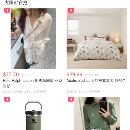
大家都在抢
1
2
$77.70
$29.99
$259.00
$159.99
Polo Ralph Lauren 郑秀晶同款 亚麻
Adairs Zodiac 天然被套套装 自然色
衬衫
David Jones
2135人感兴趣
Adairs
1678人感兴趣
3
4