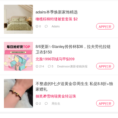
adairs本季焕新家饰精选
橄榄棕榈绗缝被套套装 $2
0
Adairs
APP打开
8/6更新✨Stanley拎拎杯$36，拉夫劳伦拉链
卫衣$150
北脸1996羽绒马甲$209
214
5
Dealmoon澳新省钱快报
APP打开
不整虚的❗️七夕送黄金😍周生生 私促8.8折+独
家赠礼
抽奖🎁雪纳瑞黄金转运珠
2
周生生
APP打开