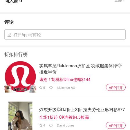
问大家
0
评论
打开App写评论
折扣排行榜
实属罕见‼️lululemon折扣区 羽绒服集体降💥
接近半价
速抢！胡桃棕Dfine连帽$144
0
lululemon AU
APP打开
炸裂升级💥DJ折上3折 拉夫劳伦亚麻衬衫$77
全场1折起 CK内裤$4.5捡漏
4
David Jones
APP打开