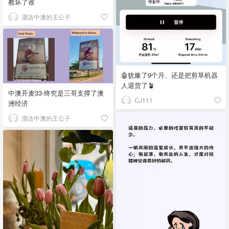
教坏了谁
溜达中澳的王公子
🤖犹豫了9个月、还是把剪草机器
人退货了🪴
中澳开麦33-终究是三哥支撑了澳
CJ111
洲经济
溜达中澳的王公子