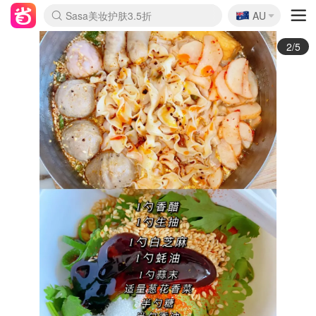
🇦🇺
Sasa美妆护肤3.5折
AU
lululemon折扣上新
SSENSE年中3折
FreshBeauty好价汇总
Cettire降价+叠9折
Farfetch折上8折
WWS Coles超市实拍
viagogo二手票捡漏
Myer清仓1折起
The Outnet奢牌1折起
David Jones 3折起
Flannels大牌1折
Perfumes Club护肤1折
AMIRO返校季6.2折
Oweek抽奖送Airpods
Amazon折扣汇总
eToro入金$200送$50
Amazon数码好物
ICONIC本周7.5折
ThedoubleF高奢地板价
Moose Knuckles 6折
丝芙兰5折起
EUFY官网3.7折起
Selenichast首饰2折
Trip机票酒店促销
YSL送5件彩妆礼
Amazon家居好物
BIGBANG巡演开票
David Jones时尚3折
Amazon美妆护肤
雅漾大喷$8
过敏原检测盒$33
伊索独家赠50ml沐浴露
科颜氏清仓3折
SEALIFE海洋馆门票6折
丝塔芙大白罐$16
订阅Newsletter送香薰
Cult Beauty 6.8折
Harrods圣诞日历2.3折
LN-CC奢牌私促3折
d'Alba空姐喷雾$16
EVE LOM套装逆天2折
Bernardelli独家4折
Adore Beauty 6折起
CT圣诞日历
Mytheresa奢品2.7折
Luxury Escapes 9折
Currentbody美容仪9折
卡诗9折+赠4件礼
MOON Garden Live
ALLSAINTS美衣3折
Roborock扫地机3.7折
Tingo Life水杯$24
Valentino官网5折
CR洗发护发6.3折
3/5