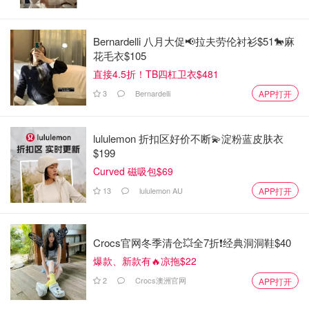
Bernardelli 八月大促📢拉夫劳伦衬衫$51🐎麻
花毛衣$105
直接4.5折！TB四杠卫衣$481
3
Bernardelli
APP打开
lululemon 折扣区好价不断💫淀粉蓝皮肤衣
$199
Curved 磁吸包$69
13
lululemon AU
APP打开
Crocs官网冬季清仓💥全7折❗经典洞洞鞋$40
爆款、新款有🔥凉拖$22
2
Crocs澳洲官网
APP打开