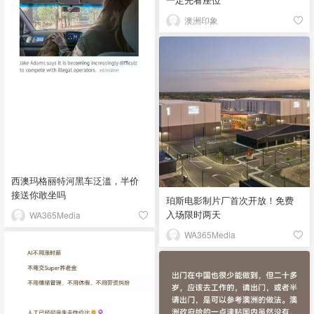
澳洲印象
西澳玛格丽特河黑车泛滥，半价
接送你敢坐吗
珀斯电影制片厂首次开放！免费
入场限时两天
WA365Media
WA365Media