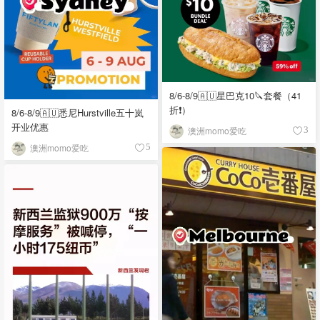
8/6-8/9🇦🇺星巴克10🔪套餐（41
折❗）
8/6-8/9🇦🇺悉尼Hurstville五十岚
开业优惠
澳洲momo爱吃
3
澳洲momo爱吃
5