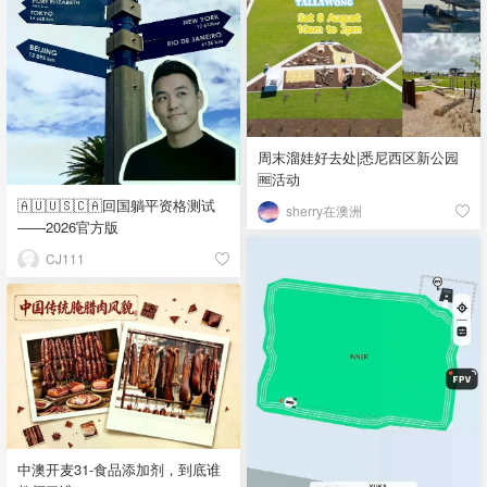
周末溜娃好去处|悉尼西区新公园
🆓活动
🇦🇺🇺🇸🇨🇦回国躺平资格测试
sherry在澳洲
——2026官方版
CJ111
中澳开麦31-食品添加剂，到底谁