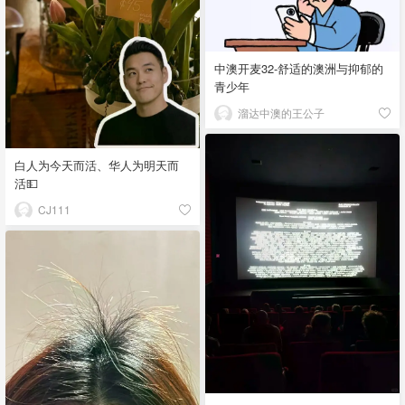
中澳开麦32-舒适的澳洲与抑郁的
青少年
溜达中澳的王公子
白人为今天而活、华人为明天而
活💵
CJ111