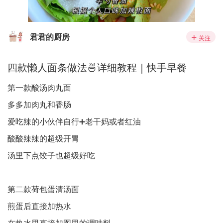
君君的厨房
关注
四款懒人面条做法🍜详细教程｜快手早餐
第一款酸汤肉丸面
多多加肉丸和香肠
爱吃辣的小伙伴自行➕老干妈或者红油
酸酸辣辣的超级开胃
汤里下点饺子也超级好吃
第二款荷包蛋清汤面
煎蛋后直接加热水
在热水里直接加图里的调味料