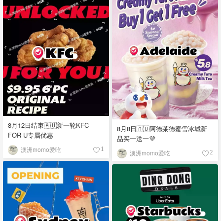
8月12日结束🇦🇺新一轮KFC
8月8日🇦🇺阿德莱德蜜雪冰城新
FOR U专属优惠
品买一送一💜
澳洲momo爱吃
1
澳洲momo爱吃
2