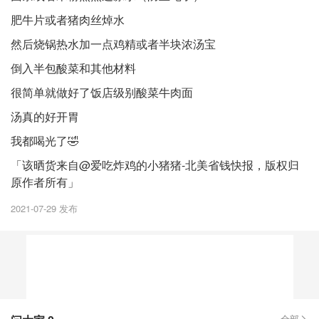
肥牛片或者猪肉丝焯水
然后烧锅热水加一点鸡精或者半块浓汤宝
倒入半包酸菜和其他材料
很简单就做好了饭店级别酸菜牛肉面
汤真的好开胃
我都喝光了🤣
「该晒货来自@爱吃炸鸡的小猪猪-北美省钱快报，版权归
原作者所有」
2021-07-29 发布
全部