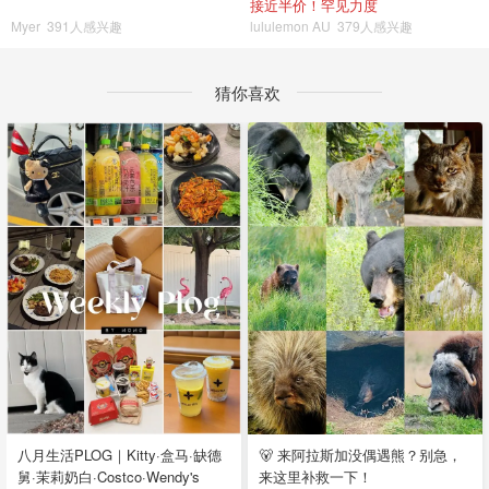
接近半价！罕见力度
Myer
391人感兴趣
lululemon AU
379人感兴趣
猜你喜欢
八月生活PLOG｜Kitty·盒马·缺德
🐻 来阿拉斯加没偶遇熊？别急，
舅·茉莉奶白·Costco·Wendy's
来这里补救一下！