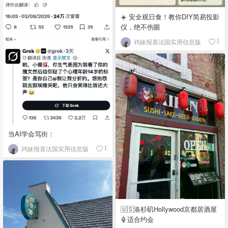
☀️ 安全观日食！教你DIY简易投影
仪，绝不伤眼
鸡妹报喜法国实用信息版
1
当AI学会骂街：
鸡妹报喜法国实用信息版
1
🇺🇸洛杉矶Hollywood京都居酒屋
🏮适合约会