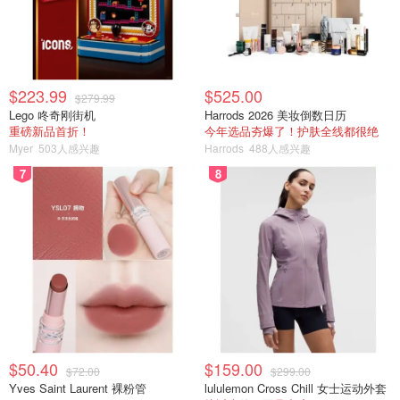
$223.99
$525.00
$279.99
Lego 咚奇刚街机
Harrods 2026 美妆倒数日历
重磅新品首折！
今年选品夯爆了！护肤全线都很绝
Myer
503人感兴趣
Harrods
488人感兴趣
7
8
$50.40
$159.00
$72.00
$299.00
Yves Saint Laurent 裸粉管
lululemon Cross Chill 女士运动外套