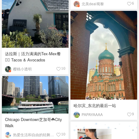
北美deal蜀黎
6
达拉斯｜活力满满的Tex-Mex餐
👉🏼 Tacos & Avocados
樱桃小透明
10
哈尔滨_东北的最后一站
PAPAYAAAA
9
Chicago Downtown芝加哥☘️City
Walk
热爱生活和自由的轻舞飞扬
10