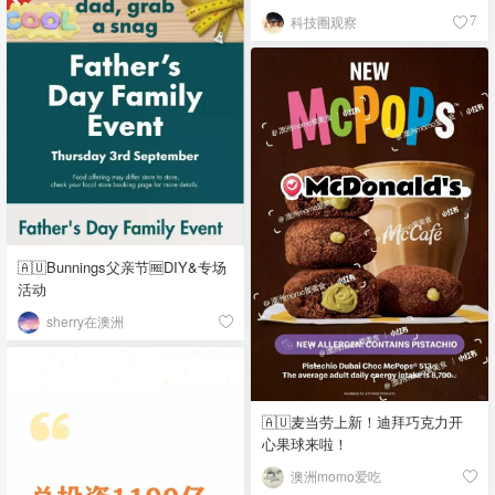
科技圈观察
7
🇦🇺Bunnings父亲节🆓DIY&专场
活动
sherry在澳洲
🇦🇺麦当劳上新！迪拜巧克力开
心果球来啦！
澳洲momo爱吃