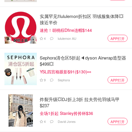
实属罕见‼️lululemon折扣区 羽绒服集体降💥
接近半价
速抢！胡桃棕Dfine连帽$144
4
lululemon AU
APP打开
Sephora清仓区5折起🔈dyson Airwrap造型器
$499💥
YSL四宫格眼影$91($130)👀
9
Sephora
APP打开
炸裂升级💥DJ折上3折 拉夫劳伦羽绒马甲
$237
全场1折起 Stanley拎拎杯$36
4
David Jones
APP打开