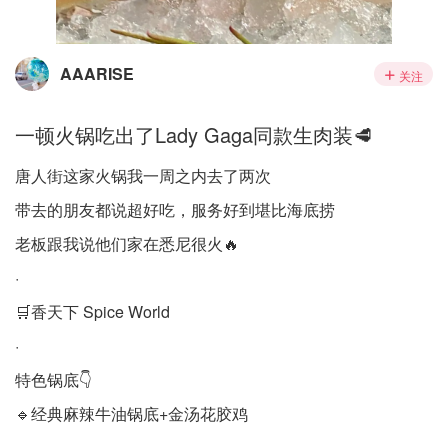
AAARISE
关注
一顿火锅吃出了Lady Gaga同款生肉装🥩
唐人街这家火锅我一周之内去了两次
带去的朋友都说超好吃，服务好到堪比海底捞
老板跟我说他们家在悉尼很火🔥
·
🛒香天下 Spice World
·
特色锅底👇
🔹经典麻辣牛油锅底+金汤花胶鸡
·