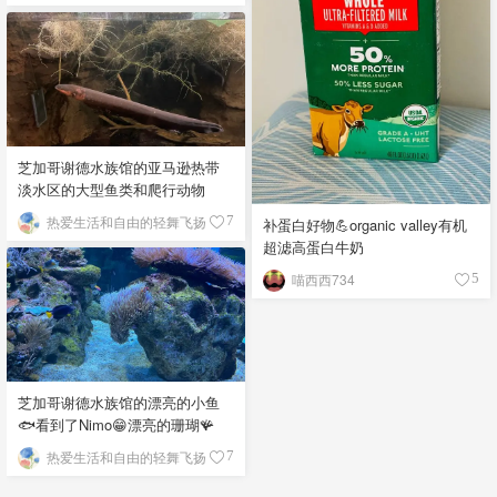
芝加哥谢德水族馆的亚马逊热带
淡水区的大型鱼类和爬行动物
热爱生活和自由的轻舞飞扬
7
补蛋白好物💪organic valley有机
超滤高蛋白牛奶
喵西西734
5
芝加哥谢德水族馆的漂亮的小鱼
🐟看到了Nimo😁漂亮的珊瑚🪸
热爱生活和自由的轻舞飞扬
7