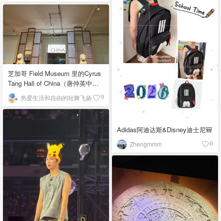
芝加哥 Field Museum 里的Cyrus
Tang Hall of China（唐仲英中国
馆）
热爱生活和自由的轻舞飞扬
9
Adidas阿迪达斯&Disney迪士尼🎒
Zhengmmm
6