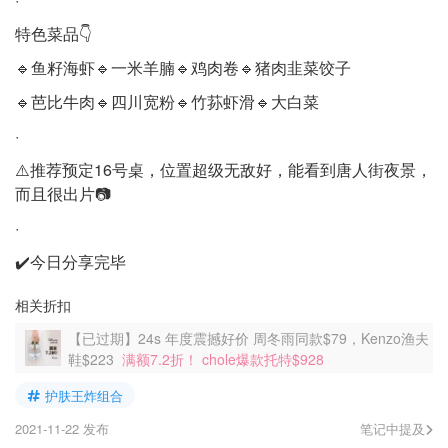
特色菜品👇
🔹鱼籽海虾🔹一米羊腩🔹鸡肉卷🔹猪肉韭菜饺子
🔹芭比牛肉🔹四川宽粉🔹竹荪虾滑🔹大白菜
·
⚠️推荐预定16号桌，位置超级无敌好，能看到唐人街夜景，
而且很出片📷
·
✔️今日分享完毕
相关折扣
【已过期】24s 年度震撼好价 周冬雨同款$79，Kenzo渔夫
鞋$223
满额7.2折！ chole爆款托特$928
护肤王炸组合
2021-11-22 发布
笔记中提及