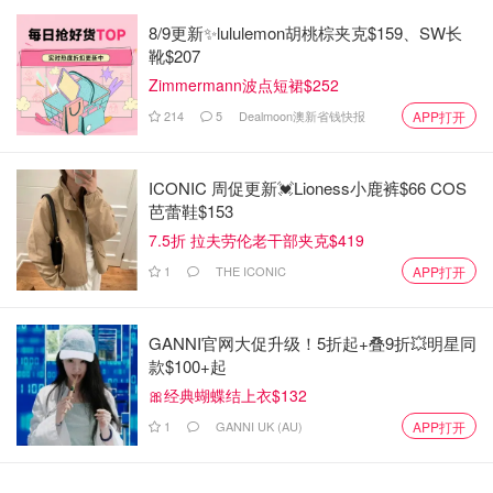
8/9更新✨lululemon胡桃棕夹克$159、SW长
靴$207
Zimmermann波点短裙$252
214
5
Dealmoon澳新省钱快报
APP打开
ICONIC 周促更新💓Lioness小鹿裤$66 COS
芭蕾鞋$153
7.5折 拉夫劳伦老干部夹克$419
1
THE ICONIC
APP打开
GANNI官网大促升级！5折起+叠9折💥明星同
款$100+起
🎀经典蝴蝶结上衣$132
1
GANNI UK (AU)
APP打开