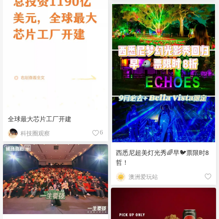
全球最大芯片工厂开建
科技圈观察
6
西悉尼超美灯光秀🌈早🐦票限时8
哲！
澳洲爱玩站