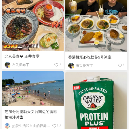
北京美食❤️ 正丼食堂
香港机场必吃榜🍜2号冰室
布丢爱布丁
3
布丢爱布丁
5
芝加哥阿德勒天文台南边的密歇
根湖沙滩🏖️
热爱生活和自由的轻舞飞扬
13