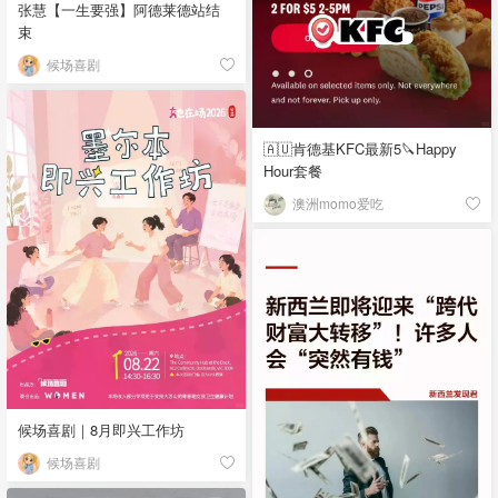
张慧【一生要强】阿德莱德站结
束
候场喜剧
🇦🇺肯德基KFC最新5🔪Happy
Hour套餐
澳洲momo爱吃
候场喜剧｜8月即兴工作坊
候场喜剧