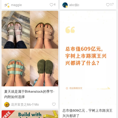
maggie
abc個c
4
17
夏天就是属于Birkenstock的季节-
内附如何选择
花开富贵之Mo个Mo
总市值609亿元，宇树上市路演王
兴兴都讲了