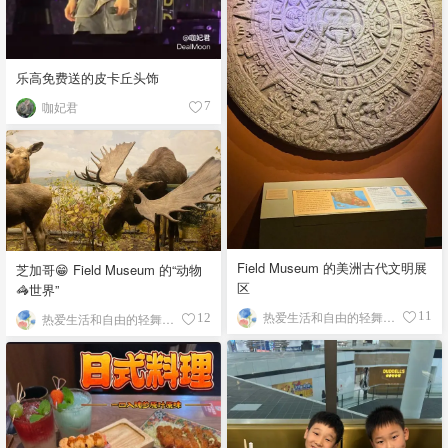
乐高免费送的皮卡丘头饰
咖妃君
7
Field Museum 的美洲古代文明展
芝加哥😁 Field Museum 的“动物
区
🦓世界”
热爱生活和自由的轻舞飞扬
11
热爱生活和自由的轻舞飞扬
12