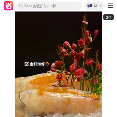
🇦🇺
Sasa美妆护肤3.5折
AU
lululemon折扣上新
SSENSE年中2.5折
FreshBeauty好价汇总
Cettire降价+叠9折
WWS Coles超市实拍
viagogo二手票捡漏
Myer超级周末
The Outnet奢牌1折起
David Jones 3折起
Flannels大牌1折
Perfumes Club护肤1折
AMIRO面罩$251
Amazon折扣汇总
eToro入金$200送$50
Amazon数码好物
ICONIC本周7.5折
ThedoubleF高奢地板价
Moose Knuckles 6折
丝芙兰5折起
EUFY摄像头$98
Selenichast首饰2折
Trip机票酒店促销
YSL送5件彩妆礼
Amazon家居好物
Amazon美妆护肤
雅漾大喷$8
过敏原检测盒$33
伊索独家赠50ml沐浴露
科颜氏高保湿面霜$29
SEALIFE海洋馆门票6折
丝塔芙大白罐$16
订阅Newsletter送香薰
Cult Beauty 6.8折
Harrods圣诞日历$525
LN-CC奢牌私促3折
d'Alba空姐喷雾$16
EVE LOM套装£56
Bernardelli独家4折
Adore Beauty 6折起
CT圣诞日历
Mytheresa奢品2.7折
Luxury Escapes 9折
Currentbody美容仪$881
MOON Garden Live
Roborock扫地机$649
Tingo Life水杯$24
Valentino官网5折
CR洗护套装$23
修丽可4件套$159
Myer彩妆2件7折
GANNI官网4.5折
Stylevana韩妆4折
Tessabit高奢8.5折
OGX洗发水$11
Amazon阿德莱德次日达
卡诗8.5折+赠礼
Philips Hue灯具8折
3/7