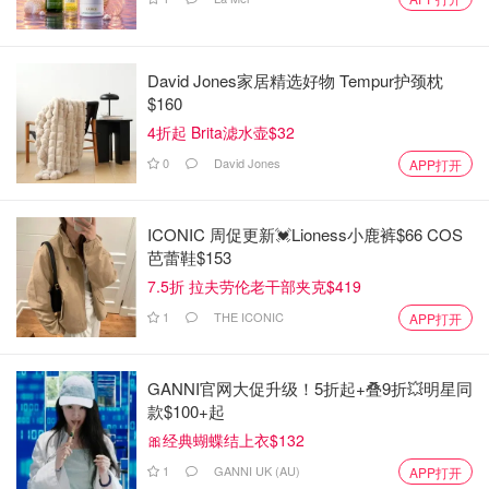
David Jones家居精选好物 Tempur护颈枕
$160
4折起 Brita滤水壶$32
0
David Jones
APP打开
ICONIC 周促更新💓Lioness小鹿裤$66 COS
芭蕾鞋$153
7.5折 拉夫劳伦老干部夹克$419
1
THE ICONIC
APP打开
GANNI官网大促升级！5折起+叠9折💥明星同
款$100+起
🎀经典蝴蝶结上衣$132
1
GANNI UK (AU)
APP打开