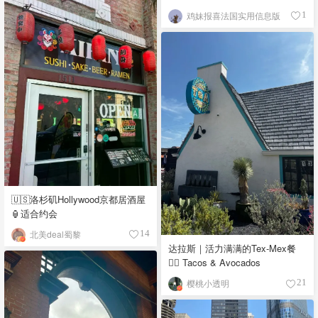
鸡妹报喜法国实用信息版
1
🇺🇸洛杉矶Hollywood京都居酒屋
🏮适合约会
北美deal蜀黎
14
达拉斯｜活力满满的Tex-Mex餐
👉🏼 Tacos & Avocados
樱桃小透明
21