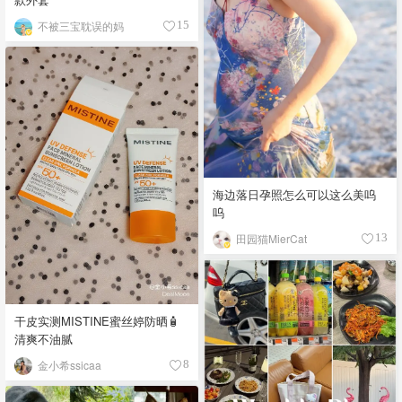
不被三宝耽误的妈
15
海边落日孕照怎么可以这么美呜
呜
田园猫MierCat
13
干皮实测MISTINE蜜丝婷防晒🧴
清爽不油腻
金小希ssicaa
8