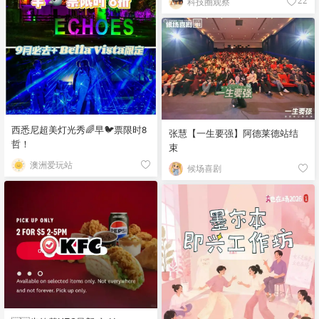
科技圈观察
22
西悉尼超美灯光秀🌈早🐦票限时8
张慧【一生要强】阿德莱德站结
哲！
束
澳洲爱玩站
候场喜剧