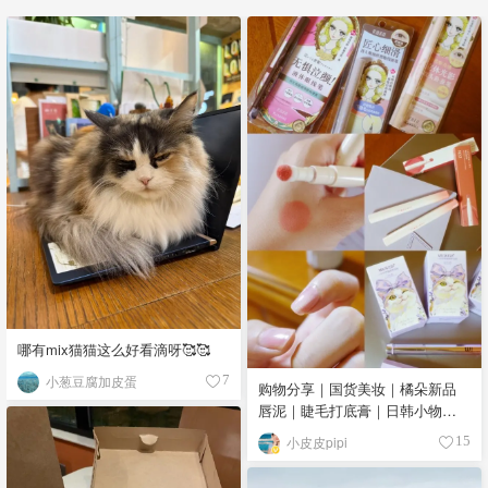
哪有mix猫猫这么好看滴呀🥰🥰
小葱豆腐加皮蛋
7
购物分享｜国货美妆｜橘朵新品
唇泥｜睫毛打底膏｜日韩小物｜
眼线笔｜美甲DIY💅
小皮皮pipi
15