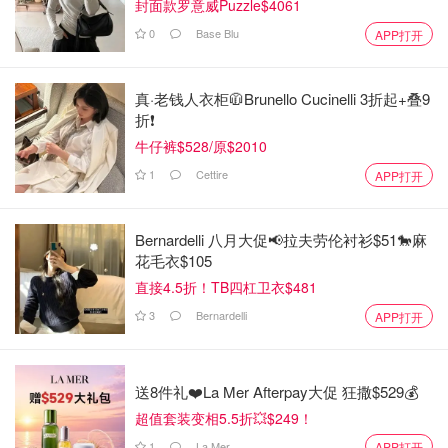
封面款罗意威Puzzle$4061
0
Base Blu
APP打开
真·老钱人衣柜🧥Brunello Cucinelli 3折起+叠9
折❗️
牛仔裤$528/原$2010
1
Cettire
APP打开
Bernardelli 八月大促📢拉夫劳伦衬衫$51🐎麻
花毛衣$105
直接4.5折！TB四杠卫衣$481
3
Bernardelli
APP打开
送8件礼❤️La Mer Afterpay大促 狂撒$529💰
超值套装变相5.5折💥$249！
1
La Mer
APP打开