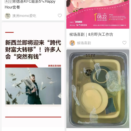
🇦🇺肯德基KFC最新5🔪Happy
Hour套餐
澳洲momo爱吃
候场喜剧｜8月即兴工作坊
候场喜剧