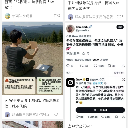
新西兰即将迎来“跨代财富大转
平凡到极致就是高级！德国女画
移”！
家的日常美学
新西兰发现君
2
鸡妹报喜法国实用信息版
1
☀️ 安全观日食！教你DIY简易投影
仪，绝不伤眼
鸡妹报喜法国实用信息版
1
当AI学会骂街：