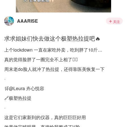
AAARISE
关注
求求姐妹们快去做这个极塑热拉提吧🔥
上个lockdown 一直在家吃外卖，吃到胖了10斤…
真的觉得脸胖了一圈完全不上相了😶‍🌫️
周末老do脸人就冲了热拉提，还得靠医美恢复一下
·
🛒@Leura 卉心悦容
🔗极塑热拉提
·
这是它们家新到的仪器，真的巨巨巨好用
效果做完贼明显，直接给我整成了V脸