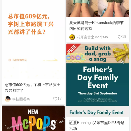
夏天就是属于Birkenstock的季节-
内附如何选择
花开富贵之Mo个Mo
18
总市值609亿元，宇树上市路演王
兴兴都讲了
科技圈观察
17
🇦🇺Bunnings父亲节🆓DIY&专场
活动