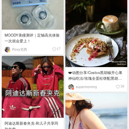
MOODY美瞳测评｜定轴高光体验
一次就会爱上！
Roxy克西
17
❤️动图分享/Costco黑胡椒开心果
神仙吃法/玫瑰全蛋松饼配黑胡椒
开心果碎太惊艳😍
supermommy
30
阿迪达斯新春夹克-和儿子共享同
款外套