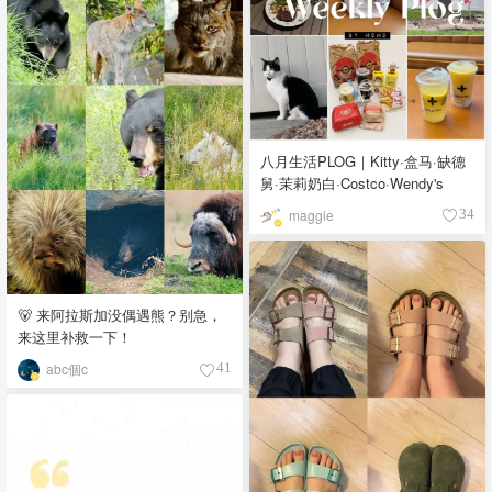
八月生活PLOG｜Kitty·盒马·缺德
舅·茉莉奶白·Costco·Wendy's
maggie
34
🐻 来阿拉斯加没偶遇熊？别急，
来这里补救一下！
abc個c
41