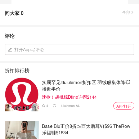
问大家
0
全部
评论
打开App写评论
折扣排行榜
实属罕见‼️lululemon折扣区 羽绒服集体降💥
接近半价
速抢！胡桃棕Dfine连帽$144
4
lululemon AU
APP打开
Base Blu正价8折📉西太后耳钉$96 TheRow
乐福鞋$1634