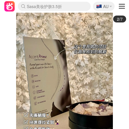
🇦🇺
Sasa美妆护肤3.5折
AU
lululemon折扣上新
SSENSE年中2.5折
FreshBeauty好价汇总
Cettire降价+叠9折
WWS Coles超市实拍
viagogo二手票捡漏
Myer折扣汇总
The Outnet奢牌1折起
David Jones 3折起
Flannels大牌1折
Perfumes Club护肤1折
AMIRO面罩$251
Amazon折扣汇总
eToro入金$200送$50
Amazon数码好物
ICONIC本周7.5折
ThedoubleF高奢地板价
Moose Knuckles 6折
EUFY摄像头$98
Selenichast首饰2折
Trip机票酒店促销
YSL送5件彩妆礼
Amazon家居好物
Amazon美妆护肤
雅漾大喷$8
过敏原检测盒$33
科颜氏高保湿面霜$29
SEALIFE海洋馆门票6折
丝塔芙大白罐$16
订阅Newsletter送香薰
Cult Beauty 6.8折
Harrods圣诞日历$525
LN-CC奢牌私促3折
d'Alba空姐喷雾$16
EVE LOM套装£56
Bernardelli独家4折
Adore Beauty 6折起
CT圣诞日历
Mytheresa奢品2.7折
Luxury Escapes 9折
Currentbody美容仪$881
MOON Garden Live
Roborock扫地机$649
Valentino官网5折
CR洗护套装$23
修丽可4件套$159
GANNI官网4.5折
Stylevana韩妆4折
Tessabit高奢8.5折
OGX洗发水$11
Amazon阿德莱德次日达
卡诗8.5折+赠礼
Philips Hue灯具8折
La Mer送8件礼值$529
3/7