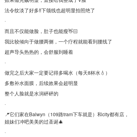
法令纹淡了好多‼️下颌线也超明显拍照绝了
·
而且不仅能做脸，肚子也能瘦👋🏻
我比较倾向于做腰两侧，一个疗程就能看到腰线了
超声导头热热的，会舒服到睡着
·
做完之后大家一定要记得多喝水（每天8杯水💧）
多敷补水面膜，后续效果会超明显
整个人脸就是水润砰砰的
·
📍它们家在Balwyn（109路tram下车就是）和city都有店，
姐妹们冲吧美美的过圣诞🎄
·