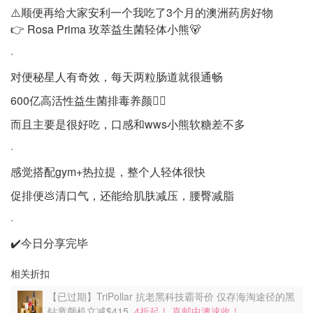
⚠️顺便再给大家安利一个我吃了3个月的澳洲药房好物
👉 Rosa Prima 玫萃益生菌轻体小熊🐻
·
对便秘星人有奇效，每天两粒肠道就很通畅
600亿高活性益生菌排毒养颜👍🏻
而且主要是很好吃，口感和wws小熊软糖差不多
·
感觉搭配gym+热拉提，整个人轻体很快
促排便💩清口气，还能给肌肤减压，腰臀减脂
·
✔️今日分享完毕
相关折扣
【已过期】TriPollar 抗老黑科技霸哥价 仅存海淘途径的黑
钻童颜机立减$415
4折起！ 直邮中澳速收！