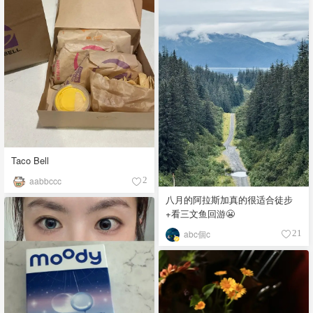
Taco Bell
aabbccc
2
八月的阿拉斯加真的很适合徒步
+看三文鱼回游😬
abc個c
21