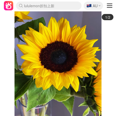
🇦🇺
Sasa美妆护肤3.5折
AU
lululemon折扣上新
SSENSE年中3折
FreshBeauty好价汇总
Cettire降价+叠9折
Farfetch折上8折
WWS Coles超市实拍
viagogo二手票捡漏
Myer清仓1折起
The Outnet奢牌1折起
David Jones 3折起
Flannels大牌1折
Perfumes Club护肤1折
AMIRO返校季6.2折
Oweek抽奖送Airpods
Amazon折扣汇总
eToro入金$200送$50
Amazon数码好物
ICONIC本周7.5折
ThedoubleF高奢地板价
Moose Knuckles 6折
丝芙兰5折起
EUFY官网3.7折起
Selenichast首饰2折
Trip机票酒店促销
YSL送5件彩妆礼
Amazon家居好物
BIGBANG巡演开票
David Jones时尚3折
Amazon美妆护肤
雅漾大喷$8
过敏原检测盒$33
伊索独家赠50ml沐浴露
科颜氏清仓3折
SEALIFE海洋馆门票6折
丝塔芙大白罐$16
订阅Newsletter送香薰
Cult Beauty 6.8折
Harrods圣诞日历2.3折
LN-CC奢牌私促3折
d'Alba空姐喷雾$16
EVE LOM套装逆天2折
Bernardelli独家4折
Adore Beauty 6折起
CT圣诞日历
Mytheresa奢品2.7折
Luxury Escapes 9折
Currentbody美容仪9折
卡诗9折+赠4件礼
MOON Garden Live
ALLSAINTS美衣3折
Roborock扫地机3.7折
Tingo Life水杯$24
Valentino官网5折
CR洗发护发6.3折
2/2