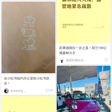
距离德国仅一步之遥！荷兰100公
顷森林火灾
德国吃喝玩乐
在小红书纽约办公室给小红书庆
生！
suewang__
14