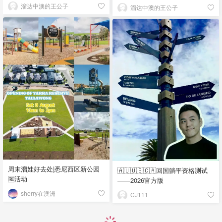
溜达中澳的王公子
溜达中澳的王公子
周末溜娃好去处|悉尼西区新公园
🇦🇺🇺🇸🇨🇦回国躺平资格测试
🆓活动
——2026官方版
sherry在澳洲
CJ111