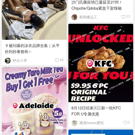
沙门氏菌疫情已蔓延至27州！
Chipotle/Qdoba紧急下架辣椒
新闻搬运工
11
👙被问爆的泳衣品牌合集｜从平
价到轻奢都有✨
种点小草
16
8月12日结束🇦🇺新一轮KFC
FOR U专属优惠
澳洲momo爱吃
1