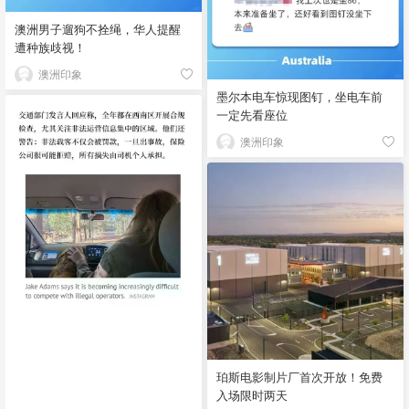
澳洲男子遛狗不拴绳，华人提醒
遭种族歧视！
澳洲印象
墨尔本电车惊现图钉，坐电车前
一定先看座位
澳洲印象
珀斯电影制片厂首次开放！免费
入场限时两天