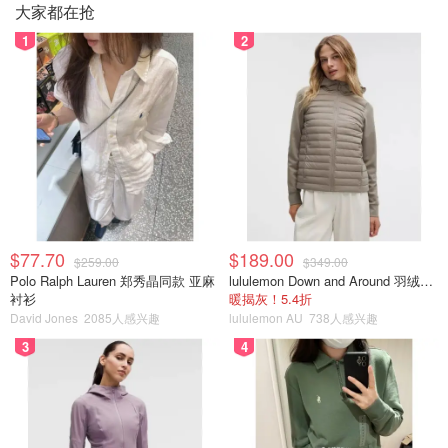
大家都在抢
1
2
$77.70
$189.00
$259.00
$349.00
Polo Ralph Lauren 郑秀晶同款 亚麻
lululemon Down and Around 羽绒夹克
衬衫
暖揭灰！5.4折
David Jones
2085人感兴趣
lululemon AU
738人感兴趣
3
4