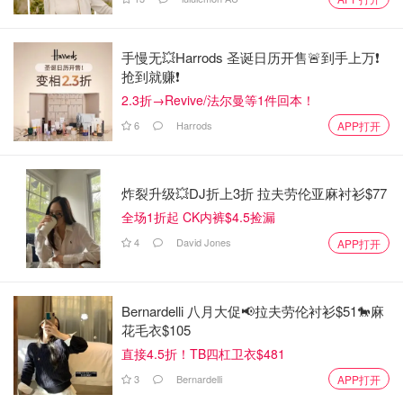
手慢无💥Harrods 圣诞日历开售🚨到手上万❗️
抢到就赚❗️
2.3折→Revive/法尔曼等1件回本！
6
Harrods
APP打开
炸裂升级💥DJ折上3折 拉夫劳伦亚麻衬衫$77
全场1折起 CK内裤$4.5捡漏
4
David Jones
APP打开
Bernardelli 八月大促📢拉夫劳伦衬衫$51🐎麻
花毛衣$105
直接4.5折！TB四杠卫衣$481
3
Bernardelli
APP打开