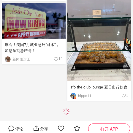
爆冷！美国7月就业意外“跳水”，
加息预期急转弯！
新闻搬运工
12
sfo the club lounge 夏日出行伙食
hippo11
1
评论
分享
打开 APP