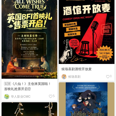
候场喜剧酒馆开放麦
候场喜剧
1
🇬🇧《八仙！》主创来英国啦！
首映礼抢票开启⏰
华人影业CMC
5