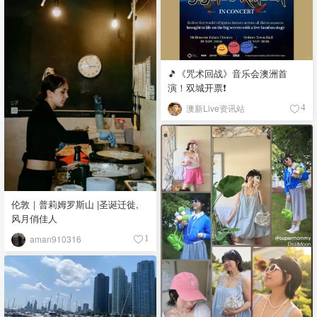
🎵《咒术回战》音乐会澳洲首
演！双城开票❗️
澳新Live资讯站
4
伦敦｜普莉姆罗斯山 |圣诞迁徙,
风月俏佳人
aman910316
1