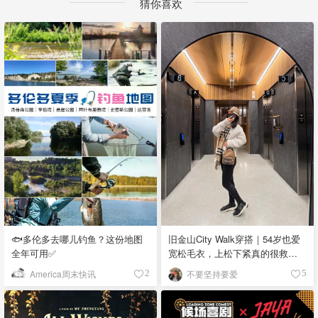
猜你喜欢
🐟多伦多去哪儿钓鱼？这份地图
旧金山City Walk穿搭｜54岁也爱
全年可用✅
宽松毛衣，上松下紧真的很救比
例
America周末快讯
不要坚持要爱
2
5