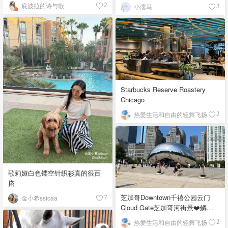
底波拉的诗与歌
2
小濡马
3
Starbucks Reserve Roastery
Chicago
热爱生活和自由的轻舞飞扬
2
歌莉娅白色镂空针织衫真的很百
搭
芝加哥Downtown千禧公园云门
金小希ssicaa
7
Cloud Gate芝加哥河街景❤️鳞次
栉比的高楼
热爱生活和自由的轻舞飞扬
2