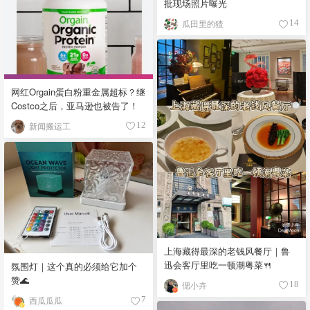
批现场照片曝光
瓜田里的猹
14
网红Orgain蛋白粉重金属超标？继
Costco之后，亚马逊也被告了！
新闻搬运工
12
上海藏得最深的老钱风餐厅｜鲁
迅会客厅里吃一顿潮粤菜🍴
氛围灯｜这个真的必须给它加个
赞🌊
偲小卉
18
西瓜瓜瓜
7