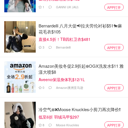
1
GANNI UK (AU)
APP打开
Bernardelli 八月大促📢拉夫劳伦衬衫$51🐎麻
花毛衣$105
直接4.5折！TB四杠卫衣$481
3
Bernardelli
APP打开
Amazon美妆冬促2.9折起❄️OGX洗发水$11 雅
漾大喷$8
Aveeno保湿身体乳$12/1L
0
Amazon澳洲亚马逊
APP打开
冷空气❄️❌️Moose Knuckles小剪刀再次降价❗️
低至6折 羽绒马甲$297
8
Moose Knuckles
APP打开