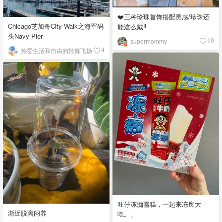
❤️三种珍珠首饰搭配灵感/珍珠还
Chicago芝加哥City Walk之海军码
能这么戴‼️
头Navy Pier
supermommy
10
热爱生活和自由的轻舞飞扬
4
旺仔冻痴雪糕，一起来冻痴大
渐近脱离闷养
吃。。