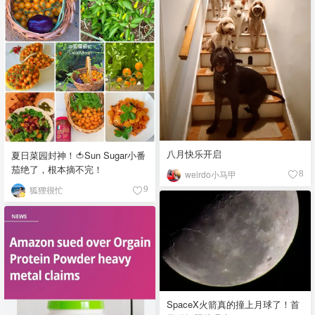
八月快乐开启
夏日菜园封神！🍅Sun Sugar小番
茄绝了，根本摘不完！
weirdo小马甲
8
狐狸很忙
9
SpaceX火箭真的撞上月球了！首