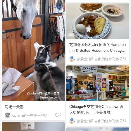
芝加哥国际机场✈️附近的Hampton
Inn & Suites Rosemont Chicago
O'Hare自助早餐
热爱生活和自由的轻舞飞扬
1
Chicago☘️💖芝加哥Chinatown唐
马场一天游
人街的地下mini小美食城
opfans的一些事一些情
2
热爱生活和自由的轻舞飞扬
1