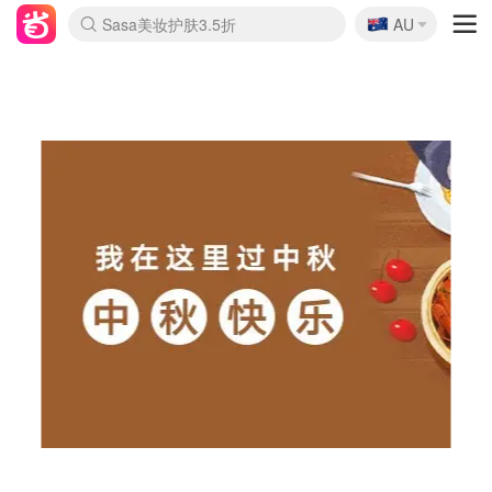
🇦🇺
Sasa美妆护肤3.5折
AU
lululemon折扣上新
SSENSE年中2.5折
FreshBeauty好价汇总
Cettire降价+叠9折
WWS Coles超市实拍
viagogo二手票捡漏
Myer超级周末
The Outnet奢牌1折起
David Jones 3折起
Flannels大牌1折
Perfumes Club护肤1折
AMIRO面罩$251
Amazon折扣汇总
eToro入金$200送$50
Amazon数码好物
ICONIC本周7.5折
ThedoubleF高奢地板价
Moose Knuckles 6折
丝芙兰5折起
EUFY摄像头$98
Selenichast首饰2折
Trip机票酒店促销
YSL送5件彩妆礼
Amazon家居好物
Amazon美妆护肤
雅漾大喷$8
过敏原检测盒$33
伊索独家赠50ml沐浴露
科颜氏高保湿面霜$29
SEALIFE海洋馆门票6折
丝塔芙大白罐$16
订阅Newsletter送香薰
Cult Beauty 6.8折
Harrods圣诞日历$525
LN-CC奢牌私促3折
d'Alba空姐喷雾$16
EVE LOM套装£56
Bernardelli独家4折
Adore Beauty 6折起
CT圣诞日历
Mytheresa奢品2.7折
Luxury Escapes 9折
Currentbody美容仪$881
MOON Garden Live
Roborock扫地机$649
Tingo Life水杯$24
Valentino官网5折
CR洗护套装$23
修丽可4件套$159
Myer彩妆2件7折
GANNI官网4.5折
Stylevana韩妆4折
Tessabit高奢8.5折
OGX洗发水$11
Amazon阿德莱德次日达
卡诗8.5折+赠礼
Philips Hue灯具8折