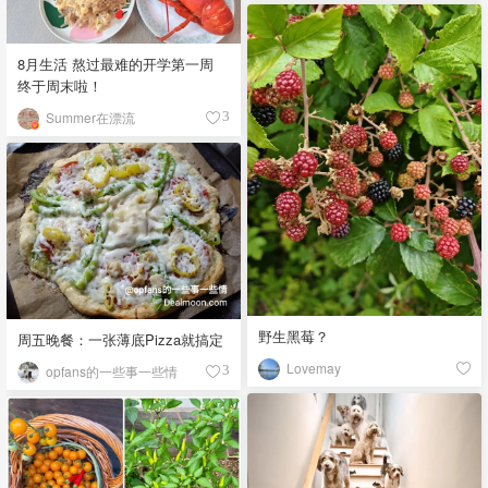
8月生活 熬过最难的开学第一周
终于周末啦！
Summer在漂流
3
野生黑莓？
周五晚餐：一张薄底Pizza就搞定
Lovemay
opfans的一些事一些情
3