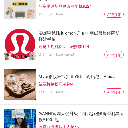
乐高重磅新品咚奇刚街机$224
3
Myer
APP打开
实属罕见‼️lululemon折扣区 羽绒服集体降💥
接近半价
速抢！胡桃棕Dfine连帽$144
4
lululemon AU
APP打开
Myer彩妆2件7折💄YSL、阿玛尼、Prada
兰蔻持妆粉底液$44
1
Myer
APP打开
GANNI官网大促升级！5折起+叠9折💥明星同
款$100+起
🎀经典蝴蝶结上衣$132