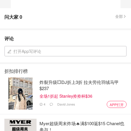
问大家
0
全部
评论
打开App写评论
折扣排行榜
炸裂升级💥DJ折上3折 拉夫劳伦羽绒马甲
$237
全场1折起 Stanley拎拎杯$36
4
David Jones
APP打开
Myer超级周末炸场🔥满$100返$15 Chanel也
参与！