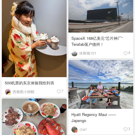
SpaceX 168亿美元“芯片神厂”
Terafab落户德州！
休斯顿101
4
500机票的东京体验我给到夯
西雅图小雨帽
7
Hyatt Regency Maui ——
Japengo
小a1
3