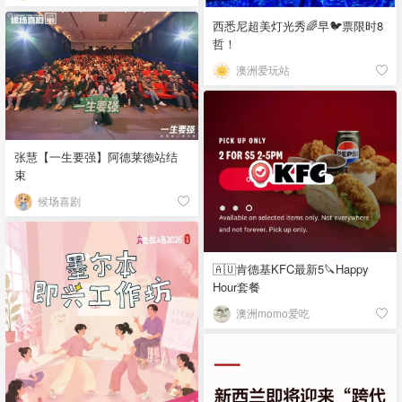
西悉尼超美灯光秀🌈早🐦票限时8
哲！
澳洲爱玩站
张慧【一生要强】阿德莱德站结
束
候场喜剧
🇦🇺肯德基KFC最新5🔪Happy
Hour套餐
澳洲momo爱吃