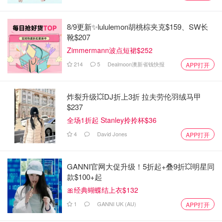
8/9更新✨lululemon胡桃棕夹克$159、SW长
靴$207
Zimmermann波点短裙$252
214
5
Dealmoon澳新省钱快报
APP打开
炸裂升级💥DJ折上3折 拉夫劳伦羽绒马甲
$237
全场1折起 Stanley拎拎杯$36
4
David Jones
APP打开
GANNI官网大促升级！5折起+叠9折💥明星同
款$100+起
🎀经典蝴蝶结上衣$132
1
GANNI UK (AU)
APP打开