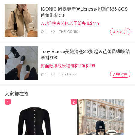
ICONIC 周促更新💓Lioness小鹿裤$66 COS
芭蕾鞋$153
7.5折 拉夫劳伦老干部夹克$419
1
THE ICONIC
APP打开
Tony Bianco美鞋清仓2.2折起🔥芭蕾风蝴蝶结
单鞋$96
封面款厚底乐福鞋$120($199)
1
Tony Bianco
APP打开
大家都在抢
1
2