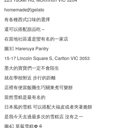
homemade的gelato
有各種西式口味的選擇
還可以搭配甜品吃～
在當地社區還是蠻有名的一家店
圖3⃣️ Hareruya Pantry
15-17 Lincoln Square S, Carlton VIC 3053
墨大的寶寶們一定不會陌生
就在學校附近 步行的距離
店裡有便當飯團生巧關東煮可樂餅
當然雪糕是最有名的
日本風的雪糕 可以搭配大福皮或者夾著脆餅
是我今天去過最多次的雪糕店 沒有之一
圖4⃣️ 草莓雪糕🍓🍦