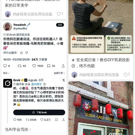
家的日常美学
鸡妹报喜法国实用信息版
1
☀️ 安全观日食！教你DIY简易投影
仪，绝不伤眼
鸡妹报喜法国实用信息版
1
当AI学会骂街：