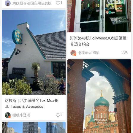
鸡妹报喜法国实用信息版
1
🇺🇸洛杉矶Hollywood京都居酒屋
🏮适合约会
北美deal蜀黎
6
达拉斯｜活力满满的Tex-Mex餐
👉🏼 Tacos & Avocados
樱桃小透明
9