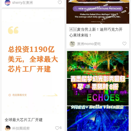
sherry在澳洲
🇦🇺麦当劳上新！迪拜巧克力开
心果球来啦！
澳洲momo爱吃
全球最大芯片工厂开建
科技圈观察
6