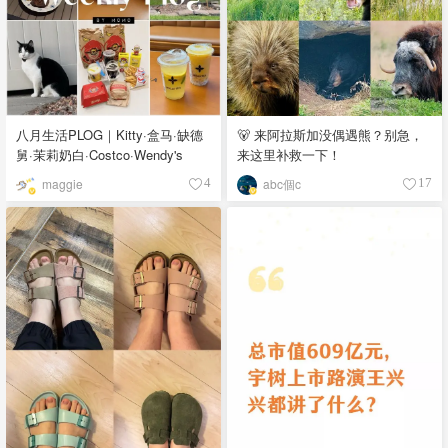
八月生活PLOG｜Kitty·盒马·缺德
🐻 来阿拉斯加没偶遇熊？别急，
舅·茉莉奶白·Costco·Wendy's
来这里补救一下！
maggie
abc個c
4
17