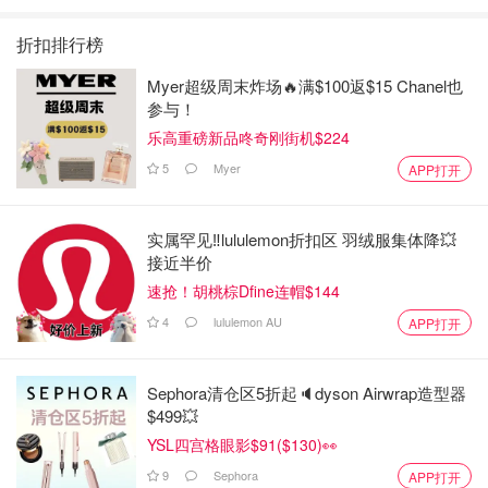
折扣排行榜
Myer超级周末炸场🔥满$100返$15 Chanel也
参与！
乐高重磅新品咚奇刚街机$224
5
Myer
APP打开
实属罕见‼️lululemon折扣区 羽绒服集体降💥
接近半价
速抢！胡桃棕Dfine连帽$144
4
lululemon AU
APP打开
Sephora清仓区5折起🔈dyson Airwrap造型器
$499💥
YSL四宫格眼影$91($130)👀
9
Sephora
APP打开