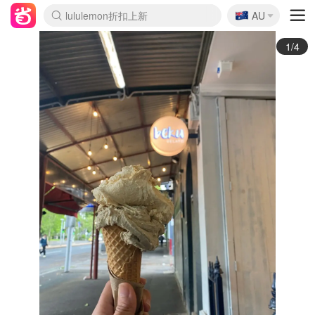
🇦🇺
Sasa美妆护肤3.5折
AU
lululemon折扣上新
SSENSE年中2.5折
FreshBeauty好价汇总
Cettire降价+叠9折
WWS Coles超市实拍
viagogo二手票捡漏
Myer超级周末
The Outnet奢牌1折起
David Jones 3折起
Flannels大牌1折
Perfumes Club护肤1折
AMIRO面罩$251
Amazon折扣汇总
eToro入金$200送$50
Amazon数码好物
ICONIC本周7.5折
ThedoubleF高奢地板价
Moose Knuckles 6折
丝芙兰5折起
EUFY摄像头$98
Selenichast首饰2折
Trip机票酒店促销
YSL送5件彩妆礼
Amazon家居好物
Amazon美妆护肤
雅漾大喷$8
过敏原检测盒$33
伊索独家赠50ml沐浴露
科颜氏高保湿面霜$29
SEALIFE海洋馆门票6折
丝塔芙大白罐$16
订阅Newsletter送香薰
Cult Beauty 6.8折
Harrods圣诞日历$525
LN-CC奢牌私促3折
d'Alba空姐喷雾$16
EVE LOM套装£56
Bernardelli独家4折
Adore Beauty 6折起
CT圣诞日历
Mytheresa奢品2.7折
Luxury Escapes 9折
Currentbody美容仪$881
MOON Garden Live
Roborock扫地机$649
Tingo Life水杯$24
Valentino官网5折
CR洗护套装$23
修丽可4件套$159
Myer彩妆2件7折
GANNI官网4.5折
Stylevana韩妆4折
Tessabit高奢8.5折
OGX洗发水$11
Amazon阿德莱德次日达
卡诗8.5折+赠礼
Philips Hue灯具8折
2/4