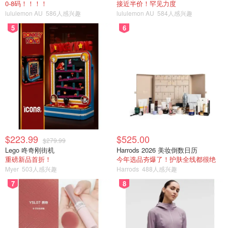
0-8码！！！！
接近半价！罕见力度
lululemon AU
586人感兴趣
lululemon AU
584人感兴趣
5
6
$223.99
$525.00
$279.99
Lego 咚奇刚街机
Harrods 2026 美妆倒数日历
重磅新品首折！
今年选品夯爆了！护肤全线都很绝
Myer
503人感兴趣
Harrods
488人感兴趣
7
8