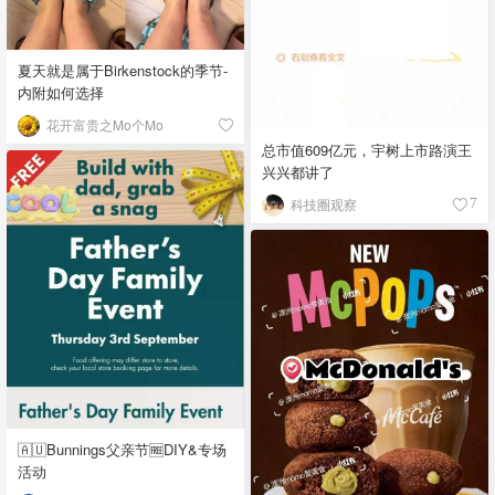
夏天就是属于Birkenstock的季节-
内附如何选择
花开富贵之Mo个Mo
总市值609亿元，宇树上市路演王
兴兴都讲了
科技圈观察
7
🇦🇺Bunnings父亲节🆓DIY&专场
活动