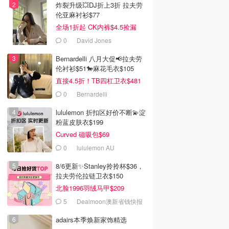
炸裂升级💥DJ折上3折 拉夫劳
伦亚麻衬衫$77
全场1折起 CK内裤$4.5捡漏
0
David Jones
Bernardelli 八月大促📢拉夫劳
伦衬衫$51🐎麻花毛衣$105
直接4.5折！TB四杠卫衣$481
0
Bernardelli
lululemon 折扣区好价不断💫淀
粉蓝皮肤衣$199
Curved 磁吸包$69
0
lululemon AU
8/6更新✨Stanley拎拎杯$36，
拉夫劳伦拉链卫衣$150
北脸1996羽绒马甲$209
5
Dealmoon澳新省钱快报
adairs本季焕新家饰精选