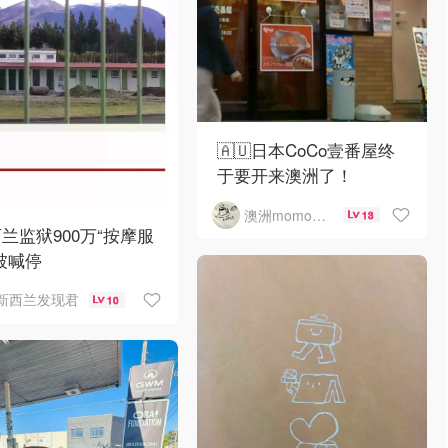
🇦🇺日本CoCo壹番屋终
于要开来澳洲了！
澳洲momo爱吃
13
兰监狱900万“按摩服
被喊停
新西兰发现君
10