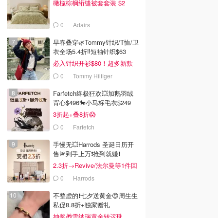
橄榄棕榈绗缝被套套装 $2
0
Adairs
早春叠穿🌿Tommy针织/T恤/卫
衣全场5.4折‼️短袖针织$63
必入针织开衫$80！超多新款
0
Tommy Hilfiger
Farfetch终极狂欢💥加鹅羽绒
背心$496🐎小马标毛衣$249
3折起+叠8折😱
0
Farfetch
手慢无💥Harrods 圣诞日历开
售🚨到手上万❗️抢到就赚❗️
2.3折→Revive/法尔曼等1件回
本！
0
Harrods
不整虚的❗️七夕送黄金😍周生生
私促8.8折+独家赠礼
抽奖🎁雪纳瑞黄金转运珠