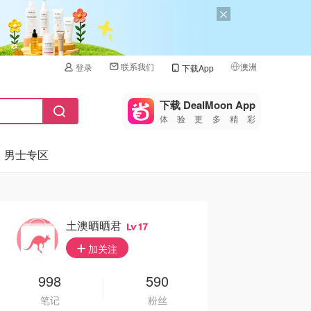
联系我们
澳洲
登录
下载App
🇺🇸
美国
下载 DealMoon App
体验更多精彩
🇨🇳
中国
男士专区
🇨🇦
加拿大
🇬🇧
英国
🇩🇪
德国
土澳晒晒君
17
🇫🇷
加关注
法国
🇮🇹
998
590
意大利
笔记
粉丝
🇦🇺
澳洲