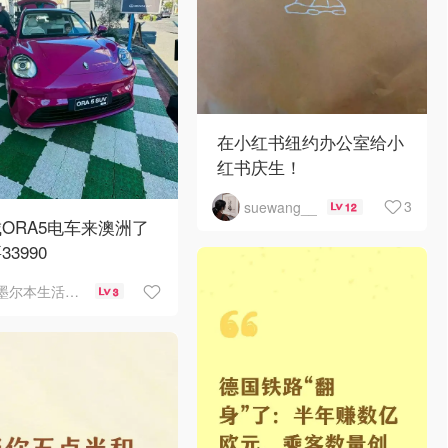
在小红书纽约办公室给小
红书庆生！
3
suewang__
12
ORA5电车来澳洲了
33990
墨尔本生活指南
3