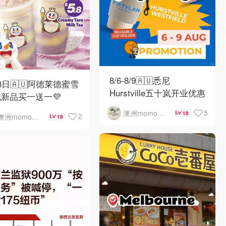
8/6-8/9🇦🇺悉尼
8日🇦🇺阿德莱德蜜雪
Hurstville五十岚开业优惠
新品买一送一💜
5
澳洲momo爱吃
13
2
澳洲momo爱吃
13