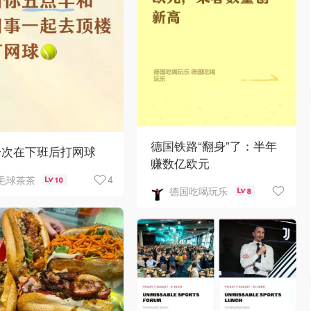
德国铁路“翻身”了：半年
一次在下班后打网球
赚数亿欧元
4
毛球茶茶
10
德国吃喝玩乐
8