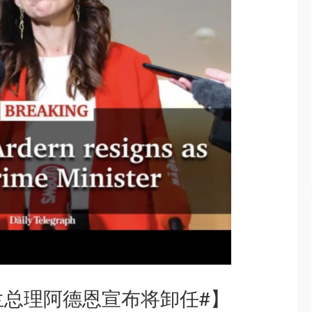
兰总理阿德恩宣布将卸任#】