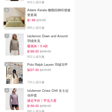
942人感兴趣
Adairs Kerala 橄榄棕榈绗缝被
套套装
$1.99
$29.99
886人感兴趣
lululemon Down and Around
羽绒夹克
暖揭灰！5.4折
$189.00
$349.00
852人感兴趣
Polo Ralph Lauren 羽绒马甲
$237.30
$419.00
700人感兴趣
lululemon Cross Chill 女士运
动外套
接近半价！罕见力度
$159.00
$299.00
683人感兴趣