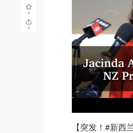
0
0
【突发！#新西