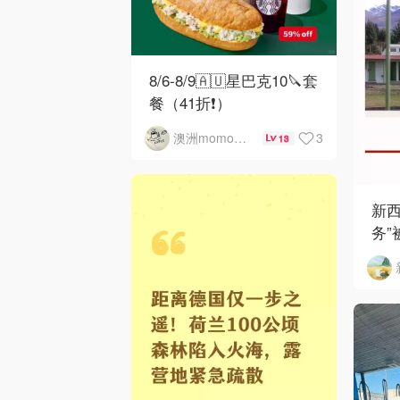
8/6-8/9🇦🇺星巴克10🔪套
餐（41折❗）
3
澳洲momo爱吃
13
新西
务”