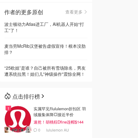
作者的更多原创
查看更多
🇳🇿
新西兰
波士顿动力Atlas进工厂，AI机器人开始“打
工”了！
麦当劳McRib汉堡被告虚假宣传！根本没肋
排？
“25欧姐”是谁？自己被所有雪场除名，男友
遭系统拉黑！姐们儿"神级操作"震惊全网！
点击排行榜
实属罕见‼️lululemon折扣区 羽
绒服集体降💥接近半价
速抢！胡桃棕Dfine连帽$144
0
lululemon AU