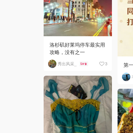
洛杉矶好莱坞停车最实用
攻略，没有之一
3
秀出风采_
第
9