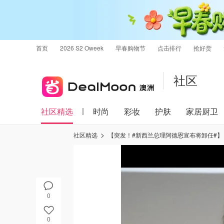
首页
2026 S2 Oweek
早春购物节
点击排行
抢好货
社区
社区精选
时尚
彩妆
护肤
家居厨卫
社区精选
【突发！#新西兰总理阿德恩宣布将卸任#】
0
0