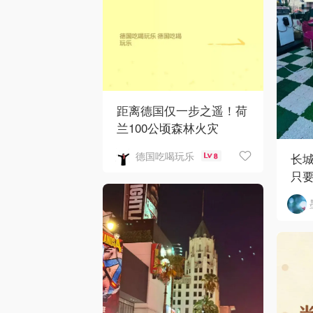
距离德国仅一步之遥！荷
兰100公顷森林火灾
德国吃喝玩乐
长城
8
只要