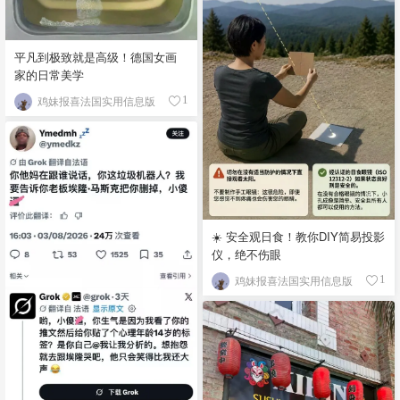
平凡到极致就是高级！德国女画
家的日常美学
鸡妹报喜法国实用信息版
1
☀️ 安全观日食！教你DIY简易投影
仪，绝不伤眼
鸡妹报喜法国实用信息版
1