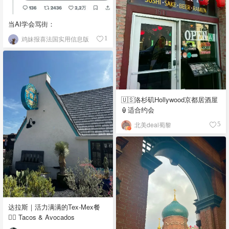
当AI学会骂街：
鸡妹报喜法国实用信息版
1
🇺🇸洛杉矶Hollywood京都居酒屋
🏮适合约会
北美deal蜀黎
5
达拉斯｜活力满满的Tex-Mex餐
👉🏼 Tacos & Avocados