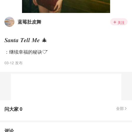
蓝莓肚皮舞
关注
𝑺𝒂𝒏𝒕𝒂 𝑻𝒆𝒍𝒍 𝑴𝒆 🎄
：继续幸福的秘诀♡ ̆̈
03-12 发布
问大家
0
全部
评论