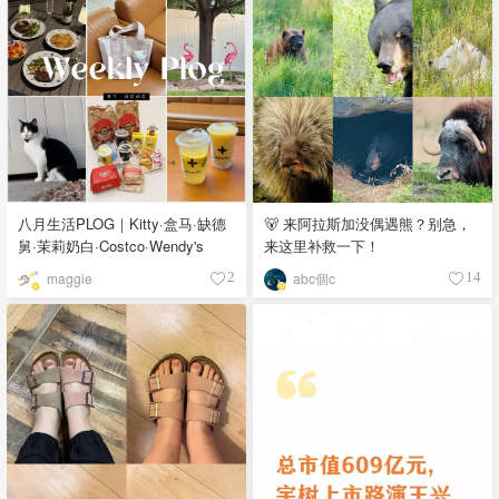
八月生活PLOG｜Kitty·盒马·缺德
🐻 来阿拉斯加没偶遇熊？别急，
舅·茉莉奶白·Costco·Wendy's
来这里补救一下！
maggie
abc個c
2
14