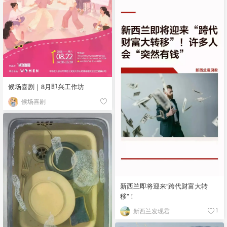
候场喜剧｜8月即兴工作坊
候场喜剧
新西兰即将迎来“跨代财富大转
移”！
新西兰发现君
1