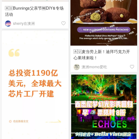
🇦🇺Bunnings父亲节🆓DIY&专场
活动
sherry在澳洲
🇦🇺麦当劳上新！迪拜巧克力开
心果球来啦！
澳洲momo爱吃