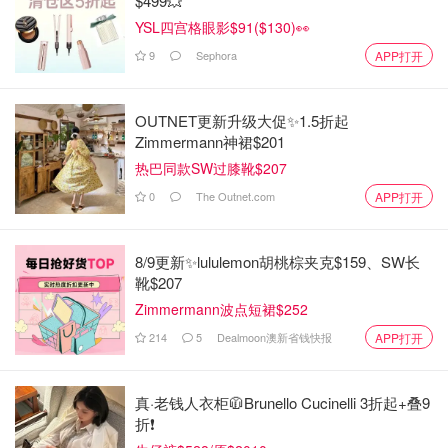
$499💥
YSL四宫格眼影$91($130)👀
9
Sephora
APP打开
OUTNET更新升级大促✨1.5折起
Zimmermann神裙$201
热巴同款SW过膝靴$207
0
The Outnet.com
APP打开
8/9更新✨lululemon胡桃棕夹克$159、SW长
靴$207
Zimmermann波点短裙$252
214
5
Dealmoon澳新省钱快报
APP打开
真·老钱人衣柜🧥Brunello Cucinelli 3折起+叠9
折❗️