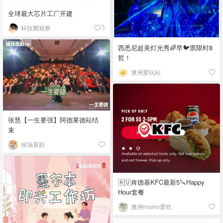
全球最大芯片工厂开建
科技圈观察
5
西悉尼超美灯光秀🌈早🐦票限时8
哲！
澳洲爱玩站
张慧【一生要强】阿德莱德站结
束
候场喜剧
🇦🇺肯德基KFC最新5🔪Happy
Hour套餐
澳洲momo爱吃