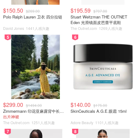
$150.50
$195.59
$269.00
$707.00
Polo Ralph Lauren 卫衣 四分拉链
Stuart Weitzman THE OUTNET
Eden 光滑镜面皮芭蕾平底鞋
David Jones
1441人感兴趣
The Outnet.com
1269人感兴趣
5
6
$299.00
$140.00
$1494.00
$175.00
Zimmermann 印花亚麻露背中长连衣裙
SkinCeuticals A.G.E.眼霜 15ml
出片神裙
The Outnet.com
1251人感兴趣
Adore Beauty
1101人感兴趣
7
8