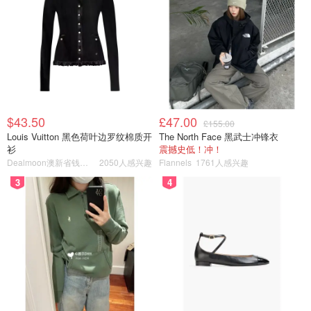
$43.50
£47.00
£155.00
Louis Vuitton 黑色荷叶边罗纹棉质开
The North Face 黑武士冲锋衣
衫
震撼史低！冲！
Dealmoon澳新省钱快报
2050人感兴趣
Flannels
1761人感兴趣
3
4