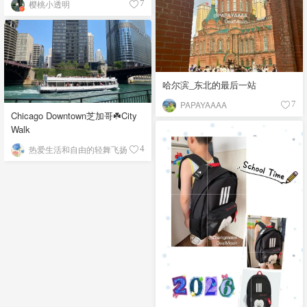
樱桃小透明
7
哈尔滨_东北的最后一站
PAPAYAAAA
7
Chicago Downtown芝加哥☘️City
Walk
热爱生活和自由的轻舞飞扬
4