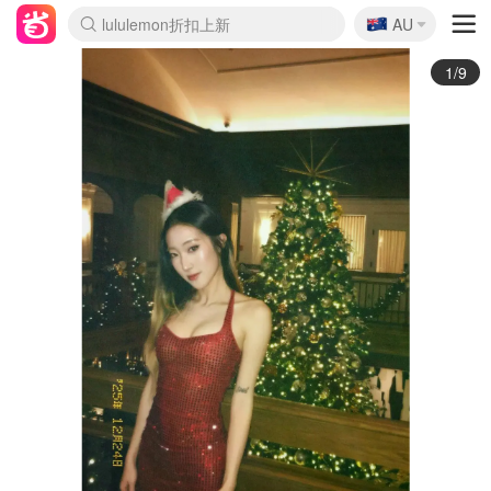
🇦🇺
Sasa美妆护肤3.5折
AU
lululemon折扣上新
SSENSE年中2.5折
FreshBeauty好价汇总
Cettire降价+叠9折
WWS Coles超市实拍
viagogo二手票捡漏
Myer超级周末
The Outnet奢牌1折起
David Jones 3折起
Flannels大牌1折
Perfumes Club护肤1折
AMIRO面罩$251
Amazon折扣汇总
eToro入金$200送$50
Amazon数码好物
ICONIC本周7.5折
ThedoubleF高奢地板价
Moose Knuckles 6折
丝芙兰5折起
EUFY摄像头$98
Selenichast首饰2折
Trip机票酒店促销
YSL送5件彩妆礼
Amazon家居好物
Amazon美妆护肤
雅漾大喷$8
过敏原检测盒$33
伊索独家赠50ml沐浴露
科颜氏高保湿面霜$29
SEALIFE海洋馆门票6折
丝塔芙大白罐$16
订阅Newsletter送香薰
Cult Beauty 6.8折
Harrods圣诞日历$525
LN-CC奢牌私促3折
d'Alba空姐喷雾$16
EVE LOM套装£56
Bernardelli独家4折
Adore Beauty 6折起
CT圣诞日历
Mytheresa奢品2.7折
Luxury Escapes 9折
Currentbody美容仪$881
MOON Garden Live
Roborock扫地机$649
Tingo Life水杯$24
Valentino官网5折
CR洗护套装$23
修丽可4件套$159
Myer彩妆2件7折
GANNI官网4.5折
Stylevana韩妆4折
Tessabit高奢8.5折
OGX洗发水$11
Amazon阿德莱德次日达
卡诗8.5折+赠礼
Philips Hue灯具8折
2/9