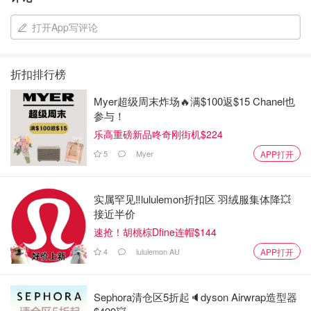
打开App写评论
折扣排行榜
Myer超级周末炸场🔥满$100返$15 Chanel也
参与！
乐高重磅新品咚奇刚街机$224
5
Myer
APP打开
实属罕见‼️lululemon折扣区 羽绒服集体降💥
接近半价
速抢！胡桃棕Dfine连帽$144
4
lululemon AU
APP打开
Sephora清仓区5折起🔈dyson Airwrap造型器