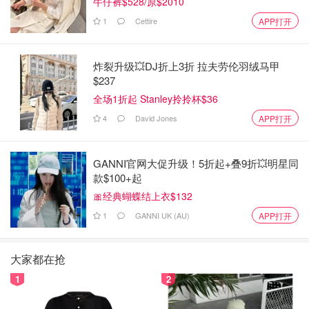
牛仔裤$528/原$2010
1
Cettire
APP打开
炸裂升级💥DJ折上3折 拉夫劳伦羽绒马甲
$237
全场1折起 Stanley拎拎杯$36
4
David Jones
APP打开
GANNI官网大促升级！5折起+叠9折💥明星同
款$100+起
🎀经典蝴蝶结上衣$132
1
GANNI UK (AU)
APP打开
大家都在抢
1
2