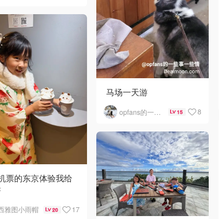
马场一天游
8
opfans的一些事一些情
15
0机票的东京体验我给
夯
17
西雅图小雨帽
20