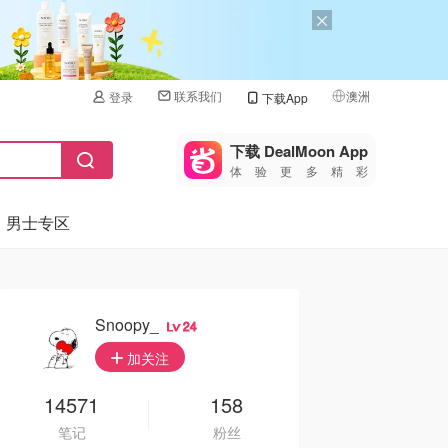
联系我们
澳洲
登录
下载App
🇺🇸
美国
下载 DealMoon App
体验更多精彩
🇨🇳
中国
男士专区
🇨🇦
加拿大
🇬🇧
英国
🇩🇪
德国
Snoopy_
24
🇫🇷
加关注
法国
🇮🇹
14571
158
意大利
笔记
粉丝
🇦🇺
澳洲