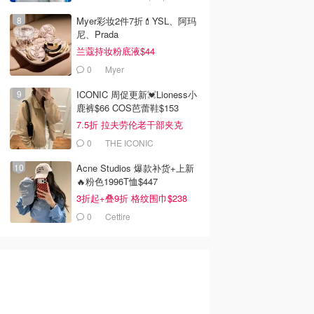
Myer彩妆2件7折💄YSL、阿玛
尼、Prada
兰蔻持妆粉底液$44
0
Myer
ICONIC 周促更新💓Lioness小
鹿裤$66 COS芭蕾鞋$153
7.5折 拉夫劳伦老干部夹克
$419
0
THE ICONIC
Acne Studios 爆款补货+上新
🔥粉色1996T恤$447
3折起+叠9折 格纹围巾$238
0
Cettire