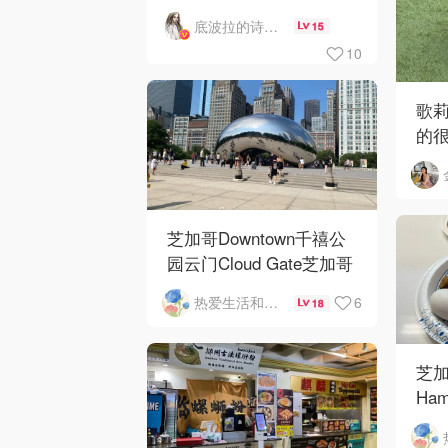
底波拉的诗与歌
15
10
歌
的
芝加哥Downtown千禧公
园云门Cloud Gate芝加哥
河街景❤️鳞次栉比的高楼
6
热爱生活和自由的轻舞飞扬
18
芝加
Ham
Ros
O'