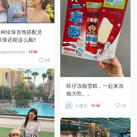
三种珍珠首饰搭配灵
珍珠还能这么戴‼️
supermommy
30
28
旺仔冻痴雪糕，一起来冻
痴大吃。。
14
小濡马
16