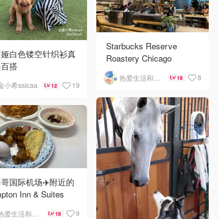
Starbucks Reserve
莉娅白色镂空针织衫真
Roastery Chicago
很百搭
8
热爱生活和自由的轻舞飞扬
18
19
金小希ssicaa
12
哥国际机场✈️附近的
pton Inn & Suites
emont Chicago
9
热爱生活和自由的轻舞飞扬
18
Hare自助早餐