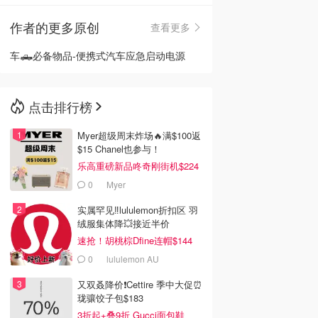
作者的更多原创
查看更多
🇳🇿
新西兰
车🛻必备物品-便携式汽车应急启动电源
点击排行榜
Myer超级周末炸场🔥满$100返
$15 Chanel也参与！
乐高重磅新品咚奇刚街机$224
0
Myer
实属罕见‼️lululemon折扣区 羽
绒服集体降💥接近半价
速抢！胡桃棕Dfine连帽$144
0
lululemon AU
又双叒降价❗️Cettire 季中大促⏰
珑骧饺子包$183
3折起+叠9折 Gucci面包鞋