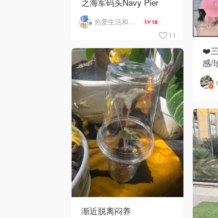
之海军码头Navy Pier
热爱生活和自由的轻舞飞扬
18
11
❤️
感/
渐近脱离闷养