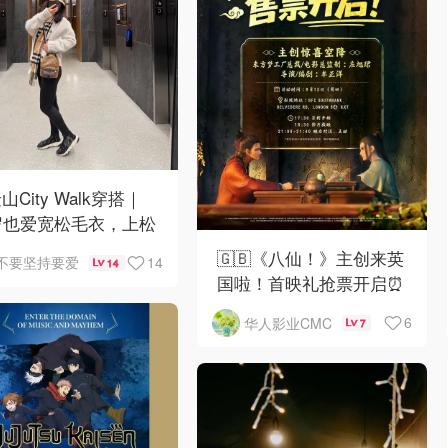
山City Walk穿搭｜
岁也爱宽松毛衣，上松
紧真的很救比例
🇬🇧《八仙！》主创来英
14
不要坚持要爱
14
国啦！首映礼抢票开启⏰
6
华人影业CMC
7