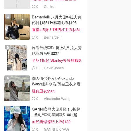
$991
0
Cettire
Bernardelli 八月大促📢拉夫劳
伦衬衫$51🐎麻花毛衣$105
直接4.5折！TB四杠卫衣$481
0
Bernardelli
炸裂升级💥DJ折上3折 拉夫劳
伦羽绒马甲$237
全场1折起 Stanley拎拎杯$36
0
David Jones
潮人情侣必入✨Alexander
Wang经典水洗/烫钻卫衣来看
经典卫衣$505
0
Alexander Wang
GANNI官网大促升级！5折起
+叠9折💥明星同款$100+起
🎀经典蝴蝶结上衣$132
0
GANNI UK (AU)