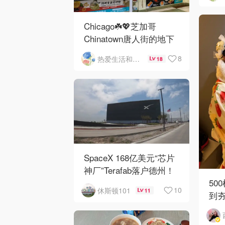
Chicago☘️💖芝加哥
Chinatown唐人街的地下
mini小美食城
8
热爱生活和自由的轻舞飞扬
18
SpaceX 168亿美元“芯片
神厂”Terafab落户德州！
50
10
休斯顿101
11
到