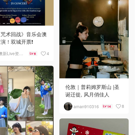
《咒术回战》音乐会澳
演！双城开票❗️
4
澳新Live资讯站
6
伦敦｜普莉姆罗斯山 |圣
诞迁徙, 风月俏佳人
8
aman910316
14