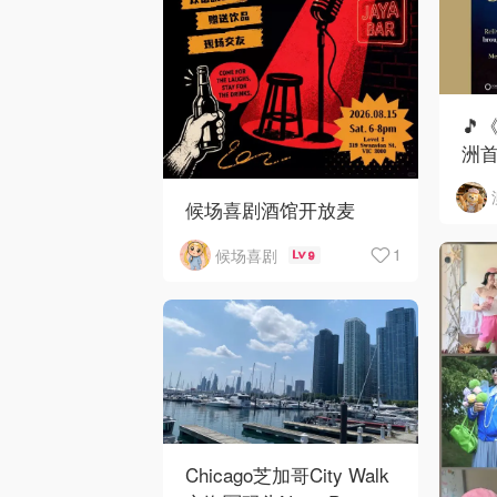
🎵
洲首
候场喜剧酒馆开放麦
1
候场喜剧
9
Chicago芝加哥City Walk