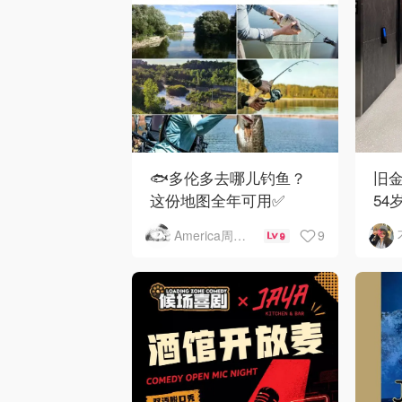
🐟多伦多去哪儿钓鱼？
旧金
这份地图全年可用✅
54
下
9
America周末快讯
9