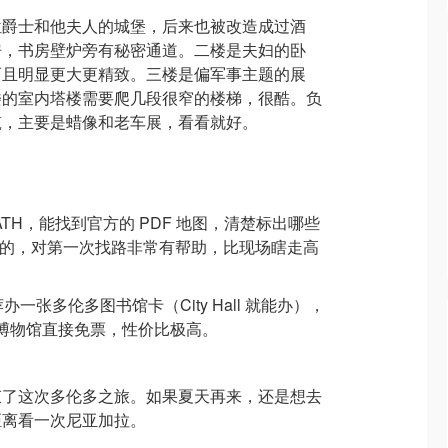
位爵士和他夫人的城堡，后来也被改造成过酒
房，书房壁炉旁有秘密通道。二楼是夫妇的卧
而且明显更大更精致。三楼是偏军事主题的展
楼的室内塔楼需要爬几段很窄的楼梯，很酷。负
筑，主要是蜡像和老车展，看看就好。
nto PATH，能找到官方的 PDF 地图，清楚标出哪些
连通的，对第一次找路非常有帮助，比现场瞎走高
一张多伦多图书馆卡（City Hall 就能办），
OM。博物馆直接免票，性价比极高。
束了这次多伦多之旅。如果夏天再来，还是想去
距离看一次尼亚加拉。