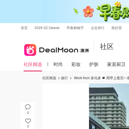
首页
2026 S2 Oweek
早春购物节
点击排行
抢好货
社区
社区精选
时尚
彩妆
护肤
家居厨卫
社区精选
旅行
Work from 多伦多 🍁 用早上逛完
0
0