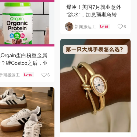
爆冷！美国7月就业意外
“跳水”，加息预期急转
弯！
6
新闻搬运工
15
Orgain蛋白粉重金属
？继Costco之后，亚
逊也被告了！
6
新闻搬运工
15