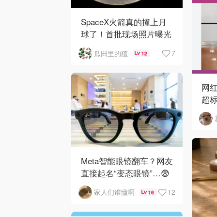
SpaceX火箭真的撞上月
球了！首批现场照片曝光
7
瓜田里的猹
12
网红
超标
马
Meta智能眼镜翻车？网友
直接起名“变态眼镜”…😨
12
家人们谁懂啊
16