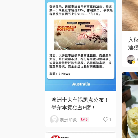
入
迪狠
和 
澳洲十大车祸黑点公布！
墨尔本竟独占9席！
1
澳洲印象
9