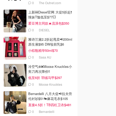
0
The Outnet.com
上新🆕Diesel官网 大促5折起❗️
辣妹T恤低至$77💥
爱豆博主同款🔥流浪包$350
0
DIESEL
雅诗兰黛2.2折起甩卖📢200ml
原生液$95 DW妆前乳$6
小棕瓶精华50ml$70
0
Sasa AU
冷空气❄️❌️Moose Knuckles小
剪刀再次降价❗️
低至6折 羽绒马甲$297
0
Moose Knuckles
Bernardelli 八月大促📢拉夫劳
伦衬衫$51🐎麻花毛衣$105
直接4.5折！TB四杠卫衣$481
0
Bernardelli