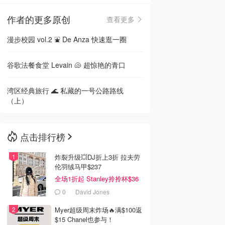
作者的更多原创
查看更多
🇳🇿
新西兰
漫步校园 vol.2 ⛲️ De Anza 快速逛一圈
谷歌法餐食堂 Levain 🐚 超惊艳的青口
湾区经典旅行 🌊 私藏的一号公路路线
（上）
点击排行榜
炸裂升级💥DJ折上3折 拉夫劳
伦羽绒马甲$237
全场1折起 Stanley拎拎杯$36
0
David Jones
Myer超级周末炸场🔥满$100返
$15 Chanel也参与！