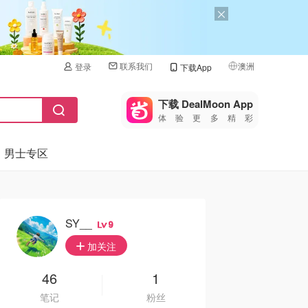
联系我们
澳洲
登录
下载App
🇺🇸
美国
下载 DealMoon App
体验更多精彩
🇨🇳
中国
男士专区
🇨🇦
加拿大
🇬🇧
英国
🇩🇪
德国
SY__
9
🇫🇷
加关注
法国
🇮🇹
46
1
意大利
笔记
粉丝
🇦🇺
澳洲