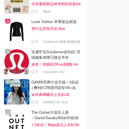
乐高重磅新品咚奇刚街机$224
0
Myer
Louis Vuitton 本季新品精选
荷叶边罗纹开衫 $44
0
Dealmoon澳新省钱快报
实属罕见‼️lululemon折扣区 羽
绒服集体降💥接近半价
速抢！胡桃棕Dfine连帽$144
0
lululemon AU
GANNI官网大促升级！5折起
+叠9折💥明星同款$100+起
🎀经典蝴蝶结上衣$132
0
GANNI UK (AU)
The Outnet大促区上新
✨Ganni/Sandro/BA&SH好价
1.5折起！Maje波点上衣$158