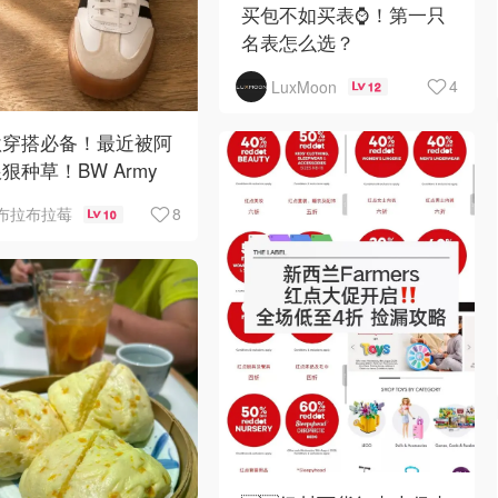
买包不如买表⌚️！第一只
名表怎么选？
4
LuxMoon
12
秋穿搭必备！最近被阿
狠种草！BW Army
Sambae 值得拥有！
8
布拉布拉莓
10