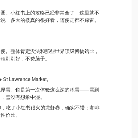
一圈。小红书上的攻略已经非常全了，这里就不
能说，多大的楼真的很好看，随便走都不踩雷。
方便。整体肯定没法和那些世界顶级博物馆比，
行程刚刚好，不费脑子。
 + St Lawrence Market。
配厚雪。也是第一次体验这么深的积雪——雪到
走，雪没有想象中湿。
 Market，吃了小红书很火的龙虾卷，确实不错；咖啡
在性价比。