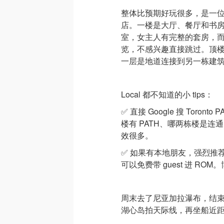
整体比预期好玩很多，是一
店。一楼是大厅、餐厅和书
室，女主人有完整的套房，
览，不感兴趣直接跳过。顶
一层是地道连接到另一栋建
Local 都不知道的小 tips：
✅ 直接 Google 搜 Toro
楼有 PATH、哪两栋楼是
效很多。
✅ 如果有本地朋友，强烈推荐办
可以免费带 guest 进 R
周末去了尼亚加拉瀑布，结
湖心岛拍天际线，再坐船近