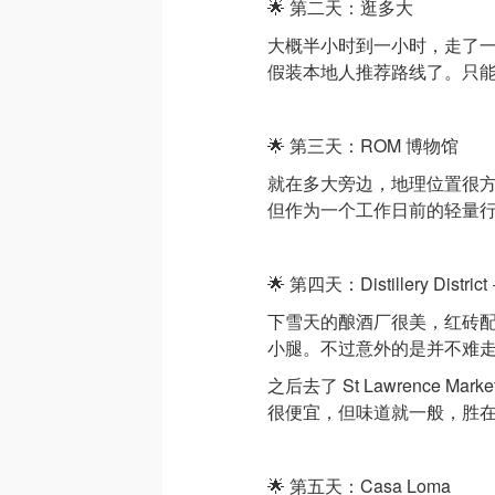
🌟 第二天：逛多大
大概半小时到一小时，走了
假装本地人推荐路线了。只
🌟 第三天：ROM 博物馆
就在多大旁边，地理位置很
但作为一个工作日前的轻量
🌟 第四天：Distillery District
下雪天的酿酒厂很美，红砖
小腿。不过意外的是并不难
之后去了 St Lawrence
很便宜，但味道就一般，胜
🌟 第五天：Casa Loma