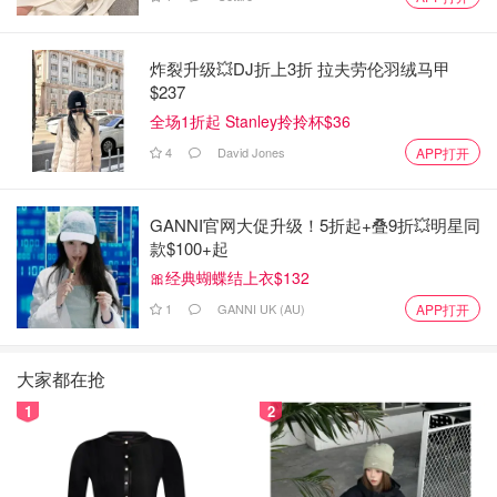
炸裂升级💥DJ折上3折 拉夫劳伦羽绒马甲
$237
全场1折起 Stanley拎拎杯$36
4
David Jones
APP打开
GANNI官网大促升级！5折起+叠9折💥明星同
款$100+起
🎀经典蝴蝶结上衣$132
1
GANNI UK (AU)
APP打开
大家都在抢
1
2