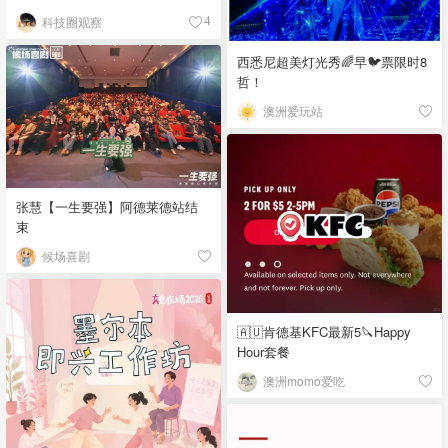
科技圈观察
4
西悉尼超美灯光秀🌈早🐦票限时8
哲！
澳洲爱玩站
张慧【一生要强】阿德莱德站结
束
候场喜剧
🇦🇺肯德基KFC最新5🔪Happy
Hour套餐
澳洲momo爱吃