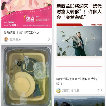
候场喜剧｜8月即兴工作坊
候场喜剧
新西兰即将迎来“跨代财富大转
移”！
新西兰发现君
1