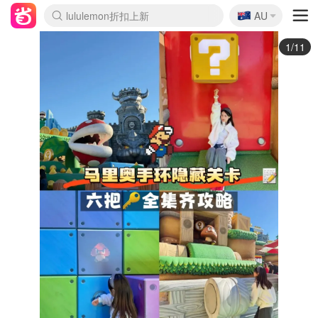
🇦🇺
Sasa美妆护肤3.5折
AU
lululemon折扣上新
SSENSE年中2.5折
FreshBeauty好价汇总
Cettire降价+叠9折
WWS Coles超市实拍
viagogo二手票捡漏
Myer超级周末
The Outnet奢牌1折起
David Jones 3折起
Flannels大牌1折
Perfumes Club护肤1折
AMIRO面罩$251
Amazon折扣汇总
eToro入金$200送$50
Amazon数码好物
ICONIC本周7.5折
ThedoubleF高奢地板价
Moose Knuckles 6折
丝芙兰5折起
EUFY摄像头$98
Selenichast首饰2折
Trip机票酒店促销
YSL送5件彩妆礼
Amazon家居好物
Amazon美妆护肤
雅漾大喷$8
过敏原检测盒$33
伊索独家赠50ml沐浴露
科颜氏高保湿面霜$29
SEALIFE海洋馆门票6折
丝塔芙大白罐$16
订阅Newsletter送香薰
Cult Beauty 6.8折
Harrods圣诞日历$525
LN-CC奢牌私促3折
d'Alba空姐喷雾$16
EVE LOM套装£56
Bernardelli独家4折
Adore Beauty 6折起
CT圣诞日历
Mytheresa奢品2.7折
Luxury Escapes 9折
Currentbody美容仪$881
MOON Garden Live
Roborock扫地机$649
Tingo Life水杯$24
Valentino官网5折
CR洗护套装$23
修丽可4件套$159
Myer彩妆2件7折
GANNI官网4.5折
Stylevana韩妆4折
Tessabit高奢8.5折
OGX洗发水$11
Amazon阿德莱德次日达
卡诗8.5折+赠礼
Philips Hue灯具8折
2/11