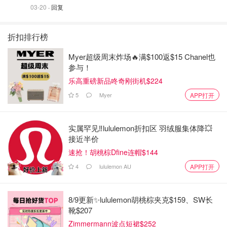
03-20
· 回复
折扣排行榜
Myer超级周末炸场🔥满$100返$15 Chanel也
参与！
乐高重磅新品咚奇刚街机$224
5
Myer
APP打开
实属罕见‼️lululemon折扣区 羽绒服集体降💥
接近半价
速抢！胡桃棕Dfine连帽$144
4
lululemon AU
APP打开
8/9更新✨lululemon胡桃棕夹克$159、SW长
靴$207
Zimmermann波点短裙$252