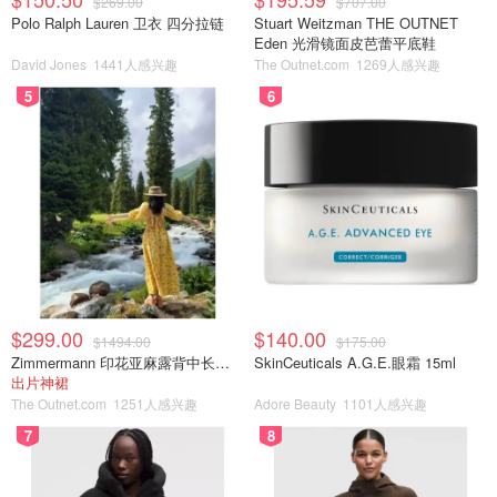
$269.00
$707.00
Polo Ralph Lauren 卫衣 四分拉链
Stuart Weitzman THE OUTNET
Eden 光滑镜面皮芭蕾平底鞋
David Jones
1441人感兴趣
The Outnet.com
1269人感兴趣
5
6
$299.00
$140.00
$1494.00
$175.00
Zimmermann 印花亚麻露背中长连衣裙
SkinCeuticals A.G.E.眼霜 15ml
出片神裙
The Outnet.com
1251人感兴趣
Adore Beauty
1101人感兴趣
7
8