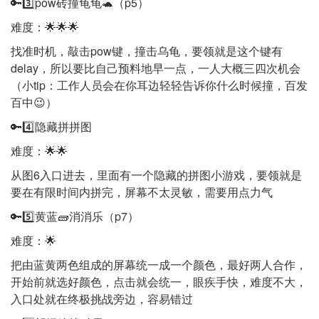
🔑3️⃣pow砖撞龟龟🐢（p5）
难度：🌟🌟🌟
找准时机，敲击pow键，撞击乌龟，要领就是这个键有
delay，所以要比自己预料地早一点，一人大概三四次机会
（小tip：工作人员会在你耳边轻轻告诉你什么时候撞，百发
百中😉）
🔑4️⃣隐藏拼拼图
难度：🌟🌟
从图6入口进去，里面有一个隐藏的拼图小游戏，要领就是
要在有限时间内拼完，屏幕不太灵敏，需要用点力气
🔑5️⃣黄蓝🧱消消乐（p7）
难度：🌟
把由蓝黄两色组成的屏幕统一成一个颜色，最好两人合作，
开始前就选好颜色，点击就会统一，眼疾手快，难度不大，
入口处就在终极挑战旁边，容易错过