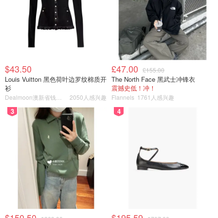
$43.50
£47.00
£155.00
Louis Vuitton 黑色荷叶边罗纹棉质开
The North Face 黑武士冲锋衣
衫
震撼史低！冲！
Dealmoon澳新省钱快报
2050人感兴趣
Flannels
1761人感兴趣
3
4
$150.50
$195.59