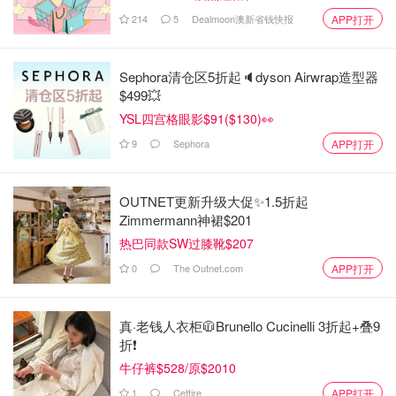
214
5
Dealmoon澳新省钱快报
APP打开
Sephora清仓区5折起🔈dyson Airwrap造型器
$499💥
YSL四宫格眼影$91($130)👀
9
Sephora
APP打开
OUTNET更新升级大促✨1.5折起
Zimmermann神裙$201
热巴同款SW过膝靴$207
0
The Outnet.com
APP打开
真·老钱人衣柜🧥Brunello Cucinelli 3折起+叠9
折❗️
牛仔裤$528/原$2010
1
Cettire
APP打开