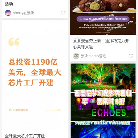
活动
sherry在澳洲
🇦🇺麦当劳上新！迪拜巧克力开
心果球来啦！
澳洲momo爱吃
全球最大芯片工厂开建