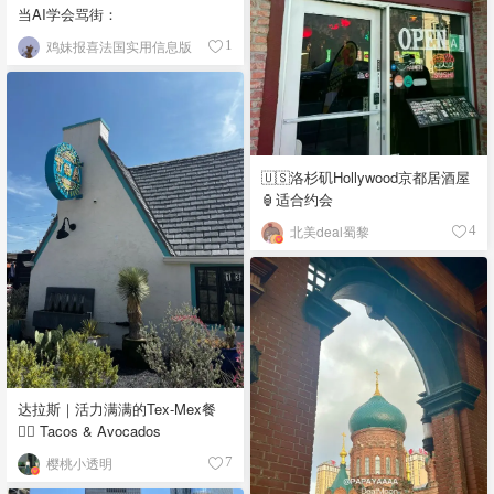
当AI学会骂街：
鸡妹报喜法国实用信息版
1
🇺🇸洛杉矶Hollywood京都居酒屋
🏮适合约会
北美deal蜀黎
4
达拉斯｜活力满满的Tex-Mex餐
👉🏼 Tacos & Avocados
樱桃小透明
7