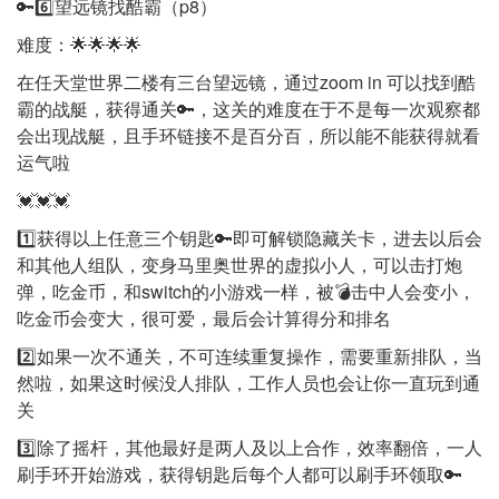
🔑6️⃣望远镜找酷霸（p8）
难度：🌟🌟🌟🌟
在任天堂世界二楼有三台望远镜，通过zoom in 可以找到酷
霸的战艇，获得通关🔑，这关的难度在于不是每一次观察都
会出现战艇，且手环链接不是百分百，所以能不能获得就看
运气啦
💓💓💓
1️⃣获得以上任意三个钥匙🔑即可解锁隐藏关卡，进去以后会
和其他人组队，变身马里奥世界的虚拟小人，可以击打炮
弹，吃金币，和switch的小游戏一样，被💣击中人会变小，
吃金币会变大，很可爱，最后会计算得分和排名
2️⃣如果一次不通关，不可连续重复操作，需要重新排队，当
然啦，如果这时候没人排队，工作人员也会让你一直玩到通
关
3️⃣除了摇杆，其他最好是两人及以上合作，效率翻倍，一人
刷手环开始游戏，获得钥匙后每个人都可以刷手环领取🔑