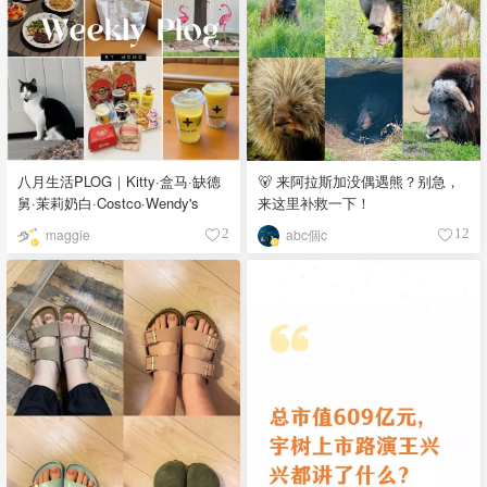
八月生活PLOG｜Kitty·盒马·缺德
🐻 来阿拉斯加没偶遇熊？别急，
舅·茉莉奶白·Costco·Wendy's
来这里补救一下！
maggie
abc個c
2
12