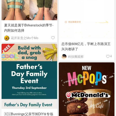
夏天就是属于Birkenstock的季节-
内附如何选择
花开富贵之Mo个Mo
总市值609亿元，宇树上市路演王
兴兴都讲了
科技圈观察
4
🇦🇺Bunnings父亲节🆓DIY&专场