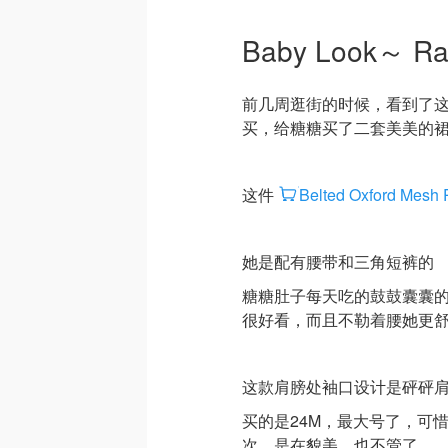
Baby Look～ Ra
前几周逛街的时候，看到了
买，给糖糖买了二套美美的
这件
Belted Oxford Mesh 
她是配有腰带和三角短裤的
糖糖肚子每天吃的鼓鼓囊囊
很好看，而且不勒着腰她更
这款肩膀处袖口设计是砰砰肩
买的是24M，最大号了，可惜
次，是在貌美，也不管了。