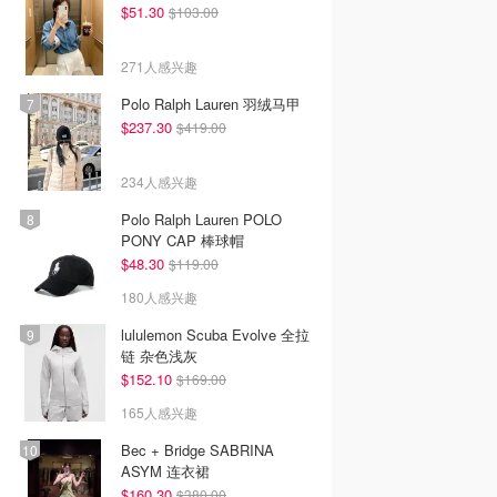
$51.30
$103.00
271人感兴趣
Polo Ralph Lauren 羽绒马甲
$237.30
$419.00
234人感兴趣
Polo Ralph Lauren POLO
PONY CAP 棒球帽
70
$199.95
$890.00
$48.30
$119.00
Portrait 水晶点缀
Burberry 格纹羊毛羊绒
Wilson 激光镂空百褶裙
180人感兴趣
迷你连衣裙
短裙
esa
Mytheresa
Dealmoon澳新省钱快报
lululemon Scuba Evolve 全拉
去购买
去购买
去购买
链 杂色浅灰
$152.10
$169.00
165人感兴趣
Bec + Bridge SABRINA
ASYM 连衣裙
$160.30
$380.00