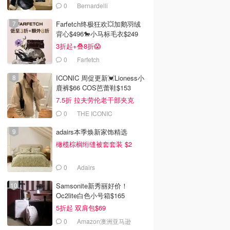
0
Bernardelli
Farfetch终极狂欢💥加鹅羽绒
背心$496🐎小马标毛衣$249
3折起+叠8折😱
0
Farfetch
ICONIC 周促更新💓Lioness小
鹿裤$66 COS芭蕾鞋$153
7.5折 拉夫劳伦老干部夹克
$419
0
THE ICONIC
adairs本季焕新家饰精选
橄榄棕榈绗缝被套套装 $2
0
Adairs
Samsonite新秀丽好价！
Oc2lite白色小号箱$165
5折起 双肩包$69
0
Amazon澳洲亚马逊