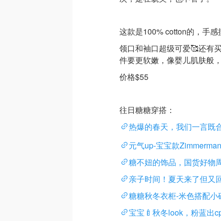
这款是100% cotton的
领口和袖口超级可爱🥰还有
件要更软嫩，像婴儿肌肤般
价格$55
往日糖糖穿搭：
热爆的春天，我们一言既合
元气up-宝宝款Zimmerm
糖不妞的饰品，国货好物
亲子时间！夏天来了但又
糖糖秋冬衣柜-米色搭配小碎花
宝宝🍼秋冬look，粉蓝出