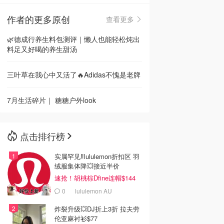
作者的更多原创
查看更多
🇳🇿
新西兰
🌿德成行养生料包测评｜懒人也能轻松炖出
料足又好喝的养生甜汤
三叶草在我心中又活了🔥Adidas不愧是老牌
7月生活碎片｜ 糖糖户外look
点击排行榜
实属罕见‼️lululemon折扣区 羽
绒服集体降💥接近半价
速抢！胡桃棕Dfine连帽$144
0
lululemon AU
炸裂升级💥DJ折上3折 拉夫劳
伦亚麻衬衫$77