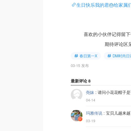
生日快乐我的君🎂给家属
喜欢的小伙伴记得留下你的小
期待评论区见
春日第一X
DM时尚日
03-15 发布
最新评论
8
尧妹
:
请问小花花帽子是
04-14
玛雅传说
:
宝贝儿越来越
03-19