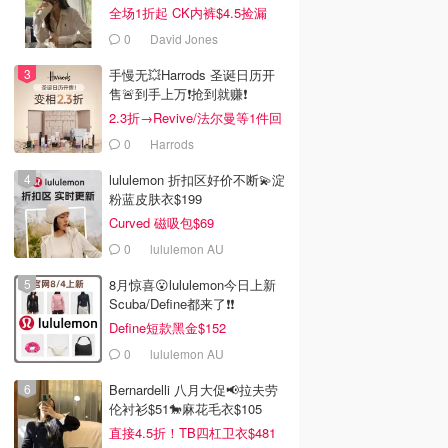
全场1折起 CK内裤$4.5捡漏
0
David Jones
手慢无💥Harrods 圣诞日历开
售🚨到手上万❗️抢到就赚❗️
2.3折→Revive/法尔曼等1件回
本！
0
Harrods
lululemon 折扣区好价不断💫淀
粉蓝皮肤衣$199
Curved 磁吸包$69
0
lululemon AU
8月惊喜😮lululemon今日上新
Scuba/Define都来了❗️❗️
Define短款黑金$152
0
lululemon AU
Bernardelli 八月大促📢拉夫劳
伦衬衫$51🐎麻花毛衣$105
直接4.5折！TB四杠卫衣$481