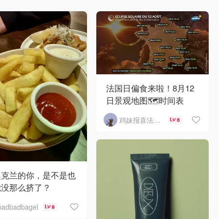
法国日偏食来啦！8月12
日景观地图🗺️时间表
鸡妹报喜法国实用信息版
6
奥克兰的你，是不是也
觉没那么挤了？
badbadbagel
9