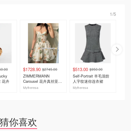
1/5
$1728.90
$513.00
$560.
60.00
$2745.00
$950.00
ucky
ZIMMERMANN
Self-Portrait 羊毛混纺
Self-
裙 花卉
Carousel 花卉真丝亚麻
人字纹迷你连衣裙
天鹅绒
连衣裙
Mytheresa
Mytheresa
Myther
去购买
去购买
猜你喜欢