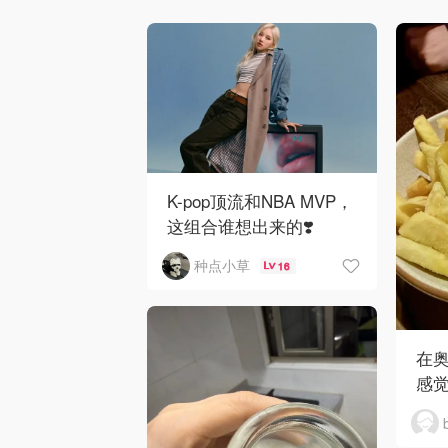
K-pop顶流和NBA MVP，
这组合谁想出来的❣️
Levi’s这次真的杀疯了！
种点小草
16
在
感