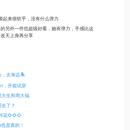
，手感摸起来很软乎，没有什么弹力
买的另外一件也超级好看，她有弹力，手感比这
，改天上身再分享
，去海边🏝️
ann，开箱试穿
周大生和周大福
回去了？
🌻🌻🌻
cp也是真的！