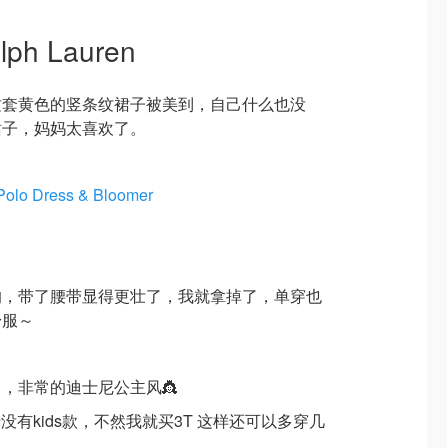
lph Lauren
这套黄色的竖条纹裙子被美到，自己什么也没
裙子，妈妈太喜欢了。
Polo Dress & Bloomer
的，带了腰带显得更壮了，我就拿掉了，单穿也
舒服～
，非常的迪士尼公主风👸
没有kids款，不然我就买3T 这样还可以多穿几