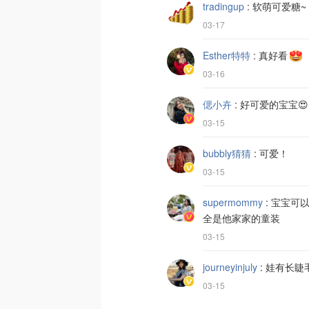
tradingup
:
软萌可爱糖~
03-17
Esther特特
:
真好看
03-16
偲小卉
:
好可爱的宝宝😍
03-15
bubbly猜猜
:
可爱！
03-15
supermommy
:
宝宝可以
全是他家家的童装
03-15
journeyinjuly
:
娃有长睫
03-15