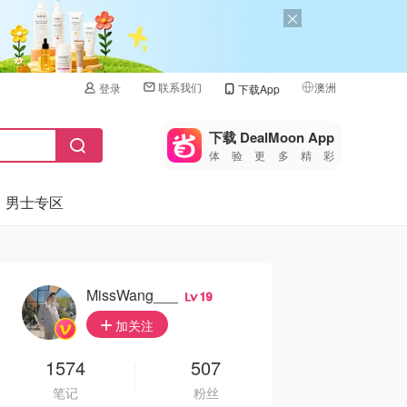
联系我们
澳洲
登录
下载App
🇺🇸
美国
下载 DealMoon App
体验更多精彩
🇨🇳
中国
男士专区
🇨🇦
加拿大
🇬🇧
英国
🇩🇪
德国
MissWang___
19
🇫🇷
加关注
法国
🇮🇹
1574
507
意大利
笔记
粉丝
🇦🇺
澳洲