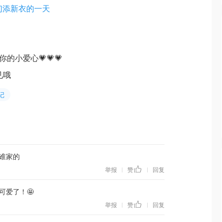
们添新衣的一天
爱心💗💗💗
哦
记
谁家的
举报
赞
回复
|
|
可爱了！🤩
举报
赞
回复
|
|