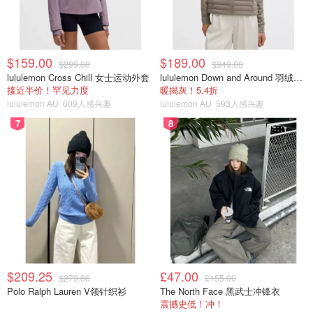
$159.00
$189.00
$299.00
$349.00
lululemon Cross Chill 女士运动外套
lululemon Down and Around 羽绒夹克
接近半价！罕见力度
暖揭灰！5.4折
lululemon AU
609人感兴趣
lululemon AU
593人感兴趣
7
8
$209.25
£47.00
$279.00
£155.00
Polo Ralph Lauren V领针织衫
The North Face 黑武士冲锋衣
震撼史低！冲！