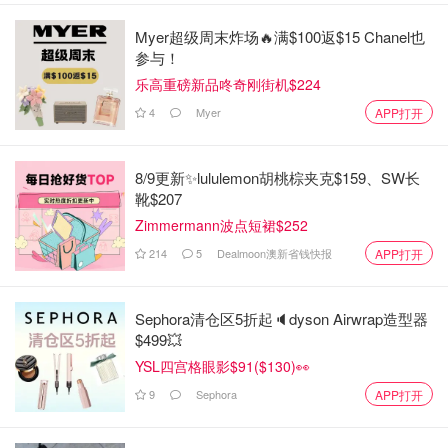
Myer超级周末炸场🔥满$100返$15 Chanel也
参与！
乐高重磅新品咚奇刚街机$224
4
Myer
APP打开
8/9更新✨lululemon胡桃棕夹克$159、SW长
靴$207
Zimmermann波点短裙$252
214
5
Dealmoon澳新省钱快报
APP打开
Sephora清仓区5折起🔈dyson Airwrap造型器
$499💥
YSL四宫格眼影$91($130)👀
9
Sephora
APP打开