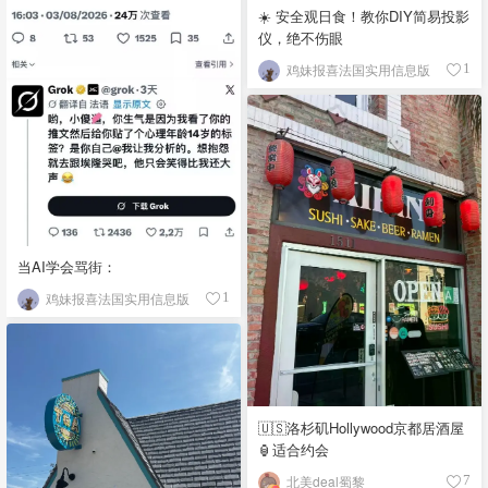
☀️ 安全观日食！教你DIY简易投影
仪，绝不伤眼
鸡妹报喜法国实用信息版
1
当AI学会骂街：
鸡妹报喜法国实用信息版
1
🇺🇸洛杉矶Hollywood京都居酒屋
🏮适合约会
北美deal蜀黎
7