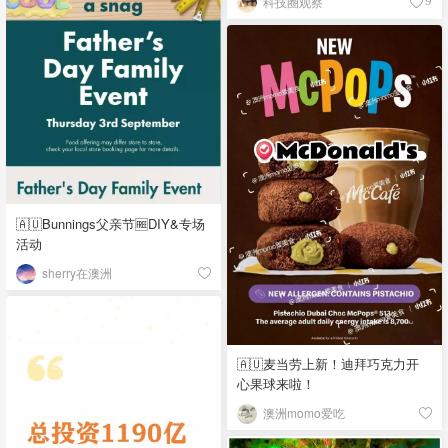
科技圈观察
9
🇦🇺Bunnings父亲节🆓DIY&专场
活动
sherry在澳洲
🇦🇺麦当劳上新！迪拜巧克力开
心果球来啦！
澳洲momo爱吃