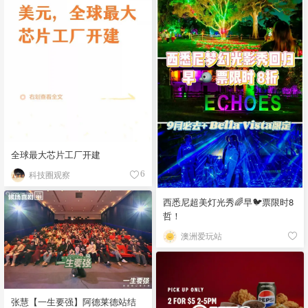
全球最大芯片工厂开建
科技圈观察
6
西悉尼超美灯光秀🌈早🐦票限时8
哲！
澳洲爱玩站
张慧【一生要强】阿德莱德站结