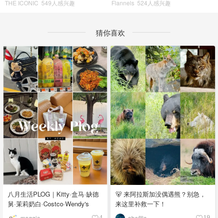
THE ICONIC
549人感兴趣
Flannels
524人感兴趣
猜你喜欢
八月生活PLOG｜Kitty·盒马·缺德
🐻 来阿拉斯加没偶遇熊？别急，
舅·茉莉奶白·Costco·Wendy's
来这里补救一下！
maggie
abc個c
4
19