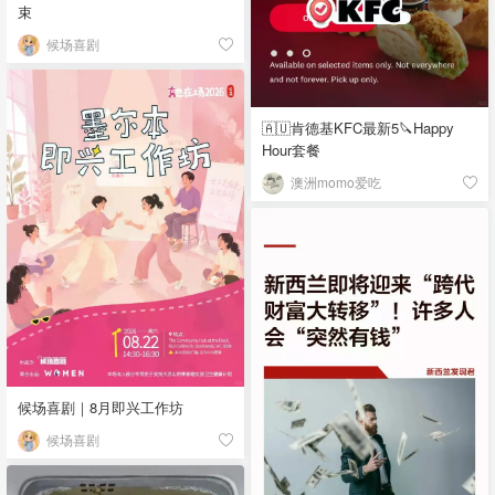
束
候场喜剧
🇦🇺肯德基KFC最新5🔪Happy
Hour套餐
澳洲momo爱吃
候场喜剧｜8月即兴工作坊
候场喜剧