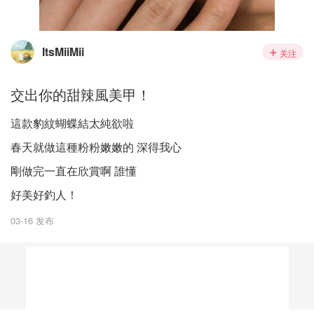
ItsMiiMii
关注
交出你的甜辣風美甲！
這款豹紋蝴蝶結太純欲啦
春天就做這種粉粉嫩嫩的 深得我心
剛做完一直在欣賞啊 誰懂
好美好釣人！
03-16 发布