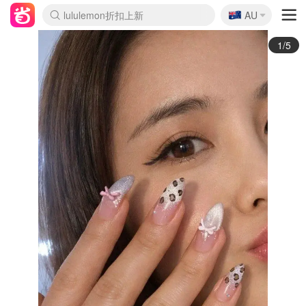
🇦🇺
Sasa美妆护肤3.5折
AU
lululemon折扣上新
SSENSE年中2.5折
FreshBeauty好价汇总
Cettire降价+叠9折
WWS Coles超市实拍
viagogo二手票捡漏
Myer超级周末
The Outnet奢牌1折起
David Jones 3折起
Flannels大牌1折
Perfumes Club护肤1折
AMIRO面罩$251
Amazon折扣汇总
eToro入金$200送$50
Amazon数码好物
ICONIC本周7.5折
ThedoubleF高奢地板价
Moose Knuckles 6折
EUFY摄像头$98
Selenichast首饰2折
Trip机票酒店促销
YSL送5件彩妆礼
Amazon家居好物
Amazon美妆护肤
雅漾大喷$8
过敏原检测盒$33
科颜氏高保湿面霜$29
SEALIFE海洋馆门票6折
丝塔芙大白罐$16
订阅Newsletter送香薰
Cult Beauty 6.8折
Harrods圣诞日历$525
LN-CC奢牌私促3折
d'Alba空姐喷雾$16
EVE LOM套装£56
Bernardelli独家4折
Adore Beauty 6折起
CT圣诞日历
Mytheresa奢品2.7折
Luxury Escapes 9折
Currentbody美容仪$881
MOON Garden Live
Roborock扫地机$649
Tingo Life水杯$24
Valentino官网5折
CR洗护套装$23
修丽可4件套$159
Myer彩妆2件7折
GANNI官网4.5折
Stylevana韩妆4折
Tessabit高奢8.5折
OGX洗发水$11
Amazon阿德莱德次日达
卡诗8.5折+赠礼
Philips Hue灯具8折
2/5