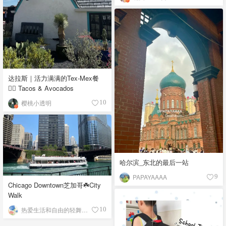
达拉斯｜活力满满的Tex-Mex餐
👉🏼 Tacos & Avocados
樱桃小透明
10
哈尔滨_东北的最后一站
PAPAYAAAA
9
Chicago Downtown芝加哥☘️City
Walk
热爱生活和自由的轻舞飞扬
10