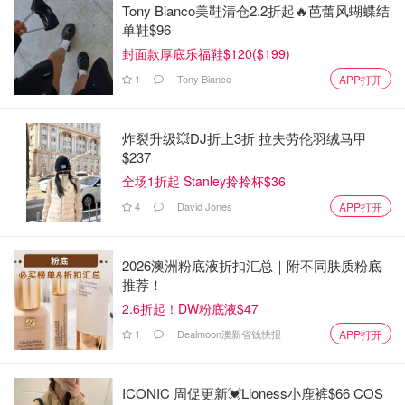
Tony Bianco美鞋清仓2.2折起🔥芭蕾风蝴蝶结
单鞋$96
封面款厚底乐福鞋$120($199)
1
Tony Bianco
APP打开
炸裂升级💥DJ折上3折 拉夫劳伦羽绒马甲
$237
全场1折起 Stanley拎拎杯$36
4
David Jones
APP打开
2026澳洲粉底液折扣汇总｜附不同肤质粉底
推荐！
2.6折起！DW粉底液$47
1
Dealmoon澳新省钱快报
APP打开
ICONIC 周促更新💓Lioness小鹿裤$66 COS