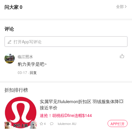
问大家
0
全部
评论
打开App写评论
临江照水
豹力美学是吧~
03-17
· 回复
折扣排行榜
实属罕见‼️lululemon折扣区 羽绒服集体降💥
接近半价
速抢！胡桃棕Dfine连帽$144
4
lululemon AU
APP打开