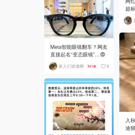
网红
超标
马
Meta智能眼镜翻车？网友
直接起名“变态眼镜”…😨
8
家人们谁懂啊
16
入
迪狠