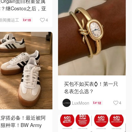
Orgain蛋白粉重金属
？继Costco之后，亚
逊也被告了！
4
新闻搬运工
15
买包不如买表⌚️！第一只
名表怎么选？
4
LuxMoon
12
秋穿搭必备！最近被阿
狠种草！BW Army