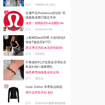
0
GANNI UK (AU)
实属罕见‼️lululemon折扣区 羽
绒服集体降💥接近半价
速抢！胡桃棕Dfine连帽$144
0
lululemon AU
上新🆕Diesel官网 大促5折起❗️
辣妹T恤低至$77💥
爱豆博主同款🔥流浪包$350
0
DIESEL
不整虚的❗️七夕送黄金😍周生生
私促8.8折+独家赠礼
抽奖🎁雪纳瑞黄金转运珠
7
周生生
Louis Vuitton 本季新品精选
荷叶边罗纹开衫 $44
0
Dealmoon澳新省钱快报