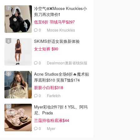
冷空气❄️❌️Moose Knuckles小
剪刀再次降价❗️
低至6折 羽绒马甲$297
0
Moose Knuckles
SKIMS舒适女装焕新体验
女士短裤 $90
0
Dealmoon澳新省钱快报
Acne Studios全场6折🔥魔术贴
厚底鞋$510 笑脸T恤$174
脏脏小白鞋$318
0
Farfetch
Myer彩妆2件7折💄YSL、阿玛
尼、Prada
兰蔻持妆粉底液$44
0
Myer