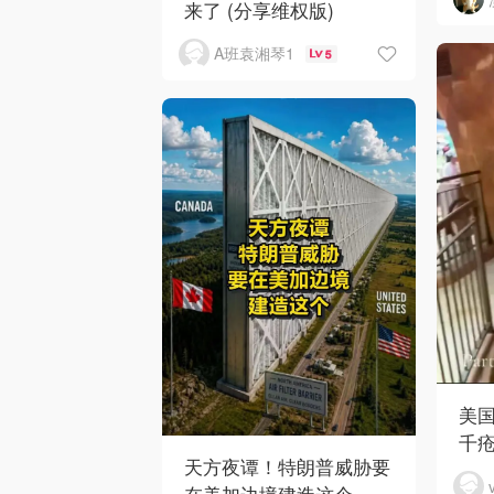
来了 (分享维权版)
A班袁湘琴1
5
美国
千疮
天方夜谭！特朗普威胁要
在美加边境建造这个