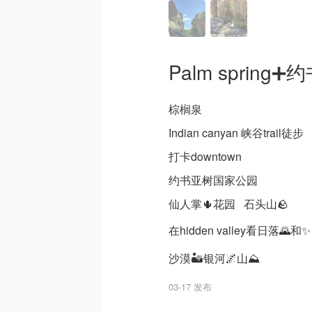
Palm spring
棕榈泉
Indian canyan 峡谷trail徒步
打卡downtown
约书亚树国家公园
仙人掌🌵花园 石头山🪨
在hidden valley看日落🌄和✨
沙漠🏜️银河🌌山⛰️
03-17 发布