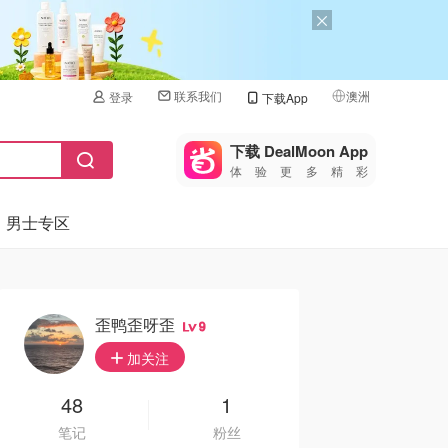
联系我们
澳洲
登录
下载App
🇺🇸
美国
下载 DealMoon App
体验更多精彩
🇨🇳
中国
男士专区
🇨🇦
加拿大
🇬🇧
英国
🇩🇪
德国
歪鸭歪呀歪
9
🇫🇷
加关注
法国
🇮🇹
48
1
意大利
笔记
粉丝
🇦🇺
澳洲