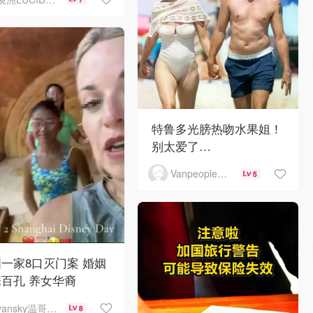
特鲁多光膀热吻水果姐！
别太爱了…
Vanpeople人在温哥华
5
一家8口灭门案 婚姻
百孔 养女华裔
vansky温哥华天空
8