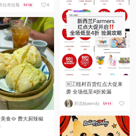
Sambae 值得拥有！
6
布拉布拉莓
10
🇳🇿纽村百货红点大促来
袭 全场低至4折捡漏
邪流纨wendy
11
美食🥘 费大厨辣椒
肉