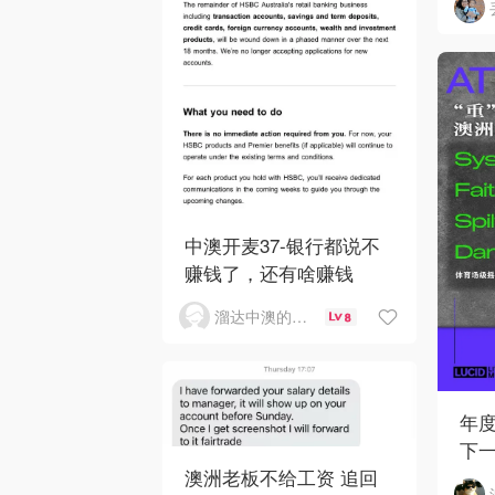
中澳开麦37-银行都说不
赚钱了，还有啥赚钱
溜达中澳的王公子
8
年
下
澳洲老板不给工资 追回