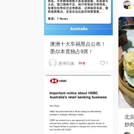
和 
澳洲十大车祸黑点公布！
墨尔本竟独占9席！
1
澳洲印象
9
北京
炒