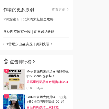
作者的更多原创
查看更多
🇳🇿
新西兰
798溜达🚶｜北京周末逛拍全攻略
奥林匹克国家公园｜两日超绝攻略
6.1雷尼尔山🏔️实况｜美到失语！
点击排行榜
Myer超级周末炸场🔥满$100返
$15 Chanel也参与！
乐高重磅新品咚奇刚街机$224
0
Myer
GANNI官网大促升级！5折起
+叠9折💥明星同款$100+起
🎀经典蝴蝶结上衣$132