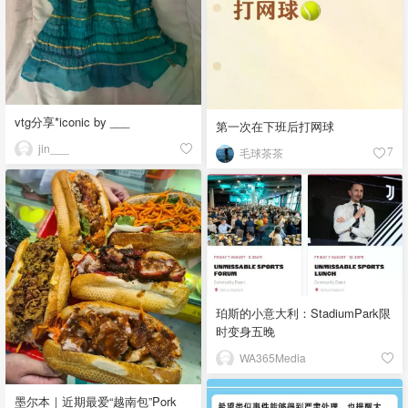
vtg分享*iconic by ___
第一次在下班后打网球
jin___
毛球茶茶
7
珀斯的小意大利：StadiumPark限
时变身五晚
WA365Media
墨尔本｜近期最爱“越南包”Pork