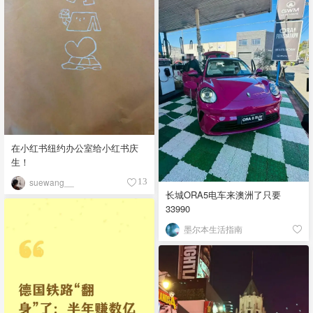
在小红书纽约办公室给小红书庆
生！
suewang__
13
长城ORA5电车来澳洲了只要
33990
墨尔本生活指南