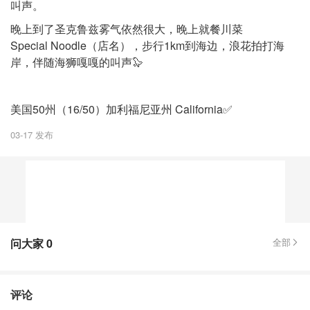
叫声。
晚上到了圣克鲁兹雾气依然很大，晚上就餐川菜
Special Noodle（店名），步行1km到海边，浪花拍打海
岸，伴随海狮嘎嘎的叫声🦭
美国50州（16/50）加利福尼亚州 California✅
03-17 发布
问大家
0
全部
评论