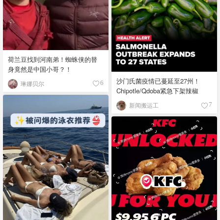
荷兰豆找到河南弟！蜘蛛侠的替
身竟然是中国小哥？！
沙门氏菌疫情已蔓延至27州！
琳娜贝尔
6
Chipotle/Qdoba紧急下架辣椒
新闻搬运工
7