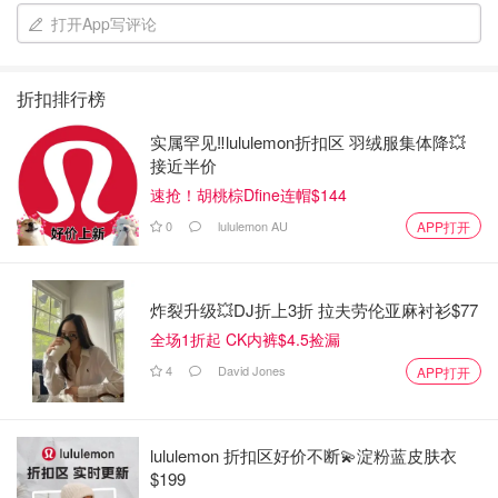
打开App写评论
折扣排行榜
实属罕见‼️lululemon折扣区 羽绒服集体降💥
接近半价
速抢！胡桃棕Dfine连帽$144
0
lululemon AU
APP打开
炸裂升级💥DJ折上3折 拉夫劳伦亚麻衬衫$77
全场1折起 CK内裤$4.5捡漏
4
David Jones
APP打开
lululemon 折扣区好价不断💫淀粉蓝皮肤衣
$199