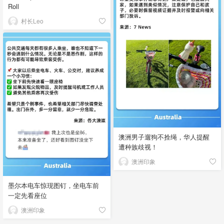
Roll
村长Leo
澳洲男子遛狗不拴绳，华人提醒
遭种族歧视！
澳洲印象
墨尔本电车惊现图钉，坐电车前
一定先看座位
澳洲印象