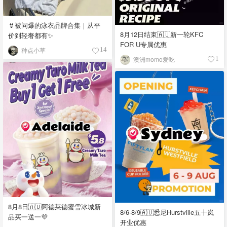
👙被问爆的泳衣品牌合集｜从平
8月12日结束🇦🇺新一轮KFC
价到轻奢都有✨
FOR U专属优惠
种点小草
14
澳洲momo爱吃
1
8月8日🇦🇺阿德莱德蜜雪冰城新
8/6-8/9🇦🇺悉尼Hurstville五十岚
品买一送一💜
开业优惠