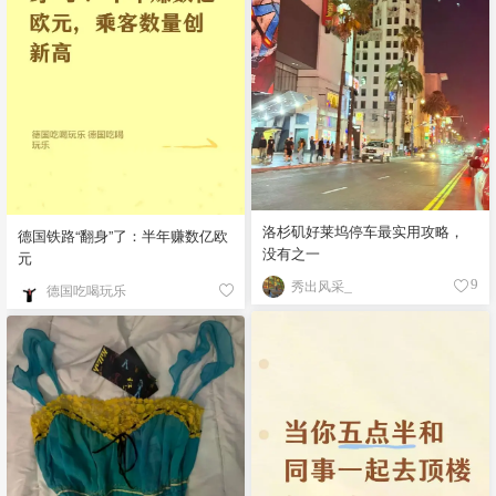
洛杉矶好莱坞停车最实用攻略，
德国铁路“翻身”了：半年赚数亿欧
没有之一
元
秀出风采_
9
德国吃喝玩乐