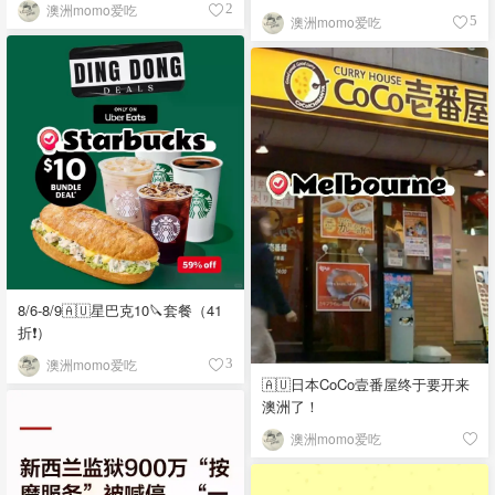
澳洲momo爱吃
2
澳洲momo爱吃
5
8/6-8/9🇦🇺星巴克10🔪套餐（41
折❗）
澳洲momo爱吃
3
🇦🇺日本CoCo壹番屋终于要开来
澳洲了！
澳洲momo爱吃