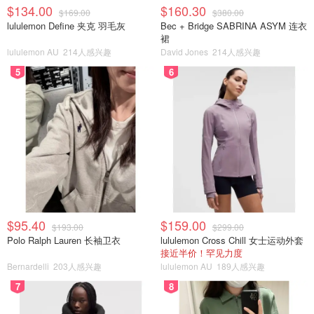
$134.00
$160.30
$169.00
$380.00
lululemon Define 夹克 羽毛灰
Bec + Bridge SABRINA ASYM 连衣
裙
lululemon AU
214人感兴趣
David Jones
214人感兴趣
5
6
$95.40
$159.00
$193.00
$299.00
Polo Ralph Lauren 长袖卫衣
lululemon Cross Chill 女士运动外套
接近半价！罕见力度
Bernardelli
203人感兴趣
lululemon AU
189人感兴趣
7
8