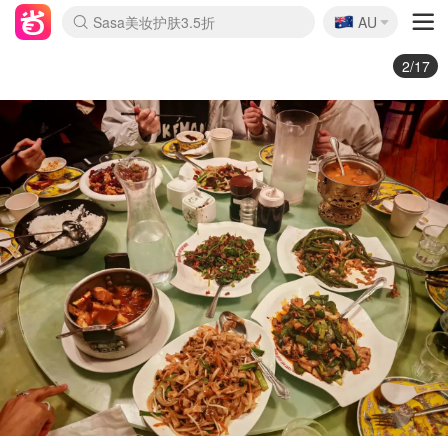
🇦🇺
Sasa美妆护肤3.5折
AU
lululemon折扣上新
SSENSE年中3折
FreshBeauty好价汇总
Cettire降价+叠9折
Farfetch折上8折
WWS Coles超市实拍
viagogo二手票捡漏
Myer清仓1折起
The Outnet奢牌1折起
David Jones 3折起
Flannels大牌1折
Perfumes Club护肤1折
AMIRO返校季6.2折
Oweek抽奖送Airpods
Amazon折扣汇总
eToro入金$200送$50
Amazon数码好物
ICONIC本周7.5折
ThedoubleF高奢地板价
Moose Knuckles 6折
丝芙兰5折起
EUFY官网3.7折起
Selenichast首饰2折
Trip机票酒店促销
YSL送5件彩妆礼
Amazon家居好物
BIGBANG巡演开票
David Jones时尚3折
Amazon美妆护肤
雅漾大喷$8
过敏原检测盒$33
伊索独家赠50ml沐浴露
科颜氏清仓3折
SEALIFE海洋馆门票6折
丝塔芙大白罐$16
订阅Newsletter送香薰
Cult Beauty 6.8折
Harrods圣诞日历2.3折
LN-CC奢牌私促3折
d'Alba空姐喷雾$16
EVE LOM套装逆天2折
Bernardelli独家4折
Adore Beauty 6折起
CT圣诞日历
Mytheresa奢品2.7折
Luxury Escapes 9折
Currentbody美容仪9折
卡诗9折+赠4件礼
MOON Garden Live
ALLSAINTS美衣3折
Roborock扫地机3.7折
Tingo Life水杯$24
Valentino官网5折
CR洗发护发6.3折
3/17