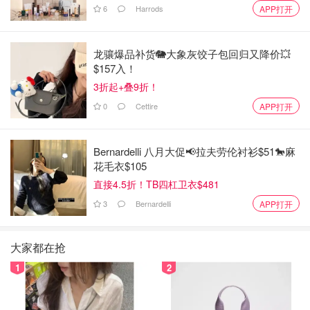
6
Harrods
APP打开
龙骧爆品补货🐘大象灰饺子包回归又降价💥
$157入！
3折起+叠9折！
0
Cettire
APP打开
Bernardelli 八月大促📢拉夫劳伦衬衫$51🐎麻
花毛衣$105
直接4.5折！TB四杠卫衣$481
3
Bernardelli
APP打开
大家都在抢
1
2