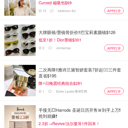
Curved 磁吸包$69
13
lululemon AU
APP打开
大牌眼镜/墨镜骨折价‼️巴宝莉素颜镜$126
低至1折！Dior墨镜$301
2
Jomashop
APP打开
二次再降‼️雅诗兰黛智妍套装7折起❤️‍🔥三件套
直省$195
降⚡日晚霜经典组合$281
1
Estee Lauder澳洲官网
APP打开
手慢无💥Harrods 圣诞日历开售🚨到手上万❗️
抢到就赚❗️
2.3折→Revive/法尔曼等1件回本！