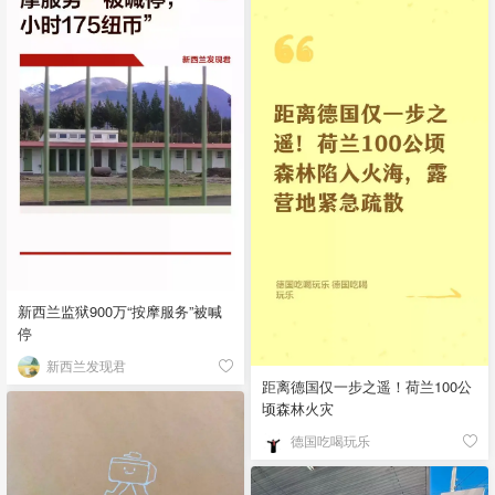
新西兰监狱900万“按摩服务”被喊
停
新西兰发现君
距离德国仅一步之遥！荷兰100公
顷森林火灾
德国吃喝玩乐