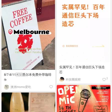
实属罕见！百年通信巨头下场造
芯
8/7-8/11🇦🇺墨尔本免费外带咖啡
☕
科技圈观察
7
澳洲momo爱吃