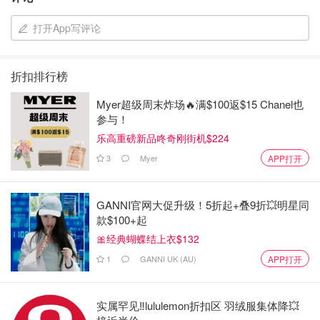
打开App写评论
折扣排行榜
Myer超级周末炸场🔥满$100返$15 Chanel也
参与！
乐高重磅新品咚奇刚街机$224
3
Myer
APP打开
GANNI官网大促升级！5折起+叠9折💥明星同
款$100+起
🎀经典蝴蝶结上衣$132
1
GANNI UK (AU)
APP打开
实属罕见‼️lululemon折扣区 羽绒服集体降💥