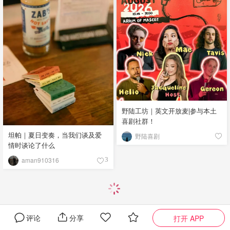
野陆工坊｜英文开放麦|参与本土
喜剧社群！
坦帕｜夏日变奏，当我们谈及爱
野陆喜剧
情时谈论了什么
aman910316
3
评论
分享
打开 APP