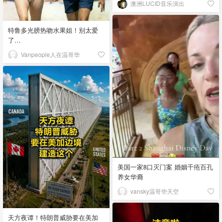
澳洲LUCID音乐演出
特鲁多光膀热吻水果姐！别太爱
了…
Vanpeople人在温哥华
美国一家8口灭门案 婚姻千疮百孔
养女华裔
vansky温哥华天空
天方夜谭！特朗普威胁要在美加