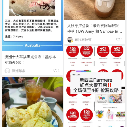
入秋穿搭必备！最近被阿迪狠狠
种草！BW Army 和 Sambae 值得
拥有！
布拉布拉莓
5
澳洲十大车祸黑点公布！墨尔本
竟独占9席！
澳洲印象
1