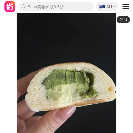
🇦🇺
Sasa美妆护肤3.5折
AU
lululemon折扣上新
SSENSE年中3折
FreshBeauty好价汇总
Cettire降价+叠9折
WWS Coles超市实拍
viagogo二手票捡漏
Myer超级周末1折
The Outnet奢牌1折起
David Jones 3折起
Flannels大牌1折
Perfumes Club护肤1折
AMIRO返校季6.2折
Amazon折扣汇总
eToro入金$200送$50
Amazon数码好物
ICONIC本周7.5折
ThedoubleF高奢地板价
Moose Knuckles 6折
丝芙兰5折起
EUFY官网3.7折起
Selenichast首饰2折
Trip机票酒店促销
YSL送5件彩妆礼
Amazon家居好物
Amazon美妆护肤
雅漾大喷$8
过敏原检测盒$33
伊索独家赠50ml沐浴露
科颜氏清仓3折
SEALIFE海洋馆门票6折
丝塔芙大白罐$16
订阅Newsletter送香薰
Cult Beauty 6.8折
Harrods圣诞日历2.3折
LN-CC奢牌私促3折
d'Alba空姐喷雾$16
EVE LOM套装逆天2折
Bernardelli独家4折
Adore Beauty 6折起
CT圣诞日历
Mytheresa奢品2.7折
Luxury Escapes 9折
Currentbody美容仪9折
MOON Garden Live
Roborock扫地机3.7折
Tingo Life水杯$24
Valentino官网5折
CR洗发护发6.3折
修丽可套装7.4折
Myer彩妆2件7折
GANNI官网4.5折
Stylevana韩妆4折
Tessabit高奢8.5折
OGX洗护4折
Amazon阿德莱德次日达
卡诗8.5折+赠礼
Philips Hue灯具8折
3/11