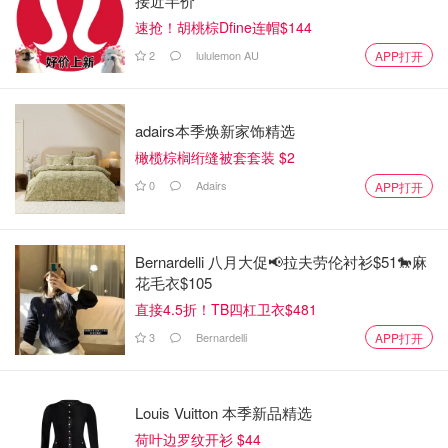
接近半价
速抢！胡桃棕Dfine连帽$144
2
lululemon AU
APP打开
adairs本季焕新家饰精选
橄榄棕榈绗缝被套套装 $2
0
Adairs
APP打开
Bernardelli 八月大促📢拉夫劳伦衬衫$51🐎麻
花毛衣$105
直接4.5折！TB四杠卫衣$481
3
Bernardelli
APP打开
Louis Vuitton 本季新品精选
荷叶边罗纹开衫 $44