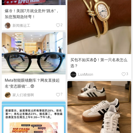
爆冷！美国7月就业意外“跳水”，
加息预期急转弯！
新闻搬运工
2
买包不如买表⌚️！第一只名表怎么
选？
LuxMoon
3
Meta智能眼镜翻车？网友直接起
名“变态眼镜”…😨
家人们谁懂啊
7