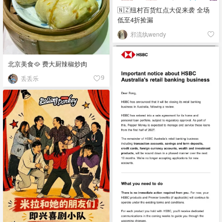
🇳🇿纽村百货红点大促来袭 全场
低至4折捡漏
邪流纨wendy
北京美食🥘 费大厨辣椒炒肉
丢丢乐
9