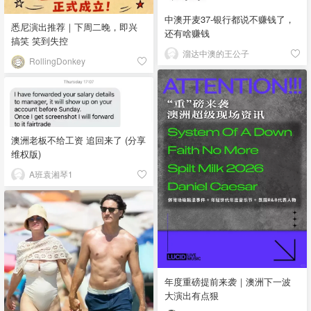
中澳开麦37-银行都说不赚钱了，
悉尼演出推荐｜下周二晚，即兴
还有啥赚钱
搞笑 笑到失控
溜达中澳的王公子
RollingDonkey
澳洲老板不给工资 追回来了 (分享
维权版)
A班袁湘琴1
年度重磅提前来袭｜澳洲下一波
大演出有点狠