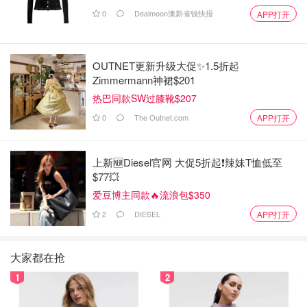
0
Dealmoon澳新省钱快报
APP打开
OUTNET更新升级大促✨1.5折起
Zimmermann神裙$201
热巴同款SW过膝靴$207
0
The Outnet.com
APP打开
上新🆕Diesel官网 大促5折起❗️辣妹T恤低至
$77💥
爱豆博主同款🔥流浪包$350
2
DIESEL
APP打开
大家都在抢
1
2