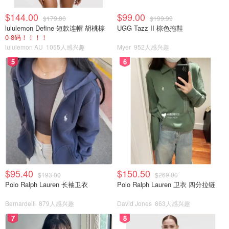
$144.00
$99.00
$179.00
$199.99
lululemon Define 短款连帽 胡桃棕
UGG Tazz II 棕色拖鞋
0-8码！！！！
lululemon AU
1055人感兴趣
Myer
952人感兴趣
5
6
$95.40
$150.50
$193.00
$269.00
Polo Ralph Lauren 长袖卫衣
Polo Ralph Lauren 卫衣 四分拉链
Bernardelli
879人感兴趣
David Jones
863人感兴趣
7
8