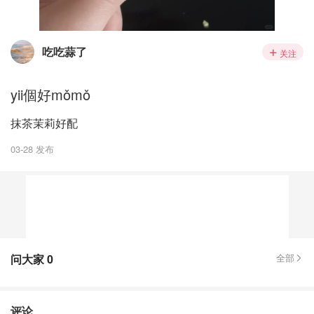
吃吃蒜了
关注
yii個好mǒmǒ
抹茶茉莉好配
03-28 发布
问大家
0
全部
评论