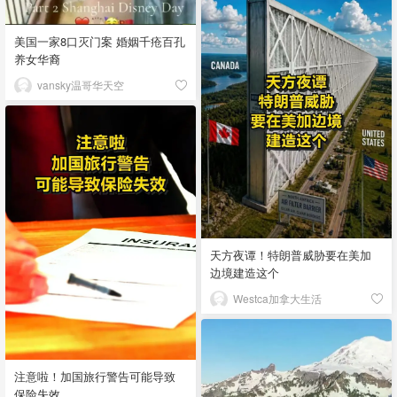
美国一家8口灭门案 婚姻千疮百孔
养女华裔
vansky温哥华天空
天方夜谭！特朗普威胁要在美加
边境建造这个
Westca加拿大生活
注意啦！加国旅行警告可能导致
保险失效