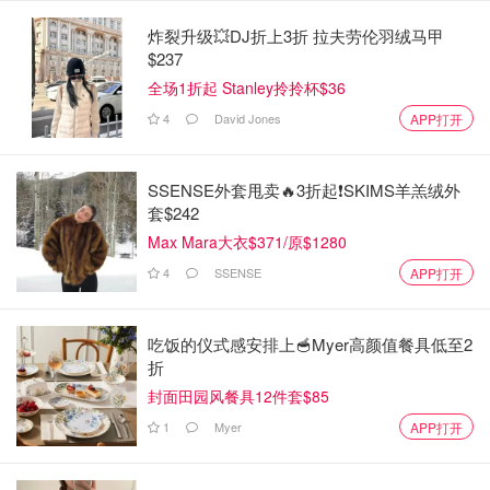
炸裂升级💥DJ折上3折 拉夫劳伦羽绒马甲
$237
全场1折起 Stanley拎拎杯$36
4
David Jones
APP打开
SSENSE外套甩卖🔥3折起❗SKIMS羊羔绒外
套$242
Max Mara大衣$371/原$1280
4
SSENSE
APP打开
吃饭的仪式感安排上🥣Myer高颜值餐具低至2
折
封面田园风餐具12件套$85
1
Myer
APP打开