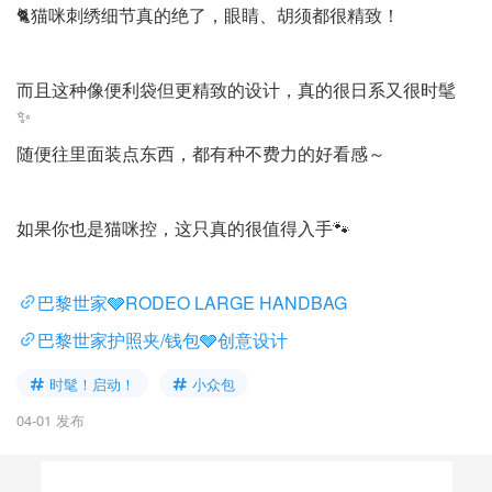
🐈猫咪刺绣细节真的绝了，眼睛、胡须都很精致！
而且这种像便利袋但更精致的设计，真的很日系又很时髦
✨
随便往里面装点东西，都有种不费力的好看感～
如果你也是猫咪控，这只真的很值得入手🐾
巴黎世家🩶RODEO LARGE HANDBAG
巴黎世家护照夹/钱包🩶创意设计
时髦！启动！
小众包
04-01 发布