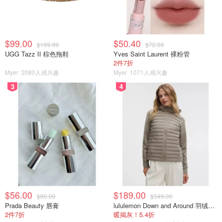
$99.00
$50.40
$199.99
$72.00
UGG Tazz II 棕色拖鞋
Yves Saint Laurent 裸粉管
2件7折
Myer
2080人感兴趣
Myer
1071人感兴趣
3
4
$56.00
$189.00
$80.00
$349.00
Prada Beauty 唇膏
lululemon Down and Around 羽绒夹克
2件7折
暖揭灰！5.4折