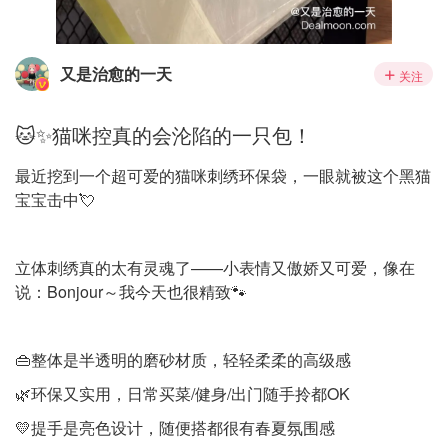
又是治愈的一天
关注
🐱✨猫咪控真的会沦陷的一只包！
最近挖到一个超可爱的猫咪刺绣环保袋，一眼就被这个黑猫
宝宝击中💘
立体刺绣真的太有灵魂了——小表情又傲娇又可爱，像在
说：Bonjour～我今天也很精致🐾
👜整体是半透明的磨砂材质，轻轻柔柔的高级感
🌿环保又实用，日常买菜/健身/出门随手拎都OK
💛提手是亮色设计，随便搭都很有春夏氛围感