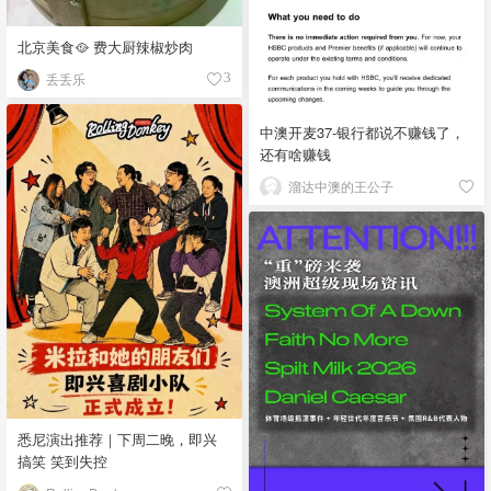
北京美食🥘 费大厨辣椒炒肉
丢丢乐
3
中澳开麦37-银行都说不赚钱了，
还有啥赚钱
溜达中澳的王公子
悉尼演出推荐｜下周二晚，即兴
搞笑 笑到失控