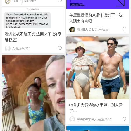
RollingDonkey
年度重磅提前来袭｜澳洲下一波
大演出有点狠
澳洲LUCID音乐演出
澳洲老板不给工资 追回来了 (分享
维权版)
A班袁湘琴1
特鲁多光膀热吻水果姐！别太爱
了…
Vanpeople人在温哥华