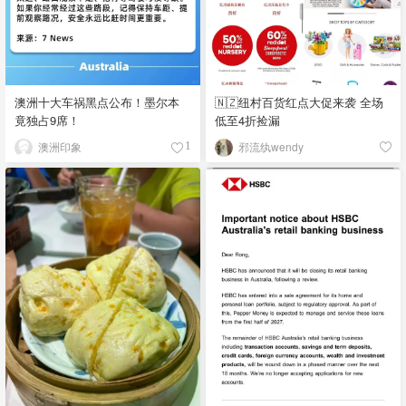
澳洲十大车祸黑点公布！墨尔本
🇳🇿纽村百货红点大促来袭 全场
竟独占9席！
低至4折捡漏
澳洲印象
邪流纨wendy
1