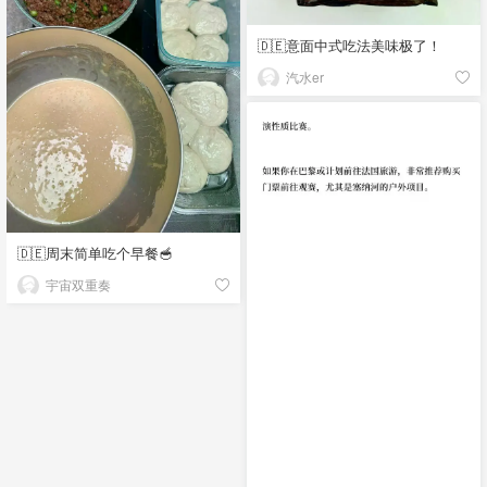
🇩🇪意面中式吃法美味极了！
汽水er
🇩🇪周末简单吃个早餐🥣
宇宙双重奏