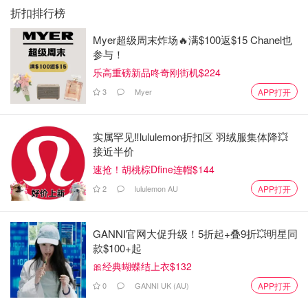
折扣排行榜
Myer超级周末炸场🔥满$100返$15 Chanel也
参与！
乐高重磅新品咚奇刚街机$224
3
Myer
APP打开
实属罕见‼️lululemon折扣区 羽绒服集体降💥
接近半价
速抢！胡桃棕Dfine连帽$144
2
lululemon AU
APP打开
GANNI官网大促升级！5折起+叠9折💥明星同
款$100+起
🎀经典蝴蝶结上衣$132
0
GANNI UK (AU)
APP打开