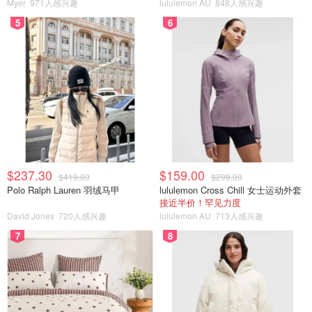
Myer
971人感兴趣
lululemon AU
848人感兴趣
5
6
$237.30
$159.00
$419.00
$299.00
Polo Ralph Lauren 羽绒马甲
lululemon Cross Chill 女士运动外套
接近半价！罕见力度
David Jones
720人感兴趣
lululemon AU
713人感兴趣
7
8