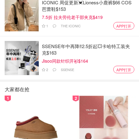
ICONIC 周促更新💓Lioness小鹿裤$66 COS
芭蕾鞋$153
7.5折 拉夫劳伦老干部夹克$419
1
THE ICONIC
APP打开
SSENSE年中再降‼️2.5折起💥卡哈特工装夹
克$163
Jisoo同款针织开衫$164
2
SSENSE
APP打开
大家都在抢
1
2