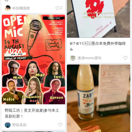
科技圈观察
2
8/7-8/11🇦🇺墨尔本免费外带咖啡
☕
澳洲momo爱吃
野陆工坊｜英文开放麦|参与本土
喜剧社群！
野陆喜剧