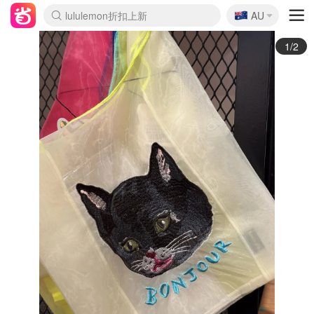
🇦🇺
Sasa美妆护肤3.5折
AU
lululemon折扣上新
SSENSE年中3折
FreshBeauty好价汇总
Cettire降价+叠9折
WWS Coles超市实拍
viagogo二手票捡漏
Myer超级周末1折
The Outnet奢牌1折起
David Jones 3折起
Flannels大牌1折
Perfumes Club护肤1折
AMIRO返校季6.2折
Amazon折扣汇总
eToro入金$200送$50
Amazon数码好物
ICONIC本周7.5折
ThedoubleF高奢地板价
Moose Knuckles 6折
丝芙兰5折起
EUFY官网3.7折起
Selenichast首饰2折
Trip机票酒店促销
YSL送5件彩妆礼
Amazon家居好物
Amazon美妆护肤
雅漾大喷$8
过敏原检测盒$33
伊索独家赠50ml沐浴露
科颜氏清仓3折
SEALIFE海洋馆门票6折
丝塔芙大白罐$16
订阅Newsletter送香薰
Cult Beauty 6.8折
Harrods圣诞日历2.3折
LN-CC奢牌私促3折
d'Alba空姐喷雾$16
EVE LOM套装逆天2折
Bernardelli独家4折
Adore Beauty 6折起
CT圣诞日历
Mytheresa奢品2.7折
Luxury Escapes 9折
Currentbody美容仪9折
MOON Garden Live
Roborock扫地机3.7折
Tingo Life水杯$24
Valentino官网5折
CR洗发护发6.3折
修丽可套装7.4折
Myer彩妆2件7折
GANNI官网4.5折
Stylevana韩妆4折
Tessabit高奢8.5折
OGX洗护4折
Amazon阿德莱德次日达
卡诗8.5折+赠礼
Philips Hue灯具8折
2/2