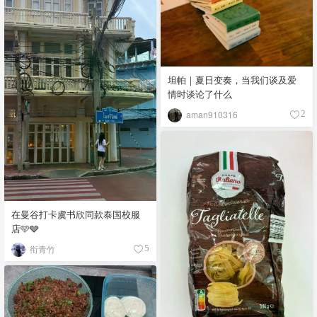
坦帕｜夏日变奏，当我们谈及爱
情时谈论了什么
aman910316
2
在曼谷打卡虞书欣同款泰国校服
店🩵🩶
衔青竹
5