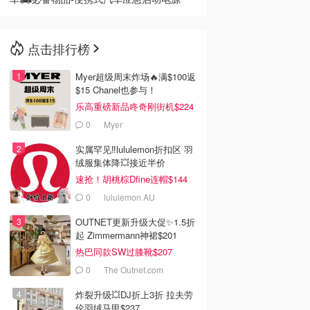
点击排行榜
Myer超级周末炸场🔥满$100返
$15 Chanel也参与！
乐高重磅新品咚奇刚街机$224
0
Myer
实属罕见‼️lululemon折扣区 羽
绒服集体降💥接近半价
速抢！胡桃棕Dfine连帽$144
0
lululemon AU
OUTNET更新升级大促✨1.5折
起 Zimmermann神裙$201
热巴同款SW过膝靴$207
0
The Outnet.com
炸裂升级💥DJ折上3折 拉夫劳
伦羽绒马甲$237