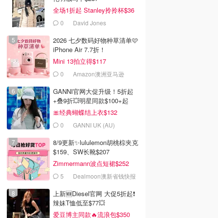
全场1折起 Stanley拎拎杯$36
0
David Jones
2026 七夕数码好物种草清单🩷
iPhone Air 7.7折！
Mini 13拍立得$117
0
Amazon澳洲亚马逊
GANNI官网大促升级！5折起
+叠9折💥明星同款$100+起
🎀经典蝴蝶结上衣$132
0
GANNI UK (AU)
8/9更新✨lululemon胡桃棕夹克
$159、SW长靴$207
Zimmermann波点短裙$252
5
Dealmoon澳新省钱快报
上新🆕Diesel官网 大促5折起❗️
辣妹T恤低至$77💥
爱豆博主同款🔥流浪包$350