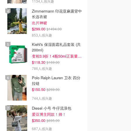
1134人感兴趣
Zimmermann 印花亚麻露背中
长连衣裙
出片神裙
$299.00
$1494.00
853人感兴趣
Kiehl's 保湿面霜礼品套装 (共
200ml)
变相3.9折！4瓶50ml正装量=$29/瓶
$118.30
$169.00
786人感兴趣
Polo Ralph Lauren 卫衣 四分
拉链
$150.50
$269.00
744人感兴趣
Diesel 小号 牛仔流浪包
爱豆博主同款！帅！
$350.00
$695.00
687人感兴趣