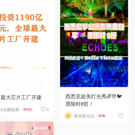
西悉尼超美灯光秀🌈早🐦
球最大芯片工厂开建
票限时8哲！
2
科技圈观察
11
澳洲爱玩站
9