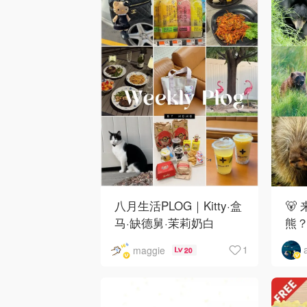
八月生活PLOG｜Kitty·盒
🐻
马·缺德舅·茉莉奶白
熊
·Costco·Wendy's
下
1
maggie
20