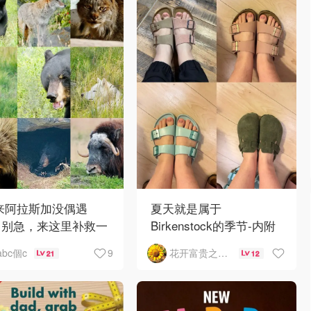
 来阿拉斯加没偶遇
夏天就是属于
？别急，来这里补救一
Birkenstock的季节-内附
！
如何选择
9
abc個c
花开富贵之Mo个Mo
21
12