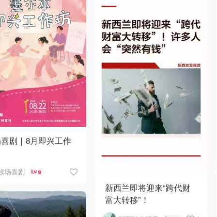
场喜剧｜8月即兴工作
候场喜剧
9
新西兰即将迎来“跨代财
富大转移”！