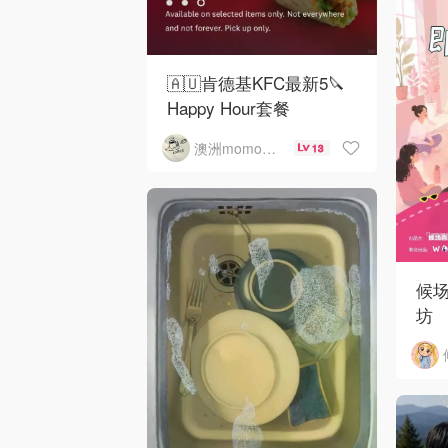
🇦🇺肯德基KFC最新5🔪
Happy Hour套餐
澳洲momo爱吃
13
候
坊