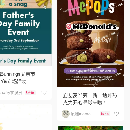
Bunnings父亲节
DIY&专场活动
sherry在澳洲
10
🇦🇺麦当劳上新！迪拜巧
克力开心果球来啦！
澳洲momo爱吃
13