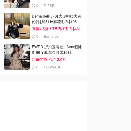
0
DIESEL
Bernardelli 八月大促📢拉夫劳
伦衬衫$51🐎麻花毛衣$105
直接4.5折！TB四杠卫衣$481
0
Bernardelli
FWRD 折扣区清仓 | Acne围巾
$166 YSL黑金腰带$683
定价优势+低至2.6折
0
FORWARD