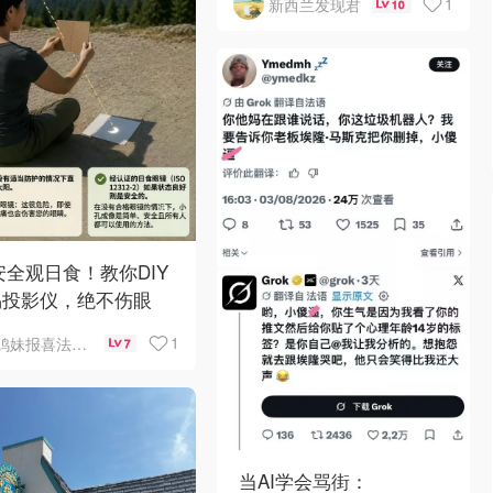
1
新西兰发现君
10
 安全观日食！教你DIY
易投影仪，绝不伤眼
1
鸡妹报喜法国实用信息版
7
当AI学会骂街：