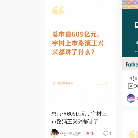
🇦
🆓
总市值609亿元，宇树上
市路演王兴兴都讲了
1
科技圈观察
11