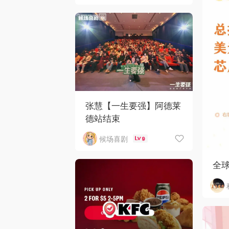
张慧【一生要强】阿德莱
德站结束
候场喜剧
9
全