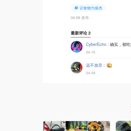
识食物为俊杰
04-09 发布
最新评论
2
CyberEcho
:
确实，都吃
04-10
远不放弃
:
04-09