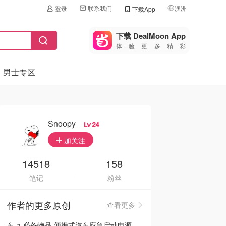
联系我们
澳洲
登录
下载App
🇺🇸
美国
下载 DealMoon App
体验更多精彩
🇨🇳
中国
男士专区
🇨🇦
加拿大
🇬🇧
英国
🇩🇪
德国
Snoopy_
24
🇫🇷
加关注
法国
🇮🇹
14518
158
意大利
笔记
粉丝
🇦🇺
澳洲
作者的更多原创
查看更多
🇳🇿
新西兰
车🛻必备物品-便携式汽车应急启动电源