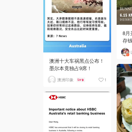
8月开
存钱
澳洲十大车祸黑点公布！
墨尔本竟独占9席！
1
澳洲印象
9