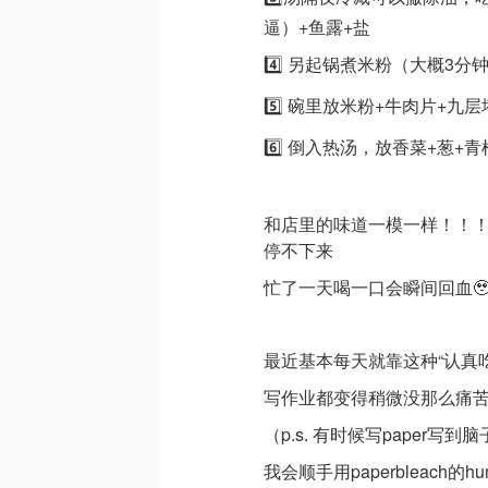
逼）+鱼露+盐
4️⃣ 另起锅煮米粉（大概3分
5️⃣ 碗里放米粉+牛肉片+九
6️⃣ 倒入热汤，放香菜+葱+青
和店里的味道一模一样！！
停不下来
忙了一天喝一口会瞬间回血
最近基本每天就靠这种“认真
写作业都变得稍微没那么痛
（p.s. 有时候写paper写到
我会顺手用paperbleach的