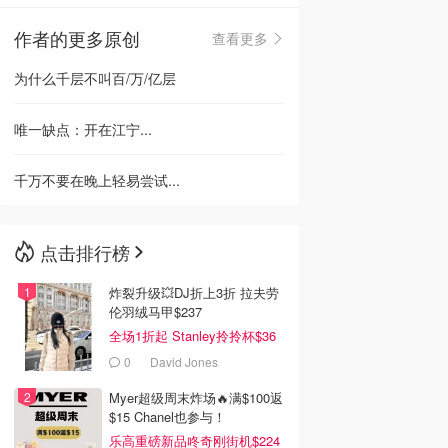
作者的更多原创
查看更多
🇳🇿
新西兰
为什么千层不叫百/万/亿层
唯一缺点：开在江宁...
千万不要在晚上轻易尝试...
点击排行榜
炸裂升级💥DJ折上3折 拉夫劳
伦羽绒马甲$237
全场1折起 Stanley拎拎杯$36
0
David Jones
Myer超级周末炸场🔥满$100返
$15 Chanel也参与！
乐高重磅新品咚奇刚街机$224