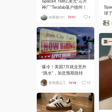
SpaceX 168亿美元“芯片
Sp
神厂”Terafab落户德州！
球
4
休斯顿101
11
爆冷！美国7月就业意外
“跳水”，加息预期急转
弯！
10
新闻搬运工
15