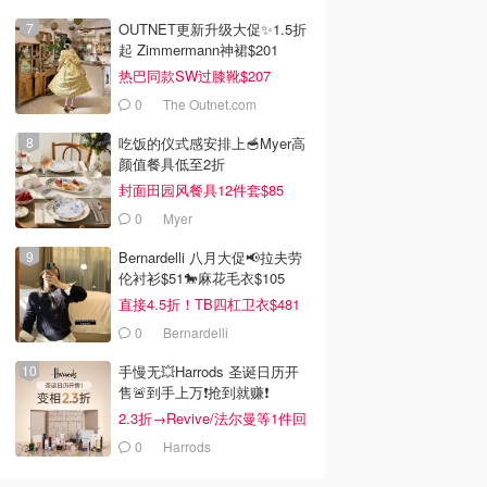
OUTNET更新升级大促✨1.5折
起 Zimmermann神裙$201
热巴同款SW过膝靴$207
0
The Outnet.com
吃饭的仪式感安排上🥣Myer高
颜值餐具低至2折
封面田园风餐具12件套$85
0
Myer
Bernardelli 八月大促📢拉夫劳
伦衬衫$51🐎麻花毛衣$105
直接4.5折！TB四杠卫衣$481
0
Bernardelli
手慢无💥Harrods 圣诞日历开
售🚨到手上万❗️抢到就赚❗️
2.3折→Revive/法尔曼等1件回
本！
0
Harrods