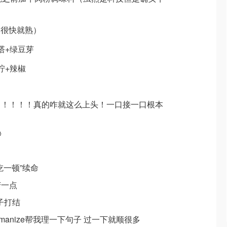
钟很快就熟）
层塔+绿豆芽
柠+辣椒
！！！！！真的咋就这么上头！一口接一口根本

吃一顿”续命
苦一点
脑子打结
humanize帮我理一下句子 过一下就顺很多