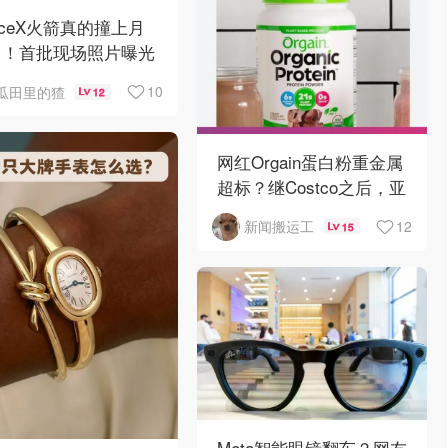
aceX火箭真的撞上月
了！首批现场照片曝光
10
瓜田里的猹
12
网红Orgain蛋白粉重金属
超标？继Costco之后，亚
马逊也被告了！
12
新闻搬运工
15
Meta智能眼镜翻车？网友