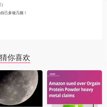
️）
励自己多做几顿！
猜你喜欢