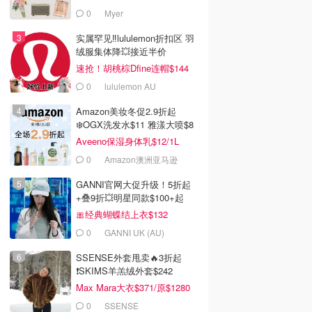
0
Myer
实属罕见‼️lululemon折扣区 羽
绒服集体降💥接近半价
速抢！胡桃棕Dfine连帽$144
0
lululemon AU
Amazon美妆冬促2.9折起
❄️OGX洗发水$11 雅漾大喷$8
Aveeno保湿身体乳$12/1L
0
Amazon澳洲亚马逊
GANNI官网大促升级！5折起
+叠9折💥明星同款$100+起
🎀经典蝴蝶结上衣$132
0
GANNI UK (AU)
SSENSE外套甩卖🔥3折起
❗SKIMS羊羔绒外套$242
Max Mara大衣$371/原$1280
0
SSENSE