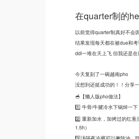
在quarter制的he
以前觉得quarter制真好不
结果发现每天都在被due和考试追
ddl一堆在天上飞 但我还是
今天复刻了一碗越南pho
没想到还挺成功的！！分享一
🥣【懒人版pho做法】
1️⃣ 牛骨/牛腱冷水下锅焯一下
2️⃣ 重新加水，加烤过的红葱
1.5h）
3️⃣汤隔夜冷藏可以撇除油