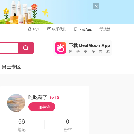
联系我们
澳洲
登录
下载App
🇺🇸
美国
下载 DealMoon App
体验更多精彩
🇨🇳
中国
男士专区
🇨🇦
加拿大
🇬🇧
英国
🇩🇪
德国
吃吃蒜了
10
🇫🇷
加关注
法国
🇮🇹
66
0
意大利
笔记
粉丝
🇦🇺
澳洲