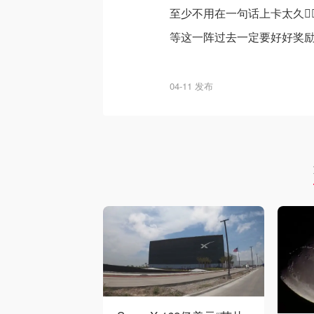
至少不用在一句话上卡太久🙂‍↕
等这一阵过去一定要好好奖
04-11 发布