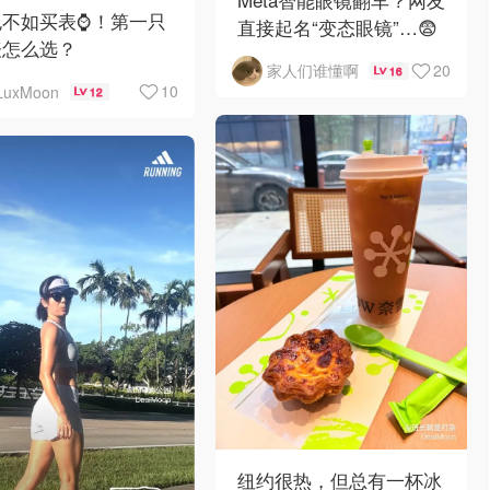
不如买表⌚️！第一只
直接起名“变态眼镜”…😨
表怎么选？
20
家人们谁懂啊
16
10
LuxMoon
12
纽约很热，但总有一杯冰