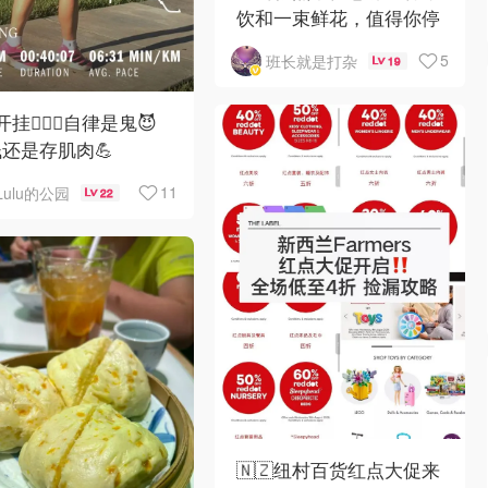
饮和一束鲜花，值得你停
下脚步🌻
5
班长就是打杂
19
挂🏃🏻‍♀️自律是鬼😈
还是存肌肉💪
11
Lulu的公园
22
🇳🇿纽村百货红点大促来