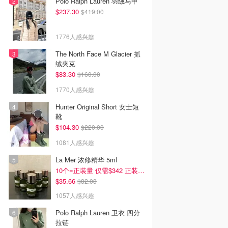
Polo Ralph Lauren 羽绒马甲
$237.30
$419.00
1776人感兴趣
The North Face M Glacier 抓
绒夹克
$83.30
$160.00
1770人感兴趣
Hunter Original Short 女士短
靴
$104.30
$220.00
1081人感兴趣
La Mer 浓修精华 5ml
10个=正装量 仅需$342 正装半价！
$35.66
$82.03
1057人感兴趣
Polo Ralph Lauren 卫衣 四分
拉链