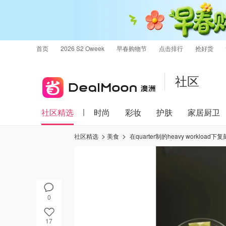
首页
2026 S2 Oweek
早春购物节
点击排行
抢好货
社区
社区精选
时尚
彩妆
护肤
家居厨卫
社区精选
美食
在quarter制的heavy workload下复
0
17