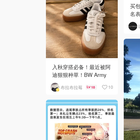
买包
名
入秋穿搭必备！最近被阿
迪狠狠种草！BW Army
和 Sambae 值得拥有！
10
布拉布拉莓
10