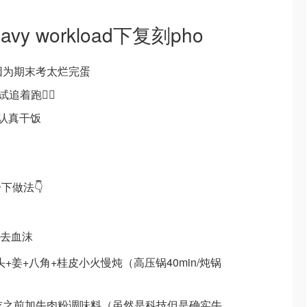
avy workload下复刻pho
会因为期末考太烂完蛋
着跑🙂‍↕️
在认真干饭
下做法👇
 去血沫
头+姜+八角+桂皮小火慢炖（高压锅40min/炖锅
，吃之前加牛肉粉调味料（虽然是科技但是确实牛