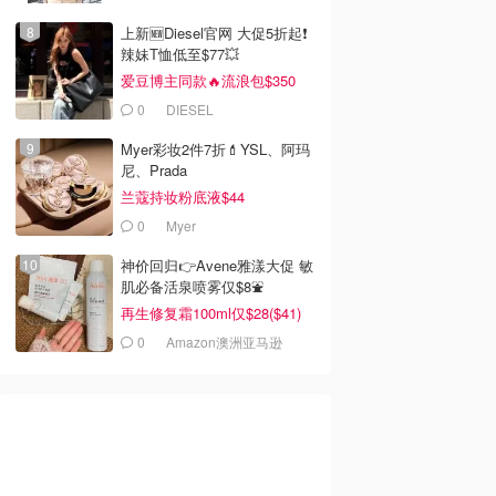
上新🆕Diesel官网 大促5折起❗️
辣妹T恤低至$77💥
爱豆博主同款🔥流浪包$350
0
DIESEL
Myer彩妆2件7折💄YSL、阿玛
尼、Prada
兰蔻持妆粉底液$44
0
Myer
神价回归👉Avene雅漾大促 敏
肌必备活泉喷雾仅$8⛲️
再生修复霜100ml仅$28($41)
0
Amazon澳洲亚马逊