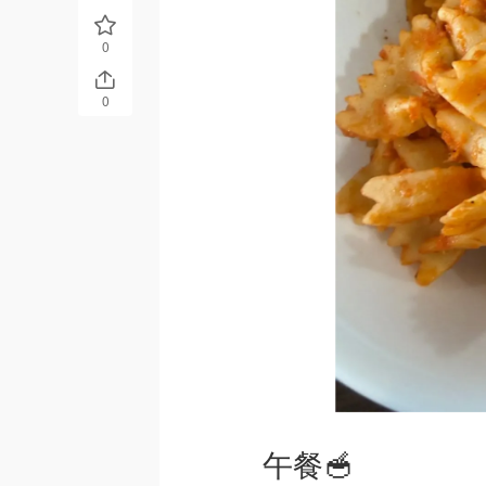
0
0
午餐🥣