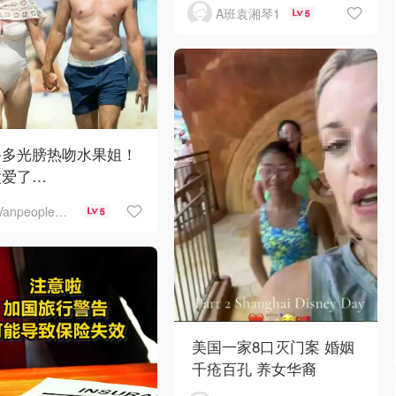
A班袁湘琴1
5
鲁多光膀热吻水果姐！
太爱了…
Vanpeople人在温哥华
5
美国一家8口灭门案 婚姻
千疮百孔 养女华裔