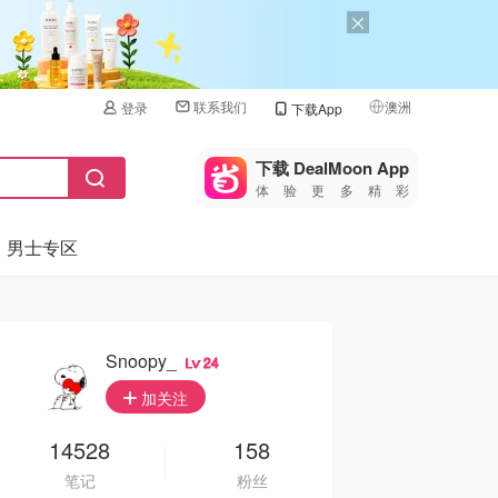
联系我们
澳洲
登录
下载App
🇺🇸
美国
下载 DealMoon App
体验更多精彩
🇨🇳
中国
男士专区
🇨🇦
加拿大
🇬🇧
英国
🇩🇪
德国
Snoopy_
24
🇫🇷
加关注
法国
🇮🇹
14528
158
意大利
笔记
粉丝
🇦🇺
澳洲