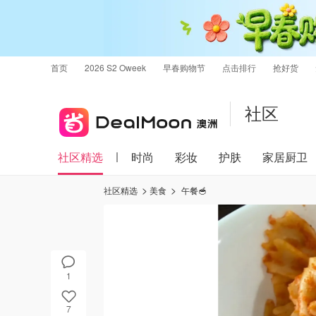
首页
2026 S2 Oweek
早春购物节
点击排行
抢好货
社区
社区精选
时尚
彩妆
护肤
家居厨卫
社区精选
美食
午餐🥣
1
7