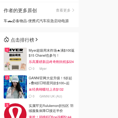
作者的更多原创
查看更多
🇳🇿
新西兰
车🛻必备物品-便携式汽车应急启动电源
点击排行榜
Myer超级周末炸场🔥满$100返
$15 Chanel也参与！
乐高重磅新品咚奇刚街机$224
0
Myer
GANNI官网大促升级！5折起
+叠9折💥明星同款$100+起
🎀经典蝴蝶结上衣$132
0
GANNI UK (AU)
实属罕见‼️lululemon折扣区 羽
绒服集体降💥接近半价
速抢！胡桃棕Dfine连帽$144