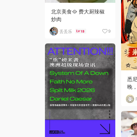
北京美食🥘 费大厨辣椒
炒肉
9
丢丢乐
13
悉
晚，