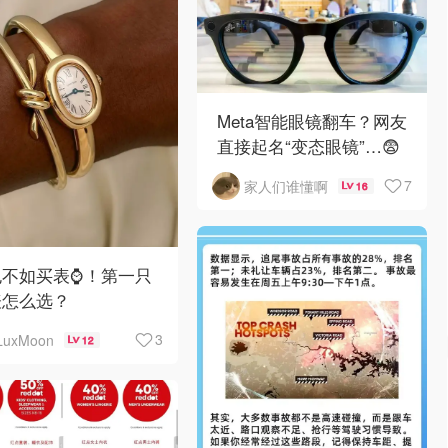
Meta智能眼镜翻车？网友
直接起名“变态眼镜”…😨
7
家人们谁懂啊
16
不如买表⌚️！第一只
表怎么选？
3
LuxMoon
12