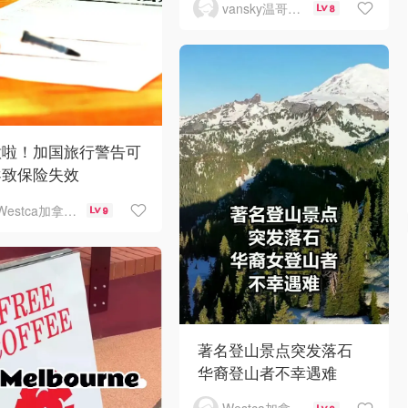
vansky温哥华天空
8
意啦！加国旅行警告可
导致保险失效
Westca加拿大生活
9
著名登山景点突发落石
华裔登山者不幸遇难