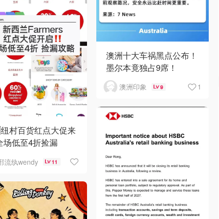
澳洲十大车祸黑点公布！
墨尔本竟独占9席！
1
澳洲印象
9
🇿纽村百货红点大促来
全场低至4折捡漏
邪流纨wendy
11