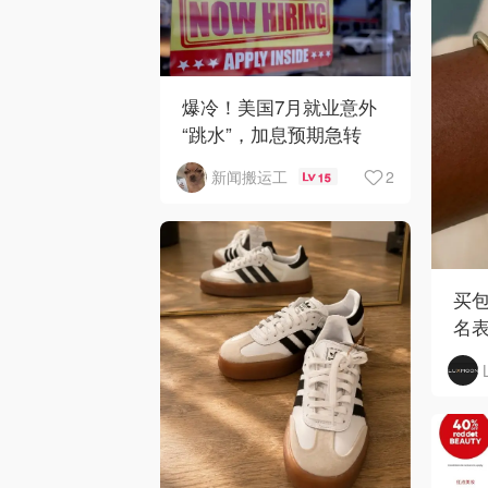
爆冷！美国7月就业意外
“跳水”，加息预期急转
弯！
2
新闻搬运工
15
买包
名