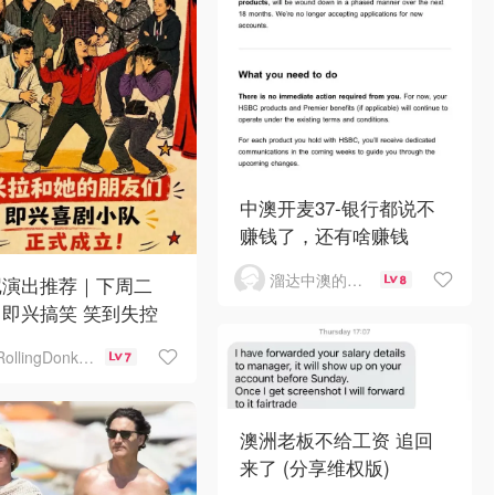
中澳开麦37-银行都说不
赚钱了，还有啥赚钱
溜达中澳的王公子
尼演出推荐｜下周二
8
即兴搞笑 笑到失控
RollingDonkey
7
澳洲老板不给工资 追回
来了 (分享维权版)