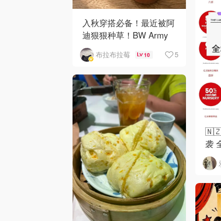
入秋穿搭必备！最近被阿
迪狠狠种草！BW Army
和 Sambae 值得拥有！
5
布拉布拉莓
10
🇳
袭 