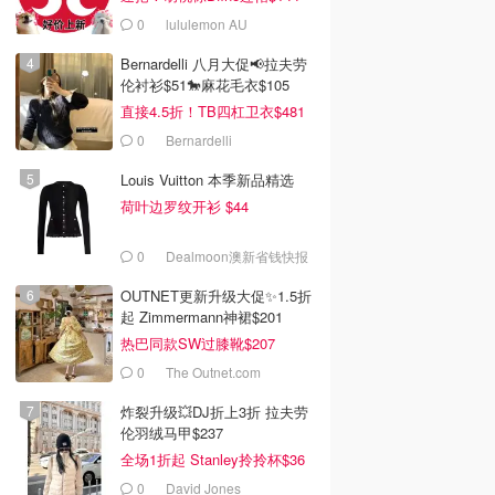
0
lululemon AU
Bernardelli 八月大促📢拉夫劳
伦衬衫$51🐎麻花毛衣$105
直接4.5折！TB四杠卫衣$481
0
Bernardelli
Louis Vuitton 本季新品精选
荷叶边罗纹开衫 $44
0
Dealmoon澳新省钱快报
OUTNET更新升级大促✨1.5折
起 Zimmermann神裙$201
热巴同款SW过膝靴$207
0
The Outnet.com
炸裂升级💥DJ折上3折 拉夫劳
伦羽绒马甲$237
全场1折起 Stanley拎拎杯$36
0
David Jones