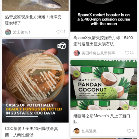
热带虎鲨现身北方海滩！海洋变
暖实锤了
波士顿101
14
SpaceX火箭失控撞击月球！5400
迈时速砸出巨大陨石坑
美国犄角旮旯新鲜事
11
继咖啡之后Maven’s 又上了新口
味
CDC预警！全美23州爆致命真
如果遇见
5
菌，抗药性超强