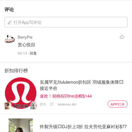
评论
打开App写评论
BerryPie
赏心悦目
04-13
· 回复
折扣排行榜
实属罕见‼️lululemon折扣区 羽绒服集体降💥
接近半价
速抢！胡桃棕Dfine连帽$144
0
lululemon AU
APP打开
炸裂升级💥DJ折上3折 拉夫劳伦亚麻衬衫$77