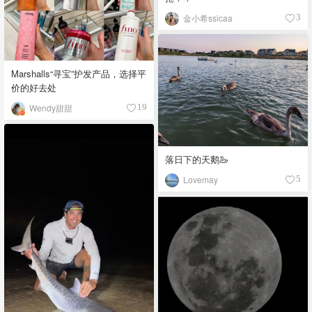
金小希ssicaa
3
Marshalls“寻宝”护发产品，选择平
价的好去处
Wendy甜甜
19
落日下的天鹅🦢
Lovemay
5