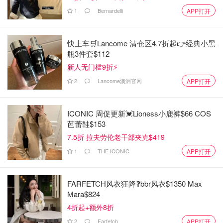
1
Bernardelli
APP打开
快上车🛒Lancome 清仓区4.7折起👉经典小黑
瓶3件套$112
新人无门槛9折⚡️
2
Lancome澳洲官网
APP打开
ICONIC 周促更新💓Lioness小鹿裤$66 COS
芭蕾鞋$153
7.5折 拉夫劳伦老干部夹克$419
1
THE ICONIC
APP打开
FARFETCH风衣狂降❓bbr风衣$1350 Max
Mara$824
4折起+额外8折
2
Farfetch
APP打开