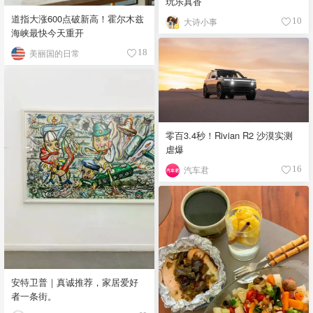
玩乐真香
道指大涨600点破新高！霍尔木兹
大诗小事
10
海峡最快今天重开
美丽国的日常
18
零百3.4秒！Rivian R2 沙漠实测
虐爆
汽车君
16
安特卫普｜真诚推荐，家居爱好
者一条街。