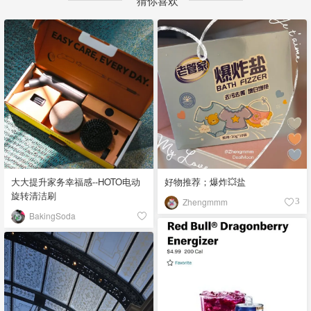
猜你喜欢
大大提升家务幸福感--HOTO电动
好物推荐；爆炸💥盐
旋转清洁刷
Zhengmmm
3
BakingSoda