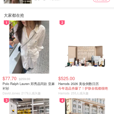
大家都在抢
1
2
$77.70
$525.00
$259.00
Polo Ralph Lauren 郑秀晶同款 亚麻
Harrods 2026 美妆倒数日历
衬衫
今年选品夯爆了！护肤全线都很绝
David Jones
2179人感兴趣
Harrods
255人感兴趣
3
4