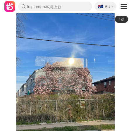
🇦🇺
Sasa美妆护肤3.5折
AU
lululemon本周上新
SSENSE年中3折
FreshBeauty好价汇总
Cettire降价+叠9折
Farfetch折上8折
WWS Coles超市实拍
viagogo二手票捡漏
Myer清仓1折起
The Outnet奢牌1折起
David Jones 3折起
Flannels大牌1折
Perfumes Club护肤1折
AMIRO返校季6.2折
Oweek抽奖送Airpods
Amazon折扣汇总
eToro入金$200送$50
Amazon数码好物
ICONIC本周7.5折
ThedoubleF高奢地板价
Moose Knuckles 6折
丝芙兰5折起
EUFY官网3.7折起
Selenichast首饰2折
Trip机票酒店促销
YSL送5件彩妆礼
Amazon家居好物
BIGBANG巡演开票
David Jones时尚3折
Amazon美妆护肤
雅漾大喷$8
过敏原检测盒$33
伊索独家赠50ml沐浴露
科颜氏送高保湿面霜
SEALIFE海洋馆门票6折
丝塔芙大白罐$16
订阅Newsletter送香薰
Cult Beauty 6.8折
Harrods圣诞日历2.3折
LN-CC奢牌私促3折
d'Alba空姐喷雾$16
EVE LOM套装逆天2折
Bernardelli独家4折
Adore Beauty 6折起
CT圣诞日历
Mytheresa奢品2.7折
2/2