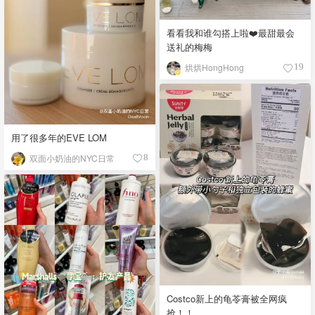
看看我和谁勾搭上啦❤️最甜最会
送礼的梅梅
烘烘HongHong
19
用了很多年的EVE LOM
双面小奶油的NYC日常
8
Costco新上的龟苓膏被全网疯
抢！！