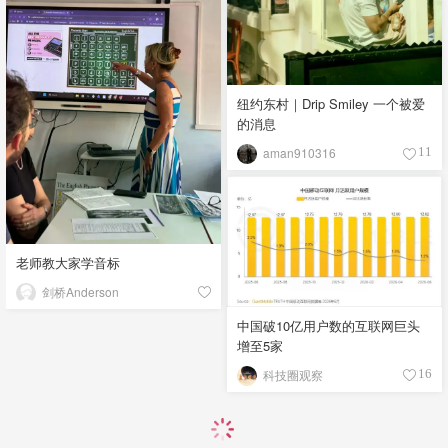
纽约东村｜Drip Smiley 一个被爱
的消息
aman910316
11
老师教大家学音标
剑桥Anderson
中国破10亿用户数的互联网巨头
增至5家
科技圈观察
16