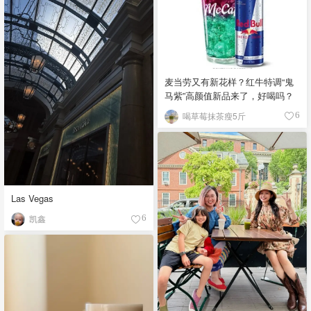
麦当劳又有新花样？红牛特调“鬼
马紫”高颜值新品来了，好喝吗？
喝草莓抹茶瘦5斤
6
Las Vegas
凯鑫
6