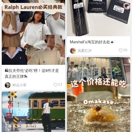
Marshall’s淘宝的好去处🔥
浅夏忆汐
16
🛍️拉夫劳伦“必吃”榜！这8件才是
真正的王牌🏇
种点小草
13