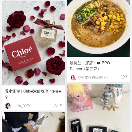
波特兰｜探店：❤️IPPO
Ramen（第三弹）
混干皮强迫症嘴很叼
3
香水测评 | Chloé浓郁玫瑰Intense
🌹
Lucia_YYY
10