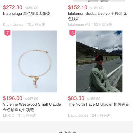
$272.30
$152.10
$650.00
$169.00
Balenciaga 黑色猫眼太阳镜
lululemon Scuba Evolve 全拉链 杂
色浅灰
David Jones
170人感兴趣
lululemon AU
163人感兴趣
7
8
$196.00
$83.30
$447.00
$160.00
Vivienne Westwood Small Claude
The North Face M Glacier 抓绒夹克
金色珍珠别针项链
LN-CC
131人感兴趣
David Jones
124人感兴趣