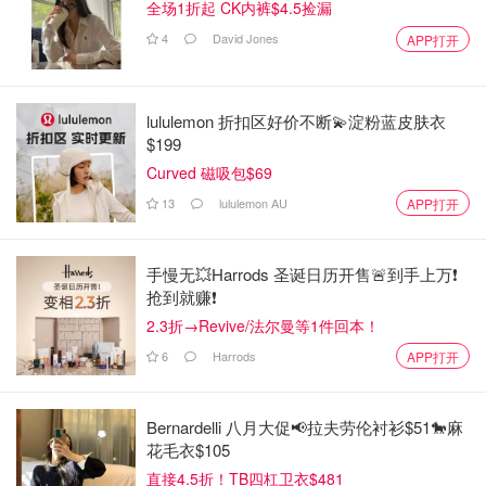
全场1折起 CK内裤$4.5捡漏
4
David Jones
APP打开
lululemon 折扣区好价不断💫淀粉蓝皮肤衣
$199
Curved 磁吸包$69
13
lululemon AU
APP打开
手慢无💥Harrods 圣诞日历开售🚨到手上万❗️
抢到就赚❗️
2.3折→Revive/法尔曼等1件回本！
6
Harrods
APP打开
Bernardelli 八月大促📢拉夫劳伦衬衫$51🐎麻
花毛衣$105
直接4.5折！TB四杠卫衣$481