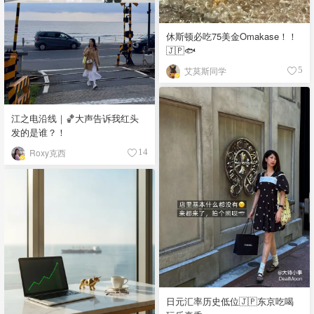
休斯顿必吃75美金Omakase！！
🇯🇵🐟
艾莫斯同学
5
江之电沿线｜🏀大声告诉我红头
发的是谁？！
Roxy克西
14
日元汇率历史低位🇯🇵东京吃喝