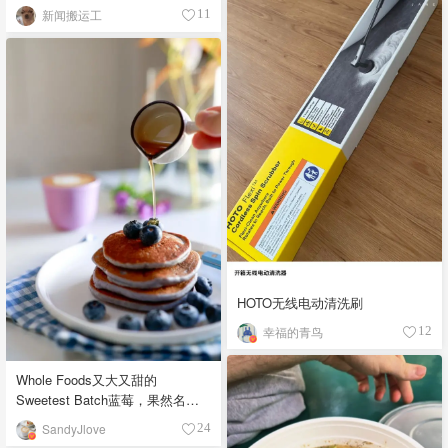
新闻搬运工
11
HOTO无线电动清洗刷
幸福的青鸟
12
Whole Foods又大又甜的
Sweetest Batch蓝莓，果然名副
其实！
SandyJlove
24