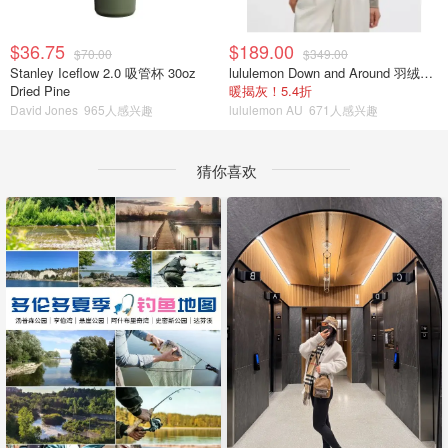
$36.75
$189.00
$70.00
$349.00
Stanley Iceflow 2.0 吸管杯 30oz
lululemon Down and Around 羽绒夹克
Dried Pine
暖揭灰！5.4折
David Jones
965人感兴趣
lululemon AU
671人感兴趣
猜你喜欢