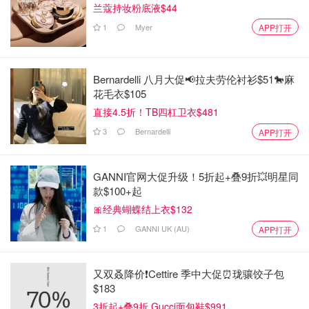
兰蔻持妆粉底液$44
1
Myer
APP打开
Bernardelli 八月大促📢拉夫劳伦衬衫$51🐎麻
花毛衣$105
直接4.5折！TB四杠卫衣$481
3
Bernardelli
APP打开
GANNI官网大促升级！5折起+叠9折💥明星同
款$100+起
🎀经典蝴蝶结上衣$132
1
GANNI UK (AU)
APP打开
又双叒降价❗️Cettire 季中大促⏰珑骧饺子包
$183
3折起+叠9折 Gucci面包鞋$991