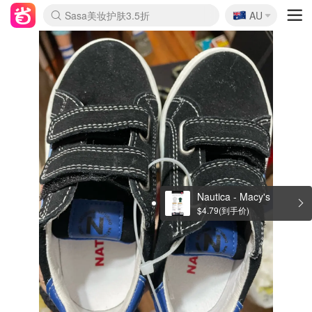
🇦🇺
Sasa美妆护肤3.5折
AU
lululemon折扣上新
SSENSE年中2.5折
FreshBeauty好价汇总
Cettire降价+叠9折
WWS Coles超市实拍
viagogo二手票捡漏
Myer超级周末
The Outnet奢牌1折起
David Jones 3折起
Flannels大牌1折
Perfumes Club护肤1折
AMIRO面罩$251
Amazon折扣汇总
eToro入金$200送$50
Amazon数码好物
ICONIC本周7.5折
ThedoubleF高奢地板价
Moose Knuckles 6折
丝芙兰5折起
EUFY摄像头$98
Selenichast首饰2折
Trip机票酒店促销
YSL送5件彩妆礼
Amazon家居好物
Amazon美妆护肤
雅漾大喷$8
过敏原检测盒$33
伊索独家赠50ml沐浴露
科颜氏高保湿面霜$29
SEALIFE海洋馆门票6折
丝塔芙大白罐$16
订阅Newsletter送香薰
Cult Beauty 6.8折
Harrods圣诞日历$525
LN-CC奢牌私促3折
d'Alba空姐喷雾$16
EVE LOM套装£56
Bernardelli独家4折
Adore Beauty 6折起
CT圣诞日历
Mytheresa奢品2.7折
Luxury Escapes 9折
Currentbody美容仪$881
MOON Garden Live
Roborock扫地机$649
Tingo Life水杯$24
Valentino官网5折
CR洗护套装$23
修丽可4件套$159
Myer彩妆2件7折
GANNI官网4.5折
Stylevana韩妆4折
Tessabit高奢8.5折
OGX洗发水$11
Amazon阿德莱德次日达
卡诗8.5折+赠礼
Philips Hue灯具8折
Nautica - Macy's
$4.79(到手价)