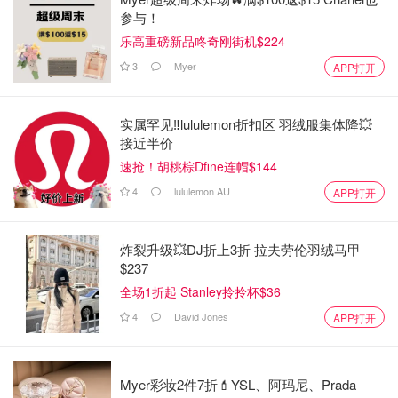
参与！
乐高重磅新品咚奇刚街机$224
3
Myer
APP打开
实属罕见‼️lululemon折扣区 羽绒服集体降💥
接近半价
速抢！胡桃棕Dfine连帽$144
4
lululemon AU
APP打开
炸裂升级💥DJ折上3折 拉夫劳伦羽绒马甲
$237
全场1折起 Stanley拎拎杯$36
4
David Jones
APP打开
Myer彩妆2件7折💄YSL、阿玛尼、Prada