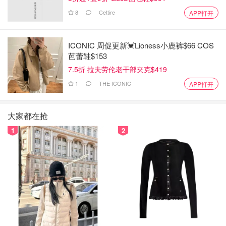
8
Cettire
APP打开
ICONIC 周促更新💓Lioness小鹿裤$66 COS
芭蕾鞋$153
7.5折 拉夫劳伦老干部夹克$419
1
THE ICONIC
APP打开
大家都在抢
1
2