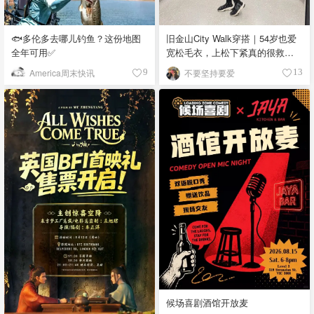
🐟多伦多去哪儿钓鱼？这份地图
旧金山City Walk穿搭｜54岁也爱
全年可用✅
宽松毛衣，上松下紧真的很救比
例
America周末快讯
不要坚持要爱
9
13
候场喜剧酒馆开放麦