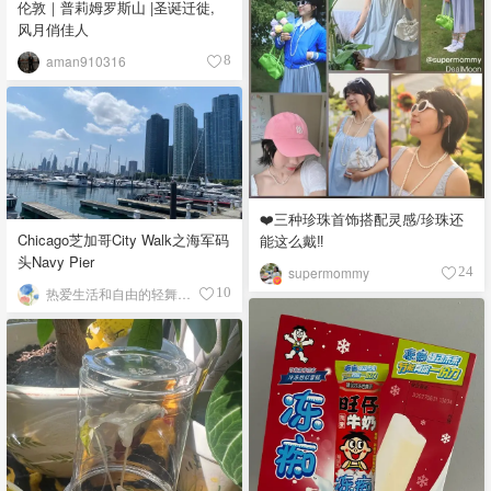
伦敦｜普莉姆罗斯山 |圣诞迁徙,
风月俏佳人
aman910316
8
❤️三种珍珠首饰搭配灵感/珍珠还
Chicago芝加哥City Walk之海军码
能这么戴‼️
头Navy Pier
supermommy
24
热爱生活和自由的轻舞飞扬
10