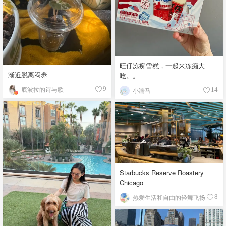
旺仔冻痴雪糕，一起来冻痴大
渐近脱离闷养
吃。。
底波拉的诗与歌
9
小濡马
14
Starbucks Reserve Roastery
Chicago
热爱生活和自由的轻舞飞扬
8