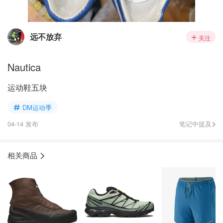
远不放弃
关注
Nautica
运动鞋五块
DM运动季
04-14 发布
笔记中提及
相关商品