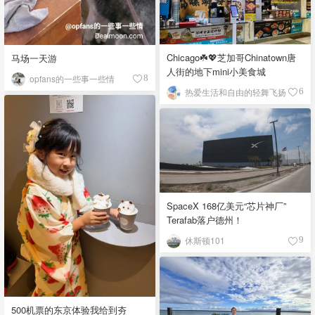
Chicago☘️💖芝加哥Chinatown唐
马场一天游
人街的地下mini小美食城
opfans的一些事一些情
8
热爱生活和自由的轻舞飞扬
6
SpaceX 168亿美元“芯片神厂”
Terafab落户德州！
休斯顿101
9
500机票的东京体验我给到夯