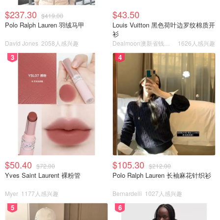
$237.30
$43.50
$419.00
Polo Ralph Lauren 羽绒马甲
Louis Vuitton 黑色荷叶边罗纹棉质开
衫
David Jones
2058人感兴趣
Dealmoon澳新省钱快报
1626人感兴趣
3
4
$50.40
$105.30
$72.00
$212.00
Yves Saint Laurent 裸粉管
Polo Ralph Lauren 长袖麻花针织衫
Myer
1177人感兴趣
Bernardelli
1027人感兴趣
5
6