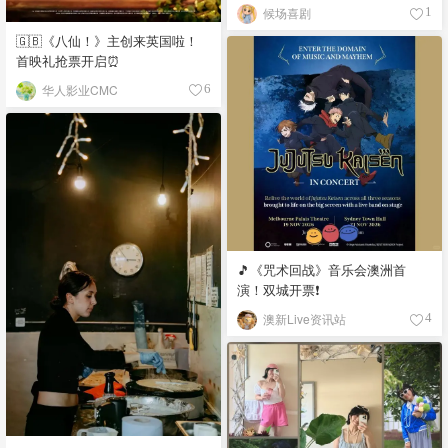
候场喜剧
1
🇬🇧《八仙！》主创来英国啦！
首映礼抢票开启⏰
华人影业CMC
6
🎵《咒术回战》音乐会澳洲首
演！双城开票❗️
澳新Live资讯站
4