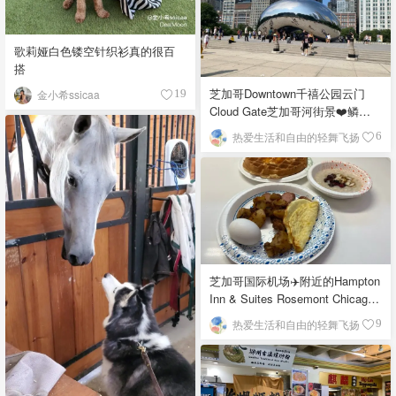
歌莉娅白色镂空针织衫真的很百
搭
芝加哥Downtown千禧公园云门
金小希ssicaa
19
Cloud Gate芝加哥河街景❤️鳞次
栉比的高楼
热爱生活和自由的轻舞飞扬
6
芝加哥国际机场✈️附近的Hampton
Inn & Suites Rosemont Chicago
O'Hare自助早餐
热爱生活和自由的轻舞飞扬
9