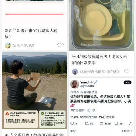
新西兰即将迎来“跨代财富大转
移”！
新西兰发现君
2
平凡到极致就是高级！德国女画
家的日常美学
鸡妹报喜法国实用信息版
1
☀️ 安全观日食！教你DIY简易投影