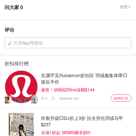
问大家
0
全部
评论
打开App写评论
折扣排行榜
实属罕见‼️lululemon折扣区 羽绒服集体降💥
接近半价
速抢！胡桃棕Dfine连帽$144
4
lululemon AU
APP打开
炸裂升级💥DJ折上3折 拉夫劳伦羽绒马甲
$237
全场1折起 SKIMS睡衣$55