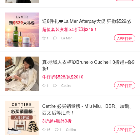
送8件礼❤️La Mer Afterpay大促 狂撒$529💰
超值套装变相5.5折💥$249！
1
La Mer
APP打开
真·老钱人衣柜🧥Brunello Cucinelli 3折起+叠9
折❗️
牛仔裤$528/原$2010
1
Cettire
APP打开
Cettire 必买销量榜 - Miu Miu、BBR、加鹅、
西太后等汇总！
3折起+额外9折
16
4
Cettire
APP打开