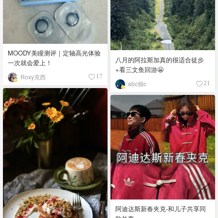
MOODY美瞳测评｜定轴高光体验
八月的阿拉斯加真的很适合徒步
一次就会爱上！
+看三文鱼回游😬
Roxy克西
17
abc個c
21
阿迪达斯新春夹克-和儿子共享同