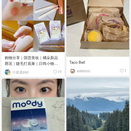
购物分享｜国货美妆｜橘朵新品
Taco Bell
唇泥｜睫毛打底膏｜日韩小物｜
眼线笔｜美甲DIY💅
aabbccc
3
小皮皮pipi
16