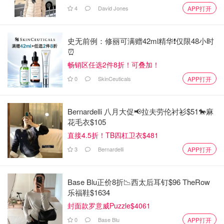
4
David Jones
APP打开
史无前例：修丽可满赠42ml精华❗️仅限48小时
⏰️
畅销区任选2件8折！可叠加！
0
SkinCeuticals
APP打开
Bernardelli 八月大促📢拉夫劳伦衬衫$51🐎麻
花毛衣$105
直接4.5折！TB四杠卫衣$481
3
Bernardelli
APP打开
Base Blu正价8折📉西太后耳钉$96 TheRow
乐福鞋$1634
封面款罗意威Puzzle$4061
0
Base Blu
APP打开