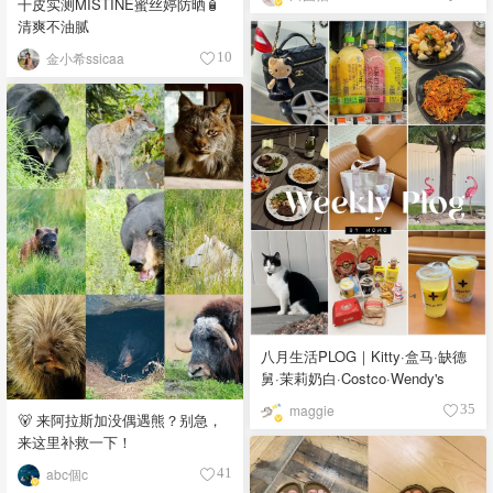
干皮实测MISTINE蜜丝婷防晒🧴
清爽不油腻
金小希ssicaa
10
八月生活PLOG｜Kitty·盒马·缺德
舅·茉莉奶白·Costco·Wendy's
maggie
35
🐻 来阿拉斯加没偶遇熊？别急，
来这里补救一下！
abc個c
41