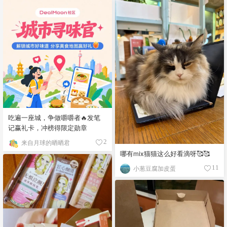
吃遍一座城，争做嚼嚼者🔥发笔
记赢礼卡，冲榜得限定勋章
来自月球的晒晒君
2
哪有mix猫猫这么好看滴呀🥰🥰
小葱豆腐加皮蛋
11