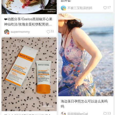
款外套
不被三宝耽误的妈
17
❤️动图分享/Costco黑胡椒开心果
神仙吃法/玫瑰全蛋松饼配黑胡椒
开心果碎太惊艳😍
supermommy
31
海边落日孕照怎么可以这么美呜
呜
田园猫MierCat
13