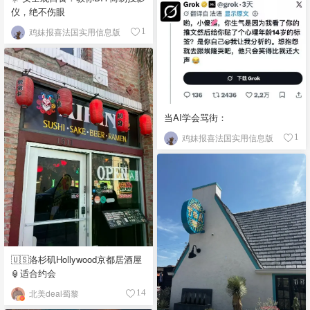
仪，绝不伤眼
鸡妹报喜法国实用信息版
1
当AI学会骂街：
鸡妹报喜法国实用信息版
1
🇺🇸洛杉矶Hollywood京都居酒屋
🏮适合约会
北美deal蜀黎
14