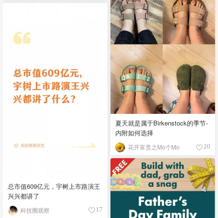
夏天就是属于Birkenstock的季节-
内附如何选择
花开富贵之Mo个Mo
20
总市值609亿元，宇树上市路演王
兴兴都讲了
科技圈观察
17