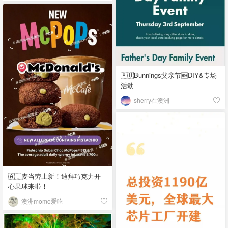
🇦🇺Bunnings父亲节🆓DIY&专场
活动
sherry在澳洲
🇦🇺麦当劳上新！迪拜巧克力开
心果球来啦！
澳洲momo爱吃