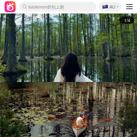
🇦🇺
Sasa美妆护肤3.5折
AU
lululemon折扣上新
SSENSE年中2.5折
FreshBeauty好价汇总
Cettire降价+叠9折
WWS Coles超市实拍
viagogo二手票捡漏
Myer折扣汇总
The Outnet奢牌1折起
David Jones 3折起
Flannels大牌1折
Perfumes Club护肤1折
AMIRO面罩$251
Amazon折扣汇总
eToro入金$200送$50
Amazon数码好物
ICONIC本周7.5折
ThedoubleF高奢地板价
Moose Knuckles 6折
EUFY摄像头$98
Selenichast首饰2折
Trip机票酒店促销
YSL送5件彩妆礼
Amazon家居好物
Amazon美妆护肤
雅漾大喷$8
过敏原检测盒$33
科颜氏高保湿面霜$29
SEALIFE海洋馆门票6折
丝塔芙大白罐$16
订阅Newsletter送香薰
Cult Beauty 6.8折
Harrods圣诞日历$525
LN-CC奢牌私促3折
d'Alba空姐喷雾$16
EVE LOM套装£56
Bernardelli独家4折
Adore Beauty 6折起
CT圣诞日历
Mytheresa奢品2.7折
Luxury Escapes 9折
Currentbody美容仪$881
MOON Garden Live
Roborock扫地机$649
Valentino官网5折
CR洗护套装$23
修丽可4件套$159
GANNI官网4.5折
Stylevana韩妆4折
Tessabit高奢8.5折
OGX洗发水$11
Amazon阿德莱德次日达
卡诗8.5折+赠礼
Philips Hue灯具8折
La Mer送8件礼值$529
2/4