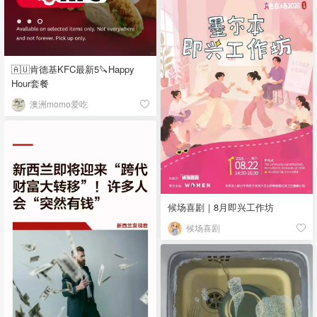
🇦🇺肯德基KFC最新5🔪Happy
Hour套餐
澳洲momo爱吃
候场喜剧｜8月即兴工作坊
候场喜剧