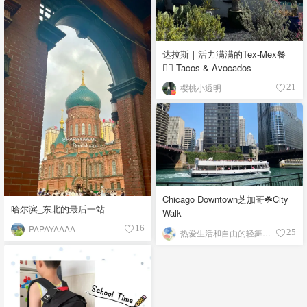
达拉斯｜活力满满的Tex-Mex餐
👉🏼 Tacos & Avocados
樱桃小透明
21
Chicago Downtown芝加哥☘️City
哈尔滨_东北的最后一站
Walk
PAPAYAAAA
16
热爱生活和自由的轻舞飞扬
25