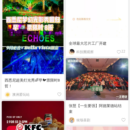
全球最大芯片工厂开建
科技圈观察
22
西悉尼超美灯光秀🌈早🐦票限时8
哲！
澳洲爱玩站
张慧【一生要强】阿德莱德站结
束
候场喜剧