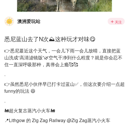
澳洲爱玩站
关注
悉尼蓝山去了N次⛰️这种玩才对味😋
👉悉尼蕞近这个天气，一会儿下雨一会儿放晴，直接把蓝
山洗成“高清滤镜版”🌿空气干净到什么程度？就是你会忍不
住一直深呼吸那种，真🉐会上瘾🥰🥰
.
👉虽然悉尼小伙伴早已打卡过蓝山✅，但这次要介绍一点超
funny的玩法 😄
.
🚂超火复古蒸汽小火车🚂
📍Lithgow 的 Zig Zag Railway @Zig Zag蒸汽小火车