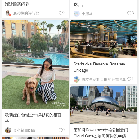
渐近脱离闷养
吃。。
底波拉的诗与歌
2
小濡马
3
Starbucks Reserve Roastery
Chicago
热爱生活和自由的轻舞飞扬
1
歌莉娅白色镂空针织衫真的很百
搭
芝加哥Downtown千禧公园云门
金小希ssicaa
7
Cloud Gate芝加哥河街景❤️鳞次