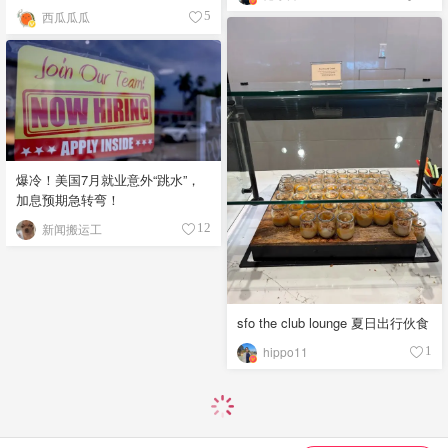
西瓜瓜瓜
5
爆冷！美国7月就业意外“跳水”，
加息预期急转弯！
新闻搬运工
12
sfo the club lounge 夏日出行伙食
hippo11
1