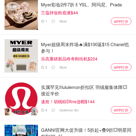
Myer彩妆2件7折💄YSL、阿玛尼、Prada
兰蔻持妆粉底液$44
1
Myer
APP打开
Myer超级周末炸场🔥满$100返$15 Chanel也
参与！
乐高重磅新品咚奇刚街机$224
3
Myer
APP打开
实属罕见‼️lululemon折扣区 羽绒服集体降💥
接近半价
速抢！胡桃棕Dfine连帽$144
4
lululemon AU
APP打开
GANNI官网大促升级！5折起+叠9折💥明星同