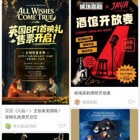
候场喜剧酒馆开放麦
候场喜剧
1
🇬🇧《八仙！》主创来英国啦！
首映礼抢票开启⏰
华人影业CMC
5