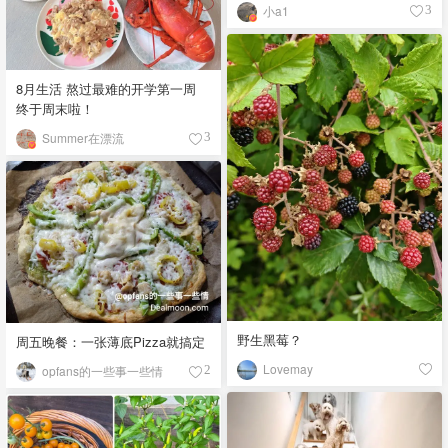
小a1
3
8月生活 熬过最难的开学第一周
终于周末啦！
Summer在漂流
3
野生黑莓？
周五晚餐：一张薄底Pizza就搞定
Lovemay
opfans的一些事一些情
2