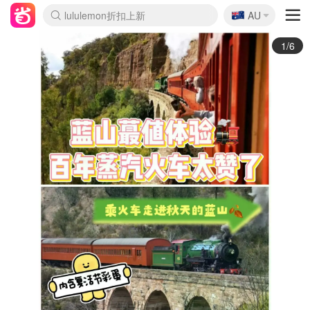
🇦🇺
Sasa美妆护肤3.5折
AU
lululemon折扣上新
SSENSE年中2.5折
FreshBeauty好价汇总
Cettire降价+叠9折
WWS Coles超市实拍
viagogo二手票捡漏
Myer超级周末
The Outnet奢牌1折起
David Jones 3折起
Flannels大牌1折
Perfumes Club护肤1折
AMIRO面罩$251
Amazon折扣汇总
eToro入金$200送$50
Amazon数码好物
ICONIC本周7.5折
ThedoubleF高奢地板价
Moose Knuckles 6折
丝芙兰5折起
EUFY摄像头$98
Selenichast首饰2折
Trip机票酒店促销
YSL送5件彩妆礼
Amazon家居好物
Amazon美妆护肤
雅漾大喷$8
过敏原检测盒$33
伊索独家赠50ml沐浴露
科颜氏高保湿面霜$29
SEALIFE海洋馆门票6折
丝塔芙大白罐$16
订阅Newsletter送香薰
Cult Beauty 6.8折
Harrods圣诞日历$525
LN-CC奢牌私促3折
d'Alba空姐喷雾$16
EVE LOM套装£56
Bernardelli独家4折
Adore Beauty 6折起
CT圣诞日历
Mytheresa奢品2.7折
Luxury Escapes 9折
Currentbody美容仪$881
MOON Garden Live
Roborock扫地机$649
Tingo Life水杯$24
Valentino官网5折
CR洗护套装$23
修丽可4件套$159
Myer彩妆2件7折
GANNI官网4.5折
Stylevana韩妆4折
Tessabit高奢8.5折
OGX洗发水$11
Amazon阿德莱德次日达
卡诗8.5折+赠礼
Philips Hue灯具8折
2/6