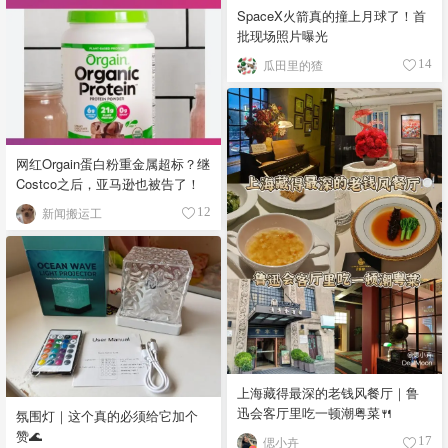
SpaceX火箭真的撞上月球了！首
批现场照片曝光
瓜田里的猹
14
网红Orgain蛋白粉重金属超标？继
Costco之后，亚马逊也被告了！
新闻搬运工
12
上海藏得最深的老钱风餐厅｜鲁
迅会客厅里吃一顿潮粤菜🍴
氛围灯｜这个真的必须给它加个
赞🌊
偲小卉
17