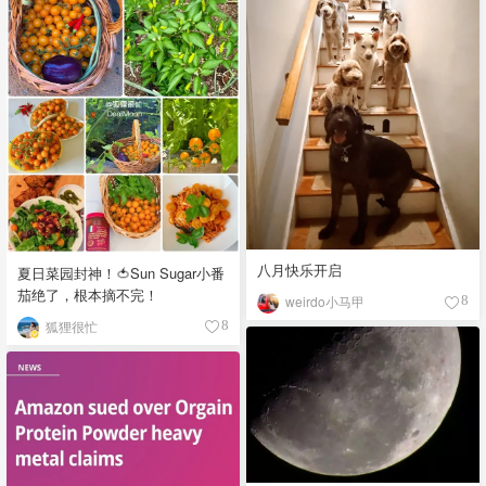
八月快乐开启
夏日菜园封神！🍅Sun Sugar小番
茄绝了，根本摘不完！
weirdo小马甲
8
狐狸很忙
8