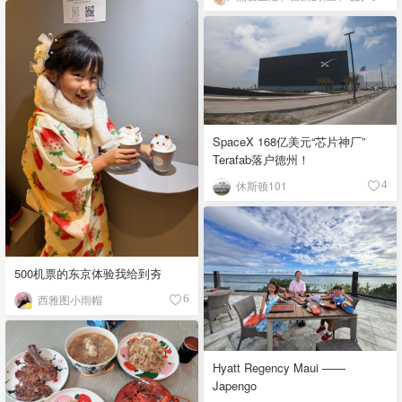
SpaceX 168亿美元“芯片神厂”
Terafab落户德州！
休斯顿101
4
500机票的东京体验我给到夯
西雅图小雨帽
6
Hyatt Regency Maui ——
Japengo