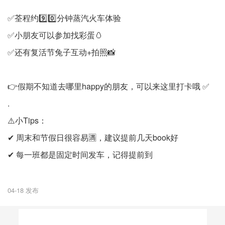
✅荃程约9️⃣0️⃣分钟蒸汽火车体验
✅小朋友可以参加找彩蛋🥚
✅还有复活节兔子互动+拍照📸
👉假期不知道去哪里happy的朋友，可以来这里打卡哦 ✅
.
⚠️小Tips：
✔ 周末和节假日很容易🈵，建议提前几天book好
✔ 每一班都是固定时间发车，记得提前到
04-18 发布