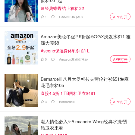
款$100+起
🎀经典蝴蝶结上衣$132
1
GANNI UK (AU)
APP打开
Amazon美妆冬促2.9折起❄️OGX洗发水$11 雅
漾大喷$8
Aveeno保湿身体乳$12/1L
0
Amazon澳洲亚马逊
APP打开
Bernardelli 八月大促📢拉夫劳伦衬衫$51🐎麻
花毛衣$105
直接4.5折！TB四杠卫衣$481
3
Bernardelli
APP打开
潮人情侣必入✨Alexander Wang经典水洗/烫
钻卫衣来看