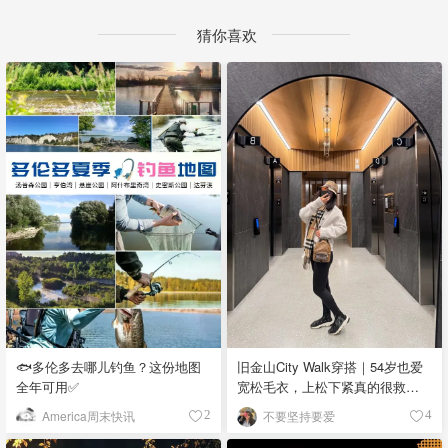
猜你喜欢
🐟多伦多去哪儿钓鱼？这份地图
旧金山City Walk穿搭｜54岁也爱
全年可用✅
宽松毛衣，上松下紧真的很救比
例
America周末快讯
不要坚持要爱
2
4