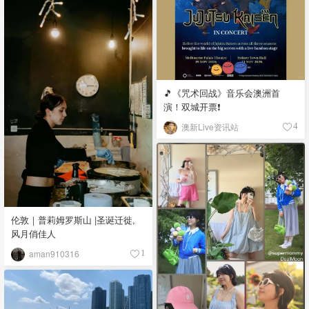
🎵《咒术回战》音乐会澳洲首
演！双城开票❗️
澳新Live资讯站
4
伦敦｜普莉姆罗斯山 |圣诞迁徙,
风月俏佳人
aman910316
1