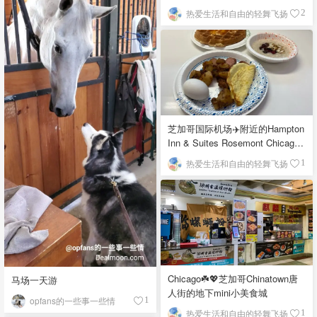
栉比的高楼
热爱生活和自由的轻舞飞扬
2
芝加哥国际机场✈️附近的Hampton
Inn & Suites Rosemont Chicago
O'Hare自助早餐
热爱生活和自由的轻舞飞扬
1
Chicago☘️💖芝加哥Chinatown唐
马场一天游
人街的地下mini小美食城
opfans的一些事一些情
1
热爱生活和自由的轻舞飞扬
1