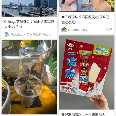
❤️三种珍珠首饰搭配灵感/珍珠还
Chicago芝加哥City Walk之海军码
能这么戴‼️
头Navy Pier
supermommy
9
热爱生活和自由的轻舞飞扬
2
旺仔冻痴雪糕，一起来冻痴大