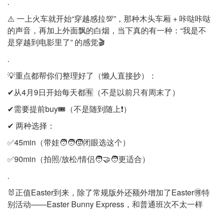
.
⚠️ 一上火车就开始“穿越感拉💯”，那种木头车厢 + 咔哒咔哒
的声音，再加上外面飘的白烟，当下真的有一种：“我是不
是穿越到电影里了” 的感觉🎬
.
💡重点都帮你们整理好了（懒人直接抄）：
✔从4月9日开始每天都🈶（不是以前只有周末了）
✔需要提前buy🎟️（不是随到随上❗）
✔ 两种选择：
✅45min（带娃🧑‍🧑‍🧒闭眼选这个）
✅90min（拍照/放松/情侣🧑‍🤝‍🧑更适合）
.
🐰正值Easter到来，除了常规版外还额外增加了Easter🉐特
别活动——Easter Bunny Express，和普通班次不太一样