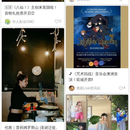
🇬🇧《八仙！》主创来英国啦！
首映礼抢票开启⏰
华人影业CMC
6
🎵《咒术回战》音乐会澳洲首
演！双城开票❗️
澳新Live资讯站
4
伦敦｜普莉姆罗斯山 |圣诞迁徙,