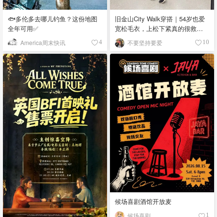
🐟多伦多去哪儿钓鱼？这份地图
旧金山City Walk穿搭｜54岁也爱
全年可用✅
宽松毛衣，上松下紧真的很救比
例
America周末快讯
不要坚持要爱
4
10
候场喜剧酒馆开放麦
候场喜剧
1