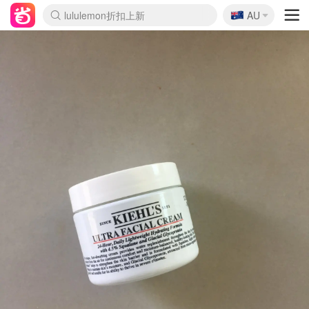
🇦🇺
Sasa美妆护肤3.5折
AU
lululemon折扣上新
SSENSE年中2.5折
FreshBeauty好价汇总
Cettire降价+叠9折
WWS Coles超市实拍
viagogo二手票捡漏
Myer超级周末
The Outnet奢牌1折起
David Jones 3折起
Flannels大牌1折
Perfumes Club护肤1折
AMIRO面罩$251
Amazon折扣汇总
eToro入金$200送$50
Amazon数码好物
ICONIC本周7.5折
ThedoubleF高奢地板价
Moose Knuckles 6折
丝芙兰5折起
EUFY摄像头$98
Selenichast首饰2折
Trip机票酒店促销
YSL送5件彩妆礼
Amazon家居好物
Amazon美妆护肤
雅漾大喷$8
过敏原检测盒$33
伊索独家赠50ml沐浴露
科颜氏高保湿面霜$29
SEALIFE海洋馆门票6折
丝塔芙大白罐$16
订阅Newsletter送香薰
Cult Beauty 6.8折
Harrods圣诞日历$525
LN-CC奢牌私促3折
d'Alba空姐喷雾$16
EVE LOM套装£56
Bernardelli独家4折
Adore Beauty 6折起
CT圣诞日历
Mytheresa奢品2.7折
Luxury Escapes 9折
Currentbody美容仪$881
MOON Garden Live
Roborock扫地机$649
Tingo Life水杯$24
Valentino官网5折
CR洗护套装$23
修丽可4件套$159
Myer彩妆2件7折
GANNI官网4.5折
Stylevana韩妆4折
Tessabit高奢8.5折
OGX洗发水$11
Amazon阿德莱德次日达
卡诗8.5折+赠礼
Philips Hue灯具8折