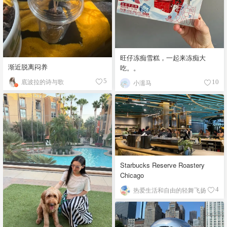
旺仔冻痴雪糕，一起来冻痴大
渐近脱离闷养
吃。。
底波拉的诗与歌
5
小濡马
10
Starbucks Reserve Roastery
Chicago
热爱生活和自由的轻舞飞扬
4