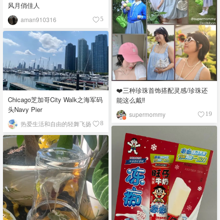
风月俏佳人
aman910316
5
❤️三种珍珠首饰搭配灵感/珍珠还
Chicago芝加哥City Walk之海军码
能这么戴‼️
头Navy Pier
supermommy
19
热爱生活和自由的轻舞飞扬
8