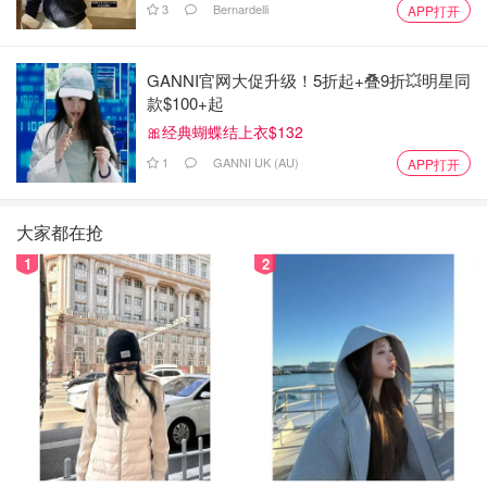
3
Bernardelli
APP打开
GANNI官网大促升级！5折起+叠9折💥明星同
款$100+起
🎀经典蝴蝶结上衣$132
1
GANNI UK (AU)
APP打开
大家都在抢
1
2