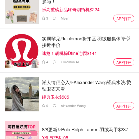
参与！
乐高重磅新品咚奇刚街机$224
3
Myer
APP打开
实属罕见‼️lululemon折扣区 羽绒服集体降💥
接近半价
速抢！胡桃棕Dfine连帽$144
4
lululemon AU
APP打开
潮人情侣必入✨Alexander Wang经典水洗/烫
钻卫衣来看
经典卫衣$505
0
Alexander Wang
APP打开
8/8更新✨Polo Ralph Lauren 羽绒马甲$237
YSL气垫$105