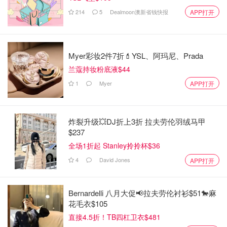
214
5
Dealmoon澳新省钱快报
APP打开
Myer彩妆2件7折💄YSL、阿玛尼、Prada
兰蔻持妆粉底液$44
1
Myer
APP打开
炸裂升级💥DJ折上3折 拉夫劳伦羽绒马甲
$237
全场1折起 Stanley拎拎杯$36
4
David Jones
APP打开
Bernardelli 八月大促📢拉夫劳伦衬衫$51🐎麻
花毛衣$105
直接4.5折！TB四杠卫衣$481