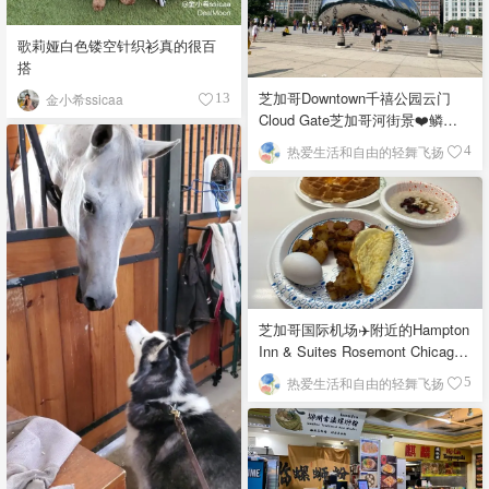
歌莉娅白色镂空针织衫真的很百
搭
芝加哥Downtown千禧公园云门
金小希ssicaa
13
Cloud Gate芝加哥河街景❤️鳞次
栉比的高楼
热爱生活和自由的轻舞飞扬
4
芝加哥国际机场✈️附近的Hampton
Inn & Suites Rosemont Chicago
O'Hare自助早餐
热爱生活和自由的轻舞飞扬
5