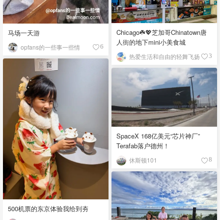
Chicago☘️💖芝加哥Chinatown唐
马场一天游
人街的地下mini小美食城
opfans的一些事一些情
6
热爱生活和自由的轻舞飞扬
3
SpaceX 168亿美元“芯片神厂”
Terafab落户德州！
休斯顿101
8
500机票的东京体验我给到夯