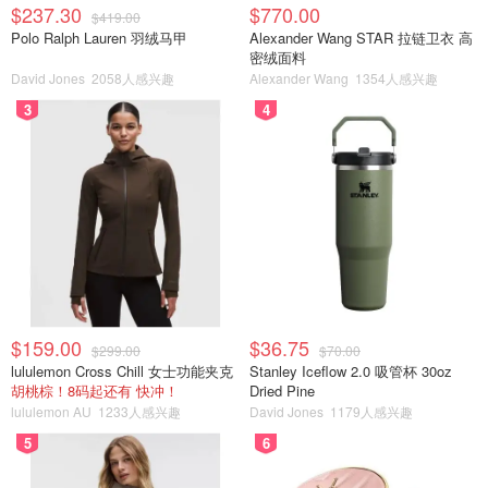
$237.30
$770.00
$419.00
Polo Ralph Lauren 羽绒马甲
Alexander Wang STAR 拉链卫衣 高
密绒面料
David Jones
2058人感兴趣
Alexander Wang
1354人感兴趣
3
4
$159.00
$36.75
$299.00
$70.00
lululemon Cross Chill 女士功能夹克
Stanley Iceflow 2.0 吸管杯 30oz
胡桃棕！8码起还有 快冲！
Dried Pine
lululemon AU
1233人感兴趣
David Jones
1179人感兴趣
5
6