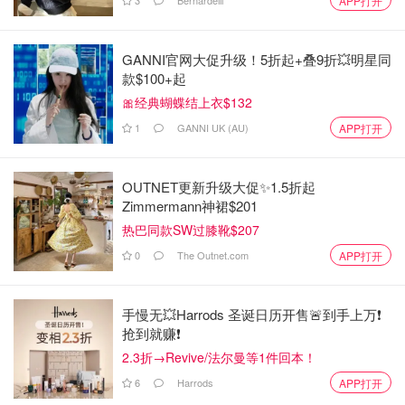
APP打开
GANNI官网大促升级！5折起+叠9折💥明星同
款$100+起
🎀经典蝴蝶结上衣$132
1
GANNI UK (AU)
APP打开
OUTNET更新升级大促✨1.5折起
Zimmermann神裙$201
热巴同款SW过膝靴$207
0
The Outnet.com
APP打开
手慢无💥Harrods 圣诞日历开售🚨到手上万❗️
抢到就赚❗️
2.3折→Revive/法尔曼等1件回本！
6
Harrods
APP打开