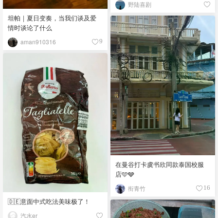
野陆喜剧
坦帕｜夏日变奏，当我们谈及爱
情时谈论了什么
aman910316
9
在曼谷打卡虞书欣同款泰国校服
店🩵🩶
衔青竹
16
🇩🇪意面中式吃法美味极了！
汽水er