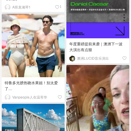
A班袁湘琴1
1
年度重磅提前来袭｜澳洲下一波
大演出有点狠
澳洲LUCID音乐演出
特鲁多光膀热吻水果姐！别太爱
了…
Vanpeople人在温哥华