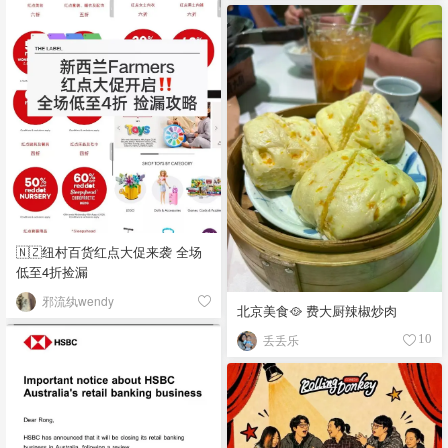
🇳🇿纽村百货红点大促来袭 全场
低至4折捡漏
邪流纨wendy
北京美食🥘 费大厨辣椒炒肉
丢丢乐
10