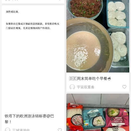
🇩🇪周末简单吃个早餐🥣
宇宙双重奏
铁塔下的欧洲游泳锦标赛@巴
黎！
三城漫游中