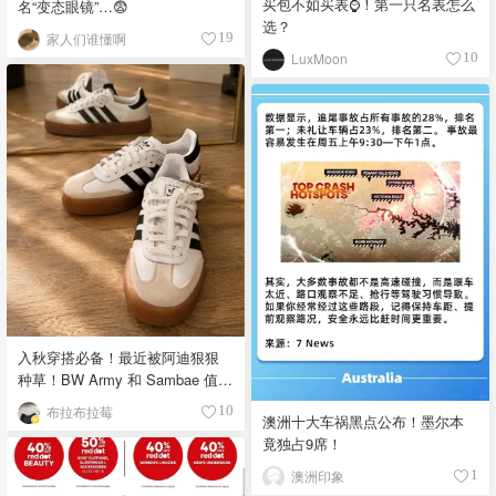
买包不如买表⌚️！第一只名表怎么
名“变态眼镜”…😨
选？
家人们谁懂啊
19
LuxMoon
10
入秋穿搭必备！最近被阿迪狠狠
种草！BW Army 和 Sambae 值得
拥有！
布拉布拉莓
10
澳洲十大车祸黑点公布！墨尔本
竟独占9席！
澳洲印象
1