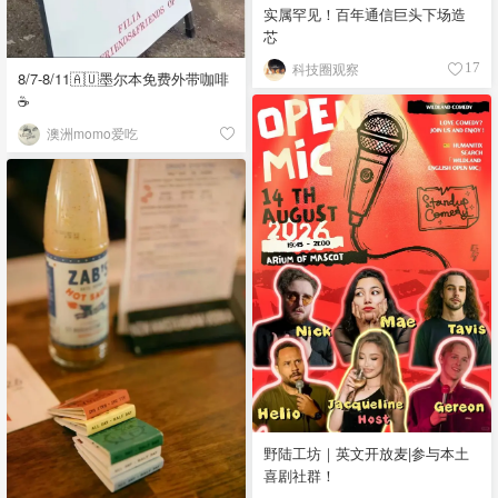
实属罕见！百年通信巨头下场造
芯
科技圈观察
17
8/7-8/11🇦🇺墨尔本免费外带咖啡
☕
澳洲momo爱吃
野陆工坊｜英文开放麦|参与本土
喜剧社群！