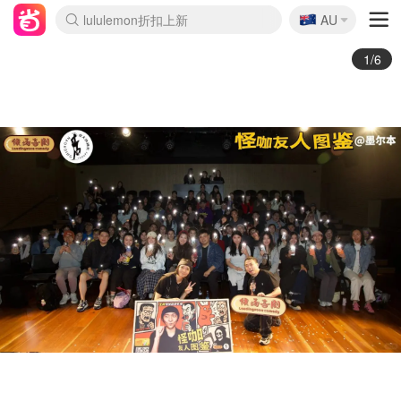
🇦🇺
Sasa美妆护肤3.5折
AU
lululemon折扣上新
SSENSE年中2.5折
FreshBeauty好价汇总
Cettire降价+叠9折
WWS Coles超市实拍
viagogo二手票捡漏
Myer超级周末
The Outnet奢牌1折起
David Jones 3折起
Flannels大牌1折
Perfumes Club护肤1折
AMIRO面罩$251
Amazon折扣汇总
eToro入金$200送$50
Amazon数码好物
ICONIC本周7.5折
ThedoubleF高奢地板价
Moose Knuckles 6折
丝芙兰5折起
EUFY摄像头$98
Selenichast首饰2折
Trip机票酒店促销
YSL送5件彩妆礼
Amazon家居好物
Amazon美妆护肤
雅漾大喷$8
过敏原检测盒$33
伊索独家赠50ml沐浴露
科颜氏高保湿面霜$29
SEALIFE海洋馆门票6折
丝塔芙大白罐$16
订阅Newsletter送香薰
Cult Beauty 6.8折
Harrods圣诞日历$525
LN-CC奢牌私促3折
d'Alba空姐喷雾$16
EVE LOM套装£56
Bernardelli独家4折
Adore Beauty 6折起
CT圣诞日历
Mytheresa奢品2.7折
Luxury Escapes 9折
Currentbody美容仪$881
MOON Garden Live
Roborock扫地机$649
Tingo Life水杯$24
Valentino官网5折
CR洗护套装$23
修丽可4件套$159
Myer彩妆2件7折
GANNI官网4.5折
Stylevana韩妆4折
Tessabit高奢8.5折
OGX洗发水$11
Amazon阿德莱德次日达
卡诗8.5折+赠礼
Philips Hue灯具8折
2/6