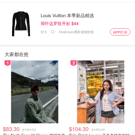
Louis Vuitton 本季新品精选
荷叶边罗纹开衫 $44
0
Dealmoon澳新省钱快报
APP打开
大家都在抢
1
2
$83.30
$104.30
$160.00
$189.00