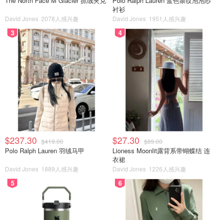
The North Face M Glacier 抓绒夹克
Polo Ralph Lauren 蓝色条纹泡泡纱
衬衫
David Jones
2078人感兴趣
David Jones
1951人感兴趣
3
4
$237.30
$27.30
$419.00
$89.00
Polo Ralph Lauren 羽绒马甲
Lioness Moonlit露背系带蝴蝶结 连
衣裙
David Jones
1889人感兴趣
David Jones
1226人感兴趣
5
6