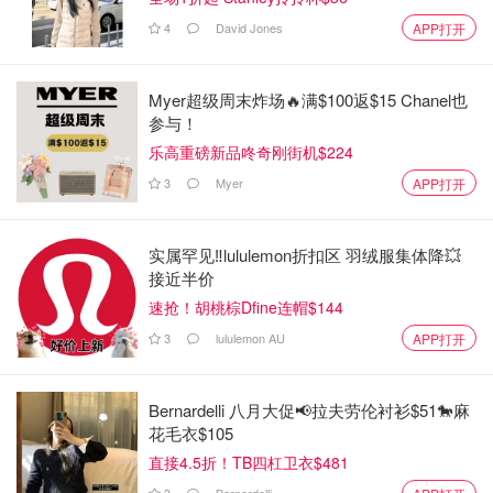
4
David Jones
APP打开
Myer超级周末炸场🔥满$100返$15 Chanel也
参与！
乐高重磅新品咚奇刚街机$224
3
Myer
APP打开
实属罕见‼️lululemon折扣区 羽绒服集体降💥
接近半价
速抢！胡桃棕Dfine连帽$144
3
lululemon AU
APP打开
Bernardelli 八月大促📢拉夫劳伦衬衫$51🐎麻
花毛衣$105
直接4.5折！TB四杠卫衣$481
3
Bernardelli