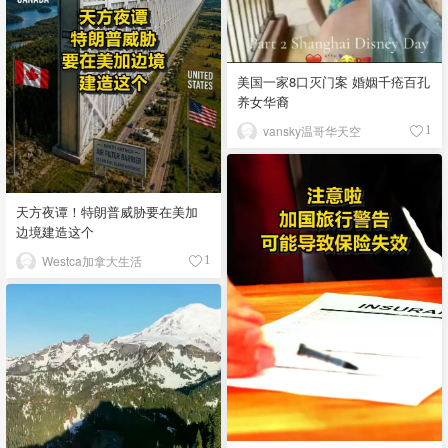
美国一家8口灭门案 婚姻千疮百孔
养女华裔
vansky温哥华天空
1
天方夜谭！特朗普威胁要在美加
边境建造这个
Westca加拿大生活
1