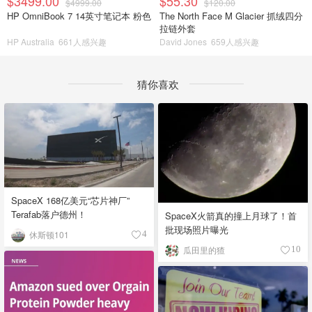
$3499.00
$55.30
$4999.00
$120.00
HP OmniBook 7 14英寸笔记本 粉色
The North Face M Glacier 抓绒四分
拉链外套
HP Australia
661人感兴趣
David Jones
659人感兴趣
猜你喜欢
SpaceX 168亿美元“芯片神厂”
Terafab落户德州！
SpaceX火箭真的撞上月球了！首
批现场照片曝光
休斯顿101
4
瓜田里的猹
10