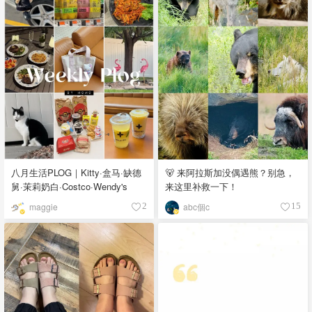
八月生活PLOG｜Kitty·盒马·缺德
🐻 来阿拉斯加没偶遇熊？别急，
舅·茉莉奶白·Costco·Wendy's
来这里补救一下！
maggie
abc個c
2
15