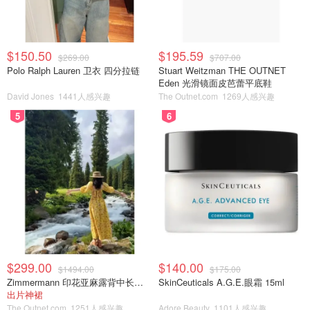
$150.50
$195.59
$269.00
$707.00
Polo Ralph Lauren 卫衣 四分拉链
Stuart Weitzman THE OUTNET
Eden 光滑镜面皮芭蕾平底鞋
David Jones
1441人感兴趣
The Outnet.com
1269人感兴趣
5
6
$299.00
$140.00
$1494.00
$175.00
Zimmermann 印花亚麻露背中长连衣裙
SkinCeuticals A.G.E.眼霜 15ml
出片神裙
The Outnet.com
1251人感兴趣
Adore Beauty
1101人感兴趣