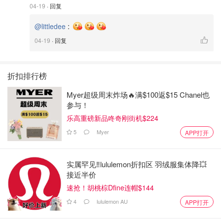
04-19
· 回复
:
@littledee
04-19
· 回复
折扣排行榜
Myer超级周末炸场🔥满$100返$15 Chanel也
参与！
乐高重磅新品咚奇刚街机$224
5
Myer
APP打开
实属罕见‼️lululemon折扣区 羽绒服集体降💥
接近半价
速抢！胡桃棕Dfine连帽$144
4
lululemon AU
APP打开