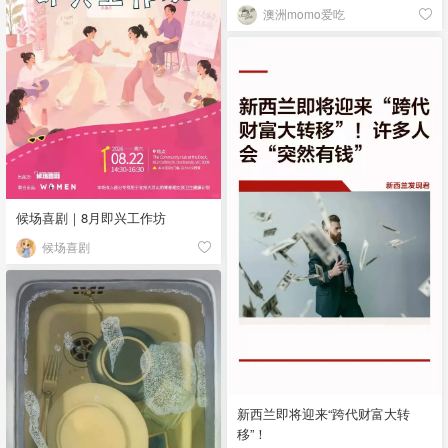
澳洲momo爱吃
候场喜剧｜8月即兴工作坊
候场喜剧
新西兰即将迎来“跨代财富大转
移”！