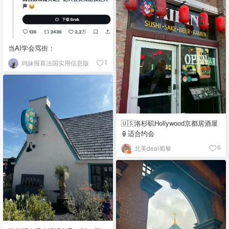
当AI学会骂街：
鸡妹报喜法国实用信息版
1
🇺🇸洛杉矶Hollywood京都居酒屋
🏮适合约会
北美deal蜀黎
6