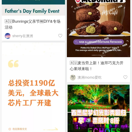
🇦🇺Bunnings父亲节🆓DIY&专场
活动
sherry在澳洲
🇦🇺麦当劳上新！迪拜巧克力开
心果球来啦！
澳洲momo爱吃