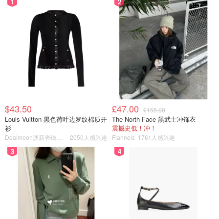
1
2
$43.50
£47.00
£155.00
Louis Vuitton 黑色荷叶边罗纹棉质开
The North Face 黑武士冲锋衣
衫
震撼史低！冲！
Dealmoon澳新省钱快报
2050人感兴趣
Flannels
1761人感兴趣
3
4