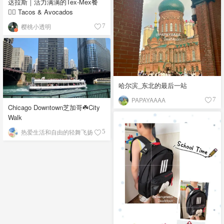
达拉斯｜活力满满的Tex-Mex餐
👉🏼 Tacos & Avocados
樱桃小透明
7
哈尔滨_东北的最后一站
PAPAYAAAA
7
Chicago Downtown芝加哥☘️City
Walk
热爱生活和自由的轻舞飞扬
5