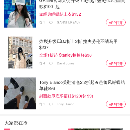
GANNI官网大促升级！5折起+叠9折💥明星同
款$100+起
🎀经典蝴蝶结上衣$132
1
GANNI UK (AU)
APP打开
炸裂升级💥DJ折上3折 拉夫劳伦羽绒马甲
$237
全场1折起 Stanley拎拎杯$36
4
David Jones
APP打开
Tony Bianco美鞋清仓2.2折起🔥芭蕾风蝴蝶结
单鞋$96
封面款厚底乐福鞋$120($199)
1
Tony Bianco
APP打开
大家都在抢