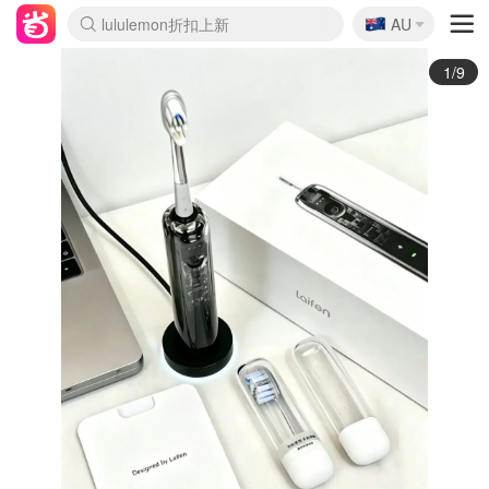
🇦🇺
Sasa美妆护肤3.5折
AU
lululemon折扣上新
SSENSE年中2.5折
FreshBeauty好价汇总
Cettire降价+叠9折
WWS Coles超市实拍
viagogo二手票捡漏
Myer超级周末
The Outnet奢牌1折起
David Jones 3折起
Flannels大牌1折
Perfumes Club护肤1折
AMIRO面罩$251
Amazon折扣汇总
eToro入金$200送$50
Amazon数码好物
ICONIC本周7.5折
ThedoubleF高奢地板价
Moose Knuckles 6折
丝芙兰5折起
EUFY摄像头$98
Selenichast首饰2折
Trip机票酒店促销
YSL送5件彩妆礼
Amazon家居好物
Amazon美妆护肤
雅漾大喷$8
过敏原检测盒$33
伊索独家赠50ml沐浴露
科颜氏高保湿面霜$29
SEALIFE海洋馆门票6折
丝塔芙大白罐$16
订阅Newsletter送香薰
Cult Beauty 6.8折
Harrods圣诞日历$525
LN-CC奢牌私促3折
d'Alba空姐喷雾$16
EVE LOM套装£56
Bernardelli独家4折
Adore Beauty 6折起
CT圣诞日历
Mytheresa奢品2.7折
Luxury Escapes 9折
Currentbody美容仪$881
MOON Garden Live
Roborock扫地机$649
Tingo Life水杯$24
Valentino官网5折
CR洗护套装$23
修丽可4件套$159
Myer彩妆2件7折
GANNI官网4.5折
Stylevana韩妆4折
Tessabit高奢8.5折
OGX洗发水$11
Amazon阿德莱德次日达
卡诗8.5折+赠礼
Philips Hue灯具8折
2/9