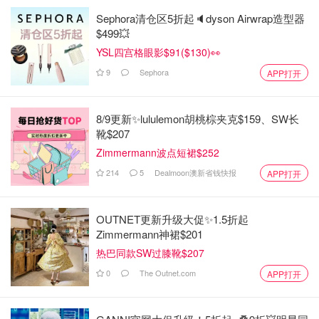
Sephora清仓区5折起🔈dyson Airwrap造型器
$499💥
YSL四宫格眼影$91($130)👀
9
Sephora
APP打开
8/9更新✨lululemon胡桃棕夹克$159、SW长
靴$207
Zimmermann波点短裙$252
214
5
Dealmoon澳新省钱快报
APP打开
OUTNET更新升级大促✨1.5折起
Zimmermann神裙$201
热巴同款SW过膝靴$207
0
The Outnet.com
APP打开