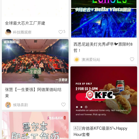
全球最大芯片工厂开建
科技圈观察
5
西悉尼超美灯光秀🌈早🐦票限时8
哲！
澳洲爱玩站
张慧【一生要强】阿德莱德站结
束
候场喜剧
🇦🇺肯德基KFC最新5🔪Happy
Hour套餐