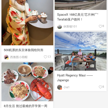
SpaceX 168亿美元“芯片神厂”
Terafab落户德州！
休斯顿101
8
500机票的东京体验我给到夯
西雅图小雨帽
13
Hyatt Regency Maui ——
Japengo
小a1
8
8月生活 熬过最难的开学第一周