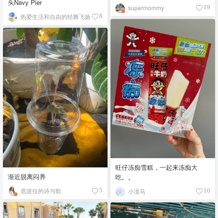
头Navy Pier
supermommy
19
热爱生活和自由的轻舞飞扬
8
旺仔冻痴雪糕，一起来冻痴大
渐近脱离闷养
吃。。
底波拉的诗与歌
5
小濡马
10