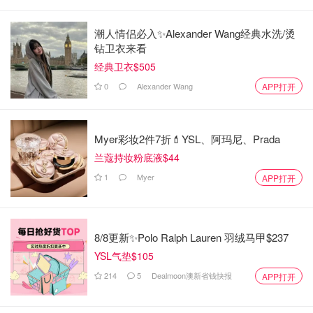
潮人情侣必入✨Alexander Wang经典水洗/烫
钻卫衣来看
经典卫衣$505
0
Alexander Wang
APP打开
Myer彩妆2件7折💄YSL、阿玛尼、Prada
兰蔻持妆粉底液$44
1
Myer
APP打开
8/8更新✨Polo Ralph Lauren 羽绒马甲$237
YSL气垫$105
214
5
Dealmoon澳新省钱快报
APP打开