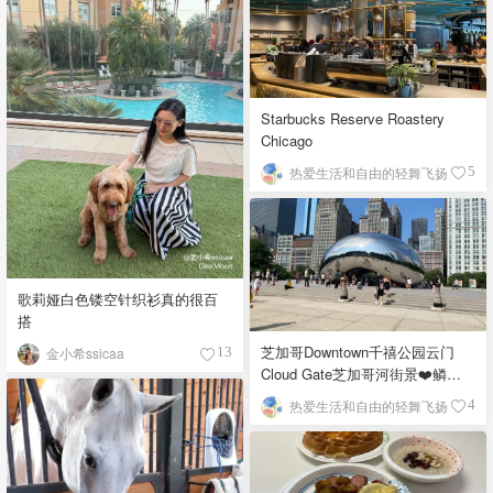
Starbucks Reserve Roastery
Chicago
热爱生活和自由的轻舞飞扬
5
歌莉娅白色镂空针织衫真的很百
搭
芝加哥Downtown千禧公园云门
金小希ssicaa
13
Cloud Gate芝加哥河街景❤️鳞次
栉比的高楼
热爱生活和自由的轻舞飞扬
4