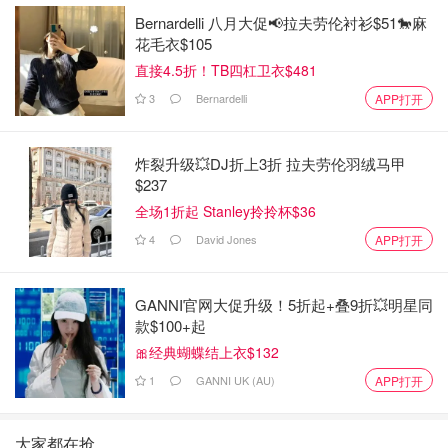
Bernardelli 八月大促📢拉夫劳伦衬衫$51🐎麻
花毛衣$105
直接4.5折！TB四杠卫衣$481
3
Bernardelli
APP打开
炸裂升级💥DJ折上3折 拉夫劳伦羽绒马甲
$237
全场1折起 Stanley拎拎杯$36
4
David Jones
APP打开
GANNI官网大促升级！5折起+叠9折💥明星同
款$100+起
🎀经典蝴蝶结上衣$132
1
GANNI UK (AU)
APP打开
大家都在抢