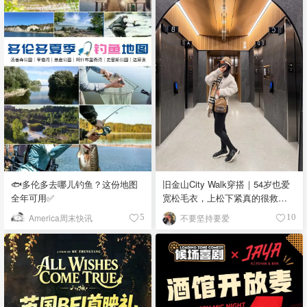
🐟多伦多去哪儿钓鱼？这份地图
旧金山City Walk穿搭｜54岁也爱
全年可用✅
宽松毛衣，上松下紧真的很救比
例
America周末快讯
不要坚持要爱
5
10