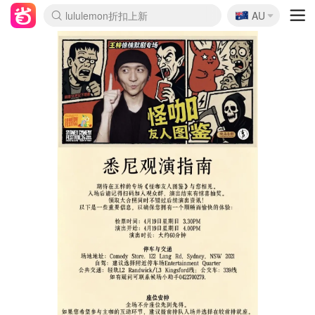
🇦🇺
Sasa美妆护肤3.5折
AU
lululemon折扣上新
SSENSE年中2.5折
FreshBeauty好价汇总
Cettire降价+叠9折
WWS Coles超市实拍
viagogo二手票捡漏
Myer超级周末
The Outnet奢牌1折起
David Jones 3折起
Flannels大牌1折
Perfumes Club护肤1折
AMIRO面罩$251
Amazon折扣汇总
eToro入金$200送$50
Amazon数码好物
ICONIC本周7.5折
ThedoubleF高奢地板价
Moose Knuckles 6折
丝芙兰5折起
EUFY摄像头$98
Selenichast首饰2折
Trip机票酒店促销
YSL送5件彩妆礼
Amazon家居好物
Amazon美妆护肤
雅漾大喷$8
过敏原检测盒$33
伊索独家赠50ml沐浴露
科颜氏高保湿面霜$29
SEALIFE海洋馆门票6折
丝塔芙大白罐$16
订阅Newsletter送香薰
Cult Beauty 6.8折
Harrods圣诞日历$525
LN-CC奢牌私促3折
d'Alba空姐喷雾$16
EVE LOM套装£56
Bernardelli独家4折
Adore Beauty 6折起
CT圣诞日历
Mytheresa奢品2.7折
Luxury Escapes 9折
Currentbody美容仪$881
MOON Garden Live
Roborock扫地机$649
Tingo Life水杯$24
Valentino官网5折
CR洗护套装$23
修丽可4件套$159
Myer彩妆2件7折
GANNI官网4.5折
Stylevana韩妆4折
Tessabit高奢8.5折
OGX洗发水$11
Amazon阿德莱德次日达
卡诗8.5折+赠礼
Philips Hue灯具8折