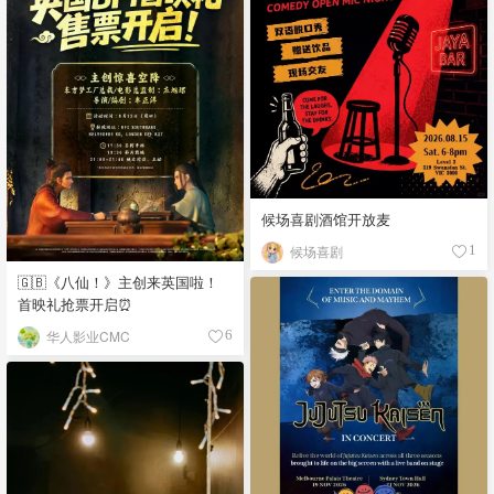
候场喜剧酒馆开放麦
候场喜剧
1
🇬🇧《八仙！》主创来英国啦！
首映礼抢票开启⏰
华人影业CMC
6