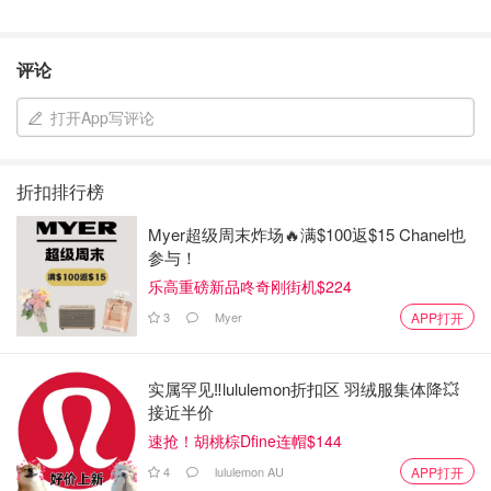
评论
打开App写评论
折扣排行榜
Myer超级周末炸场🔥满$100返$15 Chanel也
参与！
乐高重磅新品咚奇刚街机$224
3
Myer
APP打开
实属罕见‼️lululemon折扣区 羽绒服集体降💥
接近半价
速抢！胡桃棕Dfine连帽$144
4
lululemon AU
APP打开