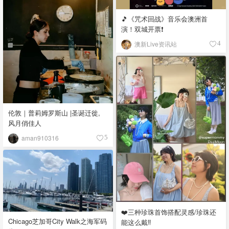
🎵《咒术回战》音乐会澳洲首
演！双城开票❗️
澳新Live资讯站
4
伦敦｜普莉姆罗斯山 |圣诞迁徙,
风月俏佳人
aman910316
5
❤️三种珍珠首饰搭配灵感/珍珠还
Chicago芝加哥City Walk之海军码
能这么戴‼️