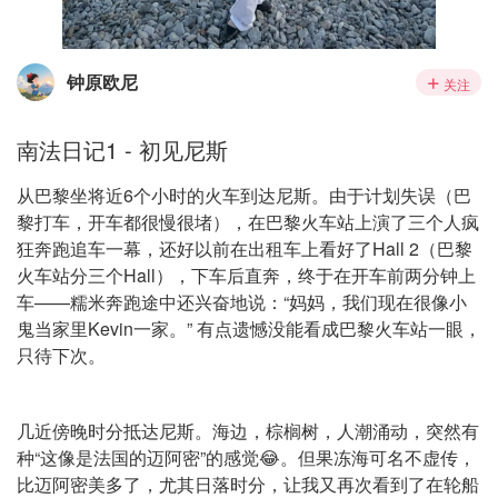
钟原欧尼
关注
南法日记1 - 初见尼斯
从巴黎坐将近6个小时的火车到达尼斯。由于计划失误（巴
黎打车，开车都很慢很堵），在巴黎火车站上演了三个人疯
狂奔跑追车一幕，还好以前在出租车上看好了Hall 2（巴黎
火车站分三个Hall），下车后直奔，终于在开车前两分钟上
车——糯米奔跑途中还兴奋地说：“妈妈，我们现在很像小
鬼当家里Kevin一家。” 有点遗憾没能看成巴黎火车站一眼，
只待下次。
几近傍晚时分抵达尼斯。海边，棕榈树，人潮涌动，突然有
种“这像是法国的迈阿密”的感觉😂。但果冻海可名不虚传，
比迈阿密美多了，尤其日落时分，让我又再次看到了在轮船