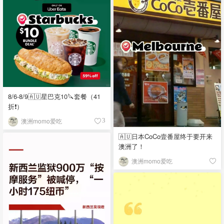
8/6-8/9🇦🇺星巴克10🔪套餐（41
折❗）
澳洲momo爱吃
3
🇦🇺日本CoCo壹番屋终于要开来
澳洲了！
澳洲momo爱吃