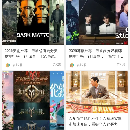
2026美剧推荐 - 最新必看高分美
2026韩剧推荐 - 最新高分好看韩
剧排行榜 - 8月最新: 《​​足球教练
剧排行榜 - 8月最新：丁海寅《我
》第四季回归！
的荒糖恋爱 》上线❣️
省钱君
省钱君
20
18
金价跌了也挡不住！六福珠宝澳
洲加速开店，看好华人购买力