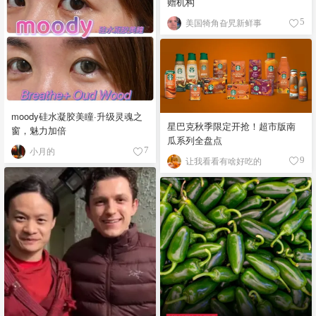
赠机构
美国犄角旮旯新鲜事
5
moody硅水凝胶美瞳·升级灵魂之
星巴克秋季限定开抢！超市版南
窗，魅力加倍
瓜系列全盘点
小月的
7
让我看看有啥好吃的
9