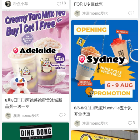
种点小草
FOR U专属优惠
18
澳洲momo爱吃
1
8月8日🇦🇺阿德莱德蜜雪冰城新
品买一送一💜
8/6-8/9🇦🇺悉尼Hurstville五十岚
开业优惠
澳洲momo爱吃
2
澳洲momo爱吃
5