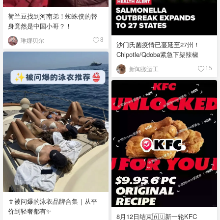
荷兰豆找到河南弟！蜘蛛侠的替
身竟然是中国小哥？！
琳娜贝尔
8
沙门氏菌疫情已蔓延至27州！
Chipotle/Qdoba紧急下架辣椒
新闻搬运工
15
👙被问爆的泳衣品牌合集｜从平
价到轻奢都有✨
8月12日结束🇦🇺新一轮KFC