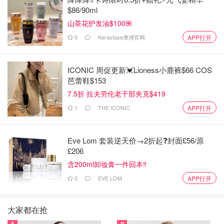
$86/90ml
山茶花护发油$100🌺
0
Kerastase澳洲官网
APP打开
ICONIC 周促更新💓Lioness小鹿裤$66 COS
芭蕾鞋$153
7.5折 拉夫劳伦老干部夹克$419
1
THE ICONIC
APP打开
Eve Lom 套装逆天价→2折起❓封面£56/原
£206
含200ml卸妆膏一件回本‼️
0
EVE LOM
APP打开
大家都在抢