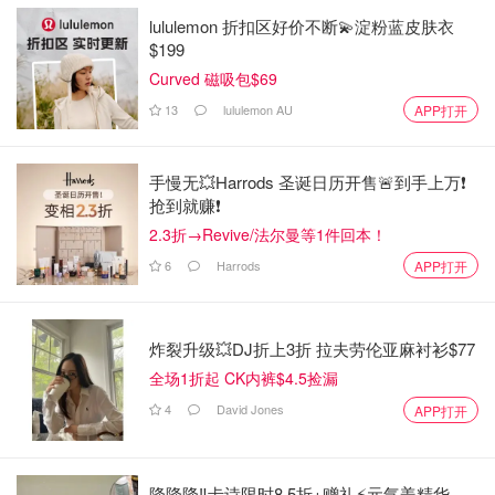
lululemon 折扣区好价不断💫淀粉蓝皮肤衣
$199
Curved 磁吸包$69
13
lululemon AU
APP打开
手慢无💥Harrods 圣诞日历开售🚨到手上万❗️
抢到就赚❗️
2.3折→Revive/法尔曼等1件回本！
6
Harrods
APP打开
炸裂升级💥DJ折上3折 拉夫劳伦亚麻衬衫$77
全场1折起 CK内裤$4.5捡漏
4
David Jones
APP打开
降降降‼️卡诗限时8.5折+赠礼⚡元气姜精华