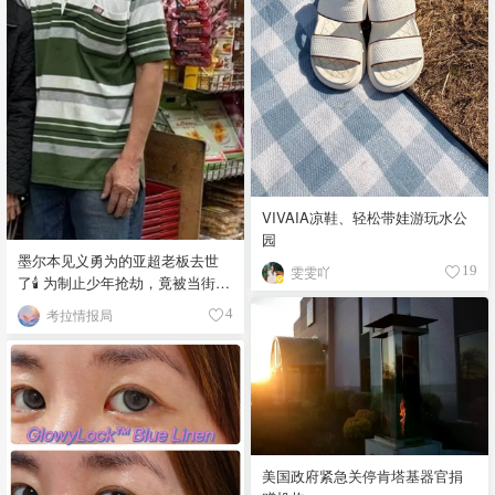
VIVAIA凉鞋、轻松带娃游玩水公
园
墨尔本见义勇为的亚超老板去世
雯雯吖
19
了🕯️ 为制止少年抢劫，竟被当街围
殴致死！
考拉情报局
4
美国政府紧急关停肯塔基器官捐