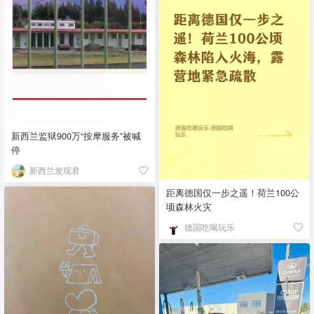
新西兰监狱900万“按摩服务”被喊
停
新西兰发现君
距离德国仅一步之遥！荷兰100公
顷森林火灾
德国吃喝玩乐