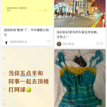
德国铁路“翻身”了：半年赚数亿欧
洛杉矶好莱坞停车最实用攻略，
元
没有之一
德国吃喝玩乐
秀出风采_
12