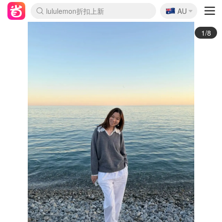
🇦🇺
Sasa美妆护肤3.5折
AU
lululemon折扣上新
SSENSE年中3折
FreshBeauty好价汇总
Cettire降价+叠9折
Farfetch折上8折
WWS Coles超市实拍
viagogo二手票捡漏
Myer清仓1折起
The Outnet奢牌1折起
David Jones 3折起
Flannels大牌1折
Perfumes Club护肤1折
AMIRO返校季6.2折
Oweek抽奖送Airpods
Amazon折扣汇总
eToro入金$200送$50
Amazon数码好物
ICONIC本周7.5折
ThedoubleF高奢地板价
Moose Knuckles 6折
丝芙兰5折起
EUFY官网3.7折起
Selenichast首饰2折
Trip机票酒店促销
YSL送5件彩妆礼
Amazon家居好物
BIGBANG巡演开票
David Jones时尚3折
Amazon美妆护肤
雅漾大喷$8
过敏原检测盒$33
伊索独家赠50ml沐浴露
科颜氏清仓3折
SEALIFE海洋馆门票6折
丝塔芙大白罐$16
订阅Newsletter送香薰
Cult Beauty 6.8折
Harrods圣诞日历2.3折
LN-CC奢牌私促3折
d'Alba空姐喷雾$16
EVE LOM套装逆天2折
Bernardelli独家4折
Adore Beauty 6折起
CT圣诞日历
Mytheresa奢品2.7折
Luxury Escapes 9折
Currentbody美容仪9折
MOON Garden Live
ALLSAINTS美衣3折
Roborock扫地机3.7折
Tingo Life水杯$24
Valentino官网5折
CR洗发护发6.3折
2/8