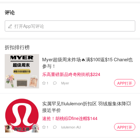
评论
打开App写评论
折扣排行榜
Myer超级周末炸场🔥满$100返$15 Chanel也
参与！
乐高重磅新品咚奇刚街机$224
1
Myer
APP打开
实属罕见‼️lululemon折扣区 羽绒服集体降💥
接近半价
速抢！胡桃棕Dfine连帽$144
1
lululemon AU
APP打开