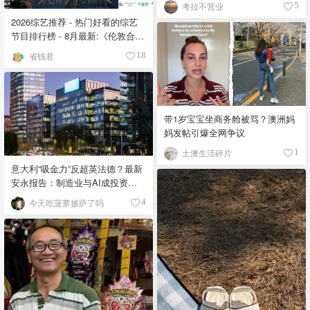
考拉不营业
5
2026综艺推荐 - 热门好看的综艺
节目排行榜 - 8月最新:《​​伦敦合伙
人》回归啦
省钱君
18
带1岁宝宝坐商务舱被骂？澳洲妈
妈发帖引爆全网争议
土澳生活碎片
1
意大利“吸金力”反超英法德？最新
安永报告：制造业与AI成投资新
宠！
今天吃菠萝披萨了吗
4