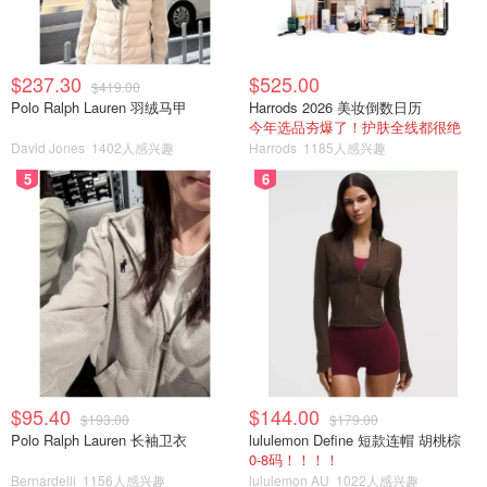
$237.30
$525.00
$419.00
Polo Ralph Lauren 羽绒马甲
Harrods 2026 美妆倒数日历
今年选品夯爆了！护肤全线都很绝
David Jones
1402人感兴趣
Harrods
1185人感兴趣
5
6
$95.40
$144.00
$193.00
$179.00
Polo Ralph Lauren 长袖卫衣
lululemon Define 短款连帽 胡桃棕
0-8码！！！！
Bernardelli
1156人感兴趣
lululemon AU
1022人感兴趣