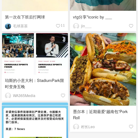
vtg分享*iconic by ___
第一次在下班后打网球
jin___
毛球茶茶
11
珀斯的小意大利：StadiumPark限
时变身五晚
WA365Media
墨尔本｜近期最爱“越南包”Pork
Roll
村长Leo