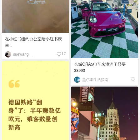
在小红书纽约办公室给小红书庆
生！
suewang__
17
长城ORA5电车来澳洲了只要
33990
墨尔本生活指南