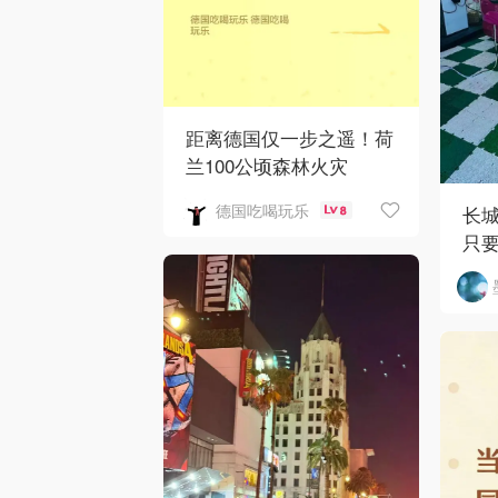
距离德国仅一步之遥！荷
兰100公顷森林火灾
德国吃喝玩乐
长城
8
只要