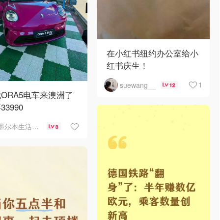
在小红书纽约办公室给小
红书庆生！
1
suewang__
12
ORA5电车来澳洲了
33990
墨尔本生活指南
3