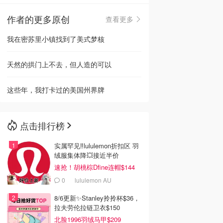
作者的更多原创
查看更多
🇳🇿
新西兰
我在密苏里小镇找到了美式梦核
天然的拱门上不去，但人造的可以
这些年，我打卡过的美国州界牌
点击排行榜
实属罕见‼️lululemon折扣区 羽
绒服集体降💥接近半价
速抢！胡桃棕Dfine连帽$144
0
lululemon AU
8/6更新✨Stanley拎拎杯$36，
拉夫劳伦拉链卫衣$150
北脸1996羽绒马甲$209