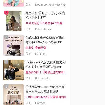
5
Dealmoon澳新省钱快报
炸裂升级💥DJ折上3折 拉夫劳
伦亚麻衬衫$77
全场1折起 CK内裤$4.5捡漏
0
David Jones
Farfetch终极狂欢💥加鹅羽绒
背心$496🐎小马标毛衣$249
3折起+叠8折😱
0
Farfetch
Bernardelli 八月大促📢拉夫劳
伦衬衫$51🐎麻花毛衣$105
直接4.5折！TB四杠卫衣$481
0
Bernardelli
手慢无💥Harrods 圣诞日历开
售🚨到手上万❗️抢到就赚❗️
2.3折→Revive/法尔曼等1件回
本！
0
Harrods