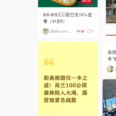
8/6-8/9🇦🇺星巴克10🔪套
餐（41折❗）
3
澳洲momo爱吃
13
新西
务”