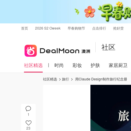
首页
2026 S2 Oweek
早春购物节
点击排行
抢好货
社区
社区精选
时尚
彩妆
护肤
家居厨卫
社区精选
旅行
用Claude Design制作旅行纪念册
1
23