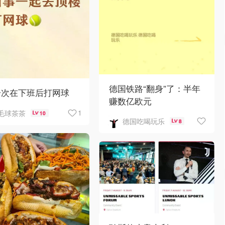
德国铁路“翻身”了：半年
一次在下班后打网球
赚数亿欧元
1
毛球茶茶
10
德国吃喝玩乐
8