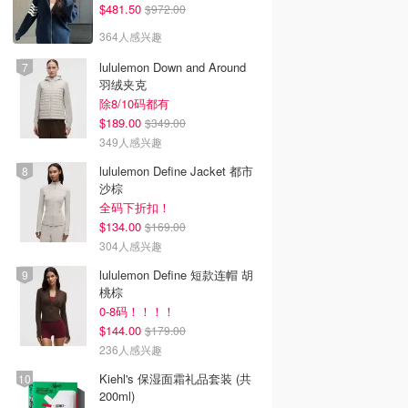
$481.50
$972.00
364人感兴趣
lululemon Down and Around
羽绒夹克
除8/10码都有
$189.00
$349.00
349人感兴趣
lululemon Define Jacket 都市
沙棕
全码下折扣！
$134.00
$169.00
304人感兴趣
lululemon Define 短款连帽 胡
桃棕
0-8码！！！！
$144.00
$179.00
236人感兴趣
Kiehl's 保湿面霜礼品套装 (共
200ml)