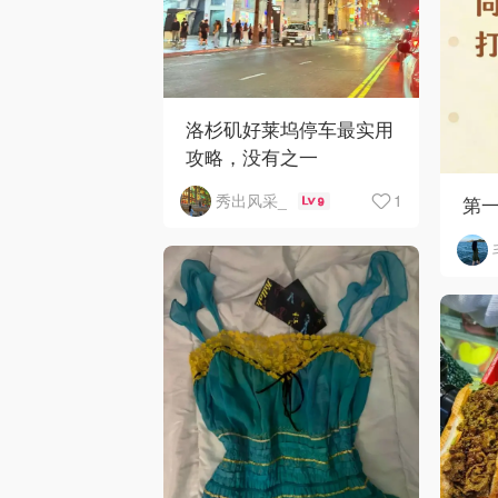
洛杉矶好莱坞停车最实用
攻略，没有之一
1
秀出风采_
第
9