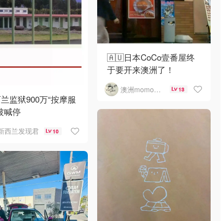
🇦🇺日本CoCo壹番屋终
于要开来澳洲了！
澳洲momo爱吃
13
兰监狱900万“按摩服
被喊停
新西兰发现君
10