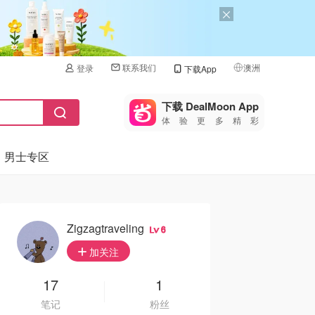
联系我们
澳洲
登录
下载App
🇺🇸
美国
下载 DealMoon App
体验更多精彩
🇨🇳
中国
男士专区
🇨🇦
加拿大
🇬🇧
英国
🇩🇪
德国
Zigzagtraveling
6
🇫🇷
加关注
法国
🇮🇹
17
1
意大利
笔记
粉丝
🇦🇺
澳洲