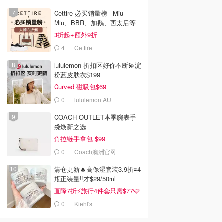
Cettire 必买销量榜 - Miu
Miu、BBR、加鹅、西太后等
汇总！
3折起+额外9折
4
Cettire
lululemon 折扣区好价不断💫淀
粉蓝皮肤衣$199
Curved 磁吸包$69
0
lululemon AU
COACH OUTLET本季腕表手
袋焕新之选
角拉链手拿包 $99
0
Coach澳洲官网
清仓更新🔥高保湿套装3.9折🟰4
瓶正装量‼️才$29/50ml
直降7折⚡旅行4件套只需$77🩷
0
Kiehl's