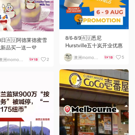
8/6-8/9🇦🇺悉尼
8日🇦🇺阿德莱德蜜雪
Hurstville五十岚开业优惠
新品买一送一💜
5
澳洲momo爱吃
13
2
澳洲momo爱吃
13