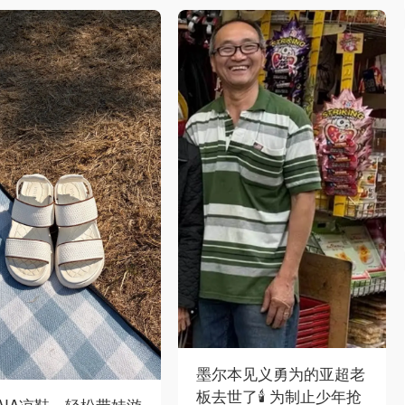
墨尔本见义勇为的亚超老
板去世了🕯️ 为制止少年抢
VAIA凉鞋、轻松带娃游