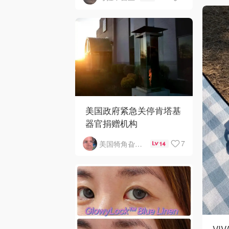
美国政府紧急关停肯塔基
器官捐赠机构
7
美国犄角旮旯新鲜事
14
VI