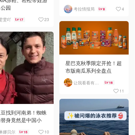
劫，竟被当街围殴致死！
水公园
4
考拉情报局
8
23
雯雯吖
17
星巴克秋季限定开抢！超
市版南瓜系列全盘点
让我看看有啥好吃的
16
11
兰豆找到河南弟！蜘蛛
的替身竟然是中国小
？！
10
琳娜贝尔
15