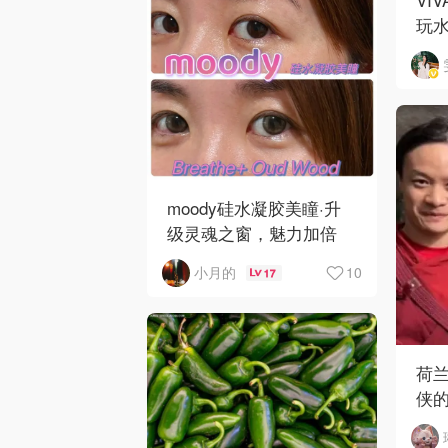
玩
moody硅水凝胶美瞳·升
级灵魂之窗，魅力加倍
10
小月的
17
荷
侠
哥