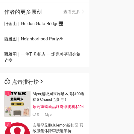
作者的更多原创
查看更多
🇳🇿
新西兰
旧金山｜Golden Gate Bridge🌉
西雅图｜Neighborhood Party🎉
西雅图｜一件T 几把🎸 一场完美演唱会🎤
🎵🎼
点击排行榜
Myer超级周末炸场🔥满$100返
$15 Chanel也参与！
乐高重磅新品咚奇刚街机$224
0
Myer
实属罕见‼️lululemon折扣区 羽
绒服集体降💥接近半价