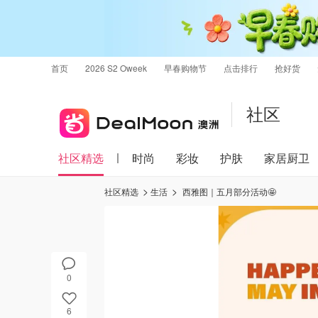
首页
2026 S2 Oweek
早春购物节
点击排行
抢好货
社区
社区精选
时尚
彩妆
护肤
家居厨卫
社区精选
生活
西雅图｜五月部分活动🤩
0
6