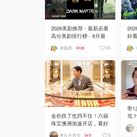
2026美剧推荐 - 最新必看
20
高分美剧排行榜 - 8月最
好看
新: 《​​足球教练 》第四季
新
20
省钱君
21
回归！
爱 
带
金价跌了也挡不住！六福
骂
珠宝澳洲加速开店，看好
网
华人购买力
5
考拉不营业
7