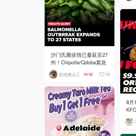
沙门氏菌疫情已蔓延至27
州！Chipotle/Qdoba紧急
下架辣椒
18
新闻搬运工
15
8月
KF