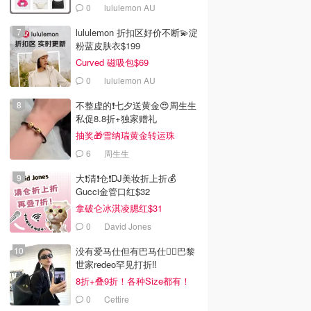
0
lululemon AU
lululemon 折扣区好价不断💫淀
粉蓝皮肤衣$199
Curved 磁吸包$69
0
lululemon AU
不整虚的❗️七夕送黄金😍周生生
私促8.8折+独家赠礼
抽奖🎁雪纳瑞黄金转运珠
6
周生生
大❗清❗仓❗DJ美妆折上折💰
Gucci金管口红$32
拿破仑冰淇凌腮红$31
0
David Jones
没有爱马仕但有巴马仕❤️‍🔥巴黎
世家redeo罕见打折‼️
8折+叠9折！各种Size都有！
0
Cettire