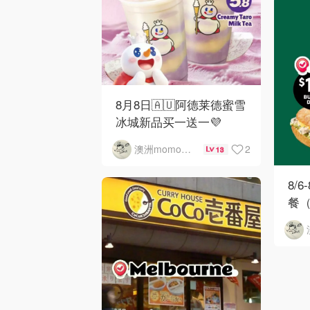
8月8日🇦🇺阿德莱德蜜雪
冰城新品买一送一💜
2
澳洲momo爱吃
13
8/6
餐（