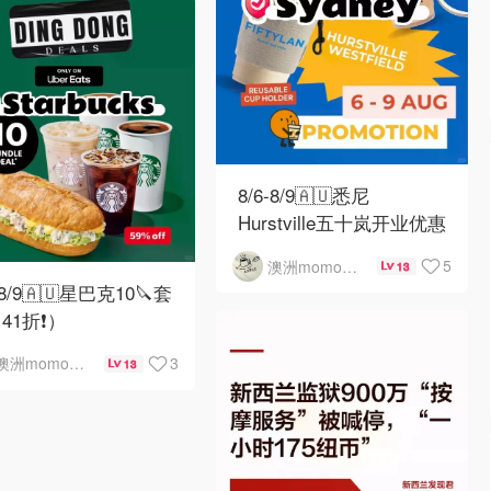
8/6-8/9🇦🇺悉尼
Hurstville五十岚开业优惠
5
澳洲momo爱吃
13
-8/9🇦🇺星巴克10🔪套
41折❗）
3
澳洲momo爱吃
13