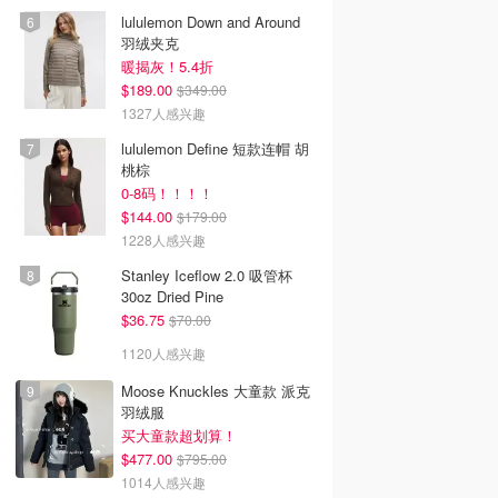
lululemon Down and Around
羽绒夹克
暖揭灰！5.4折
$189.00
$349.00
1327人感兴趣
lululemon Define 短款连帽 胡
桃棕
0-8码！！！！
$144.00
$179.00
1228人感兴趣
Stanley Iceflow 2.0 吸管杯
30oz Dried Pine
$36.75
$70.00
1120人感兴趣
Moose Knuckles 大童款 派克
羽绒服
买大童款超划算！
$477.00
$795.00
1014人感兴趣