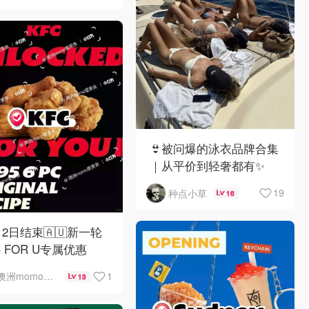
👙被问爆的泳衣品牌合集
｜从平价到轻奢都有✨
19
种点小草
16
12日结束🇦🇺新一轮
C FOR U专属优惠
1
澳洲momo爱吃
13