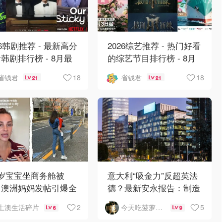
26韩剧推荐 - 最新高分
2026综艺推荐 - 热门好看
韩剧排行榜 - 8月最
的综艺节目排行榜 - 8月
：丁海寅《我的荒糖恋
最新:《​​伦敦合伙人》回
18
18
省钱君
省钱君
21
21
》上线❣️
归啦
1岁宝宝坐商务舱被
意大利“吸金力”反超英法
？澳洲妈妈发帖引爆全
德？最新安永报告：制造
争议
业与AI成投资新宠！
2
5
土澳生活碎片
今天吃菠萝披萨了吗
6
9