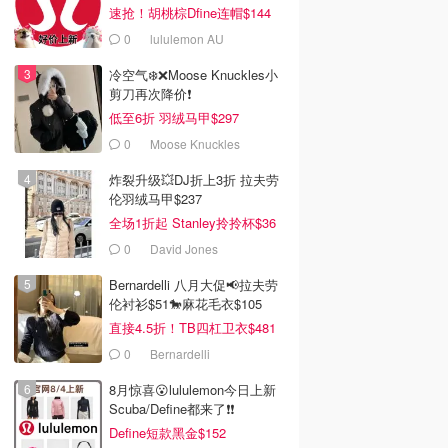
速抢！胡桃棕Dfine连帽$144
0
lululemon AU
冷空气❄️❌️Moose Knuckles小
剪刀再次降价❗️
低至6折 羽绒马甲$297
0
Moose Knuckles
炸裂升级💥DJ折上3折 拉夫劳
伦羽绒马甲$237
全场1折起 Stanley拎拎杯$36
0
David Jones
Bernardelli 八月大促📢拉夫劳
伦衬衫$51🐎麻花毛衣$105
直接4.5折！TB四杠卫衣$481
0
Bernardelli
8月惊喜😮lululemon今日上新
Scuba/Define都来了❗️❗️
Define短款黑金$152