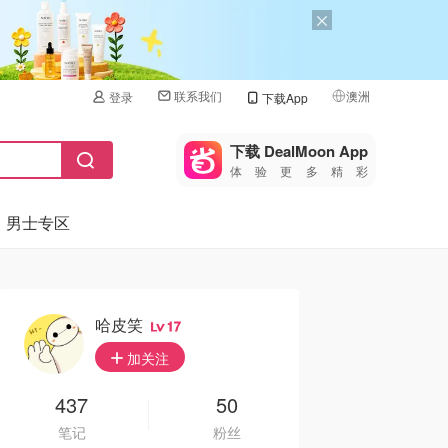
联系我们
澳洲
登录
下载App
🇺🇸
美国
下载 DealMoon App
体验更多精彩
🇨🇳
中国
男士专区
🇨🇦
加拿大
🇬🇧
英国
🇩🇪
德国
哈皮笑
17
🇫🇷
加关注
法国
🇮🇹
437
50
意大利
笔记
粉丝
🇦🇺
澳洲