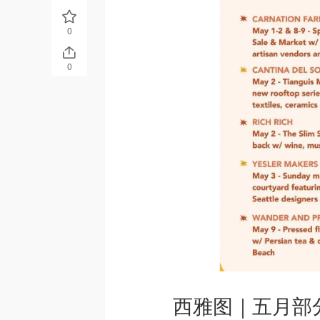
0
0
西雅图｜五月部分