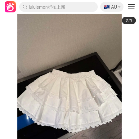
lululemon折扣上新
🇦🇺
AU
Sasa美妆护肤3.5折
SSENSE年中2.5折
FreshBeauty好价汇总
Cettire降价+叠9折
WWS Coles超市实拍
viagogo二手票捡漏
Myer超级周末
The Outnet奢牌1折起
David Jones 3折起
Flannels大牌1折
Perfumes Club护肤1折
AMIRO面罩$251
Amazon折扣汇总
eToro入金$200送$50
Amazon数码好物
ICONIC本周7.5折
ThedoubleF高奢地板价
Moose Knuckles 6折
丝芙兰5折起
EUFY摄像头$98
Selenichast首饰2折
Trip机票酒店促销
YSL送5件彩妆礼
Amazon家居好物
Amazon美妆护肤
雅漾大喷$8
过敏原检测盒$33
伊索独家赠50ml沐浴露
科颜氏高保湿面霜$29
SEALIFE海洋馆门票6折
丝塔芙大白罐$16
订阅Newsletter送香薰
Cult Beauty 6.8折
Harrods圣诞日历$525
LN-CC奢牌私促3折
d'Alba空姐喷雾$16
EVE LOM套装£56
Bernardelli独家4折
Adore Beauty 6折起
CT圣诞日历
Mytheresa奢品2.7折
Luxury Escapes 9折
Currentbody美容仪$881
MOON Garden Live
Roborock扫地机$649
Tingo Life水杯$24
Valentino官网5折
CR洗护套装$23
修丽可4件套$159
Myer彩妆2件7折
GANNI官网4.5折
Stylevana韩妆4折
Tessabit高奢8.5折
OGX洗发水$11
Amazon阿德莱德次日达
卡诗8.5折+赠礼
Philips Hue灯具8折
2/3