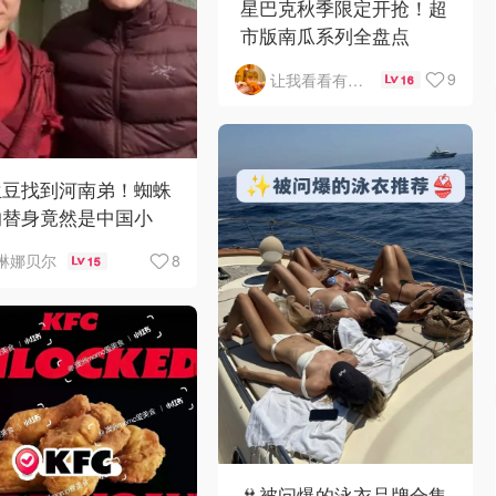
星巴克秋季限定开抢！超
市版南瓜系列全盘点
9
让我看看有啥好吃的
16
兰豆找到河南弟！蜘蛛
的替身竟然是中国小
？！
8
琳娜贝尔
15
👙被问爆的泳衣品牌合集