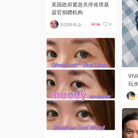
美国政府紧急关停肯塔基
器官捐赠机构
4
美国犄角旮旯新鲜事
14
VI
玩