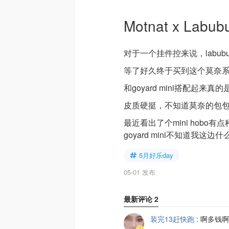
Motnat x Lab
对于一个挂件控来说，labu
等了好久终于买到这个莫奈系列
和goyard mini搭配起来真
皮质硬挺，不知道莫奈的包
最近看出了个mini hob
goyard mini不知道我这
5月好乐day
05-01 发布
最新评论
2
装完13赶快跑
:
啊多钱啊