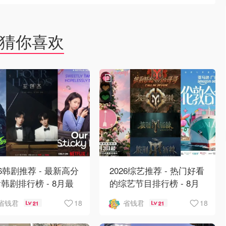
猜你喜欢
26韩剧推荐 - 最新高分
2026综艺推荐 - 热门好看
韩剧排行榜 - 8月最
的综艺节目排行榜 - 8月
：丁海寅《我的荒糖恋
最新:《​​伦敦合伙人》回
18
18
省钱君
省钱君
21
21
》上线❣️
归啦