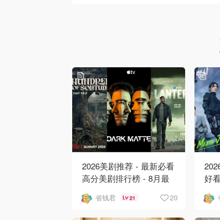
2026美剧推荐 - 最新必看
20
高分美剧排行榜 - 8月最
好看
新: 《​​足球教练 》第四季
新
20
省钱君
21
回归！
爱 