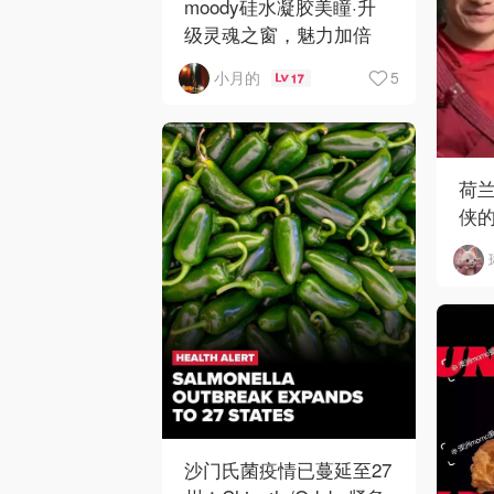
moody硅水凝胶美瞳·升
级灵魂之窗，魅力加倍
5
小月的
17
荷
侠
哥
沙门氏菌疫情已蔓延至27