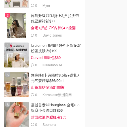
0
Myer
炸裂升级💥DJ折上3折 拉夫劳
伦亚麻衬衫$77
全场1折起 CK内裤$4.5捡漏
0
David Jones
lululemon 折扣区好价不断💫淀
粉蓝皮肤衣$199
Curved 磁吸包$69
0
lululemon AU
降降降‼️卡诗限时8.5折+赠礼⚡
元气姜精华$86/90ml
山茶花护发油$100🌺
0
Kerastase澳洲官网
震撼首发🚨Hourglass 全场8.5
折💥小金管口红$56
封面款液体腮红液$53
0
Sephora