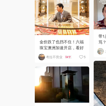
带
金价跌了也挡不住！六福
骂
珠宝澳洲加速开店，看好
网
华人购买力
5
考拉不营业
7