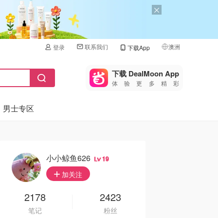
联系我们
澳洲
登录
下载App
🇺🇸
美国
下载 DealMoon App
体验更多精彩
🇨🇳
中国
男士专区
🇨🇦
加拿大
🇬🇧
英国
🇩🇪
德国
小小鲸鱼626
19
🇫🇷
加关注
法国
🇮🇹
2178
2423
意大利
笔记
粉丝
🇦🇺
澳洲