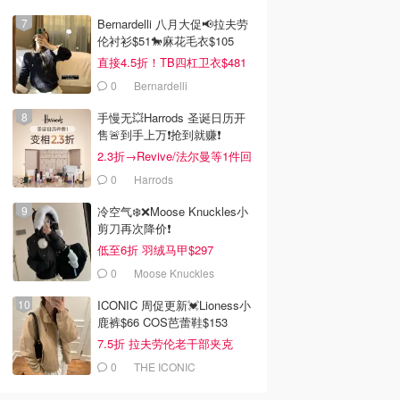
Bernardelli 八月大促📢拉夫劳
伦衬衫$51🐎麻花毛衣$105
直接4.5折！TB四杠卫衣$481
0
Bernardelli
手慢无💥Harrods 圣诞日历开
售🚨到手上万❗️抢到就赚❗️
2.3折→Revive/法尔曼等1件回
本！
0
Harrods
冷空气❄️❌️Moose Knuckles小
剪刀再次降价❗️
低至6折 羽绒马甲$297
0
Moose Knuckles
ICONIC 周促更新💓Lioness小
0
$29.95
$380.00
鹿裤$66 COS芭蕾鞋$153
pade Monsters
Peter Alexander 怪兽包
On Running
7.5折 拉夫劳伦老干部夹克
e 迷你包挂件
挂 绿色
Cloudmonster 3 Hyper
$419
LightSpray 无鞋带跑鞋
0
THE ICONIC
pade
Peter Alexander
Dealmoon澳新省钱快报
去购买
去购买
去购买