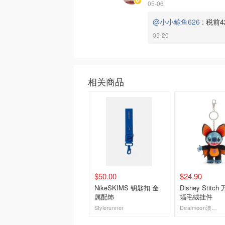
05-06
@小小鲸鱼626
:
税前4
05-20
相关商品
$50.00
$24.90
NikeSKIMS 钥匙扣 金
Disney Stitc
属配饰
蝠毛绒挂件
Stylerunner
Dealmoon澳新省钱快报
去购买
去购买