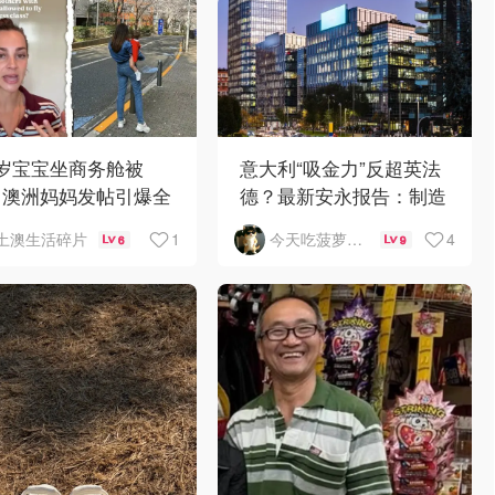
1岁宝宝坐商务舱被
意大利“吸金力”反超英法
？澳洲妈妈发帖引爆全
德？最新安永报告：制造
争议
业与AI成投资新宠！
1
4
土澳生活碎片
今天吃菠萝披萨了吗
6
9