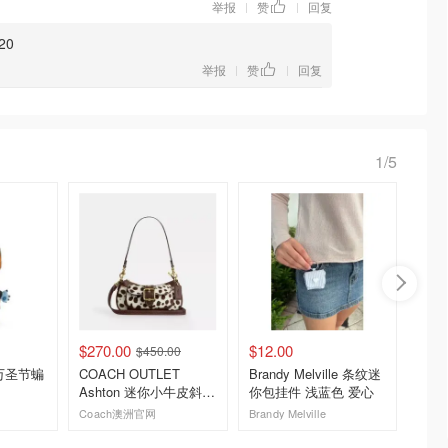
举报
赞
回复
|
|
20
举报
赞
回复
|
|
1/5
$270.00
$12.00
$79.0
$450.00
h 万圣节蝙
COACH OUTLET
Brandy Melville 条纹迷
Kate S
Ashton 迷你小牛皮斜挎
你包挂件 浅蓝色 爱心
Spad
包
Coach澳洲官网
Brandy Melville
Kate S
去购买
去购买