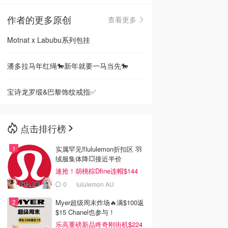
作者的更多原创
查看更多
🇳🇿
新西兰
Motnat x Labubu系列包挂
潘多拉马年红绳🐎新年就要一马当先🐎
宝诗龙罗缎&巴黎饰纹戒指✅
点击排行榜
实属罕见‼️lululemon折扣区 羽
绒服集体降💥接近半价
速抢！胡桃棕Dfine连帽$144
0
lululemon AU
Myer超级周末炸场🔥满$100返
$15 Chanel也参与！
乐高重磅新品咚奇刚街机$224