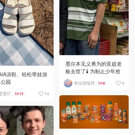
墨尔本见义勇为的亚超老
板去世了🕯️ 为制止少年抢
VAIA凉鞋、轻松带娃游
劫，竟被当街围殴致死！
水公园
4
考拉情报局
8
14
雯雯吖
17