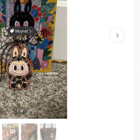
Moynat
1
/4