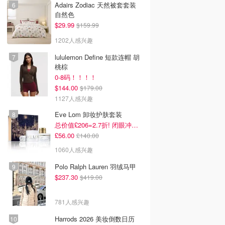
Adairs Zodiac 天然被套套装
自然色
$29.99
$159.99
1202人感兴趣
lululemon Define 短款连帽 胡
桃棕
0-8码！！！！
$144.00
$179.00
1127人感兴趣
Eve Lom 卸妆护肤套装
总价值£206=2.7折! 闭眼冲这套
£56.00
£140.00
1060人感兴趣
Polo Ralph Lauren 羽绒马甲
$237.30
$419.00
781人感兴趣
Harrods 2026 美妆倒数日历