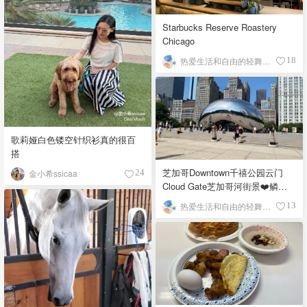
Starbucks Reserve Roastery
Chicago
热爱生活和自由的轻舞飞扬
18
歌莉娅白色镂空针织衫真的很百
搭
芝加哥Downtown千禧公园云门
金小希ssicaa
24
Cloud Gate芝加哥河街景❤️鳞次
栉比的高楼
热爱生活和自由的轻舞飞扬
13