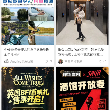
🐟多伦多去哪儿钓鱼？这份地图
旧金山City Walk穿搭｜54岁也爱
全年可用✅
宽松毛衣，上松下紧真的很救比
例
America周末快讯
不要坚持要爱
19
22