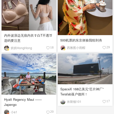
内外波浪边无痕内衣👙白T不透🍑
500机票的东京体验我给到夯
选码要注意
西雅图小雨帽
29
烘烘HongHong
18
SpaceX 168亿美元“芯片神厂”
Terafab落户德州！
Hyatt Regency Maui ——
休斯顿101
17
Japengo
小a1
20