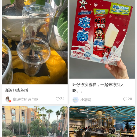
旺仔冻痴雪糕，一起来冻痴大
渐近脱离闷养
吃。。
底波拉的诗与歌
24
小濡马
20