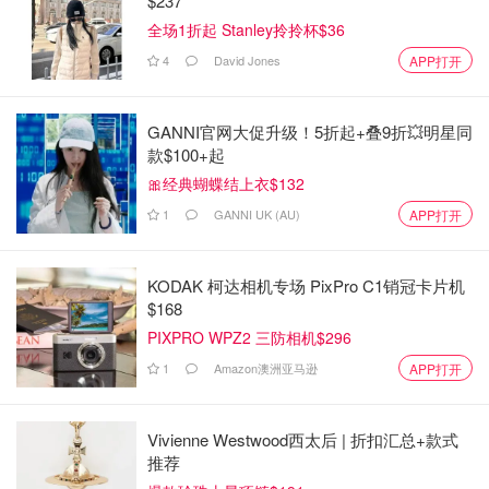
$237
全场1折起 Stanley拎拎杯$36
4
David Jones
APP打开
GANNI官网大促升级！5折起+叠9折💥明星同
款$100+起
🎀经典蝴蝶结上衣$132
1
GANNI UK (AU)
APP打开
KODAK 柯达相机专场 PixPro C1销冠卡片机
$168
PIXPRO WPZ2 三防相机$296
1
Amazon澳洲亚马逊
APP打开
Vivienne Westwood西太后 | 折扣汇总+款式
推荐