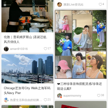
澳新Live资讯站
4
伦敦｜普莉姆罗斯山 |圣诞迁徙,
风月俏佳人
aman910316
17
❤️三种珍珠首饰搭配灵感/珍珠还
Chicago芝加哥City Walk之海军码
能这么戴‼️
头Navy Pier
supermommy
38
热爱生活和自由的轻舞飞扬
21