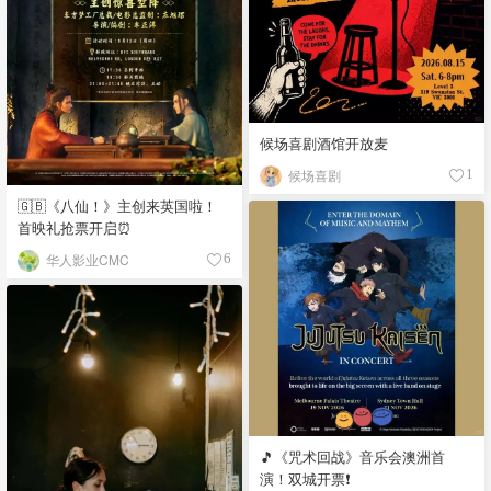
候场喜剧酒馆开放麦
候场喜剧
1
🇬🇧《八仙！》主创来英国啦！
首映礼抢票开启⏰
华人影业CMC
6
🎵《咒术回战》音乐会澳洲首
演！双城开票❗️