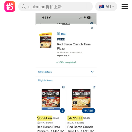
🇦🇺
Sasa美妆护肤3.5折
AU
lululemon折扣上新
SSENSE年中2.5折
FreshBeauty好价汇总
Cettire降价+叠9折
WWS Coles超市实拍
viagogo二手票捡漏
Myer超级周末
The Outnet奢牌1折起
David Jones 3折起
Flannels大牌1折
Perfumes Club护肤1折
AMIRO面罩$251
Amazon折扣汇总
eToro入金$200送$50
Amazon数码好物
ICONIC本周7.5折
ThedoubleF高奢地板价
Moose Knuckles 6折
丝芙兰5折起
EUFY摄像头$98
Selenichast首饰2折
Trip机票酒店促销
YSL送5件彩妆礼
Amazon家居好物
Amazon美妆护肤
雅漾大喷$8
过敏原检测盒$33
伊索独家赠50ml沐浴露
科颜氏高保湿面霜$29
SEALIFE海洋馆门票6折
丝塔芙大白罐$16
订阅Newsletter送香薰
Cult Beauty 6.8折
Harrods圣诞日历$525
LN-CC奢牌私促3折
d'Alba空姐喷雾$16
EVE LOM套装£56
Bernardelli独家4折
Adore Beauty 6折起
CT圣诞日历
Mytheresa奢品2.7折
Luxury Escapes 9折
Currentbody美容仪$881
MOON Garden Live
Roborock扫地机$649
Tingo Life水杯$24
Valentino官网5折
CR洗护套装$23
修丽可4件套$159
Myer彩妆2件7折
GANNI官网4.5折
Stylevana韩妆4折
Tessabit高奢8.5折
OGX洗发水$11
Amazon阿德莱德次日达
卡诗8.5折+赠礼
Philips Hue灯具8折