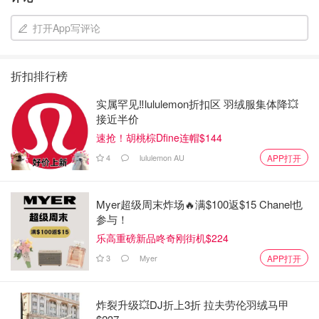
打开App写评论
折扣排行榜
实属罕见‼️lululemon折扣区 羽绒服集体降💥
接近半价
速抢！胡桃棕Dfine连帽$144
4
lululemon AU
APP打开
Myer超级周末炸场🔥满$100返$15 Chanel也
参与！
乐高重磅新品咚奇刚街机$224
3
Myer
APP打开
炸裂升级💥DJ折上3折 拉夫劳伦羽绒马甲