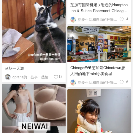
芝加哥国际机场✈️附近的Hampton
Inn & Suites Rosemont Chicago
O'Hare自助早餐
热爱生活和自由的轻舞飞扬
14
Chicago☘️💖芝加哥Chinatown唐
马场一天游
人街的地下mini小美食城
opfans的一些事一些情
13
热爱生活和自由的轻舞飞扬
16