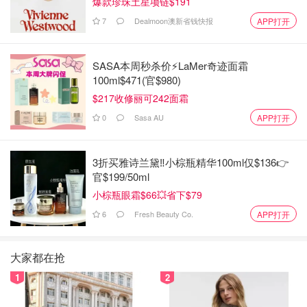
爆款珍珠土星项链$191
7
Dealmoon澳新省钱快报
APP打开
SASA本周秒杀价⚡️LaMer奇迹面霜
100ml$471(官$980)
$217收修丽可242面霜
0
Sasa AU
APP打开
3折买雅诗兰黛‼️小棕瓶精华100ml仅$136👉
官$199/50ml
小棕瓶眼霜$66💥省下$79
6
Fresh Beauty Co.
APP打开
大家都在抢
1
2