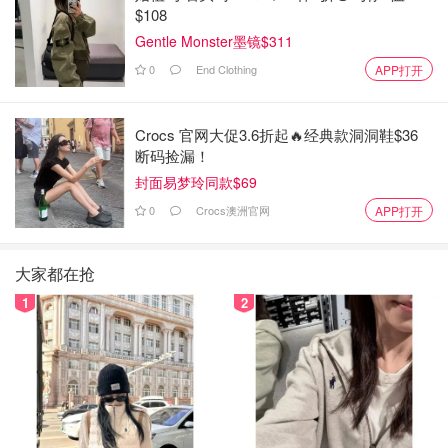
$108
Gentle Monster墨镜$311
0
End Clothing
APP打开
Crocs 官网大促3.6折起🔥经典款洞洞鞋$36
断码捡漏！
封面易梦玲同款$69
0
Crocs澳洲官网
APP打开
大家都在抢
1
2