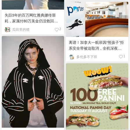
失踪3年的百万网红雅典娜传噩
耗，家属付80万美金仍没救回，
闺蜜至今潜逃！
瓜田里的猹
2
离谱！加拿大一航班因“熊孩子”拒
系安全带被迫取消，全机深夜滞
留！
多伦多不下班
1