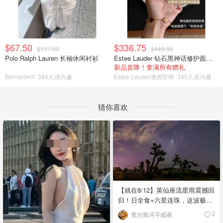
$67.50
$336.75
$137.00
$449.00
Polo Ralph Lauren 长袖休闲衬衫
Estee Lauder 钻石黑神话修护面霜 30ml
新品首降！拿满所有赠礼
Bernardelli
384人感兴趣
Estee Lauder澳洲官网
345人感兴趣
猜你喜欢
【就在8/12】英仙座流星雨震撼回
归！日全食+六星连珠，这波极致
浪漫别错过
查尔斯河不眠夜
2