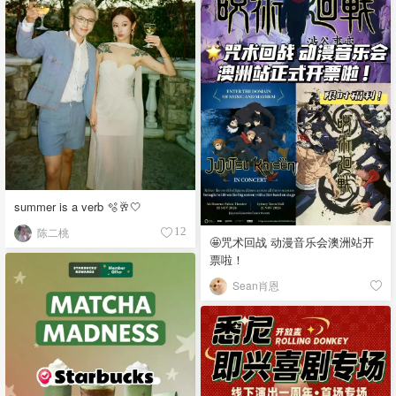
summer is a verb 🫧🥂🤍
陈二桃
12
🤩咒术回战 动漫音乐会澳洲站开
票啦！
Sean肖恩