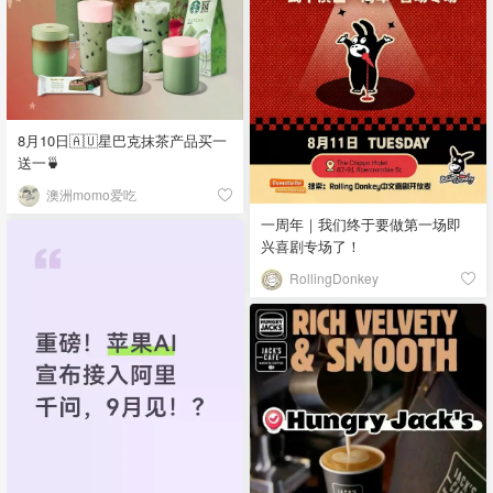
8月10日🇦🇺星巴克抹茶产品买一
送一🍵
澳洲momo爱吃
一周年｜我们终于要做第一场即
兴喜剧专场了！
RollingDonkey