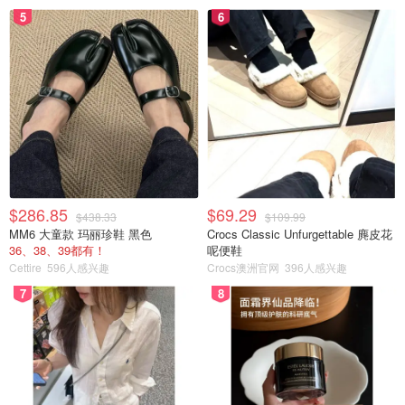
5
6
$286.85
$69.29
$438.33
$109.99
MM6 大童款 玛丽珍鞋 黑色
Crocs Classic Unfurgettable 麂皮花
36、38、39都有！
呢便鞋
Cettire
596人感兴趣
Crocs澳洲官网
396人感兴趣
7
8