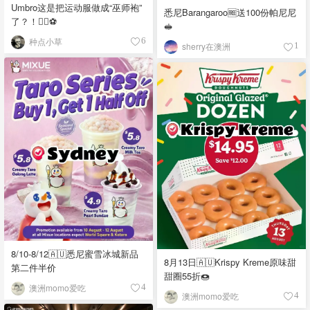
Umbro这是把运动服做成“巫师袍”
悉尼Barangaroo🆓送100份帕尼尼
了？！🧙‍♂️⚽️
🥪
种点小草
6
sherry在澳洲
1
8/10-8/12🇦🇺悉尼蜜雪冰城新品
8月13日🇦🇺Krispy Kreme原味甜
第二件半价
甜圈55折🍩
澳洲momo爱吃
4
澳洲momo爱吃
4