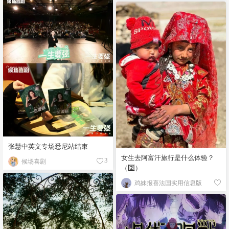
张慧中英文专场悉尼站结束
女生去阿富汗旅行是什么体验？
候场喜剧
3
（2️⃣）
鸡妹报喜法国实用信息版