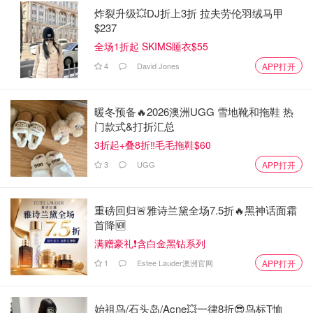
炸裂升级💥DJ折上3折 拉夫劳伦羽绒马甲
$237
全场1折起 SKIMS睡衣$55
4
David Jones
APP打开
暖冬预备🔥2026澳洲UGG 雪地靴和拖鞋 热
门款式&打折汇总
3折起+叠8折‼️毛毛拖鞋$60
3
UGG
APP打开
重磅回归🚨雅诗兰黛全场7.5折🔥黑神话面霜
首降🆕
满赠豪礼❗含白金黑钻系列
1
Estee Lauder澳洲官网
APP打开
始祖鸟/石头岛/Acne💥一律8折😎鸟标T恤