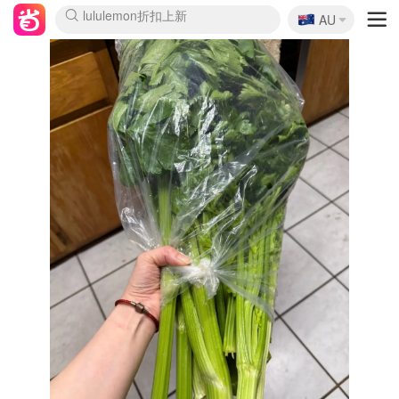
🇦🇺
Sasa美妆护肤3.5折
AU
lululemon折扣上新
SSENSE年中2.5折
FreshBeauty好价汇总
Cettire降价+叠9折
WWS Coles超市实拍
viagogo二手票捡漏
Myer折扣汇总
The Outnet奢牌1折起
David Jones 3折起
Flannels大牌1折
Perfumes Club护肤1折
AMIRO面罩$251
Amazon折扣汇总
Amazon数码好物
ThedoubleF高奢地板价
Moose Knuckles 6折
EUFY摄像头$98
Selenichast首饰2折
悉尼-墨尔本机票$29
Amazon家居好物
Amazon美妆护肤
雅漾大喷$8
过敏原检测盒$33
科颜氏高保湿面霜$29
SEALIFE海洋馆门票6折
丝塔芙大白罐$16
订阅Newsletter送香薰
Harrods圣诞日历$525
LN-CC奢牌私促
d'Alba空姐喷雾$16
EVE LOM套装£56
Bernardelli独家4折
Adore Beauty 6折起
Mytheresa奢品2.7折
Currentbody美容仪$881
MOON Garden Live
CR洗护套装$23
GANNI官网4.5折
Stylevana韩妆4折
Tessabit高奢8.5折
OGX洗发水$11
Amazon阿德莱德次日达
卡诗8.5折+赠礼
Philips Hue灯具8折
La Mer送8件礼值$529
始祖鸟 石头岛 8折
雅诗兰黛7.5折+赠礼
祖玛珑赠5件礼
惊❗️修丽可赠42ml精华
Loewe/BBR高奢8折
黑五价❗阿玛尼全场8折
Crocs洞洞鞋$36
A王情侣卫衣推荐
三星4K智能电视$664
倩碧7.5折+赠$110礼
Bobbi Brown 8折+赠礼
M.A.C 7.5折+赠彩妆套装