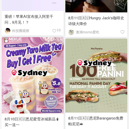
重磅！苹果AI宣布接入阿里千
8月11日🇦🇺Hungry Jack's咖啡史
问，9月见！？
诗级大降价
科技圈观察
10
澳洲momo爱吃
8月11日🇦🇺悉尼Barangaroo免费
8月10日🇦🇺悉尼蜜雪冰城新品🧋
帕尼尼🥪
买一送一