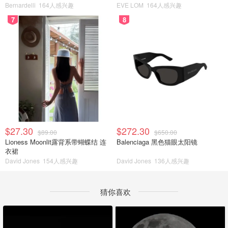
Bernardelli
164人感兴趣
EVE LOM
164人感兴趣
7
8
$27.30
$272.30
$89.00
$650.00
Lioness Moonlit露背系带蝴蝶结 连
Balenciaga 黑色猫眼太阳镜
衣裙
David Jones
154人感兴趣
David Jones
136人感兴趣
猜你喜欢