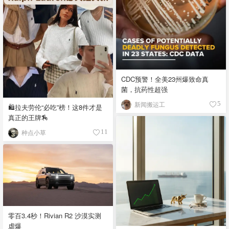
CDC预警！全美23州爆致命真
菌，抗药性超强
新闻搬运工
5
🛍️拉夫劳伦“必吃”榜！这8件才是
真正的王牌🏇
种点小草
11
零百3.4秒！Rivian R2 沙漠实测
虐爆