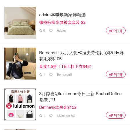
adairs本季焕新家饰精选
橄榄棕榈绗缝被套套装 $2
0
Adairs
APP打开
Bernardelli 八月大促📢拉夫劳伦衬衫$51🐎麻
花毛衣$105
直接4.5折！TB四杠卫衣$481
1
Bernardelli
APP打开
8月惊喜😮lululemon今日上新 Scuba/Define
都来了❗️❗️
Define短款黑金$152
1
lululemon AU
APP打开