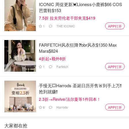
ICONIC 周促更新💓Lioness小鹿裤$66 COS
芭蕾鞋$153
7.5折 拉夫劳伦老干部夹克$419
1
THE ICONIC
APP打开
FARFETCH风衣狂降❓bbr风衣$1350 Max
Mara$824
4折起+额外8折
1
Farfetch
APP打开
手慢无💥Harrods 圣诞日历开售🚨到手上万❗️
抢到就赚❗️
2.3折→Revive/法尔曼等1件回本！
6
Harrods
APP打开
大家都在抢