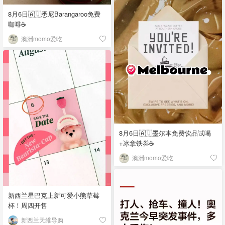
8月6日🇦🇺悉尼Barangaroo免费
咖啡☕
澳洲momo爱吃
8月6日🇦🇺墨尔本免费饮品试喝
+冰拿铁券☕
澳洲momo爱吃
新西兰星巴克上新可爱小熊草莓
杯！周四开售
新西兰天维导购