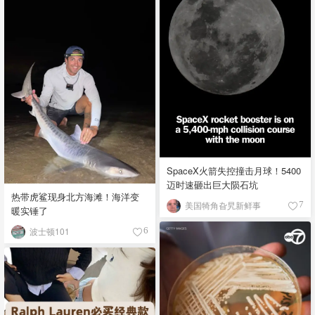
SpaceX火箭失控撞击月球！5400
迈时速砸出巨大陨石坑
热带虎鲨现身北方海滩！海洋变
美国犄角旮旯新鲜事
7
暖实锤了
波士顿101
6