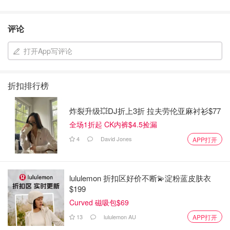
评论
打开App写评论
折扣排行榜
炸裂升级💥DJ折上3折 拉夫劳伦亚麻衬衫$77
全场1折起 CK内裤$4.5捡漏
4
David Jones
APP打开
lululemon 折扣区好价不断💫淀粉蓝皮肤衣
$199
Curved 磁吸包$69
13
lululemon AU
APP打开