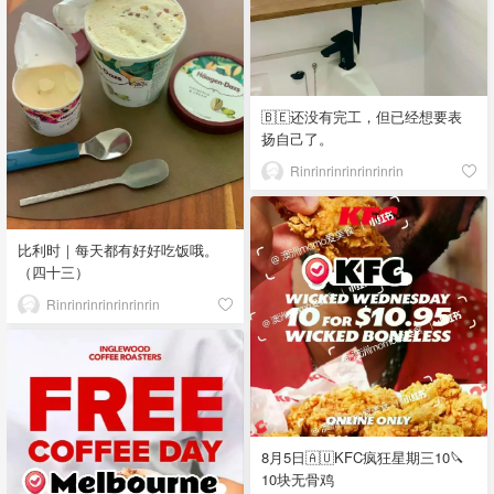
🇧🇪还没有完工，但已经想要表
扬自己了。
Rinrinrinrinrinrinrin
比利时｜每天都有好好吃饭哦。
（四十三）
Rinrinrinrinrinrinrin
8月5日🇦🇺KFC疯狂星期三10🔪
10块无骨鸡