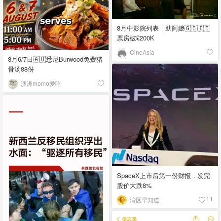
8月中影院列表｜助阿嬷🇬🇧🇮🇪
票房破£200K
CineAsia
8月6/7日🇦🇺悉尼Burwood免费猪
骨汤88份
澳洲momo爱吃
SpaceX上市后第一份财报，发完
股价大跌8%
湾区早知道
11