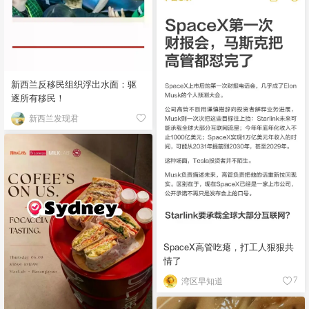
新西兰反移民组织浮出水面：驱
逐所有移民！
新西兰发现君
SpaceX高管吃瘪，打工人狠狠共
情了
湾区早知道
7