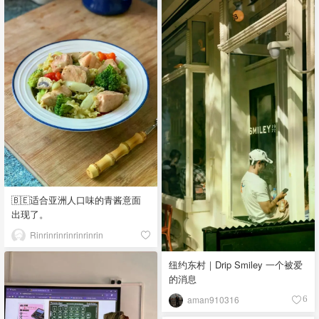
🇧🇪适合亚洲人口味的青酱意面
出现了。
Rinrinrinrinrinrinrin
纽约东村｜Drip Smiley 一个被爱
的消息
aman910316
6