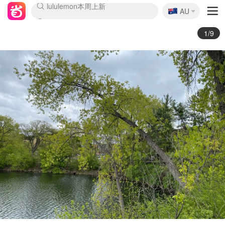
🇦🇺
Sasa美妆护肤3.5折
AU
lululemon本周上新
SSENSE年中3折
FreshBeauty好价汇总
Cettire降价+叠9折
Farfetch折上8折
WWS Coles超市实拍
viagogo二手票捡漏
Myer清仓1折起
The Outnet奢牌1折起
David Jones 3折起
Flannels大牌1折
Perfumes Club护肤1折
AMIRO返校季6.2折
Oweek抽奖送Airpods
Amazon折扣汇总
eToro入金$200送$50
Amazon数码好物
ICONIC本周7.5折
ThedoubleF高奢地板价
Moose Knuckles 6折
丝芙兰5折起
EUFY官网3.7折起
Selenichast首饰2折
Trip机票酒店促销
YSL送5件彩妆礼
Amazon家居好物
BIGBANG巡演开票
David Jones时尚3折
Amazon美妆护肤
雅漾大喷$8
过敏原检测盒$33
伊索独家赠50ml沐浴露
科颜氏送高保湿面霜
CW药房打折海报
SEALIFE海洋馆门票6折
丝塔芙大白罐$16
订阅Newsletter送香薰
Cult Beauty 6.8折
Harrods圣诞日历2.3折
LN-CC奢牌私促3折
d'Alba空姐喷雾$16
EVE LOM套装逆天2折
Bernardelli独家4折
Adore Beauty 6折起
CT圣诞日历
Mytheresa奢品2.7折
2/9