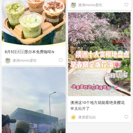
澳洲momo爱吃
8月5日🇦🇺墨尔本免费咖啡☕
澳洲momo爱吃
澳洲这10个地方就能看绝美樱花
🌸太出片了
澳洲爱玩站