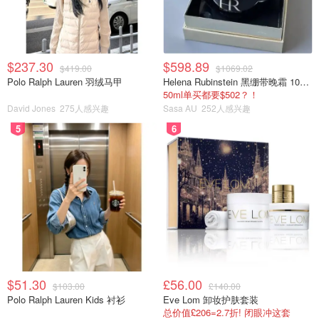
$237.30
$598.89
$419.00
$1069.02
Polo Ralph Lauren 羽绒马甲
Helena Rubinstein 黑绷带晚霜 100ml
50ml单买都要$502？！
David Jones
275人感兴趣
Sasa AU
252人感兴趣
5
6
$51.30
£56.00
$103.00
£140.00
Polo Ralph Lauren Kids 衬衫
Eve Lom 卸妆护肤套装
总价值£206=2.7折! 闭眼冲这套