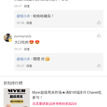
05-07
· 回复
:
哈哈哈确实！
@偲小卉
05-08
· 回复
journeyinjuly
大口吃肉
05-07
· 回复
:
嘿嘿 对
@偲小卉
05-07
· 回复
折扣排行榜
Myer超级周末炸场🔥满$100返$15 Chanel也
参与！
乐高重磅新品咚奇刚街机$224