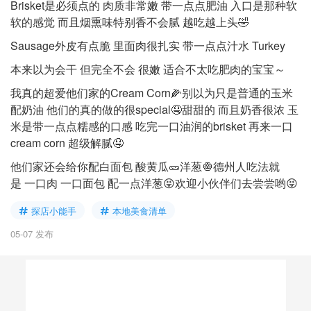
Brisket是必须点的 肉质非常嫩 带一点点肥油 入口是那种软
软的感觉 而且烟熏味特别香不会腻 越吃越上头🤣
Sausage外皮有点脆 里面肉很扎实 带一点点汁水 Turkey
本来以为会干 但完全不会 很嫩 适合不太吃肥肉的宝宝～
我真的超爱他们家的Cream Corn🌽别以为只是普通的玉米
配奶油 他们的真的做的很special🤤甜甜的 而且奶香很浓 玉
米是带一点点糯感的口感 吃完一口油润的brisket 再来一口
cream corn 超级解腻🤤
他们家还会给你配白面包 酸黄瓜🥒洋葱🧅德州人吃法就
是 一口肉 一口面包 配一点洋葱😝欢迎小伙伴们去尝尝哟😝
探店小能手
本地美食清单
05-07 发布