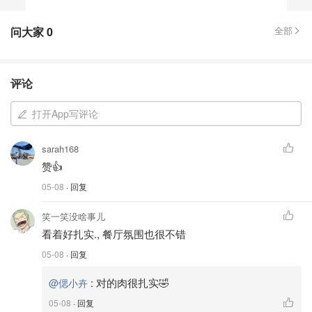
问大家
0
全部
评论
打开App写评论
sarah168
赞👍
05-08
· 回复
笑一笑没啥事儿
看着好扎实., 餐厅氛围也很不错
05-08
· 回复
:
对的肉很扎实🤣
@偲小卉
05-08
· 回复