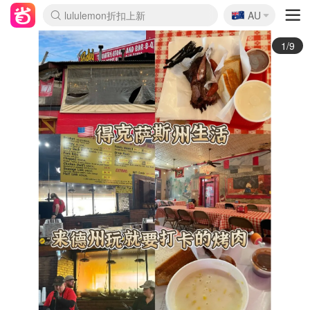
🇦🇺
Sasa美妆护肤3.5折
AU
lululemon折扣上新
SSENSE年中2.5折
FreshBeauty好价汇总
Cettire降价+叠9折
WWS Coles超市实拍
viagogo二手票捡漏
Myer超级周末
The Outnet奢牌1折起
David Jones 3折起
Flannels大牌1折
Perfumes Club护肤1折
AMIRO面罩$251
Amazon折扣汇总
eToro入金$200送$50
Amazon数码好物
ICONIC本周7.5折
ThedoubleF高奢地板价
Moose Knuckles 6折
丝芙兰5折起
EUFY摄像头$98
Selenichast首饰2折
Trip机票酒店促销
YSL送5件彩妆礼
Amazon家居好物
Amazon美妆护肤
雅漾大喷$8
过敏原检测盒$33
伊索独家赠50ml沐浴露
科颜氏高保湿面霜$29
SEALIFE海洋馆门票6折
丝塔芙大白罐$16
订阅Newsletter送香薰
Cult Beauty 6.8折
Harrods圣诞日历$525
LN-CC奢牌私促3折
d'Alba空姐喷雾$16
EVE LOM套装£56
Bernardelli独家4折
Adore Beauty 6折起
CT圣诞日历
Mytheresa奢品2.7折
Luxury Escapes 9折
Currentbody美容仪$881
MOON Garden Live
Roborock扫地机$649
Tingo Life水杯$24
Valentino官网5折
CR洗护套装$23
修丽可4件套$159
Myer彩妆2件7折
GANNI官网4.5折
Stylevana韩妆4折
Tessabit高奢8.5折
OGX洗发水$11
Amazon阿德莱德次日达
卡诗8.5折+赠礼
Philips Hue灯具8折
2/9