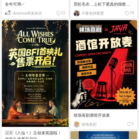
全年可用✅
宽松毛衣，上松下紧真的很救比
例
America周末快讯
不要坚持要爱
22
26
候场喜剧酒馆开放麦
候场喜剧
1
🇬🇧《八仙！》主创来英国啦！
首映礼抢票开启⏰