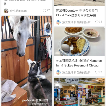
搭
芝加哥Downtown千禧公园云门
金小希ssicaa
27
Cloud Gate芝加哥河街景❤️鳞次
栉比的高楼
热爱生活和自由的轻舞飞扬
18
芝加哥国际机场✈️附近的Hampton
Inn & Suites Rosemont Chicago
O'Hare自助早餐
热爱生活和自由的轻舞飞扬
16