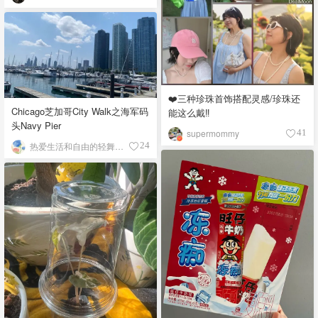
❤️三种珍珠首饰搭配灵感/珍珠还
Chicago芝加哥City Walk之海军码
能这么戴‼️
头Navy Pier
supermommy
41
热爱生活和自由的轻舞飞扬
24