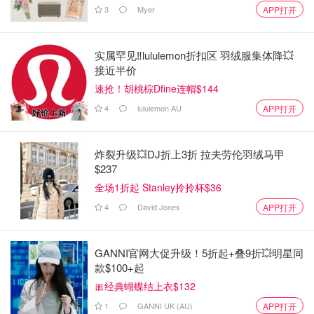
3
Myer
APP打开
实属罕见‼️lululemon折扣区 羽绒服集体降💥
接近半价
速抢！胡桃棕Dfine连帽$144
4
lululemon AU
APP打开
炸裂升级💥DJ折上3折 拉夫劳伦羽绒马甲
$237
全场1折起 Stanley拎拎杯$36
4
David Jones
APP打开
GANNI官网大促升级！5折起+叠9折💥明星同
款$100+起
🎀经典蝴蝶结上衣$132
1
GANNI UK (AU)
APP打开