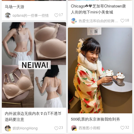
Chicago☘️💖芝加哥Chinatown唐
马场一天游
人街的地下mini小美食城
opfans的一些事一些情
17
热爱生活和自由的轻舞飞扬
18
内外波浪边无痕内衣👙白T不透🍑
500机票的东京体验我给到夯
选码要注意
西雅图小雨帽
32
烘烘HongHong
23