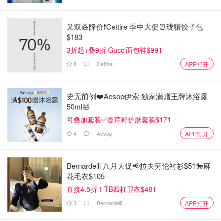
又双叒降价❗️Cettire 季中大促⏰珑骧饺子包
$183
3折起+叠9折 Gucci面包鞋$991
8
Cettire
APP打开
史无前例❤️Aesop伊索 独家满赠王牌沐浴露
50ml🛀
可叠加套装✅香芹籽护肤套装$171
4
Aesop
APP打开
Bernardelli 八月大促📢拉夫劳伦衬衫$51🐎麻
花毛衣$105
直接4.5折！TB四杠卫衣$481
3
Bernardelli
APP打开