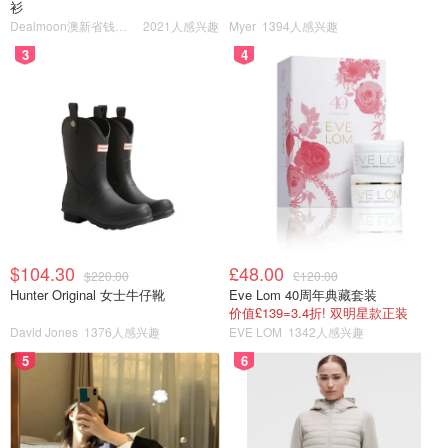
衫
Dealmoon澳新省钱快报
2021人感兴趣
Myer
1394人感兴趣
3
4
$104.30
£48.00
$220.00
£120.00
Hunter Original 女士牛仔靴
Eve Lom 40周年典藏套装
价值£139=3.4折! 双明星款正装
David Jones
1376人感兴趣
EVE LOM
1342人感兴趣
5
6