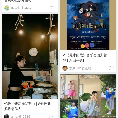
华人影业CMC
6
🎵《咒术回战》音乐会澳洲首
演！双城开票❗️
澳新Live资讯站
4
伦敦｜普莉姆罗斯山 |圣诞迁徙,
风月俏佳人
aman910316
20