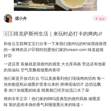
偲小卉
关注
🇺🇸得克萨斯州生活｜来玩时必打卡的烤肉🍖
和各位互联网宝宝们分享一下来我们德州玩的时候我很推荐
的一家烤肉店🍖🤭我特别爱他们家的cream corn 味道超级
好😍
一进店里 装修就是很德州的感觉 大仓库风格 旁边还有他家
的加油站 空气里飘着烟熏肉香🤣
他们家是开放式灶台 可以直接看到他们现场烤肉切肉 每一
块肉都是刚从烟熏炉里拿出来的 师傅现场切片 边切边飘
香 肉汁加烟熏的味道 闻着都已经开始流口水了🤤
烤肉非常正宗！他们家的BBQ是典型的德州风格 烟熏原
味 靠的是肉本身的香气和慢慢熏出来的味道～