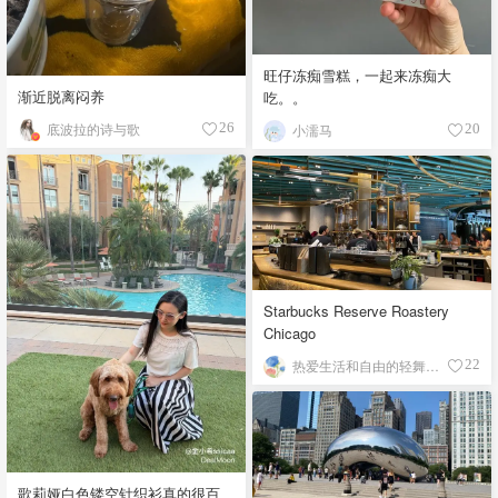
旺仔冻痴雪糕，一起来冻痴大
渐近脱离闷养
吃。。
底波拉的诗与歌
26
小濡马
20
Starbucks Reserve Roastery
Chicago
热爱生活和自由的轻舞飞扬
22
歌莉娅白色镂空针织衫真的很百